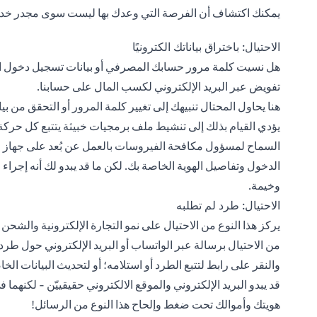
يمكنك اكتشاف أن الفرصة التي وعدك بها ليست سوى مجدر خدعة 
الاحتيال: باختراق بياناتك الكترونيًا
هل نسيت كلمة مرور حسابك المصرفي أو بيانات تسجيل دخول الش
تفويض عبر البريد الإلكتروني لكسب المال على حسابنا.
هنا يحاول المحتال تنبيهك إلى تغيير كلمة المرور أو التحقق من
يؤدي القيام بذلك إلى تنشيط ملف برمجيات خبيثة يتتبع كل حرك
السماح لمسؤول مكافحة الفيروسات بالعمل عن بُعد على جهاز ال
الدخول وتفاصيل الهوية الخاصة بك. لكن ما قد يبدو لك أنه إجرا
وخيمة.
الاحتيال: طرد لم تطلبه
يركز هذا النوع من الاحتيال على نمو التجارة الإلكترونية والشحن ع
من الاحتيال برسالة عبر الواتساب أو البريد الإلكتروني حول طرد 
والنقر على رابط لتتبع الطرد أو استلامه؛ أو لتحديث البيانات الخ
قد يبدو البريد الإلكتروني والموقع الالكتروني حقيقييّن - لكنهما ف
هويتك وأموالك تحت ضغط وإلحاح هذا النوع من الرسائل!