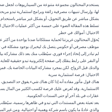
يستخدم المحتالون مجموعة متنوعة من السيناريوهات لجعل ضحايا
لها، وإرسال تنبيهات مصرفية زائفة وبرامج استثمارية تبدو مربحة 
بشكل مباشر عن طريق التحويل، أو بشكل غير مباشر باستخدام 
تسلط هذه المقالة الضوء على خمسة من أكثر عمليات الاحتيال ال
الاحتيال: أموالك في خطر
يُحوّل المحتالون غريزتنا لحماية ممتلكاتنا ضدنا بواحدة من أكثر ع
موظف مصرفي أو حكومي يتصل بك ليخبرك بوجود مشكلة في حساب
لم تبادر إلى إتخاذ إجراء فوري. سيُطلب منك بعد ذلك مشاركة بي
أو النقر على رابط ينقلك إلى صفحة إلكترونية تبدو حقيقية للغاية
والدتك قبل الزواج. لكن بمجرد مشاركة البيانات الخاصة بك، فمن
الاحتيال: فرصة استثمارية سرية
هناك قول مأثور مفاده أنه إذا كان هناك شيء يفوق حد التصديق، 
الاستثمارية. وقد تُعرض عليك فرصة لكسب الكثير من المال بسر
عقارات في بلد آخر أو حتى السندات الحكومية.
بعد تعبئة بعض المستندات التي تبدو في ظاهرها رسمية، سيُطل
والذي عادةً ما يكون باسم شركة وهمية أو احتيالية. ومن غير ال