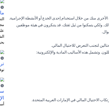
ما 
ة الأخرى منك من خلال استخدام إحدى الخدع أو الأنشطة الإجرامية.
الت
مجر
لك. ولكي يتمكنوا من نَيل ثقتك، قد يتنكرون في هيئة موظفين
على
وال.
الش
بحي
تالين لتجنب التعرض للاحتيال المالي.
ون. وتشمل هذه الأساليب المادية والإلكترونية:
ترش
توف
سيت
الإ
كاب الاحتيال المالي في الإمارات العربية المتحدة.
أسل