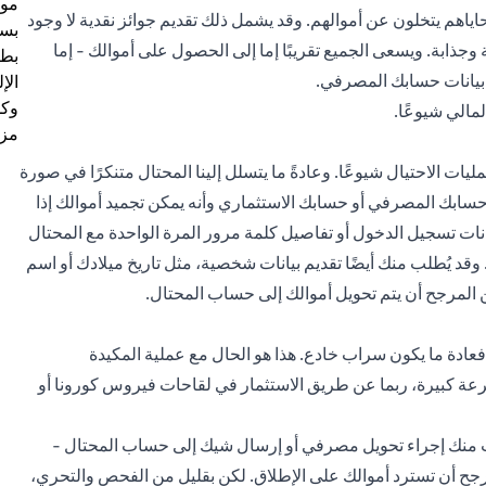
موظ
هم يتخلون عن أموالهم. وقد يشمل ذلك تقديم جوائز نقدية لا وجود
بسب
وجذابة. ويسعى الجميع تقريبًا إما إلى الحصول على أموالك - إما
بطا
بيانات حسابك المصرفي.
الإ
وكل
مالي شيوعًا.
مزي
مليات الاحتيال شيوعًا. وعادةً ما يتسلل إلينا المحتال متنكرًا في صورة
ك المصرفي أو حسابك الاستثماري وأنه يمكن تجميد أموالك إذا
انات تسجيل الدخول أو تفاصيل كلمة مرور المرة الواحدة مع المحتال
. وقد يُطلب منك أيضًا تقديم بيانات شخصية، مثل تاريخ ميلادك أو اسم
 المرجح أن يتم تحويل أموالك إلى حساب المحتال.
فعادة ما يكون سراب خادع. هذا هو الحال مع عملية المكيدة
عة كبيرة، ربما عن طريق الاستثمار في لقاحات فيروس كورونا أو
ب منك إجراء تحويل مصرفي أو إرسال شيك إلى حساب المحتال -
مرجح أن تسترد أموالك على الإطلاق. لكن بقليل من الفحص والتحري،