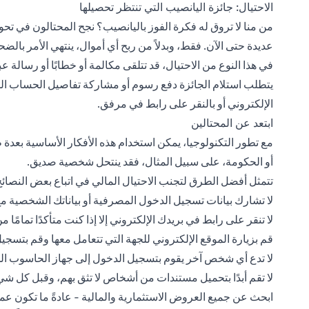
الاحتيال: جائزة اليانصيب التي تنتظر تحصيلها
من منا لا تروق له فكرة الفوز باليانصيب؟ نجح المحتالون في تحو
عديدة حتى الآن. فقط، وبدلاً من ربح أي أموال، ينتهي الأمر بالضحا
في هذا النوع من الاحتيال، قد تتلقى مكالمة أو خطابًا أو رسال
يتطلب استلام الجائزة دفع رسوم أو مشاركة تفاصيل الحساب ال
الإلكتروني أو بالنقر على رابط في مرفق.
ابتعد عن المحتالين
مع تطور التكنولوجيا، يمكن استخدام هذه الأفكار الأساسية بعدة
أو الحكومة، على سبيل المثال، فقد ينتحل شخصية صديق.
تتمثل أفضل الطرق لتجنب الاحتيال المالي في اتباع بعض النصائح
لا تشارك بيانات تسجيل الدخول المصرفية أو بياناتك الشخصية 
لا تنقر على رابط في بريدك الإلكتروني إلا إذا كنت متأكدًا تمامًا 
قم بزيارة الموقع الإلكتروني للجهة التي تتعامل معها وقم بتسجيل
لا تدع أي شخص آخر يقوم بتسجيل الدخول إلى جهاز الحاسوب الخ
لا تقم أبدًا بتحميل مستندات من أشخاص لا تثق بهم، وقبل كل شي
ابحث عن جميع العروض الاستثمارية والمالية - عادةً ما تكون ع