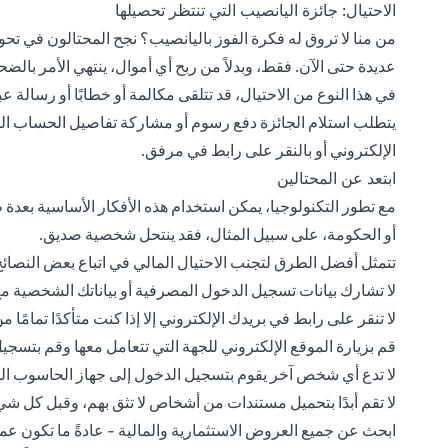
الاحتيال: جائزة اليانصيب التي تنتظر تحصيلها
من منا لا تروق له فكرة الفوز باليانصيب؟ نجح المحتالون في تحو
عديدة حتى الآن. فقط، وبدلاً من ربح أي أموال، ينتهي الأمر بالضحا
في هذا النوع من الاحتيال، قد تتلقى مكالمة أو خطابًا أو رسال
يتطلب استلام الجائزة دفع رسوم أو مشاركة تفاصيل الحساب ال
الإلكتروني أو بالنقر على رابط في مرفق.
ابتعد عن المحتالين
مع تطور التكنولوجيا، يمكن استخدام هذه الأفكار الأساسية بعدة
أو الحكومة، على سبيل المثال، فقد ينتحل شخصية صديق.
تتمثل أفضل الطرق لتجنب الاحتيال المالي في اتباع بعض النصائح
لا تشارك بيانات تسجيل الدخول المصرفية أو بياناتك الشخصية 
لا تنقر على رابط في بريدك الإلكتروني إلا إذا كنت متأكدًا تمامًا 
قم بزيارة الموقع الإلكتروني للجهة التي تتعامل معها وقم بتسجيل
لا تدع أي شخص آخر يقوم بتسجيل الدخول إلى جهاز الحاسوب الخ
لا تقم أبدًا بتحميل مستندات من أشخاص لا تثق بهم، وقبل كل شي
ابحث عن جميع العروض الاستثمارية والمالية - عادةً ما تكون ع