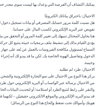
يمكنك اكتشاف أن الفرصة التي وعدك بها ليست سوى مجدر خدعة 
الاحتيال: باختراق بياناتك الكترونيًا
هل نسيت كلمة مرور حسابك المصرفي أو بيانات تسجيل دخول الش
تفويض عبر البريد الإلكتروني لكسب المال على حسابنا.
هنا يحاول المحتال تنبيهك إلى تغيير كلمة المرور أو التحقق من
يؤدي القيام بذلك إلى تنشيط ملف برمجيات خبيثة يتتبع كل حرك
السماح لمسؤول مكافحة الفيروسات بالعمل عن بُعد على جهاز ال
الدخول وتفاصيل الهوية الخاصة بك. لكن ما قد يبدو لك أنه إجرا
وخيمة.
الاحتيال: طرد لم تطلبه
يركز هذا النوع من الاحتيال على نمو التجارة الإلكترونية والشحن ع
من الاحتيال برسالة عبر الواتساب أو البريد الإلكتروني حول طرد 
والنقر على رابط لتتبع الطرد أو استلامه؛ أو لتحديث البيانات الخ
قد يبدو البريد الإلكتروني والموقع الالكتروني حقيقييّن - لكنهما ف
هويتك وأموالك تحت ضغط وإلحاح هذا النوع من الرسائل!