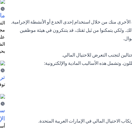
ما 
ة الأخرى منك من خلال استخدام إحدى الخدع أو الأنشطة الإجرامية.
الت
مجر
لك. ولكي يتمكنوا من نَيل ثقتك، قد يتنكرون في هيئة موظفين
على
وال.
الش
بحي
تالين لتجنب التعرض للاحتيال المالي.
ون. وتشمل هذه الأساليب المادية والإلكترونية:
ترش
توف
سيت
الإ
كاب الاحتيال المالي في الإمارات العربية المتحدة.
أسل