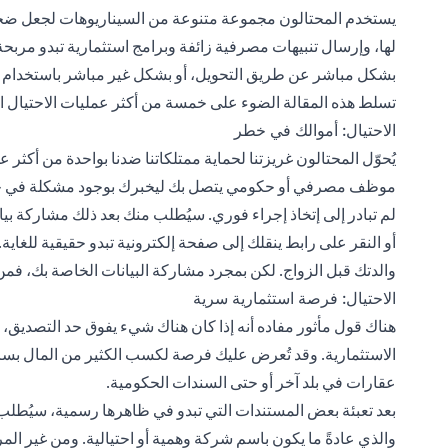
يستخدم المحتالون مجموعة متنوعة من السيناريوهات لجعل ضحايا
لها، وإرسال تنبيهات مصرفية زائفة وبرامج استثمارية تبدو مربحة 
بشكل مباشر عن طريق التحويل، أو بشكل غير مباشر باستخدام 
تسلط هذه المقالة الضوء على خمسة من أكثر عمليات الاحتيال ال
الاحتيال: أموالك في خطر
يُحوّل المحتالون غريزتنا لحماية ممتلكاتنا ضدنا بواحدة من أكثر ع
موظف مصرفي أو حكومي يتصل بك ليخبرك بوجود مشكلة في حساب
لم تبادر إلى إتخاذ إجراء فوري. سيُطلب منك بعد ذلك مشاركة بي
أو النقر على رابط ينقلك إلى صفحة إلكترونية تبدو حقيقية للغاية
والدتك قبل الزواج. لكن بمجرد مشاركة البيانات الخاصة بك، فمن
الاحتيال: فرصة استثمارية سرية
هناك قول مأثور مفاده أنه إذا كان هناك شيء يفوق حد التصديق، 
الاستثمارية. وقد تُعرض عليك فرصة لكسب الكثير من المال بسر
عقارات في بلد آخر أو حتى السندات الحكومية.
بعد تعبئة بعض المستندات التي تبدو في ظاهرها رسمية، سيُطل
والذي عادةً ما يكون باسم شركة وهمية أو احتيالية. ومن غير ال