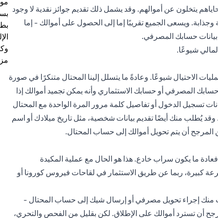
موظ
هم يتخلون عن أموالهم. وقد يشمل ذلك تقديم جوائز نقدية لا وجود
بسب
وجذابة. ويسعى الجميع تقريبًا إما إلى الحصول على أموالك - إما
بطا
بيانات حسابك المصرفي.
الإ
وكل
مالي شيوعًا.
مزي
مليات الاحتيال شيوعًا. وعادةً ما يتسلل إلينا المحتال متنكرًا في صورة
ك المصرفي أو حسابك الاستثماري وأنه يمكن تجميد أموالك إذا
انات تسجيل الدخول أو تفاصيل كلمة مرور المرة الواحدة مع المحتال
. وقد يُطلب منك أيضًا تقديم بيانات شخصية، مثل تاريخ ميلادك أو اسم
 المرجح أن يتم تحويل أموالك إلى حساب المحتال.
فعادة ما يكون سراب خادع. هذا هو الحال مع عملية المكيدة
عة كبيرة، ربما عن طريق الاستثمار في لقاحات فيروس كورونا أو
ب منك إجراء تحويل مصرفي أو إرسال شيك إلى حساب المحتال -
مرجح أن تسترد أموالك على الإطلاق. لكن بقليل من الفحص والتحري،