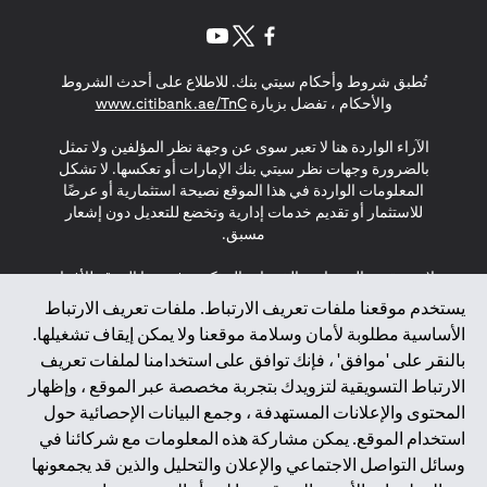
(opens in a new tab)
(opens in a new tab)
(opens in a new tab)
تُطبق شروط وأحكام سيتي بنك. للاطلاع على أحدث الشروط
(opens in a new tab)
والأحكام ، تفضل بزيارة
www.citibank.ae/TnC
الآراء الواردة هنا لا تعبر سوى عن وجهة نظر المؤلفين ولا تمثل
بالضرورة وجهات نظر سيتي بنك الإمارات أو تعكسها. لا تشكل
المعلومات الواردة في هذا الموقع نصيحة استثمارية أو عرضًا
للاستثمار أو تقديم خدمات إدارية وتخضع للتعديل دون إشعار
مسبق.
لا يتم تقديم المنتجات والخدمات المذكورة في هذا الموقع للأفراد
المقيمين في الاتحاد الأوروبي أو المنطقة الاقتصادية الأوروبية أو
يستخدم موقعنا ملفات تعريف الارتباط. ملفات تعريف الارتباط
سويسرا أو غيرنسي أو جيرسي أو موناكو أو سان مارينو أو
الأساسية مطلوبة لأمان وسلامة موقعنا ولا يمكن إيقاف تشغيلها.
الفاتيكان أو جزيرة مان أو المملكة المتحدة أو خصوصية البيانات
بالنقر على 'موافق' ، فإنك توافق على استخدامنا لملفات تعريف
(لائحة حماية البيانات العامة \ قانون حماية البيانات الشخصية
الارتباط التسويقية لتزويدك بتجربة مخصصة عبر الموقع ، وإظهار
العامة \ قانون خصوصية نيوزيلندا). المحتوى الموجود في هذه
الصفحة ليس ولا ينبغي تفسيره على أنه عرض أو دعوة أو دعوة
المحتوى والإعلانات المستهدفة ، وجمع البيانات الإحصائية حول
لشراء أو بيع أي من المنتجات والخدمات المذكورة هنا لمثل هؤلاء
استخدام الموقع. يمكن مشاركة هذه المعلومات مع شركائنا في
الأفراد.
وسائل التواصل الاجتماعي والإعلان والتحليل والذين قد يجمعونها