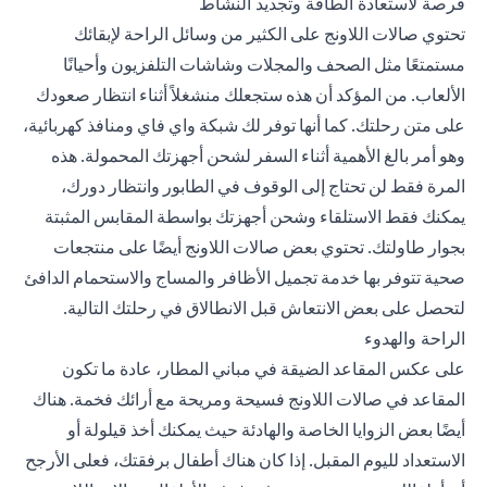
فرصة لاستعادة الطاقة وتجديد النشاط
تحتوي صالات اللاونج على الكثير من وسائل الراحة لإبقائك
مستمتعًا مثل الصحف والمجلات وشاشات التلفزيون وأحيانًا
الألعاب. من المؤكد أن هذه ستجعلك منشغلاً أثناء انتظار صعودك
على متن رحلتك. كما أنها توفر لك شبكة واي فاي ومنافذ كهربائية،
وهو أمر بالغ الأهمية أثناء السفر لشحن أجهزتك المحمولة. هذه
المرة فقط لن تحتاج إلى الوقوف في الطابور وانتظار دورك،
يمكنك فقط الاستلقاء وشحن أجهزتك بواسطة المقابس المثبتة
بجوار طاولتك. تحتوي بعض صالات اللاونج أيضًا على منتجعات
صحية تتوفر بها خدمة تجميل الأظافر والمساج والاستحمام الدافئ
لتحصل على بعض الانتعاش قبل الانطالاق في رحلتك التالية.
الراحة والهدوء
على عكس المقاعد الضيقة في مباني المطار، عادة ما تكون
المقاعد في صالات اللاونج فسيحة ومريحة مع أرائك فخمة. هناك
أيضًا بعض الزوايا الخاصة والهادئة حيث يمكنك أخذ قيلولة أو
الاستعداد لليوم المقبل. إذا كان هناك أطفال برفقتك، فعلى الأرجح