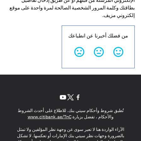
الإلكتروني المرسلة من قبلهم أو عن طريق إدخال تفاصيل
بطاقتك وكلمة المرور الشخصية الصالحة لمرة واحدة على موقع
إلكتروني مزيف.
من فضلك أخبرنا عن انطباعك
opens in a new tab
opens in a new tab
opens in a new tab
تُطبق شروط وأحكام سيتي بنك. للاطلاع على أحدث الشروط
s in a new tab
والأحكام ، تفضل بزيارة
www.citibank.ae/TnC
الآراء الواردة هنا لا تعبر سوى عن وجهة نظر المؤلفين ولا تمثل
بالضرورة وجهات نظر سيتي بنك الإمارات أو تعكسها. لا تشكل