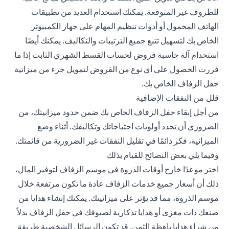
للظروف غير المتوقعة. يمكنك استخدام العديد من تطبيقات
الهاتف المحمول أو أدوات تنظيم المهام على جهاز الكمبيوتر
الخاص بك لتسهيل تتبع جميع الترتيبات والتكاليف. يمكنك أيضًا
استخدام آلة حاسبة قروض لحساب القسط الشهري الثابت إذا ما
قررت الحصول على أي نوع من القروض لتمويل جزء من ميزانية
حفل الزفاف الخاص بك.
قلل من النفقات الإضافية
من أجل إبقاء حفل الزفاف الخاص بك ضمن حدود ميزانيتك، من
الضروري أن تحدد أولويات احتياجاتك وتكاليفك. أثناء وضع
الميزانية، فكر دائمًا في تقليل النفقات غير الضرورية من قائمتك.
وفيما يلي بعض النصائح للقيام بذلك
اختر موعدًا خارج أوقات الذروة في موسم الزفاف لتوفير المال،
ذلك أن أسعار جميع خدمات الزفاف عادة ما تكون مرتفعة خلال
موسم الذروة، مما قد يؤثر على ميزانيتك. يمكنك إنشاء هدايا من
صنعك ذات مغزى أو هدايا تذكارية لضيوفك في حفل الزفاف بدلاً
من شراء هدايا باهظة الثمن. قد تكون الرسائل الشخصية طريقة