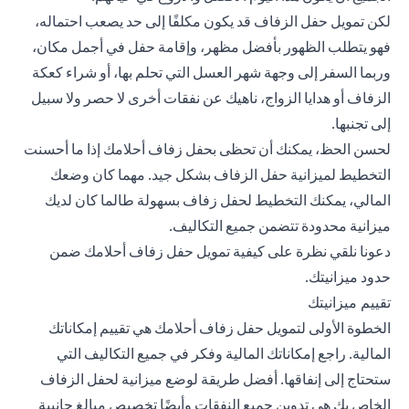
لكن تمويل حفل الزفاف قد يكون مكلفًا إلى حد يصعب احتماله،
فهو يتطلب الظهور بأفضل مظهر، وإقامة حفل في أجمل مكان،
وربما السفر إلى وجهة شهر العسل التي تحلم بها، أو شراء كعكة
الزفاف أو هدايا الزواج، ناهيك عن نفقات أخرى لا حصر ولا سبيل
إلى تجنبها.
لحسن الحظ، يمكنك أن تحظى بحفل زفاف أحلامك إذا ما أحسنت
التخطيط لميزانية حفل الزفاف بشكل جيد. مهما كان وضعك
المالي، يمكنك التخطيط لحفل زفاف بسهولة طالما كان لديك
ميزانية محدودة تتضمن جميع التكاليف.
دعونا نلقي نظرة على كيفية تمويل حفل زفاف أحلامك ضمن
حدود ميزانيتك.
تقييم ميزانيتك
الخطوة الأولى لتمويل حفل زفاف أحلامك هي تقييم إمكاناتك
المالية. راجع إمكاناتك المالية وفكر في جميع التكاليف التي
ستحتاج إلى إنفاقها. أفضل طريقة لوضع ميزانية لحفل الزفاف
الخاص بك هي تدوين جميع النفقات وأيضًا تخصيص مبالغ جانبية