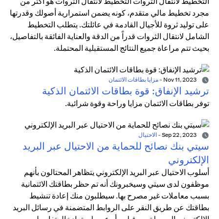
التخطيط لانتقال الثروات التخطيط لانتقال الثروات هو أكثر من
مجرد تخطيط مالي متقدم، كونه يضمن استمرارية أصولك وقدرتها
على توليد ثروة للأجيال القادمة في عائلتك. يتطلب التخطيط
الشامل لانتقال الثروات قدراً من الدقة والعناية الفائقة بالتفاصيل،
بحيث تتم مراعاة جميع النتائج المستقبلية المحتملة.
Nov 11, 2023
-
مزايا بطاقات الائتمان
ترشيد الإنفاق: قوة بطاقات الائتمان الذكية
توفر بطاقات الائتمان مزايا وراحة وقوة شرائية.
Sep 22, 2023
-
الاحتيال
سيتي بنك نصائح للحماية من الاحتيال عبر البريد
الإلكتروني
أسلوب الاحتيال عبر البريد الإلكتروني يتظاهر المحتالون بأنهم
موظفون لدى سيتي وسيخبرونك أنه تم حظر بطاقتك الائتمانية
بسبب معاملات غير مصرح بها. سيطلبون منك إعادة تنشيط
بطاقتك عن طريق النقر على الروابط المتضمنة في رسائل البريد