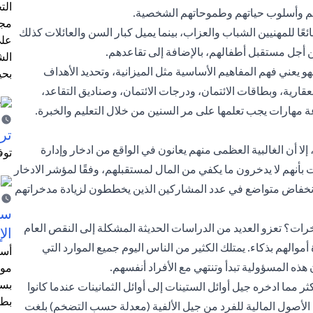
الت
م وأسلوب حياتهم وطموحاتهم الشخصية.
مجر
ئعًا للمهنيين الشباب والعزاب، بينما يميل كبار السن والعائلات كذلك
على
ن أجل مستقبل أطفالهم، بالإضافة إلى تقاعدهم.
الش
هو يعني فهم المفاهيم الأساسية مثل الميزانية، وتحديد الأهداف
بحي
لعقارية، وبطاقات الائتمان، ودرجات الائتمان، وصناديق التقاعد،
عة مهارات يجب تعلمها على مر السنين من خلال التعليم والخبرة.
ترش
ا أن الغالبية العظمى منهم يعانون في الواقع من ادخار وإدارة
توف
نية من كل 10 مقيمين في الإمارات بأنهم لا يدخرون ما يكفي من المال لمستقبلهم، وفقًا لمؤشر الادخار
ا عن انخفاض متواضع في عدد المشاركين الذين يخططون لزيادة مدخراتهم
سيت
خرات؟ تعزو العديد من الدراسات الحديثة المشكلة إلى النقص العام
الإ
موالهم بذكاء. يمتلك الكثير من الناس اليوم جميع الموارد التي
أسل
 هذه المسؤولية تبدأ وتنتهي مع الأفراد أنفسهم.
موظ
بسب
ر مما ادخره جيل أوائل الستينات إلى أوائل الثمانينات عندما كانوا
بطا
ن الأصول المالية للفرد من جيل الألفية (معدلة حسب التضخم) بلغت