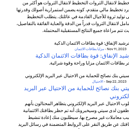
خطيط لانتقال الثروات التخطيط لانتقال الثروات هو أكثر من
د تخطيط مالي متقدم، كونه يضمن استمرارية أصولك وقدرتها
 توليد ثروة للأجيال القادمة في عائلتك. يتطلب التخطيط
امل لانتقال الثروات قدراً من الدقة والعناية الفائقة بالتفاصيل،
ث تتم مراعاة جميع النتائج المستقبلية المحتملة.
Nov 11, 2023
-
مزايا بطاقات الائتمان
يد الإنفاق: قوة بطاقات الائتمان الذكية
ر بطاقات الائتمان مزايا وراحة وقوة شرائية.
Sep 22, 2023
-
الاحتيال
ي بنك نصائح للحماية من الاحتيال عبر البريد
لكتروني
وب الاحتيال عبر البريد الإلكتروني يتظاهر المحتالون بأنهم
فون لدى سيتي وسيخبرونك أنه تم حظر بطاقتك الائتمانية
ب معاملات غير مصرح بها. سيطلبون منك إعادة تنشيط
قتك عن طريق النقر على الروابط المتضمنة في رسائل البريد