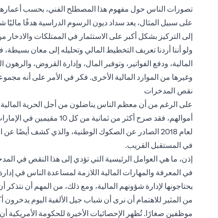
تصورات الناس حول مفهوم هذا المصطلح الفني، بحسب أعماره
على سبيل المثال، يعد سداد ديون الرسوم الدراسية هدفًا ماليًا شا
إلى التركيز بشكل أكبر على الاستثمار في الممتلكات والادخار م
ولو أننا أردنا تعريف التخطيط المالي وتحليله إلى معان بسيطة، ف
المالية، ودفع الفواتير، وتوفير المال، وإدارة القروض، والرهون ا
وغيرها من الموارد المالية الأخرى. فكر في الأمر على أنه مجمو
نقص المدخرات
على الرغم من أن معظم الناس يناضلون من أجل الحرية المالية، إل
أموالهم، فقد صرح أكثر من ثما
لعام 2018 الصادر عن الصكوك الوطنية، والذي كشف أيضً
في المستقبل القريب.
إذن، ما هي العوامل الرئيسية التي تؤدي إلى هذا النقص في المد
في المعرفة والمهارات المالية اللازمة لمساعدة الناس في إدارة أ
يحتاجونها لإدارة شؤونهم المالية، ومع ذلك، من المهم أن نتذكر أن
من المثير للاهتمام أن نرى أن شباب جيل الألفية اليوم يدخرون أكث
موظفين صغارًا. تُظهر الإحصائيات الأخيرة للحكومة الأمريكية أ