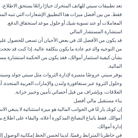
تعد تطبيقات سيتي للهاتف المتحرك خيارًا رائعًا يستحق الاطلا
فقط. من بين أفضل ميزات هذا التطبيق الإشعارات التي تنبه ا
المعاملات أو عند تسوية شيك أو حلول موعد استحقاق الدفع.
استشارة المستشار المالي
قد يكون من الأفضل لك في بعض الأحيان أن تسعى للحصول على
من التوجيه والدعم عادة ما يكون بتكلفة عالية. إذا كنت قد نجحت
بشأن كيفية استثمار أموالك، فقد يكون من الحكمة استشارة م
المالية.
يوفر سيتي عروضًا متميزة لإدارة الثروات مثل سيتي جولد وسيتي
وحلول الثروة عبر سنغافورة ولندن والإمارات العربية المتحدة.
العلاقات، وبإشراف من قبل أخصائي تأمين وخبير خزانة.
بناء مستقبل مالي أفضل
إن كونك بارعًا في الجوانب المالية هو ميزة استثنائية لا ينبغي الا
أموالك. فقط باتباع النصائح المذكورة أعلاه، والبقاء على اطلا
إدارة أموالك.
في حاظرنا المترابط رقميًا، لدينا لحسن الحظ إمكانية الوصول إلى ا