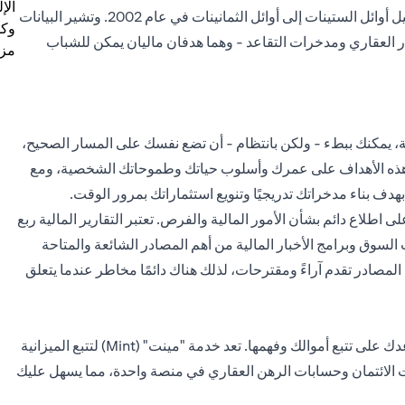
الإ
17,366 دولارًا في عام 2018، مقارنة بـ 14,015 دولارًا أمريكيًا لجيل أوائل الستينات إلى أوائل الثمانينات في عام 2002. وتشير البيانات
وكل
مار العقاري ومدخرات التقاعد - وهما هدفان ماليان يمكن للشباب
مزي
ية، يمكنك ببطء - ولكن بانتظام - أن تضع نفسك على المسار الصحيح،
مد هذه الأهداف على عمرك وأسلوب حياتك وطموحاتك الشخصية، ومع
 بناء مدخراتك تدريجيًا وتنويع استثماراتك بمرور الوقت.
اطلاع دائم بشأن الأمور المالية والفرص. تعتبر التقارير المالية ربع
السوق وبرامج الأخبار المالية من أهم المصادر الشائعة والمتاحة
لمصادر تقدم آراءً ومقترحات، لذلك هناك دائمًا مخاطر عندما يتعلق
هناك العديد من الأدوات والتطبيقات المجانية والمفيدة التي تساعدك على تتبع أموالك وفهمها. تعد خدمة "مينت" (Mint) لتتبع الميزانية
طاقات الائتمان وحسابات الرهن العقاري في منصة واحدة، مما يسهل عليك