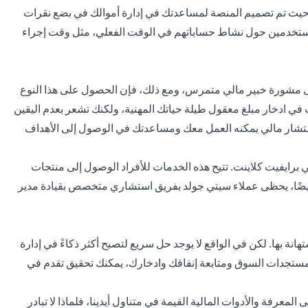
ع، حيث تم تصميم المنصة لمساعدتك في إدارة أموالك في بضع نقرات
لمستخدمين حول نشاط حساباتهم في الوقت الفعلي، مثل وقت إجراء
 مشورة خبير مالي متمرس، ومع ذلك، فإن الحصول على هذا النوع
 في ادخار مبلغ معقول طيلة حياتك المهنية، ولكنك تشعر بعدم اليقين
ستشار مالي يمكنه العمل معك ومساعدتك في الوصول إلى الأهداف
 برايفيت كلاينت. تتيح هذه الخدمات للأفراد الوصول إلى منتجات
 أيضًا، يحظى عملاء سيتي جولد بفريق استشاري متخصص بقيادة مدير
ستهانة بها. لكن في الواقع لا يوجد حل سريع لتصبح أكثر ذكاءً في إدارة
ع بمستجدات السوق ومتابعة إنفاقك وادخارك، يمكنك تحقيق تقدم في
لمعرفة والأدوات المالية القيمة في متناول أيدينا، فلماذا لا تبادر