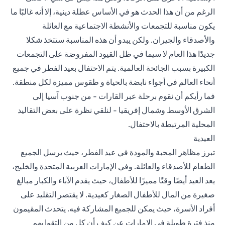
الرغم من أن هذا الحدث هو في الأساس عطلة دينية، إلا أنه غالبًا ما
يكون مناسبة للتجمعات والأنشطة الاجتماعية مع العائلة
والأصدقاء والجيران. ولكن يبدو أن هذه المناسبة ستتخذ شكلا
جديدًا هذا العام لا سيما في ظل القيود المفروضة على التجمعات
الكبيرة بسبب الجائحة العالمية. يتم الاحتفال بعيد الفطر في جميع
أنحاء العالم في أجواء نابضة بالحياة و طقوس مميزة لكل منطقة.
فما رأيكم أن نقوم برحلة عبر القارات - من جنوب آسيا إلى
الشرق الأوسط وشمال إفريقيا - لنلقي نظرة على بعض التقاليد
المحلية المرتبطة بالاحتفال.
العيدية
تبرز مظاهر المحبة والمودة في عيد الفطر، حيث يرسل الجميع
الطعام للأصدقاء والعائلة. وفي الإمارات العربية المتحدة والخليج،
يعد العيد أيضًا وقتًا مميزًا للأطفال، حيث يقدم الآباء والكبار مبالغ
صغيرة من المال للأطفال الصغار كعيدية. لا يقتصر التقليد على
أفراد الأسرة، حيث يمكن للجميع المشاركة فيه. يتحدث المقيمون
منذ فترة طويلة في الإمارات عن كيف أن كل من التقوا بهم