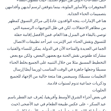
المجوهرات والأساور الملونة، بينما يتوقفن لرسم أيديهن وأقدامهن
بتصميمات الحناء الجذابة.
هنا في الإمارات، يتجه الوافدون عادةً إلى مراكز التسوق كمظهر
من مظاهر الاحتفالات. لكن في ظل التوجيهات الرسمية التي
توصي بالبقاء في المنزل هذا العام، فمن الأفضل إقامة حفلة
للتسوق ونقش الحناء عبر الإنترنت عبر أحد تطبيقات الاتصال
الجماعي العديدة والمتاحة الآن في الدولة. يمكن للنساء والفتيات
مشاركة طقوس نقش الحنة مع بعضهن البعض، ولكن مع بعض
التخطيط المسبق مثلا من خلال التنبيه على الجميع بخلط الحناء
مسبقًا وجعلها جاهزة في الوقت المناسب (وربما أيضًا إرسال
التعليمات مسبقًا). وسيضمن هذا متعة خالية من الإجهاد للجميع
وذكريات جماعية تدوم لسنوات قادمة.
الحلويات
في بعض أجزاء الشرق الأوسط وأفريقيا، يُعرف عيد الفطر باسم
عيد السكر - على عكس طبيعة الطعام في عيد الأضحى (حيث
تكون أطباق اللحم البقري أو لحم الضأن هي الأبرز). لكل بلد