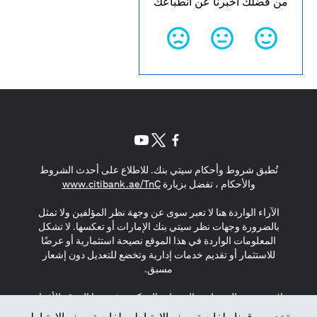
من فضلك أخبرنا عن انطباعك
(opens in a new tab)
(opens in a new tab)
(opens in a new tab)
تُطبق شروط وأحكام سيتي بنك. للاطلاع على أحدث الشروط
(opens in a new tab)
والأحكام ، تفضل بزيارة
www.citibank.ae/TnC
الآراء الواردة هنا لا تعبر سوى عن وجهة نظر المؤلفين ولا تمثل
بالضرورة وجهات نظر سيتي بنك الإمارات أو تعكسها. لا تشكل
المعلومات الواردة في هذا الموقع نصيحة استثمارية أو عرضًا
للاستثمار أو تقديم خدمات إدارية وتخضع للتعديل دون إشعار
مسبق.
لا يتم تقديم المنتجات والخدمات المذكورة في هذا الموقع للأفراد
المقيمين في الاتحاد الأوروبي أو المنطقة الاقتصادية الأوروبية أو