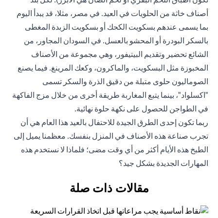
أصناف خاثة من الحلويات في العيد. في مصر، مثلا، قد يبدأ اليوم
بما يسمى عندهم بسكويت الكحك أو بسكويت الزبدة المغطى
بالسكر البودرة أو المحشو بالعسل. في السودان المجاور، من
الشائع تحضير وتقديم البيتيفور، وهي مجموعة من الأصناف
المخبوزة مثل البسكويت، والماكرون، وكعك المرينغ. فيما يصنع
الصوماليون حلوى متبلة من دقيق الذرة والسكر تسمى
"اكسلواد"، بينما يتبع المغاربة طريقة أخرى من خلال مزج الفاكهة
في الطواجن للحصول على نكهة حلوة نهائية.
ربما تكون إحدى الطرق الجيدة للاحتفال بالعيد هذا العام هي أن
تجرب صناعة هذه الأصناف في المنزل بنفسك. معظمنا يميل إلى
الطبخ هذه الأيام أكثر من أي وقت مضى؛ فلماذا لا نستخدم هذه
المهارات الجديدة بشكل جيد؟
مقالات ذات صلة