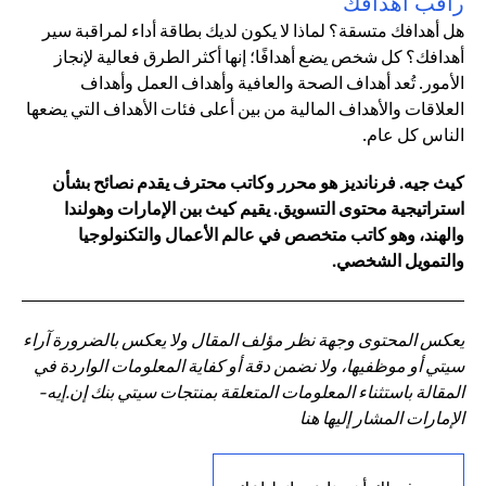
راقب أهدافك
هل أهدافك متسقة؟ لماذا لا يكون لديك بطاقة أداء لمراقبة سير
أهدافك؟ كل شخص يضع أهدافًا؛ إنها أكثر الطرق فعالية لإنجاز
الأمور. تُعد أهداف الصحة والعافية وأهداف العمل وأهداف
العلاقات والأهداف المالية من بين أعلى فئات الأهداف التي يضعها
الناس كل عام.
كيث جيه. فرنانديز هو محرر وكاتب محترف يقدم نصائح بشأن
استراتيجية محتوى التسويق. يقيم كيث بين الإمارات وهولندا
والهند، وهو كاتب متخصص في عالم الأعمال والتكنولوجيا
والتمويل الشخصي.
يعكس المحتوى وجهة نظر مؤلف المقال ولا يعكس بالضرورة آراء
سيتي أو موظفيها، ولا نضمن دقة أو كفاية المعلومات الواردة في
المقالة باستثناء المعلومات المتعلقة بمنتجات سيتي بنك إن.إيه-
الإمارات المشار إليها هنا