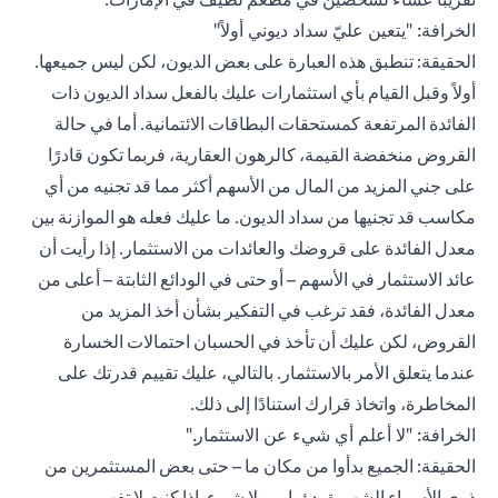
الخرافة: "يتعين عليّ سداد ديوني أولاً"
الحقيقة: تنطبق هذه العبارة على بعض الديون، لكن ليس جميعها.
أولاً وقبل القيام بأي استثمارات عليك بالفعل سداد الديون ذات
الفائدة المرتفعة كمستحقات البطاقات الائتمانية. أما في حالة
القروض منخفضة القيمة، كالرهون العقارية، فربما تكون قادرًا
على جني المزيد من المال من الأسهم أكثر مما قد تجنيه من أي
مكاسب قد تجنيها من سداد الديون. ما عليك فعله هو الموازنة بين
معدل الفائدة على قروضك والعائدات من الاستثمار. إذا رأيت أن
عائد الاستثمار في الأسهم – أو حتى في الودائع الثابتة – أعلى من
معدل الفائدة، فقد ترغب في التفكير بشأن أخذ المزيد من
القروض، لكن عليك أن تأخذ في الحسبان احتمالات الخسارة
عندما يتعلق الأمر بالاستثمار. بالتالي، عليك تقييم قدرتك على
المخاطرة، واتخاذ قرارك استنادًا إلى ذلك.
الخرافة: "لا أعلم أي شيء عن الاستثمار."
الحقيقة: الجميع بدأوا من مكان ما – حتى بعض المستثمرين من
ذوي الأسماء الشهيرة بدؤوا من لا شيء. إذا كنت لا تفهم