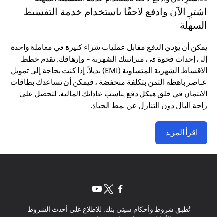
اشترِ الآن وادفع لاحقًا باستخدام خدمة التقسيط
السهلة
يمكن أن يؤدي الدفع مقابل عمليات شراء كبيرة في معاملة واحدة
إلى إحداث فجوة في ميزانيتك الشهرية - وإرهاقك. تقدم خطط
الأقساط الشهرية المتساوية (EMI) بديلاً. إذا كنت بحاجة إلى تمويل
عناصر باهظة الثمن بتكلفة منخفضة ، فيمكن أن تساعدك بطاقات
الائتمان في خلق هيكل دفع يناسب عاداتك المالية. لتحصل على
راحة البال دون التنازل عن نمط الحياة.
اقرأ المزيد
(opens in a new tab)
(opens in a new tab)
(opens in a new tab)
تُطبق شروط وأحكام سيتي بنك. للاطلاع على أحدث الشروط