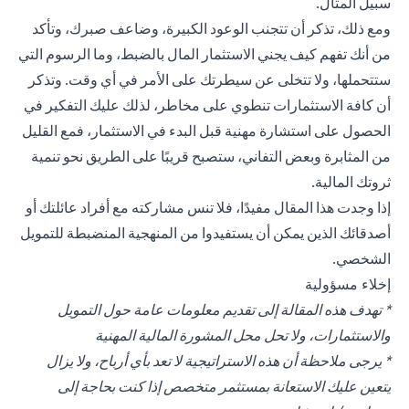
سبيل المثال.
ومع ذلك، تذكر أن تتجنب الوعود الكبيرة، وضاعف صبرك، وتأكد
من أنك تفهم كيف يجني الاستثمار المال بالضبط، وما الرسوم التي
ستتحملها، ولا تتخلى عن سيطرتك على الأمر في أي وقت. وتذكر
أن كافة الاستثمارات تنطوي على مخاطر، لذلك عليك التفكير في
الحصول على استشارة مهنية قبل البدء في الاستثمار، فمع القليل
من المثابرة وبعض التفاني، ستصبح قريبًا على الطريق نحو تنمية
ثروتك المالية.
إذا وجدت هذا المقال مفيدًا، فلا تنس مشاركته مع أفراد عائلتك أو
أصدقائك الذين يمكن أن يستفيدوا من المنهجية المنضبطة للتمويل
الشخصي.
إخلاء مسؤولية
* تهدف هذه المقالة إلى تقديم معلومات عامة حول التمويل
والاستثمارات، ولا تحل محل المشورة المالية المهنية
* يرجى ملاحظة أن هذه الاستراتيجية لا تعد بأي أرباح، ولا يزال
يتعين عليك الاستعانة بمستثمر متخصص إذا كنت بحاجة إلى