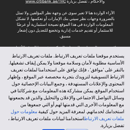
(opens in a new tab)
والأحكام ، تفضل بزيارة
www.citibank.ae/TnC
الآراء الواردة هنا لا تعبر سوى عن وجهة نظر المؤلفين ولا تمثل
بالضرورة وجهات نظر سيتي بنك الإمارات أو تعكسها. لا تشكل
المعلومات الواردة في هذا الموقع نصيحة استثمارية أو عرضًا
للاستثمار أو تقديم خدمات إدارية وتخضع للتعديل دون إشعار
مسبق.
لا يتم تقديم المنتجات والخدمات المذكورة في هذا الموقع للأفراد
المقيمين في الاتحاد الأوروبي أو المنطقة الاقتصادية الأوروبية أو
يستخدم موقعنا ملفات تعريف الارتباط. ملفات تعريف الارتباط
سويسرا أو غيرنسي أو جيرسي أو موناكو أو سان مارينو أو
الأساسية مطلوبة لأمان وسلامة موقعنا ولا يمكن إيقاف تشغيلها.
الفاتيكان أو جزيرة مان أو المملكة المتحدة أو خصوصية البيانات
بالنقر على 'موافق' ، فإنك توافق على استخدامنا لملفات تعريف
(لائحة حماية البيانات العامة \ قانون حماية البيانات الشخصية
الارتباط التسويقية لتزويدك بتجربة مخصصة عبر الموقع ، وإظهار
العامة \ قانون خصوصية نيوزيلندا). المحتوى الموجود في هذه
الصفحة ليس ولا ينبغي تفسيره على أنه عرض أو دعوة أو دعوة
المحتوى والإعلانات المستهدفة ، وجمع البيانات الإحصائية حول
لشراء أو بيع أي من المنتجات والخدمات المذكورة هنا لمثل هؤلاء
استخدام الموقع. يمكن مشاركة هذه المعلومات مع شركائنا في
الأفراد.
وسائل التواصل الاجتماعي والإعلان والتحليل والذين قد يجمعونها
مع المعلومات الأخرى التي قدمتها لهم أو التي جمعوها من
*GDPR – اللائحة العامة لحماية البيانات؛ * LGPD – Lei Geral de
استخدامك لخدماتهم. لمعرفة المزيد حول كيفية
معلومات حول
Proteção de Dados Pessoais ; *NZPA – قانون الخصوصية
النيوزيلندي
ملفات تعريف الارتباط
استخدامنا لبيانات ملفات تعريف الارتباط ،
تفضل بزيارة.