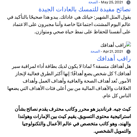
May 25, 2021
-
الصحة
نصائح مفيدة للتمسك بالعادات الجيدة
يقول المثل الشهير: حياتك هي عاداتك. يبدو هذا صحيحًا بالتأكيد في
عالم اليوم المشتت اجتماعيًا خاصة وأننا مجبرون على الاعتماد
على أنفسنا للحفاظ على نمط حياة صحي ومتوازن.
Apr 21, 2021
-
الصحة
راقب أهدافك
هل أهدافك متسقة؟ لماذا لا يكون لديك بطاقة أداء لمراقبة سير
أهدافك؟ كل شخص يضع أهدافًا؛ إنها أكثر الطرق فعالية لإنجاز
الأمور. تُعد أهداف الصحة والعافية وأهداف العمل وأهداف
العلاقات والأهداف المالية من بين أعلى فئات الأهداف التي يضعها
الناس كل عام.
كيث جيه. فرنانديز هو محرر وكاتب محترف يقدم نصائح بشأن
استراتيجية محتوى التسويق. يقيم كيث بين الإمارات وهولندا
والهند، وهو كاتب متخصص في عالم الأعمال والتكنولوجيا
والتمويل الشخصي.