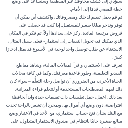
سيؤدي إلى كشف مخاوفك غير المنطقية وسيُساعد على وضع
خطة للمضي قدمًا إلى الأمام.
ثم قم بعمل تقييم لدخلك ومصروفاتك، واكتشف أين يمكن أن
توفر وتدخر مبلغًا صغير للمستقبل. إذا كنت قد حصلت على
قروض مرتفعة الفائدة، ركز على سدادها أولاً، ثم فكر في المكان
الذي يمكنك فيه تحويل النفقات إلى استثمار- فعلى سبيل المثال،
الاستغناء عن طلب توصيل واحد لوجبة في الأسبوع قد يمثل ادخارًا
كبيرًا.
تعرف على الاستثمار، واقرأ المقالات المالية، وشاهد مقاطع
الفيديو التعليمية، وطور قاعدة معرفتك. وكما في كافة مجالات
الحياة الأخرى، من الضروري أن تواصل رحلة التعلُّم – سواء كان
ذلك لفهم المصطلحات المستخدمة أو لتتعلم قراءة الميزانية.
بعد ذلك، اعمل، حمل تطبيقات ذات تقييمات جيدة وابدأ بحافظة
افتراضية، دون وضع أي أموال بها، وبمجرد أن تشعر بالراحة تحدث
مع البنك بشأن فتح حساب استثماري، مع الأخذ في الاعتبار وضع
مبالغ صغيرة جانبًا بانتظام في صندوق الاستثمار المتداول، على