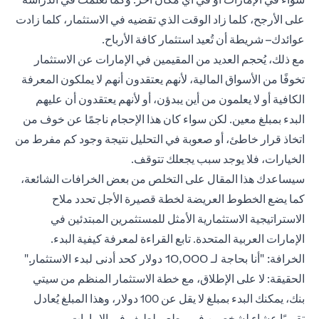
على الأرجح، كلما زاد الوقت الذي تقضيه في الاستثمار، كلما زادت
عوائدك– شريطة أن تُعيد استثمار كافة الأرباح.
مع ذلك، يُحجم العديد من المقيمين في الإمارات عن الاستثمار
تخوفًا من الأسواق المالية، لأنهم يعتقدون أنهم لا يملكون المعرفة
الكافية أو لا يعلمون من أين يبدؤن، أو لأنهم يعتقدون أن عليهم
البدء بمبلغ معين. لكن سواء كان هذا الإحجام ناجمًا عن خوف من
اتخاذ قرار خاطئ، أو صعوبة في التحليل نتيجة وجود كم مفرط من
الخيارات، فلا يوجد سبب يجعلك تتوقف.
سيساعدك هذا المقال على التخلص من بعض الخرافات الشائعة،
كما يضع الخطوط العريضة لخطة قصيرة الأجل تحدد ملاح
الاستراتيجية الاستثمارية الأمثل للمستثمرين المبتدئين في
الإمارات العربية المتحدة. تابع القراءة لمعرفة كيفية البدء.
الخرافة: "أنا بحاجة لـ 10,000 دولار كحد أدنى لبدء الاستثمار."
الحقيقة: لا على الإطلاق، مع خطة الاستثمار المنظم من سيتي
بنك، يمكنك البدء بمبلغ لا يقل عن 100 دولار، وهذا المبلغ يُعادل
تقريبًا عشاء لشخصين في مطعم لطيف في الإمارات.