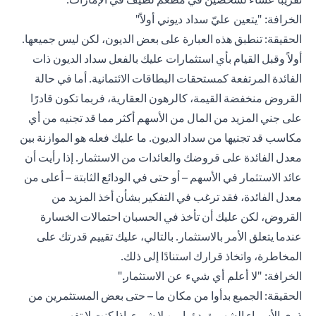
الخرافة: "يتعين عليّ سداد ديوني أولاً"
الحقيقة: تنطبق هذه العبارة على بعض الديون، لكن ليس جميعها.
أولاً وقبل القيام بأي استثمارات عليك بالفعل سداد الديون ذات
الفائدة المرتفعة كمستحقات البطاقات الائتمانية. أما في حالة
القروض منخفضة القيمة، كالرهون العقارية، فربما تكون قادرًا
على جني المزيد من المال من الأسهم أكثر مما قد تجنيه من أي
مكاسب قد تجنيها من سداد الديون. ما عليك فعله هو الموازنة بين
معدل الفائدة على قروضك والعائدات من الاستثمار. إذا رأيت أن
عائد الاستثمار في الأسهم – أو حتى في الودائع الثابتة – أعلى من
معدل الفائدة، فقد ترغب في التفكير بشأن أخذ المزيد من
القروض، لكن عليك أن تأخذ في الحسبان احتمالات الخسارة
عندما يتعلق الأمر بالاستثمار. بالتالي، عليك تقييم قدرتك على
المخاطرة، واتخاذ قرارك استنادًا إلى ذلك.
الخرافة: "لا أعلم أي شيء عن الاستثمار."
الحقيقة: الجميع بدأوا من مكان ما – حتى بعض المستثمرين من
ذوي الأسماء الشهيرة بدؤوا من لا شيء. إذا كنت لا تفهم