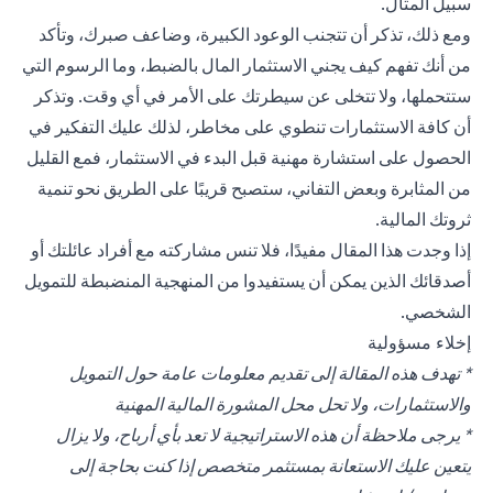
سبيل المثال.
ومع ذلك، تذكر أن تتجنب الوعود الكبيرة، وضاعف صبرك، وتأكد
من أنك تفهم كيف يجني الاستثمار المال بالضبط، وما الرسوم التي
ستتحملها، ولا تتخلى عن سيطرتك على الأمر في أي وقت. وتذكر
أن كافة الاستثمارات تنطوي على مخاطر، لذلك عليك التفكير في
الحصول على استشارة مهنية قبل البدء في الاستثمار، فمع القليل
من المثابرة وبعض التفاني، ستصبح قريبًا على الطريق نحو تنمية
ثروتك المالية.
إذا وجدت هذا المقال مفيدًا، فلا تنس مشاركته مع أفراد عائلتك أو
أصدقائك الذين يمكن أن يستفيدوا من المنهجية المنضبطة للتمويل
الشخصي.
إخلاء مسؤولية
* تهدف هذه المقالة إلى تقديم معلومات عامة حول التمويل
والاستثمارات، ولا تحل محل المشورة المالية المهنية
* يرجى ملاحظة أن هذه الاستراتيجية لا تعد بأي أرباح، ولا يزال
يتعين عليك الاستعانة بمستثمر متخصص إذا كنت بحاجة إلى