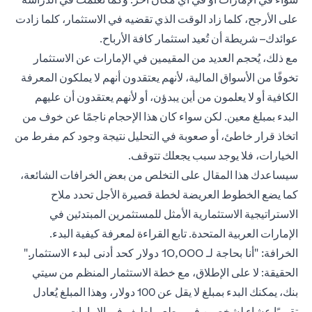
على الأرجح، كلما زاد الوقت الذي تقضيه في الاستثمار، كلما زادت
عوائدك– شريطة أن تُعيد استثمار كافة الأرباح.
مع ذلك، يُحجم العديد من المقيمين في الإمارات عن الاستثمار
تخوفًا من الأسواق المالية، لأنهم يعتقدون أنهم لا يملكون المعرفة
الكافية أو لا يعلمون من أين يبدؤن، أو لأنهم يعتقدون أن عليهم
البدء بمبلغ معين. لكن سواء كان هذا الإحجام ناجمًا عن خوف من
اتخاذ قرار خاطئ، أو صعوبة في التحليل نتيجة وجود كم مفرط من
الخيارات، فلا يوجد سبب يجعلك تتوقف.
سيساعدك هذا المقال على التخلص من بعض الخرافات الشائعة،
كما يضع الخطوط العريضة لخطة قصيرة الأجل تحدد ملاح
الاستراتيجية الاستثمارية الأمثل للمستثمرين المبتدئين في
الإمارات العربية المتحدة. تابع القراءة لمعرفة كيفية البدء.
الخرافة: "أنا بحاجة لـ 10,000 دولار كحد أدنى لبدء الاستثمار."
الحقيقة: لا على الإطلاق، مع خطة الاستثمار المنظم من سيتي
بنك، يمكنك البدء بمبلغ لا يقل عن 100 دولار، وهذا المبلغ يُعادل
تقريبًا عشاء لشخصين في مطعم لطيف في الإمارات.