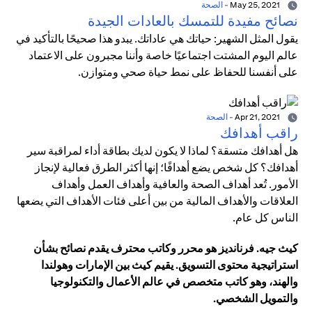
May 25, 2021
-
الصحة
نصائح مفيدة للتمسك بالعادات الجيدة
يقول المثل الشهير: حياتك هي عاداتك. يبدو هذا صحيحًا بالتأكيد في
عالم اليوم المشتت اجتماعيًا خاصة وأننا مجبرون على الاعتماد
على أنفسنا للحفاظ على نمط حياة صحي ومتوازن.
Apr 21, 2021
-
الصحة
راقب أهدافك
هل أهدافك متسقة؟ لماذا لا يكون لديك بطاقة أداء لمراقبة سير
أهدافك؟ كل شخص يضع أهدافًا؛ إنها أكثر الطرق فعالية لإنجاز
الأمور. تُعد أهداف الصحة والعافية وأهداف العمل وأهداف
العلاقات والأهداف المالية من بين أعلى فئات الأهداف التي يضعها
الناس كل عام.
كيث جيه. فرنانديز هو محرر وكاتب محترف يقدم نصائح بشأن
استراتيجية محتوى التسويق. يقيم كيث بين الإمارات وهولندا
والهند، وهو كاتب متخصص في عالم الأعمال والتكنولوجيا
والتمويل الشخصي.