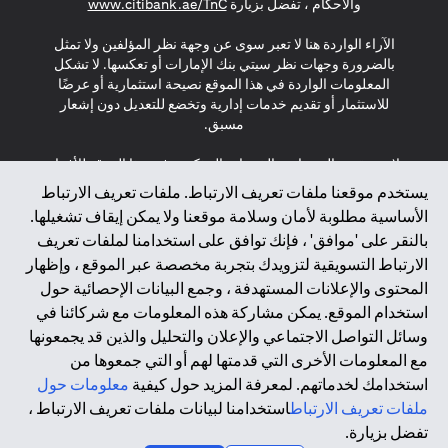
s in a new tab
والأحكام ، تفضل بزيارة
www.citibank.ae/TnC
الآراء الواردة هنا لا تعبر سوى عن وجهة نظر المؤلفين ولا تمثل
بالضرورة وجهات نظر سيتي بنك الإمارات أو تعكسها. لا تشكل
المعلومات الواردة في هذا الموقع نصيحة استثمارية أو عرضًا
للاستثمار أو تقديم خدمات إدارية وتخضع للتعديل دون إشعار
مسبق.
لا يتم تقديم المنتجات والخدمات المذكورة في هذا الموقع للأفراد
المقيمين في الاتحاد الأوروبي أو المنطقة الاقتصادية الأوروبية أو
يستخدم موقعنا ملفات تعريف الارتباط. ملفات تعريف الارتباط
سويسرا أو غيرنسي أو جيرسي أو موناكو أو سان مارينو أو
الأساسية مطلوبة لأمان وسلامة موقعنا ولا يمكن إيقاف تشغيلها.
الفاتيكان أو جزيرة مان أو المملكة المتحدة أو خصوصية البيانات
بالنقر على 'موافق' ، فإنك توافق على استخدامنا لملفات تعريف
(لائحة حماية البيانات العامة \ قانون حماية البيانات الشخصية
الارتباط التسويقية لتزويدك بتجربة مخصصة عبر الموقع ، وإظهار
العامة \ قانون خصوصية نيوزيلندا). المحتوى الموجود في هذه
الصفحة ليس ولا ينبغي تفسيره على أنه عرض أو دعوة أو دعوة
المحتوى والإعلانات المستهدفة ، وجمع البيانات الإحصائية حول
لشراء أو بيع أي من المنتجات والخدمات المذكورة هنا لمثل هؤلاء
استخدام الموقع. يمكن مشاركة هذه المعلومات مع شركائنا في
الأفراد.
وسائل التواصل الاجتماعي والإعلان والتحليل والذين قد يجمعونها
مع المعلومات الأخرى التي قدمتها لهم أو التي جمعوها من
*GDPR – اللائحة العامة لحماية البيانات؛ * LGPD – Lei Geral de
استخدامك لخدماتهم. لمعرفة المزيد حول كيفية
معلومات حول
Proteção de Dados Pessoais ; *NZPA – قانون الخصوصية
النيوزيلندي
ملفات تعريف الارتباط
استخدامنا لبيانات ملفات تعريف الارتباط ،
تفضل بزيارة.