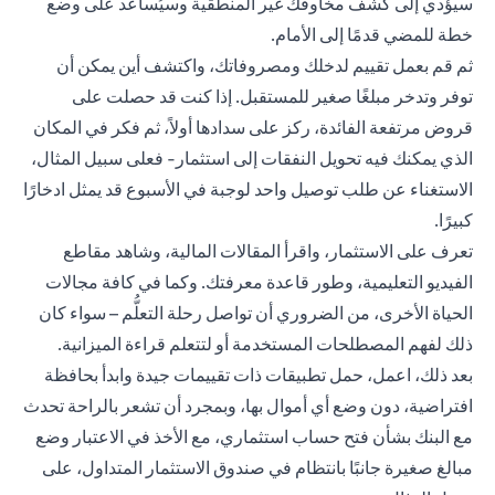
سيؤدي إلى كشف مخاوفك غير المنطقية وسيُساعد على وضع
خطة للمضي قدمًا إلى الأمام.
ثم قم بعمل تقييم لدخلك ومصروفاتك، واكتشف أين يمكن أن
توفر وتدخر مبلغًا صغير للمستقبل. إذا كنت قد حصلت على
قروض مرتفعة الفائدة، ركز على سدادها أولاً، ثم فكر في المكان
الذي يمكنك فيه تحويل النفقات إلى استثمار- فعلى سبيل المثال،
الاستغناء عن طلب توصيل واحد لوجبة في الأسبوع قد يمثل ادخارًا
كبيرًا.
تعرف على الاستثمار، واقرأ المقالات المالية، وشاهد مقاطع
الفيديو التعليمية، وطور قاعدة معرفتك. وكما في كافة مجالات
الحياة الأخرى، من الضروري أن تواصل رحلة التعلُّم – سواء كان
ذلك لفهم المصطلحات المستخدمة أو لتتعلم قراءة الميزانية.
بعد ذلك، اعمل، حمل تطبيقات ذات تقييمات جيدة وابدأ بحافظة
افتراضية، دون وضع أي أموال بها، وبمجرد أن تشعر بالراحة تحدث
مع البنك بشأن فتح حساب استثماري، مع الأخذ في الاعتبار وضع
مبالغ صغيرة جانبًا بانتظام في صندوق الاستثمار المتداول، على