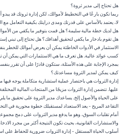
هل تحتاج إلى مدير ثروة؟
ربما تكون بارعًا في التخطيط لأموالك، لكن إدارة ثروتك قد يبدو أ
لا، يعتمد بالأساس على قدرتك ومدى درايتك بكيفية التعامل مع ا
هل لديك خطة مالية سليمة؟ هل قمت بتوفير ما يكفي من الأموال 
هل تقوم بادخار ما يكفي لتحقيق أهدافك؟ هل تحتاج إلى تبني إست
الاستثمار في الأدوات الخاطئة يمكن أن يعرض أموالك للخطر بنف
كسب عوائد عالية. هل تعرف ما هي الاستثمارات التي يمكن أن 
بمجرد الإجابة على هذه الأسئلة، ستكون قادرًا على أن تقرر بنفسك 
كيف يمكن لمدير الثروة مساعدتك؟
إدارة الثروات هي باختصار عملية استشارية متكاملة يوجه فيها مدي
عليها. تتضمن إدارة الثروات مزيجًا من المنتجات المالية المختلفة 
على الحياة والأصول إلخ. يساعدك مدير الثروة على تحقيق ما يلي
التقاعد المريح - يعد الاستعداد لمستقبلك خطوة محورية في التخ
أمام تقلبات السوق، وهو ما يدفع مدير الثروات على دمج مجموعة
والاستشارات القانونية، بحيث تكون النتيجة أكثر من مجرد الادخار
أسلوب الحياة المستقل - إدارة الثروات ضرورية للحفاظ على اس