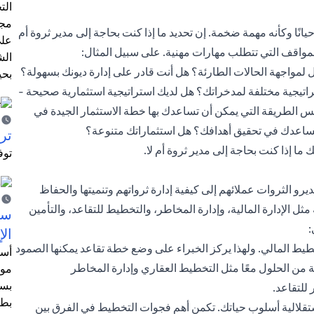
الت
مجر
حيانًا وكأنه مهمة ضخمة. إن تحديد ما إذا كنت بحاجة إلى مدير ثروة أم
على
لمواقف التي تتطلب مهارات مهنية. على سبيل المثال:
الش
لمواجهة الحالات الطارئة؟ هل أنت قادر على إدارة ديونك بسهولة؟
بحي
راتيجية مختلفة لمدخراتك؟ هل لديك استراتيجية استثمارية صحيحة -
س الطريقة التي يمكن أن تساعدك بها خطة الاستثمار الجيدة في
تساعدك في تحقيق أهدافك؟ هل استثماراتك متنوعة؟
ترش
ما إذا كنت بحاجة إلى مدير ثروة أم لا.
توف
رو الثروات عملائهم إلى كيفية إدارة ثرواتهم وتنميتها والحفاظ
مثل الإدارة المالية، وإدارة المخاطر، والتخطيط للتقاعد، والتأمين
سيت
:
الإ
طيط المالي. ولهذا يركز الخبراء على وضع خطة تقاعد يمكنها الصمود
أسل
 من الحلول معًا مثل التخطيط العقاري وإدارة المخاطر
موظ
بسب
 للتقاعد.
بطا
تقلالية أسلوب حياتك. تكمن أهم فجوات التخطيط في الفرق بين