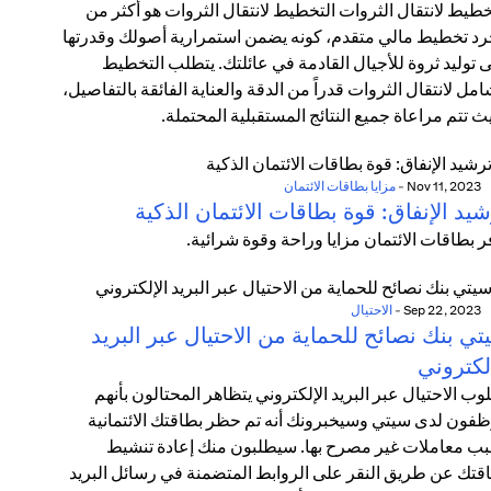
خطيط لانتقال الثروات التخطيط لانتقال الثروات هو أكثر من
د تخطيط مالي متقدم، كونه يضمن استمرارية أصولك وقدرتها
 توليد ثروة للأجيال القادمة في عائلتك. يتطلب التخطيط
امل لانتقال الثروات قدراً من الدقة والعناية الفائقة بالتفاصيل،
ث تتم مراعاة جميع النتائج المستقبلية المحتملة.
Nov 11, 2023
-
مزايا بطاقات الائتمان
يد الإنفاق: قوة بطاقات الائتمان الذكية
ر بطاقات الائتمان مزايا وراحة وقوة شرائية.
Sep 22, 2023
-
الاحتيال
ي بنك نصائح للحماية من الاحتيال عبر البريد
لكتروني
وب الاحتيال عبر البريد الإلكتروني يتظاهر المحتالون بأنهم
فون لدى سيتي وسيخبرونك أنه تم حظر بطاقتك الائتمانية
ب معاملات غير مصرح بها. سيطلبون منك إعادة تنشيط
قتك عن طريق النقر على الروابط المتضمنة في رسائل البريد