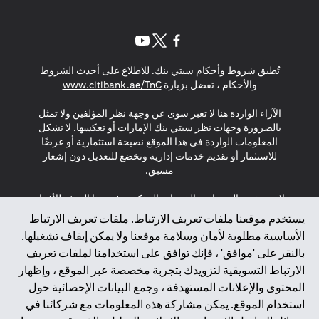
(opens in a new tab)
(opens in a new tab)
(opens in a new tab)
تُطبق شروط وأحكام سيتي بنك. للاطلاع على أحدث الشروط
(opens in a new tab)
والأحكام ، تفضل بزيارة
www.citibank.ae/TnC
الآراء الواردة هنا لا تعبر سوى عن وجهة نظر المؤلفين ولا تمثل
بالضرورة وجهات نظر سيتي بنك الإمارات أو تعكسها. لا تشكل
المعلومات الواردة في هذا الموقع نصيحة استثمارية أو عرضًا
للاستثمار أو تقديم خدمات إدارية وتخضع للتعديل دون إشعار
مسبق.
لا يتم تقديم المنتجات والخدمات المذكورة في هذا الموقع للأفراد
المقيمين في الاتحاد الأوروبي أو المنطقة الاقتصادية الأوروبية أو
يستخدم موقعنا ملفات تعريف الارتباط. ملفات تعريف الارتباط
سويسرا أو غيرنسي أو جيرسي أو موناكو أو سان مارينو أو
الأساسية مطلوبة لأمان وسلامة موقعنا ولا يمكن إيقاف تشغيلها.
الفاتيكان أو جزيرة مان أو المملكة المتحدة أو خصوصية البيانات
بالنقر على 'موافق' ، فإنك توافق على استخدامنا لملفات تعريف
(لائحة حماية البيانات العامة \ قانون حماية البيانات الشخصية
الارتباط التسويقية لتزويدك بتجربة مخصصة عبر الموقع ، وإظهار
العامة \ قانون خصوصية نيوزيلندا). المحتوى الموجود في هذه
الصفحة ليس ولا ينبغي تفسيره على أنه عرض أو دعوة أو دعوة
المحتوى والإعلانات المستهدفة ، وجمع البيانات الإحصائية حول
لشراء أو بيع أي من المنتجات والخدمات المذكورة هنا لمثل هؤلاء
استخدام الموقع. يمكن مشاركة هذه المعلومات مع شركائنا في
الأفراد.