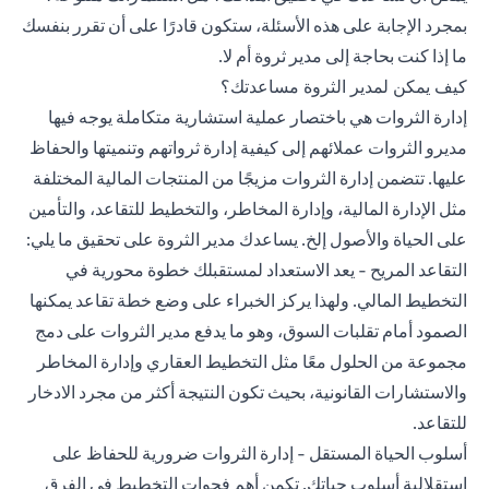
بمجرد الإجابة على هذه الأسئلة، ستكون قادرًا على أن تقرر بنفسك
ما إذا كنت بحاجة إلى مدير ثروة أم لا.
كيف يمكن لمدير الثروة مساعدتك؟
إدارة الثروات هي باختصار عملية استشارية متكاملة يوجه فيها
مديرو الثروات عملائهم إلى كيفية إدارة ثرواتهم وتنميتها والحفاظ
عليها. تتضمن إدارة الثروات مزيجًا من المنتجات المالية المختلفة
مثل الإدارة المالية، وإدارة المخاطر، والتخطيط للتقاعد، والتأمين
على الحياة والأصول إلخ. يساعدك مدير الثروة على تحقيق ما يلي:
التقاعد المريح - يعد الاستعداد لمستقبلك خطوة محورية في
التخطيط المالي. ولهذا يركز الخبراء على وضع خطة تقاعد يمكنها
الصمود أمام تقلبات السوق، وهو ما يدفع مدير الثروات على دمج
مجموعة من الحلول معًا مثل التخطيط العقاري وإدارة المخاطر
والاستشارات القانونية، بحيث تكون النتيجة أكثر من مجرد الادخار
للتقاعد.
أسلوب الحياة المستقل - إدارة الثروات ضرورية للحفاظ على
استقلالية أسلوب حياتك. تكمن أهم فجوات التخطيط في الفرق