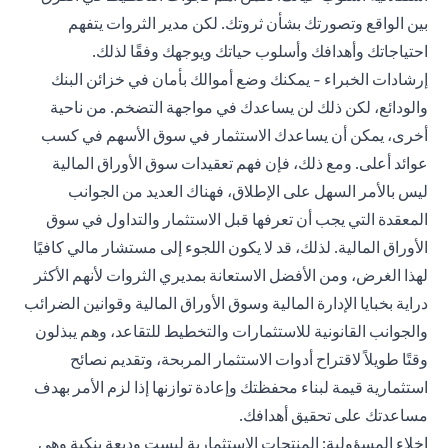
بين الواقع وتصورتك بشأن ثروتك. لكن مدير الثروات يتفهم
احتياجاتك وأهدافك وأسلوب حياتك ويوجهك وفقًا لذلك.
إرشادات الخبراء - يمكنك وضع أموالك بأمان في خزائن البنك
والودائع، لكن ذلك لن يساعدك في مواجهة التضخم. من ناحية
أخرى، يمكن أن يساعدك الاستثمار في سوق الأسهم في كسب
عوائد أعلى. ومع ذلك، فإن فهم تعقيدات سوق الأوراق المالية
ليس بالأمر السهل على الإطلاق، فهناك العديد من الجوانب
المعقدة التي يجب أن تعرفها قبل الاستثمار والتداول في سوق
الأوراق المالية. لذلك، قد لا يكون اللجوء إلى مستشار مالي كافيًا
لهذا الغرض، ومن الأفضل الاستعانة بمديري الثروات لأنهم الأكثر
دراية بخبايا الإدارة المالية وسوق الأوراق المالية وقوانين الضرائب
والجوانب القانونية للاستثمارات والتخطيط للتقاعد، وهم يبذلون
وقتًا طويلاً لاقتراح أدوات الاستثمار المربحة، وتقديم نصائح
استثمارية قيمة لبناء محفظتك وإعادة توازنها إذا لزم الأمر بهدف
مساعدتك على تحقيق أهدافك.
إخلاء المسؤولية: المنتجات الاستثمارية ليست وديعة بنكية وهي