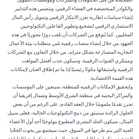
والكوادر المتخصصة في الفضاء الرقمي. وتتضمن هذه التدابير
إنشاء سياسات إطارية تعزز الابتكار الرقمي وتمويل رأس المال
الاستثماري الرقمي لتشجيع وتطوير الفاعلين التكنولوجيين
المحليين. كما يُتوقع من الشركات أن تلعب دورًا محوريًا في هذه
الجهود من خلال إنشاء منصات رقمية تلبي متطلبات بيئة الأعمال
التجارية المتسارعة بشكل متزايد، من خلال التعاون مع الشركات
ومبتكري القنوات الرقمية. وسيكون جذب أفضل المواهب
الرقمية واستبقائها مكونًا رئيسيًا إذا ما تم إطلاق العنان لإمكانات
هذه القيمة الاقتصادية.
ولتحقيق الإمكانات الرقمية للمنطقة، سيتعين على المؤسسات
والمراكز البحثية في منطقة الشرق الأوسط وشمال إفريقيا أن
تحرز تقدمًا ملموسًا خلال العقد القادم، على الرغم من أن بعض
الحلول الرائدة ستنبثق من دمج التكنولوجيات الحالية، فعلى سبيل
المثال، سيكون الجلد البشري المطبوع بيولوجيًا أحد أول الأعضاء
الحية التي يتم طرحها في السوق، حيث سيجمع بين بحوث الخلايا
الجذعية، وتكنولوجيا النانو، والعلوم الوراثية مع تكنولوجيا الطباعة