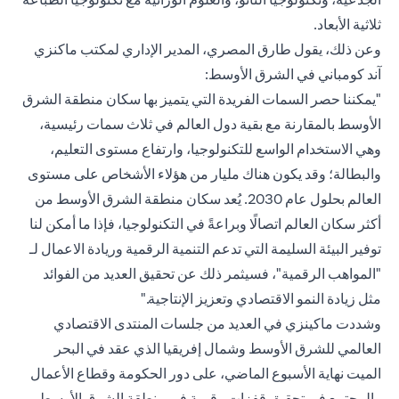
ثلاثية الأبعاد.
وعن ذلك، يقول طارق المصري، المدير الإداري لمكتب
ماكنزي
آند كومباني
في الشرق الأوسط:
"يمكننا حصر السمات الفريدة التي يتميز بها سكان منطقة الشرق
الأوسط بالمقارنة مع بقية دول العالم في ثلاث سمات رئيسية،
وهي الاستخدام الواسع للتكنولوجيا، وارتفاع مستوى التعليم،
والبطالة؛ وقد يكون هناك مليار من هؤلاء الأشخاص على مستوى
العالم بحلول عام 2030. يُعد سكان منطقة الشرق الأوسط من
أكثر سكان العالم اتصالًا وبراعةً في التكنولوجيا، فإذا ما أمكن لنا
توفير البيئة السليمة التي تدعم التنمية الرقمية وريادة الاعمال لـ
"المواهب الرقمية"، فسيثمر ذلك عن تحقيق العديد من الفوائد
مثل زيادة النمو الاقتصادي وتعزيز الإنتاجية."
وشددت ماكينزي في العديد من جلسات المنتدى الاقتصادي
العالمي للشرق الأوسط وشمال إفريقيا الذي عقد في البحر
الميت نهاية الأسبوع الماضي، على دور الحكومة وقطاع الأعمال
والمجتمع في تحقيق قفزات رقمية في منطقة الشرق الأوسط