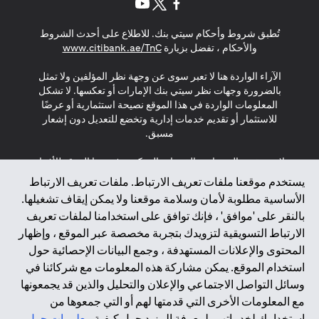
(opens in a new tab)
(opens in a new tab)
(opens in a new tab)
تُطبق شروط وأحكام سيتي بنك. للاطلاع على أحدث الشروط
(opens in a new tab)
والأحكام ، تفضل بزيارة
www.citibank.ae/TnC
الآراء الواردة هنا لا تعبر سوى عن وجهة نظر المؤلفين ولا تمثل
بالضرورة وجهات نظر سيتي بنك الإمارات أو تعكسها. لا تشكل
المعلومات الواردة في هذا الموقع نصيحة استثمارية أو عرضًا
للاستثمار أو تقديم خدمات إدارية وتخضع للتعديل دون إشعار
مسبق.
لا يتم تقديم المنتجات والخدمات المذكورة في هذا الموقع للأفراد
المقيمين في الاتحاد الأوروبي أو المنطقة الاقتصادية الأوروبية أو
يستخدم موقعنا ملفات تعريف الارتباط. ملفات تعريف الارتباط
سويسرا أو غيرنسي أو جيرسي أو موناكو أو سان مارينو أو
الأساسية مطلوبة لأمان وسلامة موقعنا ولا يمكن إيقاف تشغيلها.
الفاتيكان أو جزيرة مان أو المملكة المتحدة أو خصوصية البيانات
بالنقر على 'موافق' ، فإنك توافق على استخدامنا لملفات تعريف
(لائحة حماية البيانات العامة \ قانون حماية البيانات الشخصية
الارتباط التسويقية لتزويدك بتجربة مخصصة عبر الموقع ، وإظهار
العامة \ قانون خصوصية نيوزيلندا). المحتوى الموجود في هذه
الصفحة ليس ولا ينبغي تفسيره على أنه عرض أو دعوة أو دعوة
المحتوى والإعلانات المستهدفة ، وجمع البيانات الإحصائية حول
لشراء أو بيع أي من المنتجات والخدمات المذكورة هنا لمثل هؤلاء
استخدام الموقع. يمكن مشاركة هذه المعلومات مع شركائنا في
الأفراد.
وسائل التواصل الاجتماعي والإعلان والتحليل والذين قد يجمعونها
مع المعلومات الأخرى التي قدمتها لهم أو التي جمعوها من
*GDPR – اللائحة العامة لحماية البيانات؛ * LGPD – Lei Geral de
استخدامك لخدماتهم. لمعرفة المزيد حول كيفية
معلومات حول
Proteção de Dados Pessoais ; *NZPA – قانون الخصوصية