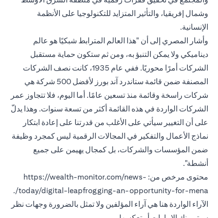
وشمال إفريقيا، والتأثير المتزايد للتكنولوجيا على الأنظمة
الإنسانية.
وأشار المصري إلى أن "هذا العالم المترابط شبكيًا هو عالم
ديناميكي ولا يمكن التنبؤ به، ومن ثم ستكون حماية مستقبل
الشركات أمرًا محوريًا. ففي عام 1935، كانت نصف الشركات
المصنفة ضمن قائمة ستاندرد آند بورز لأفضل 500 شركة هي
شركات راسخة وقائمة منذ تسعين عامًا. أما اليوم، فلا تتجاوز عمر
الشركات الواردة في هذه القائمة أكثر من تسعة سنوات. وهذا يدلّ
على أن التغيير سيأتي على الأغلب من قدرتنا على إعادة ابتكار
نماذج الأعمال والتفكير في المجالات الرقمية ليس كمجرد وظيفة
ضمن المؤسسات والشركات، بل كمجال يهيمن على جميع
أنشطة".
محتوى مرخص من: https://wealth-monitor.com/news-
today/digital-leapfrogging-an-opportunity-for-mena/.
الآراء الواردة هنا هي آراء المؤلفين ولا تمثل بالضرورة وجهات نظر
سيتي بنك الإمارات أو تعكسها.