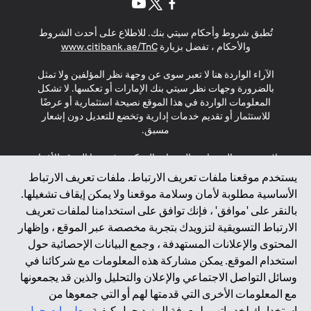
opens in a new tab
opens in a new tab
opens in a new tab
تُطبق شروط وأحكام سيتي بنك. للاطلاع على أحدث الشروط
s in a new tab
والأحكام ، تفضل بزيارة
www.citibank.ae/TnC
الآراء الواردة هنا لا تعبر سوى عن وجهة نظر المؤلفين ولا تمثل
بالضرورة وجهات نظر سيتي بنك الإمارات أو تعكسها. لا تشكل
المعلومات الواردة في هذا الموقع نصيحة استثمارية أو عرضًا
للاستثمار أو تقديم خدمات إدارية وتخضع للتعديل دون إشعار
مسبق.
لا يتم تقديم المنتجات والخدمات المذكورة في هذا الموقع للأفراد
المقيمين في الاتحاد الأوروبي أو المنطقة الاقتصادية الأوروبية أو
يستخدم موقعنا ملفات تعريف الارتباط. ملفات تعريف الارتباط
سويسرا أو غيرنسي أو جيرسي أو موناكو أو سان مارينو أو
الأساسية مطلوبة لأمان وسلامة موقعنا ولا يمكن إيقاف تشغيلها.
الفاتيكان أو جزيرة مان أو المملكة المتحدة أو خصوصية البيانات
بالنقر على 'موافق' ، فإنك توافق على استخدامنا لملفات تعريف
(لائحة حماية البيانات العامة \ قانون حماية البيانات الشخصية
الارتباط التسويقية لتزويدك بتجربة مخصصة عبر الموقع ، وإظهار
العامة \ قانون خصوصية نيوزيلندا). المحتوى الموجود في هذه
الصفحة ليس ولا ينبغي تفسيره على أنه عرض أو دعوة أو دعوة
المحتوى والإعلانات المستهدفة ، وجمع البيانات الإحصائية حول
لشراء أو بيع أي من المنتجات والخدمات المذكورة هنا لمثل هؤلاء
استخدام الموقع. يمكن مشاركة هذه المعلومات مع شركائنا في
الأفراد.
وسائل التواصل الاجتماعي والإعلان والتحليل والذين قد يجمعونها
مع المعلومات الأخرى التي قدمتها لهم أو التي جمعوها من
*GDPR – اللائحة العامة لحماية البيانات؛ * LGPD – Lei Geral de
استخدامك لخدماتهم. لمعرفة المزيد حول كيفية
معلومات حول
Proteção de Dados Pessoais ; *NZPA – قانون الخصوصية