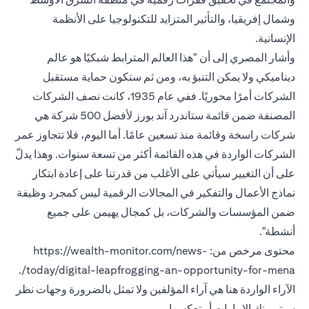
وشمال إفريقيا، والتأثير المتزايد للتكنولوجيا على الأنظمة
الإنسانية.
وأشار المصري إلى أن "هذا العالم المترابط شبكيًا هو عالم
ديناميكي ولا يمكن التنبؤ به، ومن ثم ستكون حماية مستقبل
الشركات أمرًا محوريًا. ففي عام 1935، كانت نصف الشركات
المصنفة ضمن قائمة ستاندرد آند بورز لأفضل 500 شركة هي
شركات راسخة وقائمة منذ تسعين عامًا. أما اليوم، فلا تتجاوز عمر
الشركات الواردة في هذه القائمة أكثر من تسعة سنوات. وهذا يدلّ
على أن التغيير سيأتي على الأغلب من قدرتنا على إعادة ابتكار
نماذج الأعمال والتفكير في المجالات الرقمية ليس كمجرد وظيفة
ضمن المؤسسات والشركات، بل كمجال يهيمن على جميع
أنشطة".
محتوى مرخص من: https://wealth-monitor.com/news-
today/digital-leapfrogging-an-opportunity-for-mena/.
الآراء الواردة هنا هي آراء المؤلفين ولا تمثل بالضرورة وجهات نظر
سيتي بنك الإمارات أو تعكسها.