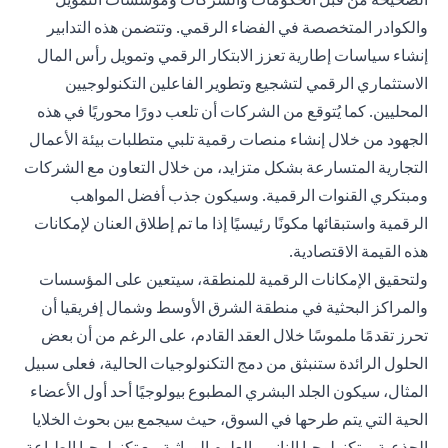
والكوادر المتخصصة في الفضاء الرقمي. وتتضمن هذه التدابير
إنشاء سياسات إطارية تعزز الابتكار الرقمي وتمويل رأس المال
الاستثماري الرقمي لتشجيع وتطوير الفاعلين التكنولوجيين
المحليين. كما يُتوقع من الشركات أن تلعب دورًا محوريًا في هذه
الجهود من خلال إنشاء منصات رقمية تلبي متطلبات بيئة الأعمال
التجارية المتسارعة بشكل متزايد، من خلال التعاون مع الشركات
ومبتكري القنوات الرقمية. وسيكون جذب أفضل المواهب
الرقمية واستبقائها مكونًا رئيسيًا إذا ما تم إطلاق العنان لإمكانات
هذه القيمة الاقتصادية.
ولتحقيق الإمكانات الرقمية للمنطقة، سيتعين على المؤسسات
والمراكز البحثية في منطقة الشرق الأوسط وشمال إفريقيا أن
تحرز تقدمًا ملموسًا خلال العقد القادم، على الرغم من أن بعض
الحلول الرائدة ستنبثق من دمج التكنولوجيات الحالية، فعلى سبيل
المثال، سيكون الجلد البشري المطبوع بيولوجيًا أحد أول الأعضاء
الحية التي يتم طرحها في السوق، حيث سيجمع بين بحوث الخلايا
الجذعية، وتكنولوجيا النانو، والعلوم الوراثية مع تكنولوجيا الطباعة