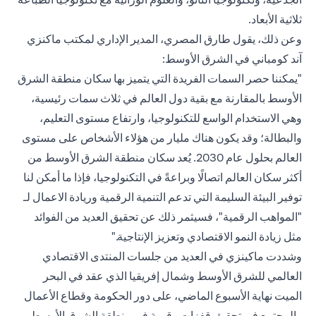
ثلاثية الأبعاد.
وعن ذلك، يقول طارق المصري، المدير الإداري لمكتب
ماكنزي
آند كومباني
في الشرق الأوسط:
"يمكننا حصر السمات الفريدة التي يتميز بها سكان منطقة الشرق
الأوسط بالمقارنة مع بقية دول العالم في ثلاث سمات رئيسية،
وهي الاستخدام الواسع للتكنولوجيا، وارتفاع مستوى التعليم،
والبطالة؛ وقد يكون هناك مليار من هؤلاء الأشخاص على مستوى
العالم بحلول عام 2030. يُعد سكان منطقة الشرق الأوسط من
أكثر سكان العالم اتصالًا وبراعةً في التكنولوجيا، فإذا ما أمكن لنا
توفير البيئة السليمة التي تدعم التنمية الرقمية وريادة الاعمال لـ
"المواهب الرقمية"، فسيثمر ذلك عن تحقيق العديد من الفوائد
مثل زيادة النمو الاقتصادي وتعزيز الإنتاجية."
وشددت ماكينزي في العديد من جلسات المنتدى الاقتصادي
العالمي للشرق الأوسط وشمال إفريقيا الذي عقد في البحر
الميت نهاية الأسبوع الماضي، على دور الحكومة وقطاع الأعمال
والمجتمع في تحقيق قفزات رقمية في منطقة الشرق الأوسط