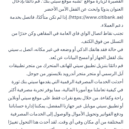
القصيرة لزيارة مواقع "تشبه موقع سيتي بنك". قم دائمًا بإدخال
العنوان يدويًا وابحث عن القفل الآمن الأخضر
(https://www.citibank.ae). إذا لم تكن متأكدًا، فاتصل بخدمة
دعم العملاء.
تجنب نقاط اتصال الواي فاي العامة في المقاهي وكن حذرًا من
التسلل من فوق الكتف.
في حالة فقد هاتفك الذكي أو وضعه في غير مكانه، اتصل بـ سيتي
بنك لقفل الجهاز أو امسح البيانات عن بُعد.
قم دائمًا بتنزيل تطبيق سيتي للهاتف المتحرك من متجر تطبيقات
آبل الرسمي أو متجر متجر أندرويد بلايستور من جوجل.
أحدثت الخدمات المصرفية الرقمية التي يقدمها سيتي بنك ثورة
في كيفية تعاملنا مع أمورنا المالية، مما يوفر تجربة مصرفية أكثر
راحة وكفاءة. من خلال بضع نقرات فقط على موقع سيتي أونلاين
أو تطبيق سيتي موبايل عبر جهازنا المفضل، يمكننا إدارة حساباتنا
ودفع الفواتير وتحويل الأموال والوصول إلى الخدمات المصرفية
المختلفة من أي مكان وفي أي وقت. لقد أحدث هذا التحول تغييرًا