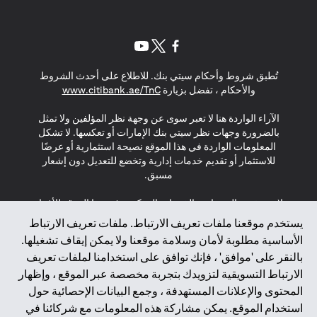
(opens in a new tab)
(opens in a new tab)
(opens in a new tab)
تُطبق شروط وأحكام سيتي بنك. للاطلاع على أحدث الشروط
(opens in a new tab)
والأحكام ، تفضل بزيارة
www.citibank.ae/TnC
الآراء الواردة هنا لا تعبر سوى عن وجهة نظر المؤلفين ولا تمثل
بالضرورة وجهات نظر سيتي بنك الإمارات أو تعكسها. لا تشكل
المعلومات الواردة في هذا الموقع نصيحة استثمارية أو عرضًا
للاستثمار أو تقديم خدمات إدارية وتخضع للتعديل دون إشعار
مسبق.
لا يتم تقديم المنتجات والخدمات المذكورة في هذا الموقع للأفراد
المقيمين في الاتحاد الأوروبي أو المنطقة الاقتصادية الأوروبية أو
يستخدم موقعنا ملفات تعريف الارتباط. ملفات تعريف الارتباط
سويسرا أو غيرنسي أو جيرسي أو موناكو أو سان مارينو أو
الأساسية مطلوبة لأمان وسلامة موقعنا ولا يمكن إيقاف تشغيلها.
الفاتيكان أو جزيرة مان أو المملكة المتحدة أو خصوصية البيانات
بالنقر على 'موافق' ، فإنك توافق على استخدامنا لملفات تعريف
(لائحة حماية البيانات العامة \ قانون حماية البيانات الشخصية
الارتباط التسويقية لتزويدك بتجربة مخصصة عبر الموقع ، وإظهار
العامة \ قانون خصوصية نيوزيلندا). المحتوى الموجود في هذه
الصفحة ليس ولا ينبغي تفسيره على أنه عرض أو دعوة أو دعوة
المحتوى والإعلانات المستهدفة ، وجمع البيانات الإحصائية حول
لشراء أو بيع أي من المنتجات والخدمات المذكورة هنا لمثل هؤلاء
استخدام الموقع. يمكن مشاركة هذه المعلومات مع شركائنا في
الأفراد.