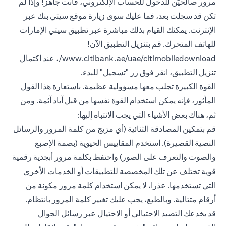
مرور صالحيّن للدخول للحساب الإلكتروني، فأنت جاهز! وإذا لم
تكن قد سجلت بعد، فما عليك سوى زيارة موقع سيتي بنك عبر
الإنترنت. يمكنك القيام بذلك مباشرة عبر تطبيق سيتي الإمارات
للهاتف المتحرك. قم بتنزيل التطبيق الآن!
www.citibank.ae/uae/citimobiledownload/، عند اكتمال
تنزيل التطبيق، انقر فوق زر "تسجيل" للبدء.
القوة الكبيرة تجلب معها مسؤولية عظيمة. باستعارة هذا القول
المأثور، فإنه يمكن استخدام القوة نفسها من قبل آياد آثمة. ومن
ثم، هناك بعض الأشياء التي يجب الانتباه إليها:
قم بتمكين المصادقة الثنائية (أي مزيج من كلمة المرور والرسائل
النصية القصيرة). استخدم المقاييس الحيوية (بصمة الإصبع
والصوت والتعرف على الصور) واحتفظ بكلمة مرور أبجدية رقمية
قوية تختلف عن تلك المخصصة للتطبيقات أو الخدمات الأخرى
التي تستخدمها. عذرا، لا يمكن استخدام كلمة مرور مكونة من
أرقام متتالية. وبالطبع، يجب عليك تغيير كلمة المرور بانتظام.
قد يخدعك التصيد الاحتيالي أو الاحتيال عبر رسائل الجوال