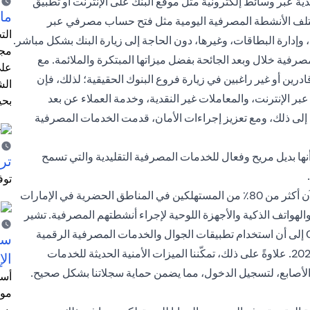
دية عبر وسائط إلكترونية مثل موقع البنك على الإنترنت أو تطبيق
ما 
 مختلف الأنشطة المصرفية اليومية مثل فتح حساب مصرفي عبر
الت
، وإدارة البطاقات، وغيرها، دون الحاجة إلى زيارة البنك بشكل مباشر.
مجر
فية خلال وبعد الجائحة بفضل ميزاتها المبتكرة والملائمة. مع
على
ادرين أو غير راغبين في زيارة فروع البنوك الحقيقية؛ لذلك، فإن
الش
 الإنترنت، والمعاملات غير النقدية، وخدمة العملاء عن بعد
بحي
إلى ذلك، ومع تعزيز إجراءات الأمان، قدمت الخدمات المصرفية
نها بديل مريح وفعال للخدمات المصرفية التقليدية والتي تسمح
ترش
توف
وفقًا للبحث الذي قامت به شركة ماكينزي McKinsey، يفضِّل الآن أكثر من 80٪ من المستهلكين في المناطق الحضرية في الإمارات
الهواتف الذكية والأجهزة اللوحية لإجراء أنشطتهم المصرفية. تشير
دراسة أخرى أجرتها شركة "كي ايه سي آي" CACI Consultancy إلى أن استخدام تطبيقات الجوال والخدمات المصرفية الرقمية
سيت
سيتضاعف 10 مرات أكثر من زيارة الفرع الحقيقي بحلول عام 2020. علاوةً على ذلك، تمكّننا الميزات الأمنية الحديثة للخدمات
الإ
الأصابع، لتسجيل الدخول، مما يضمن حماية سجلاتنا بشكل صحيح.
أسل
موظ
بسب