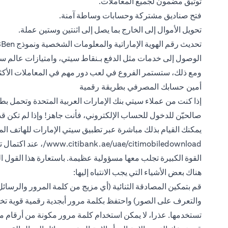
توثيق مضمون لجميع المعاملات.
فتح صناديق مشتركة وحسابات وساطة آمنة.
تحويل الأموال إلى الخارج بما يصل إلى اثنتين وستين عملة.
تحديث رقم الهوية الإماراتية والمعلومات الشخصية ونموذج W8Ben مباشرة من خلال تطبيق سيتي موبايل.
الوصول إلى خدمات مثل الدفع بـنقاط سيتي، وامتيازات عالم سيتي وخدمة
ومع ذلك، ستستمر الفروع في لعب دور مهم في المعاملات الأكثر
أمين حسابك المصرفي بطريقة رقمية
إذا كنت من عملاء سيتي بنك الإمارات العربية المتحدة وتحمل 
صالحيّن للدخول للحساب الإلكتروني، فأنت جاهز! وإذا لم تكن ق
يمكنك القيام بذلك مباشرة عبر تطبيق سيتي الإمارات للهاتف المت
www.citibank.ae/uae/citimobiledownload/، عند اكتمال تنزيل التطبيق، انقر فوق زر "تسجيل" للبدء.
القوة الكبيرة تجلب معها مسؤولية عظيمة. باستعارة هذا القول الم
هناك بعض الأشياء التي يجب الانتباه إليها:
قم بتمكين المصادقة الثنائية (أي مزيج من كلمة المرور والرسائ
والتعرف على الصور) واحتفظ بكلمة مرور أبجدية رقمية قوية تخ
تستخدمها. عذرا، لا يمكن استخدام كلمة مرور مكونة من أرقام متت