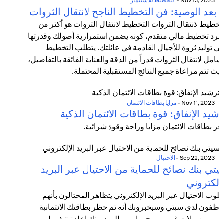
Nov 13, 2023
-
التخطيط للاستثمار
بعد الوصية: فن التخطيط الناجح لانتقال الثروات
خطيط لانتقال الثروات التخطيط لانتقال الثروات هو أكثر من
د تخطيط مالي متقدم، كونه يضمن استمرارية أصولك وقدرتها
 توليد ثروة للأجيال القادمة في عائلتك. يتطلب التخطيط
امل لانتقال الثروات قدراً من الدقة والعناية الفائقة بالتفاصيل،
ث تتم مراعاة جميع النتائج المستقبلية المحتملة.
Nov 11, 2023
-
مزايا بطاقات الائتمان
يد الإنفاق: قوة بطاقات الائتمان الذكية
ر بطاقات الائتمان مزايا وراحة وقوة شرائية.
Sep 22, 2023
-
الاحتيال
ي بنك نصائح للحماية من الاحتيال عبر البريد
لكتروني
وب الاحتيال عبر البريد الإلكتروني يتظاهر المحتالون بأنهم
فون لدى سيتي وسيخبرونك أنه تم حظر بطاقتك الائتمانية
ب معاملات غير مصرح بها. سيطلبون منك إعادة تنشيط