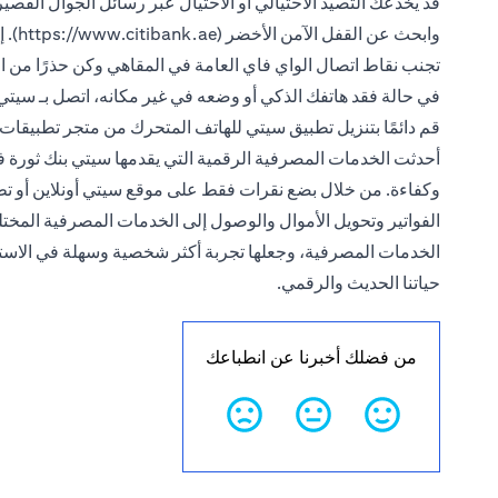
قد يخدعك التصيد الاحتيالي أو الاحتيال عبر رسائل الجوال القصيرة 
وابحث عن القفل الآمن الأخضر (https://www.citibank.ae). إذا لم تكن متأكدًا، فاتصل بخدمة دعم العملاء.
تجنب نقاط اتصال الواي فاي العامة في المقاهي وكن حذرًا من 
في حالة فقد هاتفك الذكي أو وضعه في غير مكانه، اتصل بـ سيتي ب
قم دائمًا بتنزيل تطبيق سيتي للهاتف المتحرك من متجر تطبيقات 
أحدثت الخدمات المصرفية الرقمية التي يقدمها سيتي بنك ثورة في 
وكفاءة. من خلال بضع نقرات فقط على موقع سيتي أونلاين أو تطبي
الفواتير وتحويل الأموال والوصول إلى الخدمات المصرفية المختل
الخدمات المصرفية، وجعلها تجربة أكثر شخصية وسهلة في الاستخدا
حياتنا الحديث والرقمي.
من فضلك أخبرنا عن انطباعك