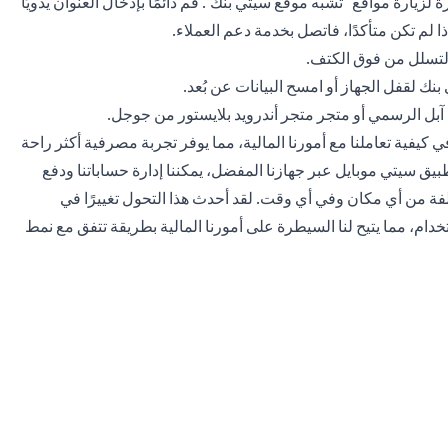
لزيارة مواقع "تشبه موقع سيتي بنك". قم دائمًا بإدخال العنوان يدويًا
التسلل من فوق الكتف.
نك لقفل الجهاز أو امسح البيانات عن بُعد.
آبل الرسمي أو متجر متجر أندرويد بلايستور من جوجل.
كيفية تعاملنا مع أمورنا المالية، مما يوفر تجربة مصرفية أكثر راحة
ق سيتي موبايل عبر جهازنا المفضل، يمكننا إدارة حساباتنا ودفع
فة من أي مكان وفي أي وقت. لقد أحدث هذا التحول تغييرًا في
م، مما يتيح لنا السيطرة على أمورنا المالية بطريقة تتفق مع نمط