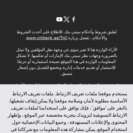
opens in a new tab
opens in a new tab
opens in a new tab
تُطبق شروط وأحكام سيتي بنك. للاطلاع على أحدث الشروط
s in a new tab
والأحكام ، تفضل بزيارة
www.citibank.ae/TnC
الآراء الواردة هنا لا تعبر سوى عن وجهة نظر المؤلفين ولا تمثل
بالضرورة وجهات نظر سيتي بنك الإمارات أو تعكسها. لا تشكل
المعلومات الواردة في هذا الموقع نصيحة استثمارية أو عرضًا
للاستثمار أو تقديم خدمات إدارية وتخضع للتعديل دون إشعار
مسبق.
لا يتم تقديم المنتجات والخدمات المذكورة في هذا الموقع للأفراد
المقيمين في الاتحاد الأوروبي أو المنطقة الاقتصادية الأوروبية أو
يستخدم موقعنا ملفات تعريف الارتباط. ملفات تعريف الارتباط
سويسرا أو غيرنسي أو جيرسي أو موناكو أو سان مارينو أو
الأساسية مطلوبة لأمان وسلامة موقعنا ولا يمكن إيقاف تشغيلها.
الفاتيكان أو جزيرة مان أو المملكة المتحدة أو خصوصية البيانات
بالنقر على 'موافق' ، فإنك توافق على استخدامنا لملفات تعريف
(لائحة حماية البيانات العامة \ قانون حماية البيانات الشخصية
الارتباط التسويقية لتزويدك بتجربة مخصصة عبر الموقع ، وإظهار
العامة \ قانون خصوصية نيوزيلندا). المحتوى الموجود في هذه
الصفحة ليس ولا ينبغي تفسيره على أنه عرض أو دعوة أو دعوة
المحتوى والإعلانات المستهدفة ، وجمع البيانات الإحصائية حول
لشراء أو بيع أي من المنتجات والخدمات المذكورة هنا لمثل هؤلاء
استخدام الموقع. يمكن مشاركة هذه المعلومات مع شركائنا في
الأفراد.