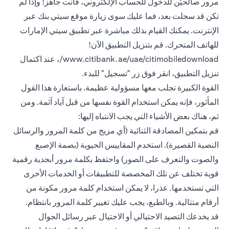
مرور صالحيّن للدخول للحساب الإلكتروني، فأنت جاهز! وإذا لم
تكن قد سجلت بعد، فما عليك سوى زيارة موقع سيتي بنك عبر
الإنترنت. يمكنك القيام بذلك مباشرة عبر تطبيق سيتي الإمارات
للهاتف المتحرك. قم بتنزيل التطبيق الآن!
www.citibank.ae/uae/citimobiledownload/، عند اكتمال
تنزيل التطبيق، انقر فوق زر "تسجيل" للبدء.
القوة الكبيرة تجلب معها مسؤولية عظيمة. باستعارة هذا القول
المأثور، فإنه يمكن استخدام القوة نفسها من قبل آياد آثمة. ومن
ثم، هناك بعض الأشياء التي يجب الانتباه إليها:
قم بتمكين المصادقة الثنائية (أي مزيج من كلمة المرور والرسائل
النصية القصيرة). استخدم المقاييس الحيوية (بصمة الإصبع
والصوت والتعرف على الصور) واحتفظ بكلمة مرور أبجدية رقمية
قوية تختلف عن تلك المخصصة للتطبيقات أو الخدمات الأخرى
التي تستخدمها. عذرا، لا يمكن استخدام كلمة مرور مكونة من
أرقام متتالية. وبالطبع، يجب عليك تغيير كلمة المرور بانتظام.
قد يخدعك التصيد الاحتيالي أو الاحتيال عبر رسائل الجوال