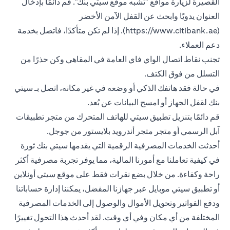
القصيرة لزيارة مواقع "تشبه موقع سيتي بنك". قم دائمًا بإدخال
العنوان يدويًا وابحث عن القفل الآمن الأخضر
(https://www.citibank.ae). إذا لم تكن متأكدًا، فاتصل بخدمة
دعم العملاء.
تجنب نقاط اتصال الواي فاي العامة في المقاهي وكن حذرًا من
التسلل من فوق الكتف.
في حالة فقد هاتفك الذكي أو وضعه في غير مكانه، اتصل بـ سيتي
بنك لقفل الجهاز أو امسح البيانات عن بُعد.
قم دائمًا بتنزيل تطبيق سيتي للهاتف المتحرك من متجر تطبيقات
آبل الرسمي أو متجر متجر أندرويد بلايستور من جوجل.
أحدثت الخدمات المصرفية الرقمية التي يقدمها سيتي بنك ثورة
في كيفية تعاملنا مع أمورنا المالية، مما يوفر تجربة مصرفية أكثر
راحة وكفاءة. من خلال بضع نقرات فقط على موقع سيتي أونلاين
أو تطبيق سيتي موبايل عبر جهازنا المفضل، يمكننا إدارة حساباتنا
ودفع الفواتير وتحويل الأموال والوصول إلى الخدمات المصرفية
المختلفة من أي مكان وفي أي وقت. لقد أحدث هذا التحول تغييرًا