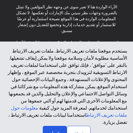
الآراء الواردة هنا لا تعبر سوى عن وجهة نظر المؤلفين ولا تمثل
بالضرورة وجهات نظر سيتي بنك الإمارات أو تعكسها. لا تشكل
المعلومات الواردة في هذا الموقع نصيحة استثمارية أو عرضًا
للاستثمار أو تقديم خدمات إدارية وتخضع للتعديل دون إشعار
مسبق.
لا يتم تقديم المنتجات والخدمات المذكورة في هذا الموقع للأفراد
المقيمين في الاتحاد الأوروبي أو المنطقة الاقتصادية الأوروبية أو
يستخدم موقعنا ملفات تعريف الارتباط. ملفات تعريف الارتباط
سويسرا أو غيرنسي أو جيرسي أو موناكو أو سان مارينو أو
الأساسية مطلوبة لأمان وسلامة موقعنا ولا يمكن إيقاف تشغيلها.
الفاتيكان أو جزيرة مان أو المملكة المتحدة أو خصوصية البيانات
بالنقر على 'موافق' ، فإنك توافق على استخدامنا لملفات تعريف
(لائحة حماية البيانات العامة \ قانون حماية البيانات الشخصية
الارتباط التسويقية لتزويدك بتجربة مخصصة عبر الموقع ، وإظهار
العامة \ قانون خصوصية نيوزيلندا). المحتوى الموجود في هذه
الصفحة ليس ولا ينبغي تفسيره على أنه عرض أو دعوة أو دعوة
المحتوى والإعلانات المستهدفة ، وجمع البيانات الإحصائية حول
لشراء أو بيع أي من المنتجات والخدمات المذكورة هنا لمثل هؤلاء
استخدام الموقع. يمكن مشاركة هذه المعلومات مع شركائنا في
الأفراد.
وسائل التواصل الاجتماعي والإعلان والتحليل والذين قد يجمعونها
مع المعلومات الأخرى التي قدمتها لهم أو التي جمعوها من
*GDPR – اللائحة العامة لحماية البيانات؛ * LGPD – Lei Geral de
استخدامك لخدماتهم. لمعرفة المزيد حول كيفية
معلومات حول
Proteção de Dados Pessoais ; *NZPA – قانون الخصوصية
النيوزيلندي
ملفات تعريف الارتباط
استخدامنا لبيانات ملفات تعريف الارتباط ،
تفضل بزيارة.
↑
2025 citibank.ae