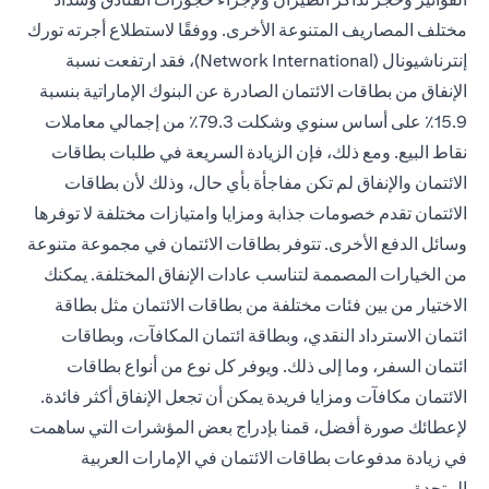
مختلف المصاريف المتنوعة الأخرى. ووفقًا لاستطلاع أجرته تورك
إنترناشيونال (Network International)، فقد ارتفعت نسبة
الإنفاق من بطاقات الائتمان الصادرة عن البنوك الإماراتية بنسبة
15.9٪ على أساس سنوي وشكلت 79.3٪ من إجمالي معاملات
نقاط البيع. ومع ذلك، فإن الزيادة السريعة في طلبات بطاقات
الائتمان والإنفاق لم تكن مفاجأة بأي حال، وذلك لأن بطاقات
الائتمان تقدم خصومات جذابة ومزايا وامتيازات مختلفة لا توفرها
وسائل الدفع الأخرى. تتوفر بطاقات الائتمان في مجموعة متنوعة
من الخيارات المصممة لتناسب عادات الإنفاق المختلفة. يمكنك
الاختيار من بين فئات مختلفة من بطاقات الائتمان مثل بطاقة
ائتمان الاسترداد النقدي، وبطاقة ائتمان المكافآت، وبطاقات
ائتمان السفر، وما إلى ذلك. ويوفر كل نوع من أنواع بطاقات
الائتمان مكافآت ومزايا فريدة يمكن أن تجعل الإنفاق أكثر فائدة.
لإعطائك صورة أفضل، قمنا بإدراج بعض المؤشرات التي ساهمت
في زيادة مدفوعات بطاقات الائتمان في الإمارات العربية
المتحدة.