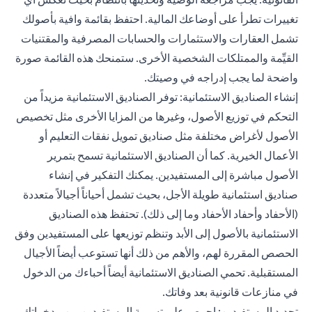
تغييرات تطرأ على أوضاعك المالية. احتفظ بقائمة وافية بأصولك
تشمل العقارات والاستثمارات والحسابات المصرفية والمقتنيات
القيِّمة والممتلكات الشخصية الأخرى. ستمنحك هذه القائمة صورة
واضحة لما يجب إدراجه في وصيتك.
إنشاء الصناديق الاستئمانية: توفر الصناديق الاستئمانية مزيداً من
التحكم في توزيع الأصول، وغيرها من المزايا الأخرى مثل تخصيص
الأصول لأغراض مختلفة مثل صناديق تمويل نفقات التعليم أو
الأعمال الخيرية. كما أن الصناديق الاستئمانية تسمح بتمرير
الأصول مباشرة إلى المستفيدين. يمكنك التفكير في إنشاء
صناديق استئمانية طويلة الأجل، بحيث تشمل أحياناً أجيالاً متعددة
(الأحفاد وأحفاد الأحفاد وما إلى ذلك). تحتفظ هذه الصناديق
الاستئمانية بالأصول إلى الأبد وتنظم توزيعها على المستفيدين وفق
الحصص المقررة لهم، والأهم من ذلك أنها تستوعب أيضاً الأجيال
المستقبلية. تحمي الصناديق الاستئمانية أيضاً أحباءك من الدخول
في منازعات قانونية بعد وفاتك.
تحديد المستفيدين: إحرص على تسمية المستفيدين من مدخراتك،