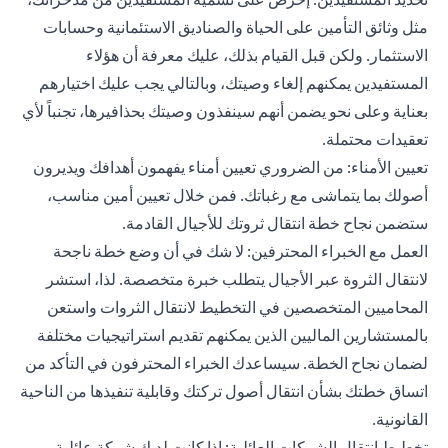
مثل وثائق التأمين على الحياة والصناديق الاستئمانية وحسابات
الاستثمار. ولكن قبل القيام بذلك، عليك معرفة أن هؤلاء
المستفيدين يمكنهم إلغاء وصيتك، وبالتالي يجب عليك اختيارهم
بعناية وعلى نحو يضمن أنهم سينفذون وصيتك بحذافيرها، تجنباً لأي
تعقيدات محتملة.
تعيين الأمناء: من الضروري تعيين أمناء يفهمون أهدافك ويديرون
أصولك بما يتماشى مع رغباتك. فمن خلال تعيين أمين مناسب،
ستضمن نجاح خطة انتقال ثروتك للأجيال القادمة.
العمل مع الخبراء المحترفين: لا شك في أن وضع خطة ناجحة
لانتقال الثروة عبر الأجيال يتطلب خبرة متخصصة. لذا، استشر
المحاميين المتخصصين في التخطيط لانتقال الثروات واستعن
بالمستشارين الماليين الذين يمكنهم تقديم استراتيجيات مختلفة
لضمان نجاح الخطة. سيساعدك الخبراء المحترفون في التأكد من
اتساق خطتك بشأن انتقال أصول تركتك وقابلية تنفيذها من الناحية
القانونية.
تخطيط انتقال الشركات العائلية: إذا كانت لديك شركة عائلية