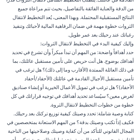
من الدقة والعناية الفائقة بالتفاصيل، بحيث تتم مراعاة جميع
النتائج المستقبلية المحتملة. وبهذا المعنى، يُعد التخطيط لانتقال
الثروات خطوة مهمة في ضمان الرفاهية المالية لأحبائك وتنفيذ
رغباتك عند رحيلك بعد عمر طويل.
وإليك كيفية البدء في التخطيط لانتقال الثروات:
حدد أهدافاً واضحة: من المهم أن تبدأ مبكراً وأن تشرع في تحديد
أهدافك بوضوح. هل أنت حريص على تأمين مستقبل عائلتك، بما
في ذلك العائلة الممتدة (الأقارب وما إلى ذلك)؟ هل ترغب في
تأمين مستقبل الأجيال القادمة في عائلتك (الأحفاد/أحفاد
الأحفاد)؟ هل ترغب في تمويل الأعمال الخيرية أو إنشاء صناديق
لغرض معين؟ سيُساعد تحديد أهدافك في توجيه قراراتك في كل
خطوة من خطوات التخطيط لانتقال الثروة.
كتابة وصية شاملة: تحدد وصيتك كيفية توزيع تركتك بعد رحيلك.
فكيف إذاً تكتب وصيتك بدقة؟ من المهم الاستعانة بمتخصصين في
المجال القانوني للتأكد من أن كفاية وصيتك وصلاحيتها من الناحية
القانونية. يجب مراجعة الوصية وتحديثها بانتظام بحيث تعكس أي