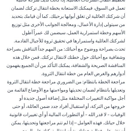
تعمل في السوق، فيمكنك الاستعانة بخطة انتقال تركتك لضمان
أن شركتك العائلية لن تغلق أبوابها برحيلك. كما أن قيامك بتحديد
من سيتولى إدارة الأعمال، ومعالجة الجوانب الأخرى مثل توزيع
الأسهم وخطة استمرارية العمل، سيضمن لك عمراً أطول
لشركتك العائلية واستمرارها في تحقيق ثروة للأجيال القادمة.
تحدث بصراحة ووضوح مع أحبائك: من المهم جداً التناقش بصراحة
وشفافية مع أحبائك حول خطتك لانتقال تركتك. فمن خلال هذه
المناقشة الصريحة والشفافة، يمكنك التأكد من أن الجميع يفهمون
أدوارهم والغرض العام من خطة انتقال الثروة.
مراجعة الخطة بانتظام: من الضروري مراجعة خطة انتقال الثروة
وتعديلها بانتظام لضمان تحديثها ومواءمتها مع الأوضاع القائمة من
أجل مواكبة التغييرات المختلفة مثل إضافة أصول جديدة أو
خروجها من التركة، أو استقبال أفراد جدد ضمن العائلة، أو حتى
الوفيات - لا قدر الله - أو التطورات المالية أو أي تغييرات قانونية
خلال حياتك. فهذه العوامل – إذا لم تتم مراجعتها وتحديثها، يمكن
أن تؤثر على فعالية خطتك بشأن انتقال تركتك على المدى