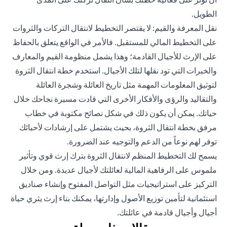
الطويل.
نقل المعرفة والقيم: لا يقتصر التخطيط لانتقال التركات والثروات
على التخطيط المالي للمستقبل. فالأمر في الواقع يتعلق بالحفاظ
على الإرث للأجيال القادمة؛ وهذا يشمل منظومة القيم والمعارف
والخبرات التي تود نقلها لتلك الأجيال. استخدم خطة انتقال الثروة
لتوثيق المعلومات المهمة مثل تاريخ العائلة وشجرة العائلة
والتقاليد والرؤى والأفكار الأخرى التي قادت مسيرة نجاحك خلال
حياتك. يمكن أن يكون ذلك في شكل نصائح مكتوبة في خطاب
مرفق بخطة انتقال الثروة، بحيث يشتمل على إرشادات لأحبائك
توفر لهم نوعاً من الدعم والتوجيه عند الضرورة.
يسمح لك التخطيط المنظم لانتقال الثروة بترك إرث قوي وتأثير
ملموس على الرفاهية المالية لعائلتك لأجيال عديدة. ومن خلال
التركيز على استراتيجيات مثل التواصل المفتوح وإنشاء صناديق
استئمانية لتأمين توزيع الأصول وإدارتها، يمكنك بناء إرث يثري حياة
أجيال وأجيال قادمة في عائلتك.