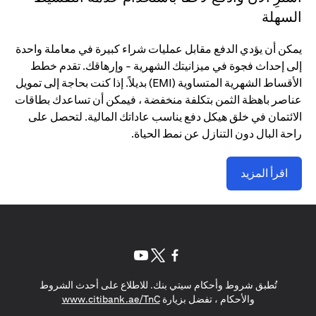
السهلة
يمكن أن يؤدي الدفع مقابل عمليات شراء كبيرة في معاملة واحدة
إلى إحداث فجوة في ميزانيتك الشهرية - وإرهاقك. تقدم خطط
الأقساط الشهرية المتساوية (EMI) بديلاً. إذا كنت بحاجة إلى تمويل
عناصر باهظة الثمن بتكلفة منخفضة ، فيمكن أن تساعدك بطاقات
الائتمان في خلق هيكل دفع يناسب عاداتك المالية. لتحصل على
راحة البال دون التنازل عن نمط الحياة.
اقرأ المزيد
(opens in a new tab)
(opens in a new tab)
(opens in a new tab)
تُطبق شروط وأحكام سيتي بنك. للاطلاع على أحدث الشروط
(opens in a new tab)
والأحكام ، تفضل بزيارة
www.citibank.ae/TnC