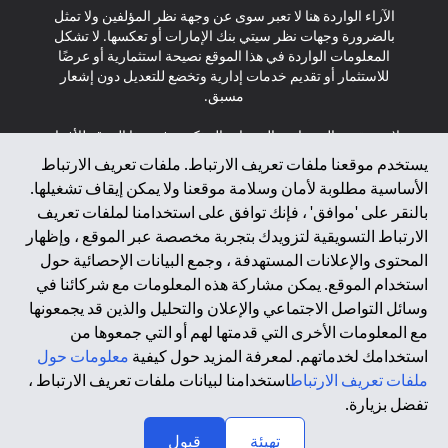
الآراء الواردة هنا لا تعبر سوى عن وجهة نظر المؤلفين ولا تمثل
بالضرورة وجهات نظر سيتي بنك الإمارات أو تعكسها. لا تشكل
المعلومات الواردة في هذا الموقع نصيحة استثمارية أو عرضًا
للاستثمار أو تقديم خدمات إدارية وتخضع للتعديل دون إشعار
مسبق.
لا يتم تقديم المنتجات والخدمات المذكورة في هذا الموقع للأفراد
المقيمين في الاتحاد الأوروبي أو المنطقة الاقتصادية الأوروبية أو
يستخدم موقعنا ملفات تعريف الارتباط. ملفات تعريف الارتباط
سويسرا أو غيرنسي أو جيرسي أو موناكو أو سان مارينو أو
الأساسية مطلوبة لأمان وسلامة موقعنا ولا يمكن إيقاف تشغيلها.
الفاتيكان أو جزيرة مان أو المملكة المتحدة أو خصوصية البيانات
بالنقر على 'موافق' ، فإنك توافق على استخدامنا لملفات تعريف
(لائحة حماية البيانات العامة \ قانون حماية البيانات الشخصية
الارتباط التسويقية لتزويدك بتجربة مخصصة عبر الموقع ، وإظهار
العامة \ قانون خصوصية نيوزيلندا). المحتوى الموجود في هذه
الصفحة ليس ولا ينبغي تفسيره على أنه عرض أو دعوة أو دعوة
المحتوى والإعلانات المستهدفة ، وجمع البيانات الإحصائية حول
لشراء أو بيع أي من المنتجات والخدمات المذكورة هنا لمثل هؤلاء
استخدام الموقع. يمكن مشاركة هذه المعلومات مع شركائنا في
الأفراد.
وسائل التواصل الاجتماعي والإعلان والتحليل والذين قد يجمعونها
مع المعلومات الأخرى التي قدمتها لهم أو التي جمعوها من
*GDPR – اللائحة العامة لحماية البيانات؛ * LGPD – Lei Geral de
استخدامك لخدماتهم. لمعرفة المزيد حول كيفية
معلومات حول
Proteção de Dados Pessoais ; *NZPA – قانون الخصوصية
النيوزيلندي
ملفات تعريف الارتباط
استخدامنا لبيانات ملفات تعريف الارتباط ،
تفضل بزيارة.
↑
2025 citibank.ae
تهيئة
قبول