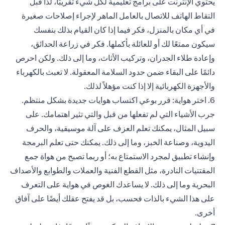
يحتوي الإنترنت على برامج تعليمية لكل شيء تقريبًا، لذا قبل
التقاط الهاتف للاتصال بالعامل الماهر لإجراء إصلاحات صغيرة
في أي مكان بالمنزل، فكر فيما إذا كان القيام بذلك بنفسك
سيكون ممتعًا لك أو للعائلة بأكملها. فكر في زراعة الحدائق،
وإعادة طلاء الجدران، وتركيب الأثاث، وما إلى ذلك. ولكن احرص
دائمًا على البقاء ضمن حدود السلامة المعقولة. لا تعبث بالكهرباء
والأجهزة الكهربائية إلا إذا كنت مؤهلاً لذلك.
6. اختر هواية: قرر بوعي اكتساب هوايات جديدة بشكل منتظم.
جرب الأشياء التي لم تفعلها من قبل والتي تثير اهتمامك. على
سبيل المثال، يمكنك تعلم العزف على آلة موسيقية، والحرف
اليدوية، وصناعة الخبز، وما إلى ذلك. يمكنك حتى تعلم البرمجة
وإنشاء تطبيق لمجرد الاستمتاع به؛ أو ربما تصبح من هواة جمع
المقتنيات النادرة، مثل القطع الفنية والعملات والطوابع والأصداف
البحرية وما إلى ذلك. لا يساعدك الغوص في هواية على التعرف
على هذا الشيء بالذات فحسب، بل قد يفتح عقلك أيضًا على آفاق
أخرى.