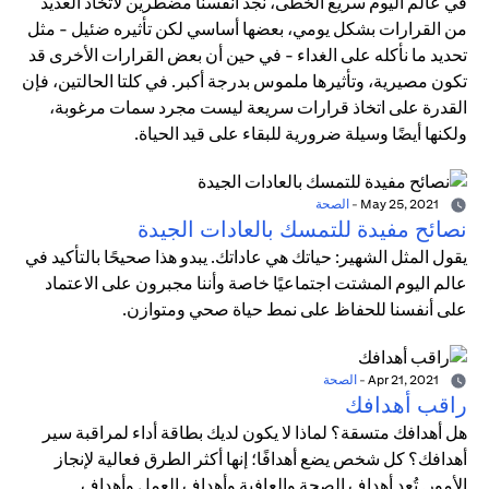
في عالم اليوم سريع الخطى، نجد أنفسنا مضطرين لاتخاذ العديد
من القرارات بشكل يومي، بعضها أساسي لكن تأثيره ضئيل - مثل
تحديد ما نأكله على الغداء - في حين أن بعض القرارات الأخرى قد
تكون مصيرية، وتأثيرها ملموس بدرجة أكبر. في كلتا الحالتين، فإن
القدرة على اتخاذ قرارات سريعة ليست مجرد سمات مرغوبة،
ولكنها أيضًا وسيلة ضرورية للبقاء على قيد الحياة.
May 25, 2021
-
الصحة
نصائح مفيدة للتمسك بالعادات الجيدة
يقول المثل الشهير: حياتك هي عاداتك. يبدو هذا صحيحًا بالتأكيد في
عالم اليوم المشتت اجتماعيًا خاصة وأننا مجبرون على الاعتماد
على أنفسنا للحفاظ على نمط حياة صحي ومتوازن.
Apr 21, 2021
-
الصحة
راقب أهدافك
هل أهدافك متسقة؟ لماذا لا يكون لديك بطاقة أداء لمراقبة سير
أهدافك؟ كل شخص يضع أهدافًا؛ إنها أكثر الطرق فعالية لإنجاز
الأمور. تُعد أهداف الصحة والعافية وأهداف العمل وأهداف