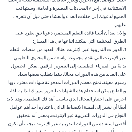
الاستثنائية في إجراء المحادثات القصيرة والعامة، وسيتهافت
الجميع لدعوتك إلى حفلات الغداء والعشاء حتى قبل أن تتعرف
عليهم.
والآن بعد أن أثبتنا فائدة التعلم المستمر، دعونا نلقِ نظرة على
الطرق المختلفة التي يمكنك اتباعها في هذا المسار؛
1. الدورات التدريبية عبر الإنترنت: هناك العديد من منصات التعلم
عبر الإنترنت التي تقدم مجموعة واسعة من المحتوى التعليمي،
بدايةً من الفيزياء التطبيقية إلى التصوير الرقمي. يمكن الحصول
على العديد من هذه الدورات مجانًا، بينما يتطلب بعضها سداد
رسوم معينة. تمنح معظم الدورات المدفوعة شهادات معترف بها
وبالطبع يمكن استخدام هذه الشهادات لتعزيز سيرتك الذاتية. لذا،
احرص على اختيار المجال الذي يناسب أهدافك التعليمية. وهنا لا بد
أيضًا أن نشير إلى أهمية الانضباط الذاتي باعتباره أحد أهم عوامل
النجاح في الدورات التدريبية عبر الإنترنت. بمعنى أنه لتحقيق
أقصى استفادة من الدورات التدريبية عبر الإنترنت، يجب أن تكون
منضبطًا بنفس القدر كما لو كنت تحضر دروسًا فعلية في