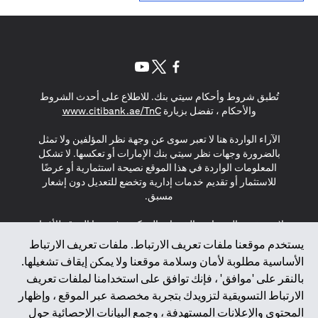
(opens in a new tab)
(opens in a new tab)
(opens in a new tab)
تُطبق شروط وأحكام سيتي بنك. للاطلاع على أحدث الشروط
(opens in a new tab)
والأحكام ، تفضل بزيارة
www.citibank.ae/TnC
الآراء الواردة هنا لا تعبر سوى عن وجهة نظر المؤلفين ولا تمثل
بالضرورة وجهات نظر سيتي بنك الإمارات أو تعكسها. لا تشكل
المعلومات الواردة في هذا الموقع نصيحة استثمارية أو عرضًا
للاستثمار أو تقديم خدمات إدارية وتخضع للتعديل دون إشعار
مسبق.
لا يتم تقديم المنتجات والخدمات المذكورة في هذا الموقع للأفراد
المقيمين في الاتحاد الأوروبي أو المنطقة الاقتصادية الأوروبية أو
يستخدم موقعنا ملفات تعريف الارتباط. ملفات تعريف الارتباط
سويسرا أو غيرنسي أو جيرسي أو موناكو أو سان مارينو أو
الأساسية مطلوبة لأمان وسلامة موقعنا ولا يمكن إيقاف تشغيلها.
الفاتيكان أو جزيرة مان أو المملكة المتحدة أو خصوصية البيانات
بالنقر على 'موافق' ، فإنك توافق على استخدامنا لملفات تعريف
(لائحة حماية البيانات العامة \ قانون حماية البيانات الشخصية
الارتباط التسويقية لتزويدك بتجربة مخصصة عبر الموقع ، وإظهار
العامة \ قانون خصوصية نيوزيلندا). المحتوى الموجود في هذه
الصفحة ليس ولا ينبغي تفسيره على أنه عرض أو دعوة أو دعوة
المحتوى والإعلانات المستهدفة ، وجمع البيانات الإحصائية حول