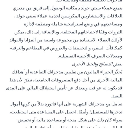
يتمتع عملاء سيتي جولد بإمكانية الوصول إلى فريق من مديري
العلاقات والاستشاريين المكرسين لخدمة عملاء سيتي جولد ،
ومساعدتهم في وضع
استراتيجية شاملة ومنظمة لإدارة
الثروات
وفقًا لاحتياجاتهم المختلفة. وبالإضافة إلى ذلك، يمكن
لأولئك العملاء الاستفادة من مجموعة واسعة من المزايا والفوائد
كمكافآت السفر، والتخفيضات والعروض في المطاعم والترفيه
ومعدلات الصرف الأجنبية التفضيلية.
بعض النصائح والحيل الأخرى
يُحذّر الخبراء الماليون من تقليص مدخراتك التقاعدية أو أهدافك
المالية الأخرى من أجل دفع المصروفات الجامعية، نظرًا لأن هذا
قد يكون له عواقب ويبعدك عن تأمين استقلالك المالي على المدى
البعيد.
تعامل مع مدخراتك الشهرية على أنها فاتورة بدلاً من كونها أموال
تدخرها للمستقبل؛ وأيضًا، احصل على المساعدة متى استطعت،
سواء كان ذلك على شكل منحة أو مساعدة مالية أو تخفيض
للطلاب، حيث أن هذه المزايا ستقلل من أعباءك المالية.