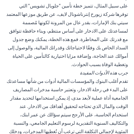
على سبيل المثال، تتميز خطة تأمين
"جلوبال تشويس
" التي
توفرها شركة زيورخ إنترناشونال لايف، عن طريق موزعها المعتمد
سيتي بنك الإمارات، بقدر عال من المرونة لكونها مُصممة
لمساعدتك على الادخار على أساس منتظم، وبناء حافظة تتوافق
مع قدرتك على المخاطرة. فمع هذه الخطة، يمكنك وضع جدول
السداد الخاص بك وفقًا لاحتياجاتك وقدراتك المالية، والوصول إلى
أموالك عند الحاجة، وإضافة مزايا اختيارية كالتأمين على الحياة
وتغطية الوفاة بسبب الحوادث.
جرب هذه الأدوات المفيدة
تقدم أغلب البنوك والمؤسسات المالية أدوات من شأنها مساعدتك
على البدء في رحلة الادخار، وتعتبر حاسبة مدخرات المصاريف
الجامعية أداة عملية لأبعد مدى، إذ يمكن استخدامها لتحديد مقدار
الوقت والمال الذي تحتاجه لتحقيق أهدافك من الادخار. عند
استخدام الحاسبة، على الأرجح سيتم سؤالك عن عمر ابنك،
والتكاليف السنوية التقديرية لرسوم التعليم الجامعي، والنسبة
المئوية لإجمالي التكلفة التي ترغب أن تُغطيها المدخرات، ودخلك