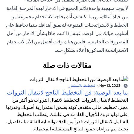
لا يوجد منهجية واحدة تلائم الجميع في الادخار لهذه المرحلة العامة
من حياة أبنائك، وربما تكتشف أنك بحاجة لاستخدام مجموعة من
الخطط والاستراتيجيات المتنوعة لتحقيق أهدافك بينما تحافظ على
أسلوب حياتك في الوقت عينه. إذا كنت جادًا بشأن الادخار من أجل
المصروفات الجامعية، فليس هناك وقت أفضل من الآن لاستخدام
الاستراتيجية المذكورة أعلاه بشكلٍ جيد.
مقالات ذات صلة
Nov 13, 2023
-
التخطيط للاستثمار
ما بعد الوصية: فن التخطيط الناجح لانتقال الثروات
التخطيط لانتقال الثروات التخطيط لانتقال الثروات هو أكثر من
مجرد تخطيط مالي متقدم، كونه يضمن استمرارية أصولك وقدرتها
على توليد ثروة للأجيال القادمة في عائلتك. يتطلب التخطيط
الشامل لانتقال الثروات قدراً من الدقة والعناية الفائقة بالتفاصيل،
بحيث تتم مراعاة جميع النتائج المستقبلية المحتملة.