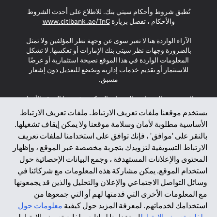
opens in a new tab
opens in a new tab
opens in a new tab
تُطبق شروط وأحكام سيتي بنك. للاطلاع على أحدث الشروط
s in a new tab
والأحكام ، تفضل بزيارة
www.citibank.ae/TnC
الآراء الواردة هنا لا تعبر سوى عن وجهة نظر المؤلفين ولا تمثل
بالضرورة وجهات نظر سيتي بنك الإمارات أو تعكسها. لا تشكل
المعلومات الواردة في هذا الموقع نصيحة استثمارية أو عرضًا
للاستثمار أو تقديم خدمات إدارية وتخضع للتعديل دون إشعار
مسبق.
لا يتم تقديم المنتجات والخدمات المذكورة في هذا الموقع للأفراد
المقيمين في الاتحاد الأوروبي أو المنطقة الاقتصادية الأوروبية أو
يستخدم موقعنا ملفات تعريف الارتباط. ملفات تعريف الارتباط
سويسرا أو غيرنسي أو جيرسي أو موناكو أو سان مارينو أو
الأساسية مطلوبة لأمان وسلامة موقعنا ولا يمكن إيقاف تشغيلها.
الفاتيكان أو جزيرة مان أو المملكة المتحدة أو خصوصية البيانات
بالنقر على 'موافق' ، فإنك توافق على استخدامنا لملفات تعريف
(لائحة حماية البيانات العامة \ قانون حماية البيانات الشخصية
الارتباط التسويقية لتزويدك بتجربة مخصصة عبر الموقع ، وإظهار
العامة \ قانون خصوصية نيوزيلندا). المحتوى الموجود في هذه
الصفحة ليس ولا ينبغي تفسيره على أنه عرض أو دعوة أو دعوة
المحتوى والإعلانات المستهدفة ، وجمع البيانات الإحصائية حول
لشراء أو بيع أي من المنتجات والخدمات المذكورة هنا لمثل هؤلاء
استخدام الموقع. يمكن مشاركة هذه المعلومات مع شركائنا في
الأفراد.
وسائل التواصل الاجتماعي والإعلان والتحليل والذين قد يجمعونها
مع المعلومات الأخرى التي قدمتها لهم أو التي جمعوها من
*GDPR – اللائحة العامة لحماية البيانات؛ * LGPD – Lei Geral de
استخدامك لخدماتهم. لمعرفة المزيد حول كيفية
معلومات حول
Proteção de Dados Pessoais ; *NZPA – قانون الخصوصية
النيوزيلندي