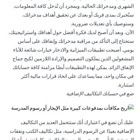
الشهري ومدخراتك الحالية. وبمجرد أن تُدخل كافة المعلومات،
ستُخبرك بمدى قربك أو بعدك عن تحقيق أهداف مدخراتك،
وستوصيك بأي تعديلات ضرورية.
الآن، وبعد أن أصبح لديك فكرة أفضل حول أهدافك واستراتيجيتك،
ستحتاج إلى التأكد من مراقبة مدخراتك وإنفاقك على أساس
يومي. أصبحت تطبيقات الميزانية والادخار خيارات شائعة للآباء
المشغولين الذين يملكون التصميم والإرادة اللازمين لكبح جماح
الإنفاق الزائد. يمكن لهذه التطبيقات أيضًا مزامنة كافة حساباتك
في مكان واحد، مما يساعدك على اتخاذ قرارات مالية أكثر
استنارة.
ضع في حسبانك التكاليف الإضافية
عليك أن تضع في اعتبارك أنك ستتحمل العديد من التكاليف
الإضافية بعيدًا عن الرسوم الدراسية، مثل تكاليف الكتب ونفقات
المعيشة والتأمين الصحي والرسوم الطلابية، وكلها تضيف أعباءً