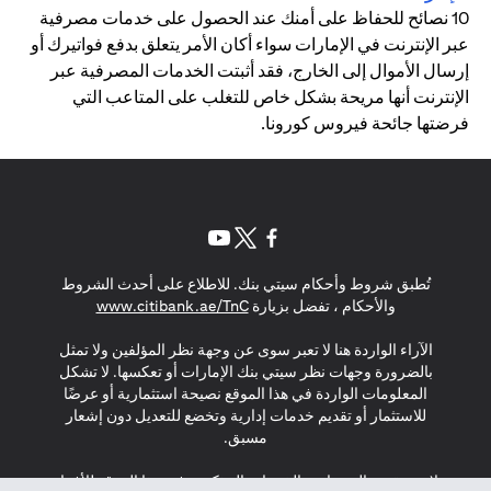
10 نصائح للحفاظ على أمنك عند الحصول على خدمات مصرفية
عبر الإنترنت في الإمارات سواء أكان الأمر يتعلق بدفع فواتيرك أو
إرسال الأموال إلى الخارج، فقد أثبتت الخدمات المصرفية عبر
الإنترنت أنها مريحة بشكل خاص للتغلب على المتاعب التي
فرضتها جائحة فيروس كورونا.
(opens in a new tab)
(opens in a new tab)
(opens in a new tab)
تُطبق شروط وأحكام سيتي بنك. للاطلاع على أحدث الشروط
(opens in a new tab)
والأحكام ، تفضل بزيارة
www.citibank.ae/TnC
الآراء الواردة هنا لا تعبر سوى عن وجهة نظر المؤلفين ولا تمثل
بالضرورة وجهات نظر سيتي بنك الإمارات أو تعكسها. لا تشكل
المعلومات الواردة في هذا الموقع نصيحة استثمارية أو عرضًا
للاستثمار أو تقديم خدمات إدارية وتخضع للتعديل دون إشعار
مسبق.
لا يتم تقديم المنتجات والخدمات المذكورة في هذا الموقع للأفراد