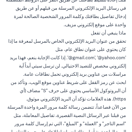
في رسائل البريد الإلكتروني المرسلة من قبلهم أو عن طريق
إدخال تفاصيل بطاقتك وكلمة المرور الشخصية الصالحة لمرة
واحدة على موقع إلكتروني مزيف.
ماذا ينبغي أن تفعل
تحقق من عنوان البريد الإلكتروني الخاص بالمرسل لمعرفة ما إذا
كان يحتوي على عنوان نطاق عام، مثل
‎'@gmail.com', ‎'@yahoo.com‎'‎.
إذا كانت الإجابة بنعم، فهذا بريد
إلكتروني مخصص للتصيد الاحتيالي. لن ترسل سيتي أبداً أية
مراسلات من عناوين بريد إلكتروني تحمل نطاقات عامة.
ابحث عن رمز القفل على شريط عناوين موقع الويب، وتأكد من
أن البروتوكول الأساسي يحتوي على حرف "S" مضاف (أي
https). هذه العلامات تؤكد أن البريد الإلكتروني موثوق.
من الآن فصاعداً، تتضمن رسالة كلمة مرور المرة واحدة المرسلة
من قبلنا عبر الرسائل النصية القصيرة، تفاصيل المعاملة، مثل
"اسم التاجر" و "العملة" و "المبلغ"، التي تم إرسال كلمة مرور
المرة الواحدة بشأنها، وذلك لضمان إطلاعك على جميع التفاصيل