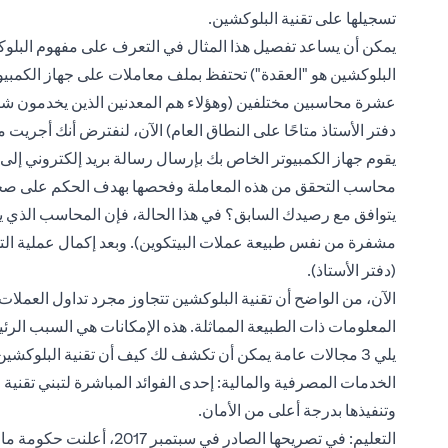
تسجيلها على تقنية البلوكشين.
يمكن أن يساعد تفصيل هذا المثال في التعرف على مفهوم البل
البلوكشين هو "العقدة") تحتفظ بملف معاملات على جهاز الكمبيوت
عشرة محاسبين مختلفين (وهؤلاء هم المعدنين الذين يخدمون شرك
يقوم جهاز الكمبيوتر الخاص بك بإرسال رسالة بريد إلكتروني إلى 
محاسب التحقق من هذه المعاملة وفحصها بهدف الحكم على صحة ه
يتوافق مع رصيدك السابق؟ في هذا الحالة، فإن المحاسب الذي يتحق
مشفرة من نفس طبيعة عملات البيتكوين). وبعد إكمال عملية الت
(دفتر الأستاذ).
الآن، من الواضح أن تقنية البلوكشين تتجاوز مجرد تداول العملا
المعلومات ذات الطبيعة المماثلة. هذه الإمكانات هي السبب الرئيس
يلي 3 مجالات عامة يمكن أن تكشف لك كيف أن تقنية البلوكشين يمكن أن تلعب دورًا مهمًا في تسهيل حياتك:
الخدمات المصرفية والمالية: إحدى الفوائد المباشرة لتبني تقن
وتنفيذها بدرجة أعلى من الأمان.
التعليم: في تصريحها الصاد