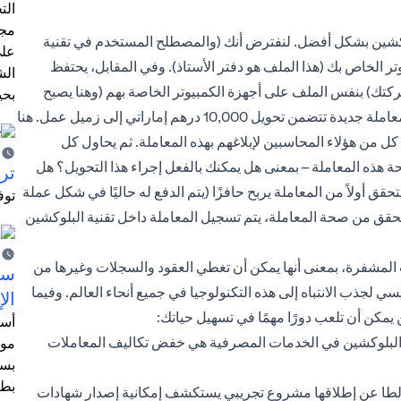
الت
مجر
وكشين بشكل أفضل. لنفترض أنك (والمصطلح المستخدم في تقنية
على
ر الخاص بك (هذا الملف هو دفتر الأستاذ). وفي المقابل، يحتفظ
الش
تك) بنفس الملف على أجهزة الكمبيوتر الخاصة بهم (وهنا يصبح
بحي
دفتر الأستاذ متاحًا على النطاق العام) الآن، لنفترض أنك أجريت معاملة جديدة تتضمن تحويل 10,000 درهم إماراتي إلى زميل عمل. هنا
كل من هؤلاء المحاسبين لإبلاغهم بهذه المعاملة. ثم يحاول كل
ذه المعاملة – بمعنى هل يمكنك بالفعل إجراء هذا التحويل؟ هل
ترش
ق أولاً من المعاملة يربح حافزًا (يتم الدفع له حاليًا في شكل عملة
توف
حقق من صحة المعاملة، يتم تسجيل المعاملة داخل تقنية البلوكشين
ت المشفرة، بمعنى أنها يمكن أن تغطي العقود والسجلات وغيرها من
سيت
ي لجذب الانتباه إلى هذه التكنولوجيا في جميع أنحاء العالم. وفيما
الإ
أسل
ية البلوكشين في الخدمات المصرفية هي خفض تكاليف المعاملات
موظ
بسب
بطا
ر في سبتمبر 2017، أعلنت حكومة مالطا عن إطلاقها مشروع تجريبي يستكشف إمكانية إصدار شهادات