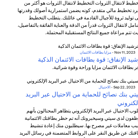
خطيط لانتقال الثروات التخطيط لانتقال الثروات هو أكثر من
د تخطيط مالي متقدم، كونه يضمن استمرارية أصولك وقدرتها
 توليد ثروة للأجيال القادمة في عائلتك. يتطلب التخطيط
امل لانتقال الثروات قدراً من الدقة والعناية الفائقة بالتفاصيل،
ث تتم مراعاة جميع النتائج المستقبلية المحتملة.
Nov 11, 2023
-
مزايا بطاقات الائتمان
يد الإنفاق: قوة بطاقات الائتمان الذكية
ر بطاقات الائتمان مزايا وراحة وقوة شرائية.
Sep 22, 2023
-
الاحتيال
ي بنك نصائح للحماية من الاحتيال عبر البريد
لكتروني
وب الاحتيال عبر البريد الإلكتروني يتظاهر المحتالون بأنهم
فون لدى سيتي وسيخبرونك أنه تم حظر بطاقتك الائتمانية
ب معاملات غير مصرح بها. سيطلبون منك إعادة تنشيط
قتك عن طريق النقر على الروابط المتضمنة في رسائل البريد