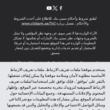
opens in a new tab
opens in a new tab
opens in a new tab
تُطبق شروط وأحكام سيتي بنك. للاطلاع على أحدث الشروط
s in a new tab
والأحكام ، تفضل بزيارة
www.citibank.ae/TnC
الآراء الواردة هنا لا تعبر سوى عن وجهة نظر المؤلفين ولا تمثل
بالضرورة وجهات نظر سيتي بنك الإمارات أو تعكسها. لا تشكل
المعلومات الواردة في هذا الموقع نصيحة استثمارية أو عرضًا
للاستثمار أو تقديم خدمات إدارية وتخضع للتعديل دون إشعار
مسبق.
لا يتم تقديم المنتجات والخدمات المذكورة في هذا الموقع للأفراد
المقيمين في الاتحاد الأوروبي أو المنطقة الاقتصادية الأوروبية أو
يستخدم موقعنا ملفات تعريف الارتباط. ملفات تعريف الارتباط
سويسرا أو غيرنسي أو جيرسي أو موناكو أو سان مارينو أو
الأساسية مطلوبة لأمان وسلامة موقعنا ولا يمكن إيقاف تشغيلها.
الفاتيكان أو جزيرة مان أو المملكة المتحدة أو خصوصية البيانات
بالنقر على 'موافق' ، فإنك توافق على استخدامنا لملفات تعريف
(لائحة حماية البيانات العامة \ قانون حماية البيانات الشخصية
الارتباط التسويقية لتزويدك بتجربة مخصصة عبر الموقع ، وإظهار
العامة \ قانون خصوصية نيوزيلندا). المحتوى الموجود في هذه
الصفحة ليس ولا ينبغي تفسيره على أنه عرض أو دعوة أو دعوة
المحتوى والإعلانات المستهدفة ، وجمع البيانات الإحصائية حول
لشراء أو بيع أي من المنتجات والخدمات المذكورة هنا لمثل هؤلاء
استخدام الموقع. يمكن مشاركة هذه المعلومات مع شركائنا في
الأفراد.
وسائل التواصل الاجتماعي والإعلان والتحليل والذين قد يجمعونها