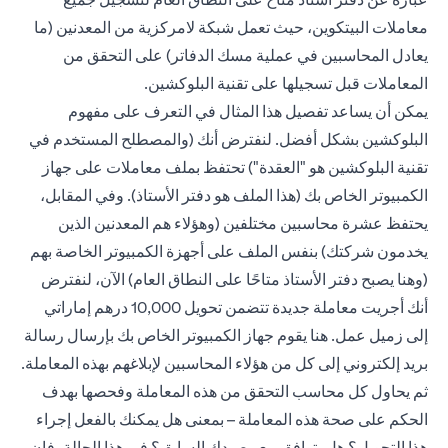
معاملات البيتكوين، حيث تعمل شبكة لامركزية من المعدنين (ما
يعادل المحاسبين في عملية مسك الدفاتر) على التحقق من
المعاملات قبل تسجيلها على تقنية البلوكشين.
يمكن أن يساعد تفصيل هذا المثال في التعرف على مفهوم
البلوكشين بشكل أفضل. لنفترض أنك (والمصطلح المستخدم في
تقنية البلوكشين هو "العقدة") تحتفظ بملف معاملات على جهاز
الكمبيوتر الخاص بك (هذا الملف هو دفتر الأستاذ). وفي المقابل،
يحتفظ عشرة محاسبين مختلفين (وهؤلاء هم المعدنين الذين
يخدمون شركتك) بنفس الملف على أجهزة الكمبيوتر الخاصة بهم
(وهنا يصبح دفتر الأستاذ متاحًا على النطاق العام) الآن، لنفترض
أنك أجريت معاملة جديدة تتضمن تحويل 10,000 درهم إماراتي
إلى زميل عمل. هنا يقوم جهاز الكمبيوتر الخاص بك بإرسال رسالة
بريد إلكتروني إلى كل من هؤلاء المحاسبين لإبلاغهم بهذه المعاملة.
ثم يحاول كل محاسب التحقق من هذه المعاملة وفحصها بهدف
الحكم على صحة هذه المعاملة – بمعنى هل يمكنك بالفعل إجراء
هذا التحويل؟ هل يتوافق مع رصيدك السابق؟ في هذا الحالة، فإن