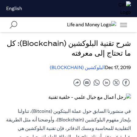
English
شرح تقنية البلوكشين (Blockchain): كل
ما تحتاج إلى معرفته
Dec 17, 2019
البلوكشين (BLOCKCHAIN)
في منشورنا السابق حول عملة البيتكوين (Bitcoins)، تناولنا
بإيجاز مفهوم البلوكشين (Blockchain)، وأوضحنا أنه مثل الطريقة
التقليدية للمحاسبة ومسك الدفاتر، فإن تقنية البلوكشين هي
عبارة عن دفتر أستاذ متاح على النطاق العام لتسجيل جميع