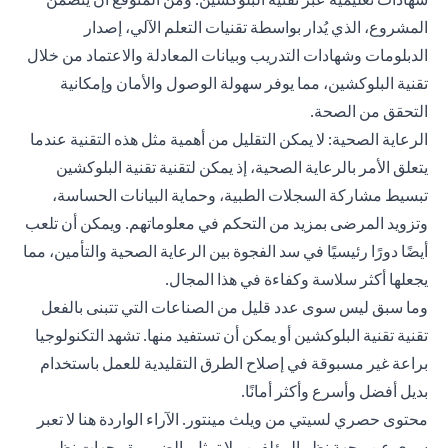
المشروع، الذي يُدار بواسطة تقنيات التعلم الآلي، إصدار
الدبلومات وشهادات التدريب وبيانات المعادلة والاعتماد من خلال
تقنية البلوكشين، مما يوفر سهولة الوصول والأمان وإمكانية
التحقق من الصحة.
الرعاية الصحية: لا يمكن التقليل من أهمية مثل هذه التقنية عندما
يتعلق الأمر بالرعاية الصحية، إذ يمكن لتقنية تقنية البلوكشين
تبسيط مشاركة السجلات الطبية، وحماية البيانات الحساسة،
وتزويد المرضى بمزيد من التحكم في معلوماتهم. ويمكن أن تلعب
أيضًا دورًا رئيسيًا في سد الفجوة بين الرعاية الصحية والتأمين، مما
يجعلها أكثر سلاسة وكفاءة في هذا المجال.
وما سبق ليس سوى عدد قليل من الصناعات التي تتبنى بالفعل
تقنية تقنية البلوكشين أو يمكن أن تستفيد منها. تشهد التكنولوجيا
براعة غير مسبوقة في إصلاح الطرق التقليدية للعمل باستخدام
بديل أفضل وأسرع وأكثر أمانًا.
محتوى حصري لسيتي من ويلث مينتور. الآراء الواردة هنا لا تعبر
سوى عن وجهة نظر المؤلفين ولا تمثل بالضرورة وجهات نظر