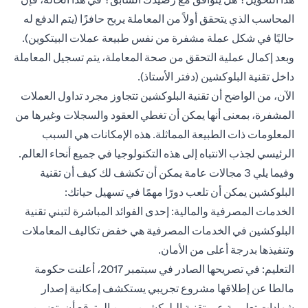
المحاسب الذي يتحقق أولاً من المعاملة يربح حافزًا (يتم الدفع له
حاليًا في شكل عملة مشفرة من نفس طبيعة عملات البيتكوين).
وبعد إكمال عملية التحقق من صحة المعاملة، يتم تسجيل المعاملة
داخل تقنية البلوكشين (دفتر الأستاذ).
الآن، من الواضح أن تقنية البلوكشين تتجاوز مجرد تداول العملات
المشفرة، بمعنى أنها يمكن أن تغطي العقود والسجلات وغيرها من
المعلومات ذات الطبيعة المماثلة. هذه الإمكانات هي السبب
الرئيسي لجذب الانتباه إلى هذه التكنولوجيا في جميع أنحاء العالم.
وفيما يلي 3 مجالات عامة يمكن أن تكشف لك كيف أن تقنية
البلوكشين يمكن أن تلعب دورًا مهمًا في تسهيل حياتك:
الخدمات المصرفية والمالية: إحدى الفوائد المباشرة لتبني تقنية
البلوكشين في الخدمات المصرفية هي خفض تكاليف المعاملات
وتنفيذها بدرجة أعلى من الأمان.
التعليم: في تصريحها الصادر في سبتمبر 2017، أعلنت حكومة
مالطا عن إطلاقها مشروع تجريبي يستكشف إمكانية إصدار
شهادات تعليمية عبر تقنية البلوكشين. ومن المتوقع أن يتضمن