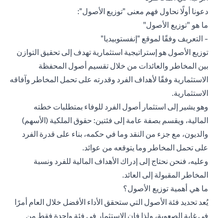
دعونا أولًا نحاول فهم معنى "توزيع الأصول":
ما هو "توزيع الأصول"
- التعريف وفقًا لموقع "إنفستوبيديا"
توزيع الأصول
هو إستراتيجية استثمارية تهدف إلى تحقيق التوازن
بين المخاطر والعائدات من خلال تقسيم أصول المحفظة
الاستثمارية وفقًا لأهداف الفرد وقدرته على تحمل المخاطر وآفاقه
الاستثمارية.
وهو يشير إلى استثمار أصول الفرد للوفاء بمتطلبات خطته
المالية، ويقسم بصفة عامة إلى فئتين: حقوق الملكية (الأسهم)
والديون، مع جزء من النقد وما في حكمه، بناء على قدرة الفرد
على تحمل المخاطر وما يتوقعه من عوائد.
وعليه، فنحن نحتاج إلى إدراك الأهداف المالية للفرد ونسبة
المخاطر المقبولة إلى العائد.
ما هي أهمية توزيع الأصول؟
يُعد تحديد فئة الأصول التي ستحقق الأداء الأفضل خلال العام أمرًا
في غاية الصعوبة، ولذا فإن الاستثمار في فئة واحدة فقط من