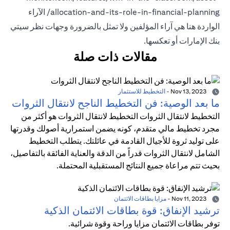
allocation-and-its-role-in-financial-planning/ الآراء
الواردة هنا هي آراء المؤلفين ولا تمثل بالضرورة وجهات نظر سيتي
بنك الإمارات أو تعكسها.
مقالات ذات صلة
Nov 13, 2023
-
التخطيط للاستثمار
ما بعد الوصية: فن التخطيط الناجح لانتقال الثروات
التخطيط لانتقال الثروات التخطيط لانتقال الثروات هو أكثر من
مجرد تخطيط مالي متقدم، كونه يضمن استمرارية أصولك وقدرتها
على توليد ثروة للأجيال القادمة في عائلتك. يتطلب التخطيط
الشامل لانتقال الثروات قدراً من الدقة والعناية الفائقة بالتفاصيل،
بحيث تتم مراعاة جميع النتائج المستقبلية المحتملة.
Nov 11, 2023
-
مزايا بطاقات الائتمان
ترشيد الإنفاق: قوة بطاقات الائتمان الذكية
توفر بطاقات الائتمان مزايا وراحة وقوة شرائية.