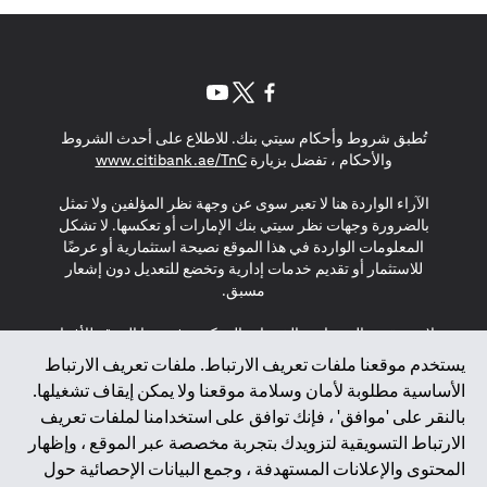
(opens in a new tab)
(opens in a new tab)
(opens in a new tab)
تُطبق شروط وأحكام سيتي بنك. للاطلاع على أحدث الشروط
(opens in a new tab)
والأحكام ، تفضل بزيارة
www.citibank.ae/TnC
الآراء الواردة هنا لا تعبر سوى عن وجهة نظر المؤلفين ولا تمثل
بالضرورة وجهات نظر سيتي بنك الإمارات أو تعكسها. لا تشكل
المعلومات الواردة في هذا الموقع نصيحة استثمارية أو عرضًا
للاستثمار أو تقديم خدمات إدارية وتخضع للتعديل دون إشعار
مسبق.
لا يتم تقديم المنتجات والخدمات المذكورة في هذا الموقع للأفراد
المقيمين في الاتحاد الأوروبي أو المنطقة الاقتصادية الأوروبية أو
يستخدم موقعنا ملفات تعريف الارتباط. ملفات تعريف الارتباط
سويسرا أو غيرنسي أو جيرسي أو موناكو أو سان مارينو أو
الأساسية مطلوبة لأمان وسلامة موقعنا ولا يمكن إيقاف تشغيلها.
الفاتيكان أو جزيرة مان أو المملكة المتحدة أو خصوصية البيانات
بالنقر على 'موافق' ، فإنك توافق على استخدامنا لملفات تعريف
(لائحة حماية البيانات العامة \ قانون حماية البيانات الشخصية
الارتباط التسويقية لتزويدك بتجربة مخصصة عبر الموقع ، وإظهار
العامة \ قانون خصوصية نيوزيلندا). المحتوى الموجود في هذه
الصفحة ليس ولا ينبغي تفسيره على أنه عرض أو دعوة أو دعوة
المحتوى والإعلانات المستهدفة ، وجمع البيانات الإحصائية حول
لشراء أو بيع أي من المنتجات والخدمات المذكورة هنا لمثل هؤلاء