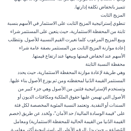
تتميز بانخفاض تكلفة إدارتها.
المزيج الثابت
تنطوي إستراتيجية المزيج الثابت على الاستثمار في الأسهم بنسبة
ثابتة من المحفظة الاستثمارية، حيث يتعين على المستثمر شراء
وبيع المزيج المرغوب كلما تغيرت القيم النسبية للأصول. وتتطلب
إعادة موازنة المزيج الثابت من المستثمر بصفة عامة شراء
الأسهم عند انخفاض قيمتها وبيعها عند ارتفاع قيمتها.
محفظة النسبة الثابتة
وهي طريقة لإعادة موازنة المحفظة الاستثمارية، حيث يحدد
المستثمر القيمة الدُنيا لمحفظته ومن ثم يوزع الأصول بناء عليها.
وتستخدم الإستراتيجية فئتين من الأصول وهي جزء كبير من
الأصول التي تهيمن عليها حقوق الملكية ومكافئات الديون أو
السندات أو النقدية. وتعتمد النسبة المئوية المخصصة لكل فئة
على "قيمة الوسادة المالية/ حد الأمان"، وتُحَدد عن طريق (خصم
القيمة الدُنيا من القيمة الحالية للمحفظة الاستثمارية) ومعامل
المُضاعِف، حيث يدل الرقم الأعلى إلى إستراتيجية أكثر مغامرة.