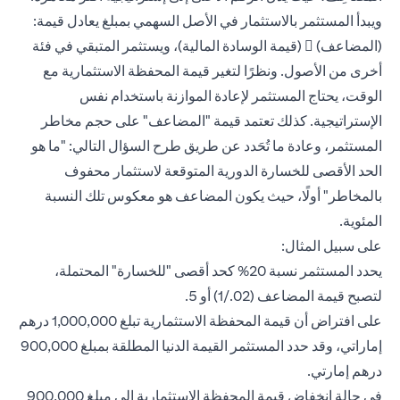
ويبدأ المستثمر بالاستثمار في الأصل السهمي بمبلغ يعادل قيمة:
(المضاعف)  (قيمة الوسادة المالية)، ويستثمر المتبقي في فئة
أخرى من الأصول. ونظرًا لتغير قيمة المحفظة الاستثمارية مع
الوقت، يحتاج المستثمر لإعادة الموازنة باستخدام نفس
الإستراتيجية. كذلك تعتمد قيمة "المضاعف" على حجم مخاطر
المستثمر، وعادة ما تُحَدد عن طريق طرح السؤال التالي: "ما هو
الحد الأقصى للخسارة الدورية المتوقعة لاستثمار محفوف
بالمخاطر" أولًا، حيث يكون المضاعف هو معكوس تلك النسبة
المئوية.
على سبيل المثال:
يحدد المستثمر نسبة 20% كحد أقصى "للخسارة" المحتملة،
لتصبح قيمة المضاعف (02./1) أو 5.
على افتراض أن قيمة المحفظة الاستثمارية تبلغ 1,000,000 درهم
إماراتي، وقد حدد المستثمر القيمة الدنيا المطلقة بمبلغ 900,000
درهم إمارتي.
في حالة انخفاض قيمة المحفظة الاستثمارية إلى مبلغ 900,000