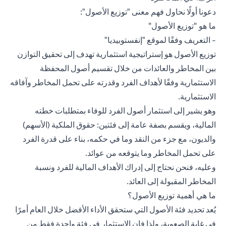
دعونا أولًا نحاول فهم معنى "توزيع الأصول":
ما هو "توزيع الأصول"
- التعريف وفقًا لموقع "إنفستوبيديا"
توزيع الأصول
هو إستراتيجية استثمارية تهدف إلى تحقيق التوازن
بين المخاطر والعائدات من خلال تقسيم أصول المحفظة
الاستثمارية وفقًا لأهداف الفرد وقدرته على تحمل المخاطر وآفاقه
الاستثمارية.
وهو يشير إلى استثمار أصول الفرد للوفاء بمتطلبات خطته
المالية، ويقسم بصفة عامة إلى فئتين: حقوق الملكية (الأسهم)
والديون، مع جزء من النقد وما في حكمه، بناء على قدرة الفرد
على تحمل المخاطر وما يتوقعه من عوائد.
وعليه، فنحن نحتاج إلى إدراك الأهداف المالية للفرد ونسبة
المخاطر المقبولة إلى العائد.
ما هي أهمية توزيع الأصول؟
يُعد تحديد فئة الأصول التي ستحقق الأداء الأفضل خلال العام أمرًا
في غاية الصعوبة، ولذا فإن الاستثمار في فئة واحدة فقط من