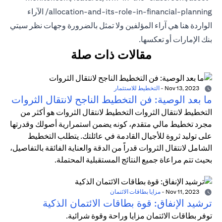
allocation-and-its-role-in-financial-planning/ الآراء
الواردة هنا هي آراء المؤلفين ولا تمثل بالضرورة وجهات نظر سيتي
بنك الإمارات أو تعكسها.
مقالات ذات صلة
Nov 13, 2023
-
التخطيط للاستثمار
ما بعد الوصية: فن التخطيط الناجح لانتقال الثروات
التخطيط لانتقال الثروات التخطيط لانتقال الثروات هو أكثر من
مجرد تخطيط مالي متقدم، كونه يضمن استمرارية أصولك وقدرتها
على توليد ثروة للأجيال القادمة في عائلتك. يتطلب التخطيط
الشامل لانتقال الثروات قدراً من الدقة والعناية الفائقة بالتفاصيل،
بحيث تتم مراعاة جميع النتائج المستقبلية المحتملة.
Nov 11, 2023
-
مزايا بطاقات الائتمان
ترشيد الإنفاق: قوة بطاقات الائتمان الذكية
توفر بطاقات الائتمان مزايا وراحة وقوة شرائية.