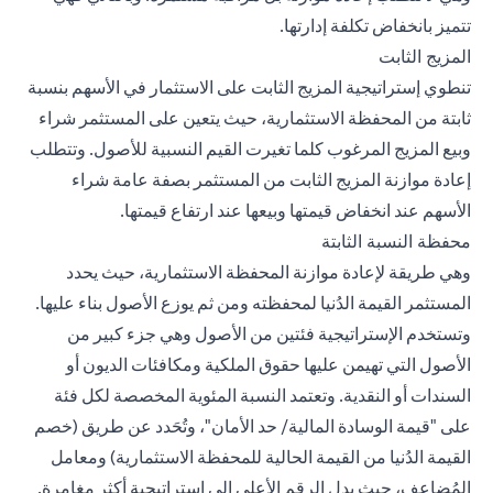
تتميز بانخفاض تكلفة إدارتها.
المزيج الثابت
تنطوي إستراتيجية المزيج الثابت على الاستثمار في الأسهم بنسبة
ثابتة من المحفظة الاستثمارية، حيث يتعين على المستثمر شراء
وبيع المزيج المرغوب كلما تغيرت القيم النسبية للأصول. وتتطلب
إعادة موازنة المزيج الثابت من المستثمر بصفة عامة شراء
الأسهم عند انخفاض قيمتها وبيعها عند ارتفاع قيمتها.
محفظة النسبة الثابتة
وهي طريقة لإعادة موازنة المحفظة الاستثمارية، حيث يحدد
المستثمر القيمة الدُنيا لمحفظته ومن ثم يوزع الأصول بناء عليها.
وتستخدم الإستراتيجية فئتين من الأصول وهي جزء كبير من
الأصول التي تهيمن عليها حقوق الملكية ومكافئات الديون أو
السندات أو النقدية. وتعتمد النسبة المئوية المخصصة لكل فئة
على "قيمة الوسادة المالية/ حد الأمان"، وتُحَدد عن طريق (خصم
القيمة الدُنيا من القيمة الحالية للمحفظة الاستثمارية) ومعامل
المُضاعِف، حيث يدل الرقم الأعلى إلى إستراتيجية أكثر مغامرة.