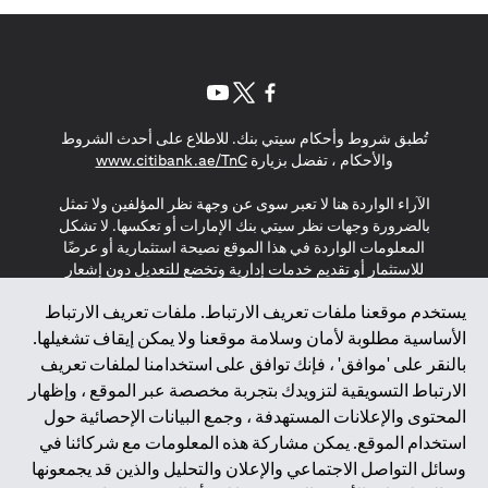
opens in a new tab
opens in a new tab
opens in a new tab
تُطبق شروط وأحكام سيتي بنك. للاطلاع على أحدث الشروط
s in a new tab
والأحكام ، تفضل بزيارة
www.citibank.ae/TnC
الآراء الواردة هنا لا تعبر سوى عن وجهة نظر المؤلفين ولا تمثل
بالضرورة وجهات نظر سيتي بنك الإمارات أو تعكسها. لا تشكل
المعلومات الواردة في هذا الموقع نصيحة استثمارية أو عرضًا
للاستثمار أو تقديم خدمات إدارية وتخضع للتعديل دون إشعار
مسبق.
يستخدم موقعنا ملفات تعريف الارتباط. ملفات تعريف الارتباط
لا يتم تقديم المنتجات والخدمات المذكورة في هذا الموقع للأفراد
الأساسية مطلوبة لأمان وسلامة موقعنا ولا يمكن إيقاف تشغيلها.
المقيمين في الاتحاد الأوروبي أو المنطقة الاقتصادية الأوروبية أو
بالنقر على 'موافق' ، فإنك توافق على استخدامنا لملفات تعريف
سويسرا أو غيرنسي أو جيرسي أو موناكو أو سان مارينو أو
الارتباط التسويقية لتزويدك بتجربة مخصصة عبر الموقع ، وإظهار
الفاتيكان أو جزيرة مان أو المملكة المتحدة أو خصوصية البيانات
المحتوى والإعلانات المستهدفة ، وجمع البيانات الإحصائية حول
(لائحة حماية البيانات العامة \ قانون حماية البيانات الشخصية
استخدام الموقع. يمكن مشاركة هذه المعلومات مع شركائنا في
العامة \ قانون خصوصية نيوزيلندا). المحتوى الموجود في هذه
الصفحة ليس ولا ينبغي تفسيره على أنه عرض أو دعوة أو دعوة
وسائل التواصل الاجتماعي والإعلان والتحليل والذين قد يجمعونها
لشراء أو بيع أي من المنتجات والخدمات المذكورة هنا لمثل هؤلاء