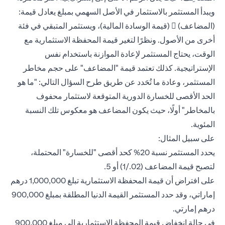
ويبدأ المستثمر بالاستثمار في الأصل السهمي بمبلغ يعادل قيمة:
(المضاعف)  (قيمة الوسادة المالية)، ويستثمر المتبقي في فئة
أخرى من الأصول. ونظرًا لتغير قيمة المحفظة الاستثمارية مع
الوقت، يحتاج المستثمر لإعادة الموازنة باستخدام نفس
الإستراتيجية. كذلك تعتمد قيمة "المضاعف" على حجم مخاطر
المستثمر، وعادة ما تُحَدد عن طريق طرح السؤال التالي: "ما هو
الحد الأقصى للخسارة الدورية المتوقعة لاستثمار محفوف
بالمخاطر" أولًا، حيث يكون المضاعف هو معكوس تلك النسبة
المئوية.
على سبيل المثال:
يحدد المستثمر نسبة 20% كحد أقصى "للخسارة" المحتملة،
لتصبح قيمة المضاعف (02./1) أو 5.
على افتراض أن قيمة المحفظة الاستثمارية تبلغ 1,000,000 درهم
إماراتي، وقد حدد المستثمر القيمة الدنيا المطلقة بمبلغ 900,000
درهم إمارتي.
في حالة انخفاض قيمة المحفظة الاستثمارية إلى مبلغ 900,000