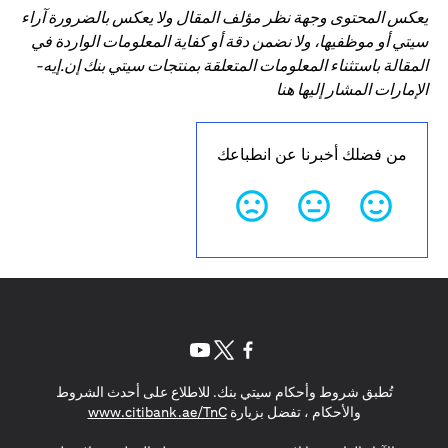
يعكس المحتوى وجهة نظر مؤلف المقال ولا يعكس بالضرورة آراء
سيتي أو موظفيها، ولا نضمن دقة أو كفاية المعلومات الواردة في
المقالة باستثناء المعلومات المتعلقة بمنتجات سيتي بنك إن.إيه-
الإمارات المشار إليها هنا
من فضلك أخبرنا عن انطباعك
opens in a new tab
opens in a new tab
opens in a new tab
تُطبق شروط وأحكام سيتي بنك. للاطلاع على أحدث الشروط
s in a new tab
والأحكام ، تفضل بزيارة
www.citibank.ae/TnC