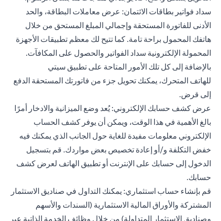
سداد فواتير بطاقات الائتمان: عرض معاملات البطاقة، والحد
الأدنى للفاتورة المستحقة وإجمالي المبلغ المستحق من خلال
هاتفك المحمول براحة تامة. كما تتيح لك معظم تطبيقات الأجهزة
المحمولة الإلكترونية سداد الفواتير والحصول على المكافآت.
بالإضافة إلى كل تلك الأمور المتاحة على
تطبيق سيتي
للهاتف
المتحرك، يمكنك تحويل جزء من فاتورتك المستحقة الدفع
إلى قرض.
عرض كشف حسابك الإلكتروني: يُعد وضع الميزانية والادخار أمرًا
بالغ الأهمية في هذا الوقت، ويمكن أن يوفر كشف الحساب
الإلكتروني معلومات مفيدة للغاية حول الجانب الذي يمكنك فيه
خفض التكلفة و/أو إعادة تخصيص بعض مواردك. قم بتسجيل
الدخول إلى حسابك على الإنترنت أو تطبيق الهاتف لعرض كشف
حسابك.
قم بإنشاء حساب استثماري: يمكنك التداول في
صناديق الاستثمار
المشتركة
والأوراق المالية الاستثمارية (السندات والأسهم
وصناديق الاستثمار المتداولة) من خلال وظائف الخدمة الذاتية عبر