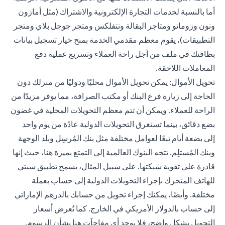
أما بالنسبة لخدمات التجارة الإلكترونية والاشتراك (مثل أمازون
ونون وزوماتو ومتاجر البقالة ونتفلكس ومتجر جوجل بلاي ومتجر
التطبيقات)، يقوم معظم مقدمي الخدمة بمنح خيار تسجيل بيانات
بطاقتك في ملف من أجل راحة العملاء وتسريع عملية دفع
المعاملات اللاحقة.
تحويل الأموال: يمكن
تحويل
الأموال محليًا ودوليًا من منزلك دون
الحاجة إلى زيارة فرع البنك أو مكتب الصرافة، مما يوفر مزيدًا من
الراحة للعملاء. ويمكن أن تتم معظم التحويلات المحلية في غضون
بضع دقائق، بينما تستغرق التحويلات الدولية عادًة من يوم واحد
إلى بضعة أيام تبعًا لعوامل مختلفة مثل بنك المُرسِل وبلد الوجهة
وبنك المُستلِم. تتجه البنوك العالمية إلى التمتع بميزة هنا، حيث إنها
قادرة على تقوية شبكتها. على سبيل المثال، يسمح تطبيق سيتي
للهاتف المتحرك بإجراء التحويلات الدولية إلى حساب بعملة
مختلفة. وأيضًا، يمكنك إجراء تحويل من حسابك بالدرهم الإماراتي
إلى حساب بالدولار الأمريكي في الخارج. كما تُعرض أسعار
التحويل بشكل واضح، فلا يوجد أي مفاجآت هنا بشأن الرسوم.