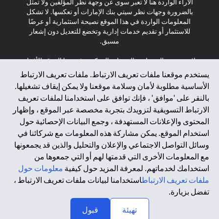
الآراء الواردة هنا لا تعبر سوى عن وجهة نظر المؤلفين ولا تمثل
بالضرورة وجهات نظر سيتي بنك الإمارات أو تعكسها. لا تشكل
المعلومات الواردة في هذا الموقع نصيحة استثمارية أو عرضًا
للاستثمار أو تقديم خدمات إدارية وتخضع للتعديل دون إشعار
مسبق.
لا يتم تقديم المنتجات والخدمات المذكورة في هذا الموقع للأفراد
المقيمين في الاتحاد الأوروبي أو المنطقة الاقتصادية الأوروبية أو
يستخدم موقعنا ملفات تعريف الارتباط. ملفات تعريف الارتباط
سويسرا أو غيرنسي أو جيرسي أو موناكو أو سان مارينو أو
الأساسية مطلوبة لأمان وسلامة موقعنا ولا يمكن إيقاف تشغيلها.
الفاتيكان أو جزيرة مان أو المملكة المتحدة أو خصوصية البيانات
بالنقر على 'موافق' ، فإنك توافق على استخدامنا لملفات تعريف
(لائحة حماية البيانات العامة \ قانون حماية البيانات الشخصية
الارتباط التسويقية لتزويدك بتجربة مخصصة عبر الموقع ، وإظهار
العامة \ قانون خصوصية نيوزيلندا). المحتوى الموجود في هذه
الصفحة ليس ولا ينبغي تفسيره على أنه عرض أو دعوة أو دعوة
المحتوى والإعلانات المستهدفة ، وجمع البيانات الإحصائية حول
لشراء أو بيع أي من المنتجات والخدمات المذكورة هنا لمثل هؤلاء
استخدام الموقع. يمكن مشاركة هذه المعلومات مع شركائنا في
الأفراد.
وسائل التواصل الاجتماعي والإعلان والتحليل والذين قد يجمعونها
مع المعلومات الأخرى التي قدمتها لهم أو التي جمعوها من
*GDPR – اللائحة العامة لحماية البيانات؛ * LGPD – Lei Geral de
استخدامك لخدماتهم. لمعرفة المزيد حول كيفية
معلومات حول
Proteção de Dados Pessoais ; *NZPA – قانون الخصوصية
النيوزيلندي
ملفات تعريف الارتباط
استخدامنا لبيانات ملفات تعريف الارتباط ،
تفضل بزيارة.
↑
2025 citibank.ae
تهيئة
قبول