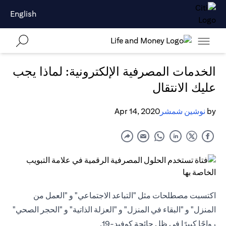
English
الخدمات المصرفية الإلكترونية: لماذا يجب
عليك الانتقال
by
نوشين شمشر
Apr 14, 2020
اكتسبت مصطلحات مثل "التباعد الاجتماعي" و "العمل من
المنزل" و "البقاء في المنزل" و "العزلة الذاتية" و "الحجر الصحي"
رواجًا كبيرًا في ظل جائحة كوفيد-19.