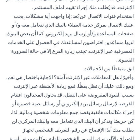
الإنترنت. قد يُطلب منك إجراء تقييم لملف المستثمر.
استخدام قنوات الاتصال عن بُعد: إذا واجهت أية مشكلات، يجب
عليك الاتصال بمركز خدمة العملاء بالبنك الذي تتعامل معه و/أو
صفحات المساعدة و/أو إرسال بريد إلكتروني. كما أن بعض البنوك
لديها مساعدين افتراضيين لمساعدتك في الحصول على الخدمات
المصرفية عبر الإنترنت. تجنب زيارة الفرع إلا في حالة الضرورة
القصوى.
ابق متيقظًا من الاحتيالات
وأخيرًا، هل المعاملات عبر الإنترنت آمنة؟ الإجابة باختصار هي نعم.
ومع ذلك، عليك أن تظل يقظًا. فمع زيادة الأنشطة عبر الإنترنت
بسبب القيود المفروضة على التنقل، قد يحاول المحتالون اغتنام
الفرصة لإرسال رسائل بريد إلكتروني أو رسائل نصية قصيرة أو
إجراء مكالمات هاتفية بقصد جمع معلومات شخصية ومالية. لذا،
كن حريصًا وتذكر أن البنك الذي تتعامل معه والبنك المركزي لن
يطلب منك أبدًا الإفصاح عن رقم التعريف الشخصي لجهاز
الصراف الآلي ورقم المرور الشخصي للهاتف وكلمة مرور المرة