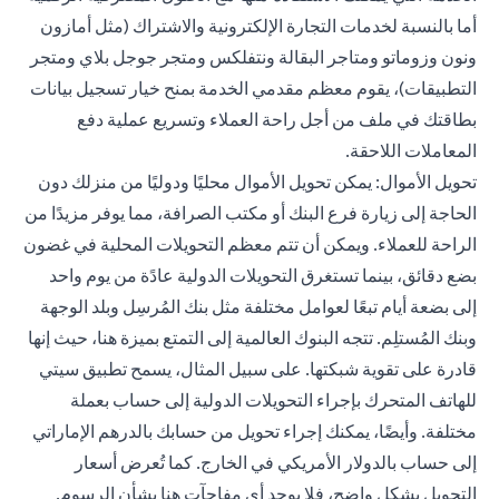
أما بالنسبة لخدمات التجارة الإلكترونية والاشتراك (مثل أمازون
ونون وزوماتو ومتاجر البقالة ونتفلكس ومتجر جوجل بلاي ومتجر
التطبيقات)، يقوم معظم مقدمي الخدمة بمنح خيار تسجيل بيانات
بطاقتك في ملف من أجل راحة العملاء وتسريع عملية دفع
المعاملات اللاحقة.
تحويل الأموال: يمكن
تحويل
الأموال محليًا ودوليًا من منزلك دون
الحاجة إلى زيارة فرع البنك أو مكتب الصرافة، مما يوفر مزيدًا من
الراحة للعملاء. ويمكن أن تتم معظم التحويلات المحلية في غضون
بضع دقائق، بينما تستغرق التحويلات الدولية عادًة من يوم واحد
إلى بضعة أيام تبعًا لعوامل مختلفة مثل بنك المُرسِل وبلد الوجهة
وبنك المُستلِم. تتجه البنوك العالمية إلى التمتع بميزة هنا، حيث إنها
قادرة على تقوية شبكتها. على سبيل المثال، يسمح تطبيق سيتي
للهاتف المتحرك بإجراء التحويلات الدولية إلى حساب بعملة
مختلفة. وأيضًا، يمكنك إجراء تحويل من حسابك بالدرهم الإماراتي
إلى حساب بالدولار الأمريكي في الخارج. كما تُعرض أسعار
التحويل بشكل واضح، فلا يوجد أي مفاجآت هنا بشأن الرسوم.