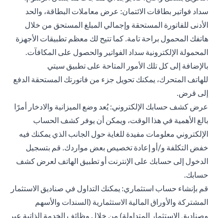
سداد فواتير بطاقات الائتمان: عرض معاملات البطاقة، والحد
الأدنى للفاتورة المستحقة وإجمالي المبلغ المستحق من خلال
هاتفك المحمول براحة تامة. كما تتيح لك معظم تطبيقات الأجهزة
المحمولة الإلكترونية سداد الفواتير والحصول على المكافآت.
بالإضافة إلى كل تلك الأمور المتاحة على
تطبيق سيتي
للهاتف
المتحرك، يمكنك تحويل جزء من فاتورتك المستحقة الدفع
إلى قرض.
عرض كشف حسابك الإلكتروني: يُعد وضع الميزانية والادخار أمرًا
بالغ الأهمية في هذا الوقت، ويمكن أن يوفر كشف الحساب
الإلكتروني معلومات مفيدة للغاية حول الجانب الذي يمكنك فيه
خفض التكلفة و/أو إعادة تخصيص بعض مواردك. قم بتسجيل
الدخول إلى حسابك على الإنترنت أو تطبيق الهاتف لعرض كشف
حسابك.
قم بإنشاء حساب استثماري: يمكنك التداول في
صناديق الاستثمار
المشتركة
والأوراق المالية الاستثمارية (السندات والأسهم
وصناديق الاستثمار المتداولة) من خلال وظائف الخدمة الذاتية عبر