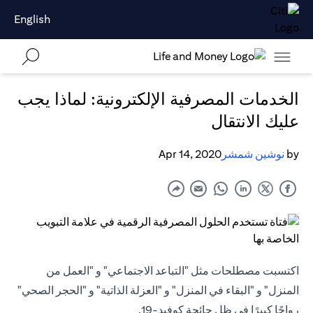
English
الخدمات المصرفية الإلكترونية: لماذا يجب
عليك الانتقال
by
نوشين شمشر
Apr 14, 2020
اكتسبت مصطلحات مثل "التباعد الاجتماعي" و "العمل من
المنزل" و "البقاء في المنزل" و "العزلة الذاتية" و "الحجر الصحي"
رواجًا كبيرًا في ظل جائحة كوفيد-19.