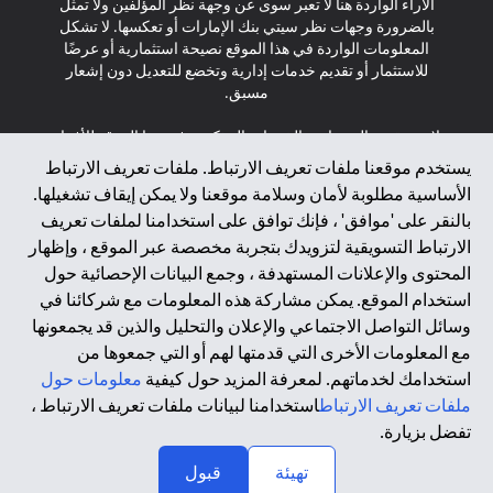
الآراء الواردة هنا لا تعبر سوى عن وجهة نظر المؤلفين ولا تمثل
بالضرورة وجهات نظر سيتي بنك الإمارات أو تعكسها. لا تشكل
المعلومات الواردة في هذا الموقع نصيحة استثمارية أو عرضًا
للاستثمار أو تقديم خدمات إدارية وتخضع للتعديل دون إشعار
مسبق.
لا يتم تقديم المنتجات والخدمات المذكورة في هذا الموقع للأفراد
المقيمين في الاتحاد الأوروبي أو المنطقة الاقتصادية الأوروبية أو
يستخدم موقعنا ملفات تعريف الارتباط. ملفات تعريف الارتباط
سويسرا أو غيرنسي أو جيرسي أو موناكو أو سان مارينو أو
الأساسية مطلوبة لأمان وسلامة موقعنا ولا يمكن إيقاف تشغيلها.
الفاتيكان أو جزيرة مان أو المملكة المتحدة أو خصوصية البيانات
بالنقر على 'موافق' ، فإنك توافق على استخدامنا لملفات تعريف
(لائحة حماية البيانات العامة \ قانون حماية البيانات الشخصية
الارتباط التسويقية لتزويدك بتجربة مخصصة عبر الموقع ، وإظهار
العامة \ قانون خصوصية نيوزيلندا). المحتوى الموجود في هذه
الصفحة ليس ولا ينبغي تفسيره على أنه عرض أو دعوة أو دعوة
المحتوى والإعلانات المستهدفة ، وجمع البيانات الإحصائية حول
لشراء أو بيع أي من المنتجات والخدمات المذكورة هنا لمثل هؤلاء
استخدام الموقع. يمكن مشاركة هذه المعلومات مع شركائنا في
الأفراد.
وسائل التواصل الاجتماعي والإعلان والتحليل والذين قد يجمعونها
مع المعلومات الأخرى التي قدمتها لهم أو التي جمعوها من
*GDPR – اللائحة العامة لحماية البيانات؛ * LGPD – Lei Geral de
استخدامك لخدماتهم. لمعرفة المزيد حول كيفية
معلومات حول
Proteção de Dados Pessoais ; *NZPA – قانون الخصوصية
النيوزيلندي
ملفات تعريف الارتباط
استخدامنا لبيانات ملفات تعريف الارتباط ،
تفضل بزيارة.
↑
2025 citibank.ae
تهيئة
قبول