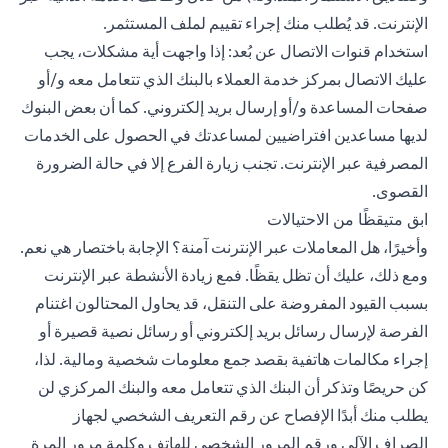
الإنترنت. قد يُطلب منك إجراء تقييم لملف المستثمر.
استخدام قنوات الاتصال عن بُعد: إذا واجهت أية مشكلات، يجب
عليك الاتصال بمركز خدمة العملاء بالبنك الذي تتعامل معه و/أو
صفحات المساعدة و/أو إرسال بريد إلكتروني. كما أن بعض البنوك
لديها مساعدين افتراضيين لمساعدتك في الحصول على الخدمات
المصرفية عبر الإنترنت. تجنب زيارة الفرع إلا في حالة الضرورة
القصوى.
ابق متيقظًا من الاحتيالات
وأخيرًا، هل المعاملات عبر الإنترنت آمنة؟ الإجابة باختصار هي نعم.
ومع ذلك، عليك أن تظل يقظًا. فمع زيادة الأنشطة عبر الإنترنت
بسبب القيود المفروضة على التنقل، قد يحاول المحتالون اغتنام
الفرصة لإرسال رسائل بريد إلكتروني أو رسائل نصية قصيرة أو
إجراء مكالمات هاتفية بقصد جمع معلومات شخصية ومالية. لذا،
كن حريصًا وتذكر أن البنك الذي تتعامل معه والبنك المركزي لن
يطلب منك أبدًا الإفصاح عن رقم التعريف الشخصي لجهاز
الصراف الآلي ورقم المرور الشخصي للهاتف وكلمة مرور المرة