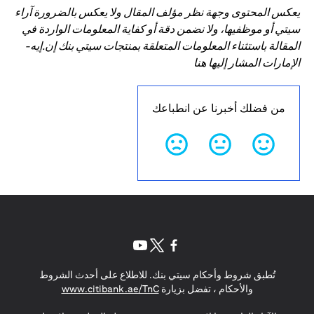
يعكس المحتوى وجهة نظر مؤلف المقال ولا يعكس بالضرورة آراء
سيتي أو موظفيها، ولا نضمن دقة أو كفاية المعلومات الواردة في
المقالة باستثناء المعلومات المتعلقة بمنتجات سيتي بنك إن.إيه-
الإمارات المشار إليها هنا
من فضلك أخبرنا عن انطباعك
opens in a new tab
opens in a new tab
opens in a new tab
تُطبق شروط وأحكام سيتي بنك. للاطلاع على أحدث الشروط
s in a new tab
والأحكام ، تفضل بزيارة
www.citibank.ae/TnC