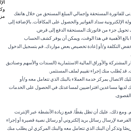
الإ
وكل
دنى للفاتورة المستحقة وإجمالي المبلغ المستحق من خلال هاتفك
مزي
ة الإلكترونية سداد الفواتير والحصول على المكافآت. بالإضافة إلى
 تحويل جزء من فاتورتك المستحقة الدفع إلى قرض.
ا بالغ الأهمية في هذا الوقت، ويمكن أن يوفر كشف الحساب
ه خفض التكلفة و/أو إعادة تخصيص بعض مواردك. قم بتسجيل الدخول
ر المشتركة
والأوراق المالية الاستثمارية (السندات والأسهم وصناديق
ت. قد يُطلب منك إجراء تقييم لملف المستثمر.
ك الاتصال بمركز خدمة العملاء بالبنك الذي تتعامل معه و/أو
نوك لديها مساعدين افتراضيين لمساعدتك في الحصول على الخدمات
 القصوى.
م. ومع ذلك، عليك أن تظل يقظًا. فمع زيادة الأنشطة عبر الإنترنت
الفرصة لإرسال رسائل بريد إلكتروني أو رسائل نصية قصيرة أو إجراء
صًا وتذكر أن البنك الذي تتعامل معه والبنك المركزي لن يطلب منك