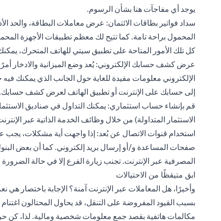
يوجد أي مفاجآت هنا بشأن الرسوم.
سداد فواتير بطاقات الائتمان: عرض معاملات البطاقة، والحد الأ
المحمول براحة تامة. كما تتيح لك معظم تطبيقات الأجهزة المحمول
كل تلك الأمور المتاحة على
تطبيق سيتي للهاتف
المتحرك، يمكنك
عرض كشف حسابك الإلكتروني: يُعد وضع الميزانية والادخار أمرً
الإلكتروني معلومات مفيدة للغاية حول الجانب الذي يمكنك في
إلى حسابك على الإنترنت أو تطبيق الهاتف لعرض كشف حسابك.
قم بإنشاء حساب استثماري: يمكنك التداول في
صناديق الاستثما
الاستثمار المتداولة) من خلال وظائف الخدمة الذاتية عبر الإنترن
استخدام قنوات الاتصال عن بُعد: إذا واجهت أية مشكلات، يجب علي
صفحات المساعدة و/أو إرسال بريد إلكتروني. كما أن بعض الب
المصرفية عبر الإنترنت. تجنب زيارة الفرع إلا في حالة الضرورة
ابق متيقظًا من الاحتيالات
وأخيرًا، هل المعاملات عبر الإنترنت آمنة؟ الإجابة باختصار هي نع
بسبب القيود المفروضة على التنقل، قد يحاول المحتالون اغتنام 
مكالمات هاتفية بقصد جمع معلومات شخصية ومالية. لذا، كن حري