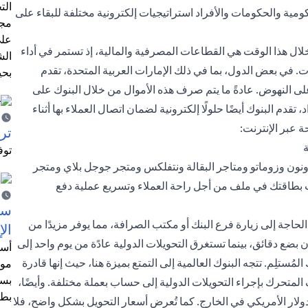
الت
ة والحكومات والأفراد استراتيجيات إلكترونية مختلفة للبقاء على
مجر
على
لال هذا الوقت هي القطاعات المصرفية والمالية، إذ تستمر في أداء
الش
 في بعض الدول، بما في ذلك الإمارات العربية المتحدة، تقدم
بحي
 النهوض. عادةً ما يتم صرف هذه الأموال من خلال البنوك على
 البنوك أيضًا حلولًا إلكترونية لضمان اتصال العملاء بها أثناء
 عبر الإنترنت:
ترش
ة
توف
ن ونون وزوماتو ومتاجر البقالة ونتفلكس ومتجر جوجل بلاي ومتجر
 بطاقتك في ملف من أجل راحة العملاء وتسريع عملية دفع
سيت
الحاجة إلى زيارة فرع البنك أو مكتب الصرافة، مما يوفر مزيدًا من
الإ
بضع دقائق، بينما تستغرق التحويلات الدولية عادًة من يوم واحد إلى
أسل
لمُستلِم. تتجه البنوك العالمية إلى التمتع بميزة هنا، حيث إنها قادرة
موظ
بسب
لمتحرك بإجراء التحويلات الدولية إلى حساب بعملة مختلفة. وأيضًا،
بطا
لار الأمريكي في الخارج. كما تُعرض أسعار التحويل بشكل واضح، فلا