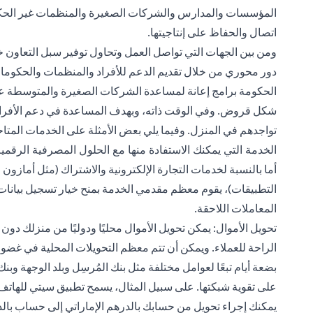
المؤسسات والمدارس والشركات الصغيرة والمنظمات غير الحكومي
اتصال والحفاظ على إنتاجيتها.
ومن بين الجهات التي تواصل العمل وتحاول توفير سبل التعاون خ
دور محوري من خلال تقديم الدعم للأفراد والمنظمات والحكومات.
الحكومة برامج إعانة لمساعدة الشركات الصغيرة والمتوسطة على
شكل قروض. وفي الوقت ذاته، وبهدف المساعدة في دعم الأفراد، تقدم
تواجدهم في المنزل. وفيما يلي بعض الأمثلة على الخدمات المتاحة
الخدمة التي يمكنك الاستفادة منها مع الحلول المصرفية الرقمي
أما بالنسبة لخدمات التجارة الإلكترونية والاشتراك (مثل أمازو
التطبيقات)، يقوم معظم مقدمي الخدمة بمنح خيار تسجيل بيانات
المعاملات اللاحقة.
تحويل الأموال: يمكن
تحويل
الأموال محليًا ودوليًا من منزلك دون 
الراحة للعملاء. ويمكن أن تتم معظم التحويلات المحلية في غضون 
بضعة أيام تبعًا لعوامل مختلفة مثل بنك المُرسِل وبلد الوجهة وبنك ا
على تقوية شبكتها. على سبيل المثال، يسمح تطبيق سيتي للهاتف ا
يمكنك إجراء تحويل من حسابك بالدرهم الإماراتي إلى حساب بالدو