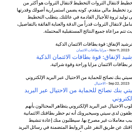
خطيط لانتقال الثروات التخطيط لانتقال الثروات هو أكثر من
د تخطيط مالي متقدم، كونه يضمن استمرارية أصولك وقدرتها
 توليد ثروة للأجيال القادمة في عائلتك. يتطلب التخطيط
امل لانتقال الثروات قدراً من الدقة والعناية الفائقة بالتفاصيل،
ث تتم مراعاة جميع النتائج المستقبلية المحتملة.
Nov 11, 2023
-
مزايا بطاقات الائتمان
يد الإنفاق: قوة بطاقات الائتمان الذكية
ر بطاقات الائتمان مزايا وراحة وقوة شرائية.
Sep 22, 2023
-
الاحتيال
ي بنك نصائح للحماية من الاحتيال عبر البريد
لكتروني
وب الاحتيال عبر البريد الإلكتروني يتظاهر المحتالون بأنهم
فون لدى سيتي وسيخبرونك أنه تم حظر بطاقتك الائتمانية
ب معاملات غير مصرح بها. سيطلبون منك إعادة تنشيط
قتك عن طريق النقر على الروابط المتضمنة في رسائل البريد