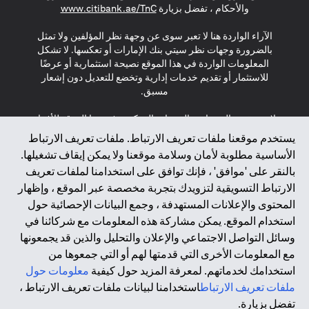
s in a new tab
والأحكام ، تفضل بزيارة
www.citibank.ae/TnC
الآراء الواردة هنا لا تعبر سوى عن وجهة نظر المؤلفين ولا تمثل
بالضرورة وجهات نظر سيتي بنك الإمارات أو تعكسها. لا تشكل
المعلومات الواردة في هذا الموقع نصيحة استثمارية أو عرضًا
للاستثمار أو تقديم خدمات إدارية وتخضع للتعديل دون إشعار
مسبق.
لا يتم تقديم المنتجات والخدمات المذكورة في هذا الموقع للأفراد
المقيمين في الاتحاد الأوروبي أو المنطقة الاقتصادية الأوروبية أو
يستخدم موقعنا ملفات تعريف الارتباط. ملفات تعريف الارتباط
سويسرا أو غيرنسي أو جيرسي أو موناكو أو سان مارينو أو
الأساسية مطلوبة لأمان وسلامة موقعنا ولا يمكن إيقاف تشغيلها.
الفاتيكان أو جزيرة مان أو المملكة المتحدة أو خصوصية البيانات
بالنقر على 'موافق' ، فإنك توافق على استخدامنا لملفات تعريف
(لائحة حماية البيانات العامة \ قانون حماية البيانات الشخصية
الارتباط التسويقية لتزويدك بتجربة مخصصة عبر الموقع ، وإظهار
العامة \ قانون خصوصية نيوزيلندا). المحتوى الموجود في هذه
الصفحة ليس ولا ينبغي تفسيره على أنه عرض أو دعوة أو دعوة
المحتوى والإعلانات المستهدفة ، وجمع البيانات الإحصائية حول
لشراء أو بيع أي من المنتجات والخدمات المذكورة هنا لمثل هؤلاء
استخدام الموقع. يمكن مشاركة هذه المعلومات مع شركائنا في
الأفراد.
وسائل التواصل الاجتماعي والإعلان والتحليل والذين قد يجمعونها
مع المعلومات الأخرى التي قدمتها لهم أو التي جمعوها من
*GDPR – اللائحة العامة لحماية البيانات؛ * LGPD – Lei Geral de
استخدامك لخدماتهم. لمعرفة المزيد حول كيفية
معلومات حول
Proteção de Dados Pessoais ; *NZPA – قانون الخصوصية
النيوزيلندي
ملفات تعريف الارتباط
استخدامنا لبيانات ملفات تعريف الارتباط ،
تفضل بزيارة.