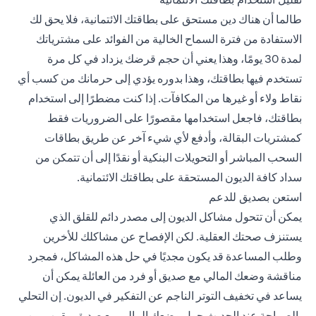
طالما أن هناك دين مستحق على بطاقتك الائتمانية، فلا يحق لك
الاستفادة من فترة السماح الخالية من الفوائد على مشترياتك
لمدة 30 يومًا، وهذا يعني أن حجم قرضك يزداد في كل مرة
تستخدم فيها بطاقتك، وهذا بدوره يؤدي إلى حرمانك من كسب أي
نقاط ولاء أو غيرها من المكافآت. إذا كنت مضطرًا إلى استخدام
بطاقتك، فاجعل استخدامها مقصورًا على الضروريات فقط
كمشتريات البقالة، وأدفع لأي شيء آخر عن طريق بطاقات
السحب المباشر أو التحويلات البنكية أو نقدًا إلى أن تتمكن من
سداد كافة الديون المستحقة على بطاقتك الائتمانية.
استعن بصديق للدعم
يمكن أن تتحول مشاكل الديون إلى مصدر دائم للقلق الذي
يستنزف صحتك العقلية. لكن الإفصاح عن مشاكلك للأخرين
وطلب المساعدة قد يكون مجديًا في حل هذه المشاكل، فمجرد
مناقشة وضعك المالي مع صديق أو فرد من العائلة يمكن أن
يساعد في تخفيف التوتر الناجم عن التفكير في الديون. إن التحلي
بالصراحة عند الحديث حول وضعك المالي مع صديق مقرب من