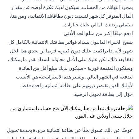
بمجرد انتهائك من الحساب، سيكون لديك فكرة أوضح عن مقدار
المال المتوفر كل شهر لتسديد ديون بطاقاتك الائتمانية، ومن هنا،
سيُملي وضعك المالي عليك خياراتك.
ادفع مبلغًا أكبر من مبلغ الحد الأدنى
ينصح الخبراء الماليون بسداد فواتير بطاقتك الائتمانية بالكامل كل
شهر، لأنه إذا تراكمت عليك ديون كبيرة، فربما لن يجدي هذا الحل
نفعًا بعد ذلك، لكن عليك على الأقل محاولة السداد بقدر ما يمكنك،
وستكون المنفعة فورية - سيكون لديك مبلغ أقل من الفائدة
لتدفعه في الشهر التالي، وتعتبر هذه الاستراتيجية هي الأنسب
لأولئك الذين تقتصر ديونهم على بطاقة ائتمانية واحدة فقط.
حوّل إلى بطاقة تحويل الرصيد
عوضًا عن ذلك، تسوق بحثًا عن بطاقة ائتمانية مزودة بخدمة تحويل
الرصيد المستحق على بطاقة الائتمان، فبعض البنوك في الإمارات