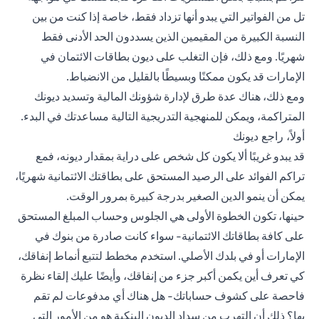
تل من الفواتير التي يبدو أنها تزداد فقط، خاصة إذا كنت من بين
النسبة الكبيرة من المقيمين الذين يسددون الحد الأدنى فقط
شهريًا. ومع ذلك، فإن التغلب على ديون بطاقات الائتمان في
الإمارات قد يكون ممكنًا وبسيطًا بالقليل من الانضباط.
ومع ذلك، هناك عدة طرق لإدارة شؤونك المالية وتسديد ديونك
المتراكمة، ويمكن للمنهجية التدريجية التالية مساعدتك في البدء.
أولاً، راجع ديونك
قد يبدو غريبًا ألا يكون كل شخص على دراية بمقدار ديونه، فمع
تراكم الفوائد على الرصيد المستحق على بطاقتك الائتمانية شهريًا،
يمكن أن ينمو الدين الصغير بدرجة كبيرة بمرور الوقت.
حينها، تكون الخطوة الأولى هي الجلوس وحساب المبلغ المستحق
على كافة بطاقاتك الائتمانية- سواء كانت صادرة من بنوك في
الإمارات أو في بلدك الأصلي. استخدم مخطط لتتبع أنماط إنفاقك،
كي تعرف أين يكمن أكبر جزء من إنفاقك، وأيضًا عليك إلقاء نظرة
فاحصة على كشوف حساباتك- هل هناك أي مدفوعات لم تقم
بها؟ ذلك أن التهرب من سداد الديون البنكية هو من الأمور التي