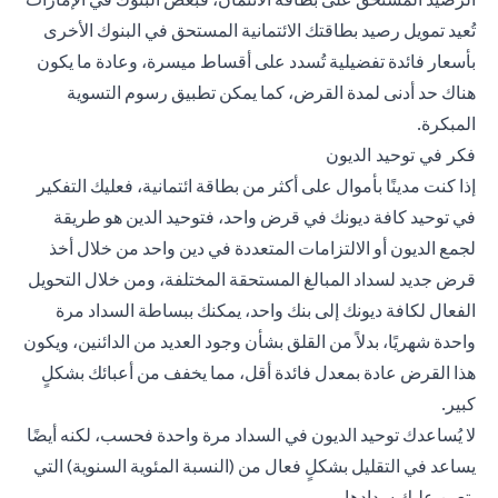
تُعيد تمويل رصيد بطاقتك الائتمانية المستحق في البنوك الأخرى
بأسعار فائدة تفضيلية تُسدد على أقساط ميسرة، وعادة ما يكون
هناك حد أدنى لمدة القرض، كما يمكن تطبيق رسوم التسوية
المبكرة.
فكر في توحيد الديون
إذا كنت مدينًا بأموال على أكثر من بطاقة ائتمانية، فعليك التفكير
في توحيد كافة ديونك في قرض واحد، فتوحيد الدين هو طريقة
لجمع الديون أو الالتزامات المتعددة في دين واحد من خلال أخذ
قرض جديد لسداد المبالغ المستحقة المختلفة، ومن خلال التحويل
الفعال لكافة ديونك إلى بنك واحد، يمكنك ببساطة السداد مرة
واحدة شهريًا، بدلاً من القلق بشأن وجود العديد من الدائنين، ويكون
هذا القرض عادة بمعدل فائدة أقل، مما يخفف من أعبائك بشكلٍ
كبير.
لا يُساعدك توحيد الديون في السداد مرة واحدة فحسب، لكنه أيضًا
يساعد في التقليل بشكلٍ فعال من (النسبة المئوية السنوية) التي
يتعين عليك سدادها.