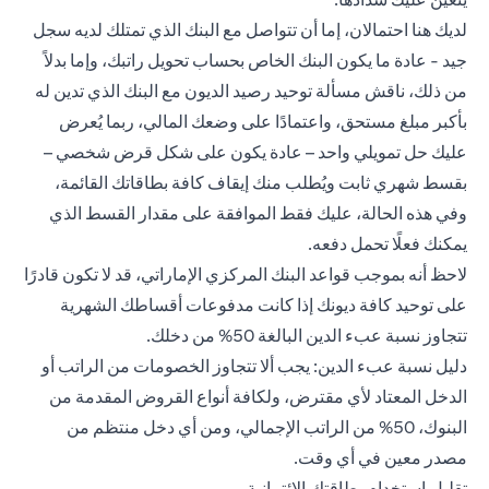
لديك هنا احتمالان، إما أن تتواصل مع البنك الذي تمتلك لديه سجل
جيد - عادة ما يكون البنك الخاص بحساب تحويل راتبك، وإما بدلاً
من ذلك، ناقش مسألة توحيد رصيد الديون مع البنك الذي تدين له
بأكبر مبلغ مستحق، واعتمادًا على وضعك المالي، ربما يُعرض
عليك حل تمويلي واحد – عادة يكون على شكل قرض شخصي –
بقسط شهري ثابت ويُطلب منك إيقاف كافة بطاقاتك القائمة،
وفي هذه الحالة، عليك فقط الموافقة على مقدار القسط الذي
يمكنك فعلًا تحمل دفعه.
لاحظ أنه بموجب قواعد البنك المركزي الإماراتي، قد لا تكون قادرًا
على توحيد كافة ديونك إذا كانت مدفوعات أقساطك الشهرية
تتجاوز نسبة عبء الدين البالغة 50% من دخلك.
دليل نسبة عبء الدين: يجب ألا تتجاوز الخصومات من الراتب أو
الدخل المعتاد لأي مقترض، ولكافة أنواع القروض المقدمة من
البنوك، 50% من الراتب الإجمالي، ومن أي دخل منتظم من
مصدر معين في أي وقت.
تقليل استخدام بطاقتك الائتمانية