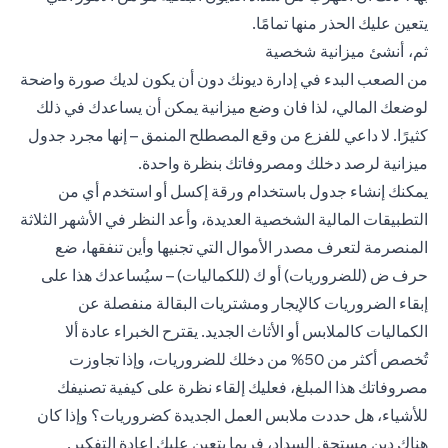
يتعين عليك الحذر منها تمامًا.
ثم، أنشئ ميزانية شخصية
من الصعب البدء في إدارة ديونك دون أن يكون لديك صورة واضحة
لوضعك المالي، لذا فان وضع ميزانية يمكن أن يساعدك في ذلك
كثيرًا. لا داعي للفزع من وقع المصطلح المنمق – إنها مجرد جدول
ميزانية لرصد دخلك ومصروفاتك بنظرة واحدة.
يمكنك إنشاء جدول باستخدام ورقة إكسل أو استخدم أي من
التطبيقات المالية الشخصية العديدة، وأعد النظر في الأشهر الثلاثة
المنصرمة لتعرف مصدر الأموال التي تجنيها وأين تنفقها، ضع
حرف ض (للضروريات) أو ك (للكماليات) – سيُساعدك هذا على
إبقاء الضروريات كالإيجار ومشتريات البقالة منفصلة عن
الكماليات كالملابس أو الأثاث الجديد. يقترح الخبراء عادة ألا
تُخصص أكثر من 50% من دخلك للضروريات، وإذا تجاوزت
مصروفاتك هذا المبلغ، فعليك إلقاء نظرة على كيفية تصنيفك
للأشياء، هل حددت ملابس العمل الجديدة كضروريات؟ وإذا كان
هناك دين مستحق السداد، فربما يتعين عليك إعادة التفكير.