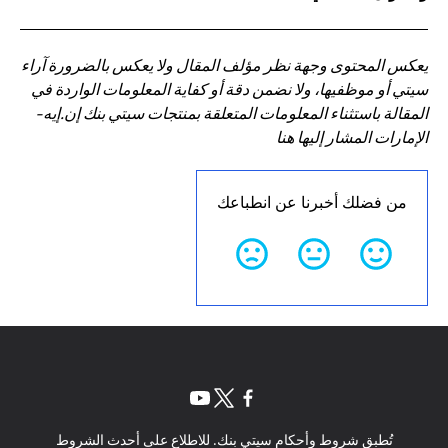
يعكس المحتوى وجهة نظر مؤلف المقال ولا يعكس بالضرورة آراء
سيتي أو موظفيها، ولا نضمن دقة أو كفاية المعلومات الواردة في
المقالة باستثناء المعلومات المتعلقة بمنتجات سيتي بنك إن.إيه-
الإمارات المشار إليها هنا
من فضلك أخبرنا عن انطباعك
opens in a new tab
opens in a new tab
opens in a new tab
تُطبق شروط وأحكام سيتي بنك. للاطلاع على أحدث الشروط