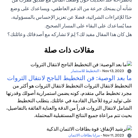
شأنه أن يمنحك جرعة من الدعم العاطفي، ويساعدك على وضع
حدًا للإغراءات الشرائية، فضلا عن تعزيز الإحساس بالمسؤولية،
مما يُساعدك على البقاء على المسار الصحيح.
هل كان هذا المقال مفيد لك؟ لِمَ لا تشاركه مع أصدقائك وعائلتك؟
مقالات ذات صلة
Nov 13, 2023
-
التخطيط للاستثمار
ما بعد الوصية: فن التخطيط الناجح لانتقال الثروات
التخطيط لانتقال الثروات التخطيط لانتقال الثروات هو أكثر من
مجرد تخطيط مالي متقدم، كونه يضمن استمرارية أصولك وقدرتها
على توليد ثروة للأجيال القادمة في عائلتك. يتطلب التخطيط
الشامل لانتقال الثروات قدراً من الدقة والعناية الفائقة بالتفاصيل،
بحيث تتم مراعاة جميع النتائج المستقبلية المحتملة.
Nov 11, 2023
-
مزايا بطاقات الائتمان