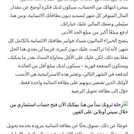
بمجرد انتهائك من الحساب، سيكون لديك فكرة أوضح عن مقدار
المال المتوفر كل شهر لتسديد ديون بطاقاتك الائتمانية، ومن هنا،
سيُملي وضعك المالي عليك خياراتك.
ادفع مبلغًا أكبر من مبلغ الحد الأدنى
ينصح الخبراء الماليون بسداد فواتير بطاقتك الائتمانية بالكامل كل
شهر، لأنه إذا تراكمت عليك ديون كبيرة، فربما لن يجدي هذا الحل
نفعًا بعد ذلك، لكن عليك على الأقل محاولة السداد بقدر ما يمكنك،
وستكون المنفعة فورية - سيكون لديك مبلغ أقل من الفائدة
لتدفعه في الشهر التالي، وتعتبر هذه الاستراتيجية هي الأنسب
لأولئك الذين تقتصر ديونهم على بطاقة ائتمانية واحدة فقط.
حوّل إلى بطاقة تحويل الرصيد
عوضًا عن ذلك، تسوق بحثًا عن بطاقة ائتمانية مزودة بخدمة تحويل
الرصيد المستحق على بطاقة الائتمان، فبعض البنوك في الإمارات