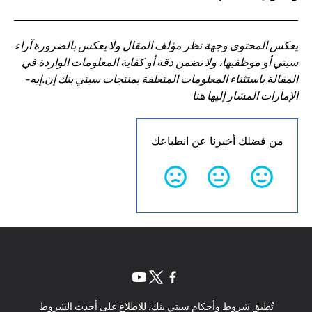
يعكس المحتوى وجهة نظر مؤلف المقال ولا يعكس بالضرورة آراء
سيتي أو موظفيها، ولا نضمن دقة أو كفاية المعلومات الواردة في
المقالة باستثناء المعلومات المتعلقة بمنتجات سيتي بنك إن.إيه-
الإمارات المشار إليها هنا
من فضلك أخبرنا عن انطباعك
(opens in a new tab)
(opens in a new tab)
(opens in a new tab)
تُطبق شروط وأحكام سيتي بنك. للاطلاع على أحدث الشروط