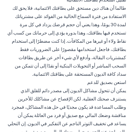
طالما أن هناك دين مستحق على بطاقتك الائتمانية، فلا يحق لك
الاستفادة من فترة السماح الخالية من الفوائد على مشترياتك
لمدة 30 يومًا، وهذا يعني أن حجم قرضك يزداد في كل مرة
تستخدم فيها بطاقتك، وهذا بدوره يؤدي إلى حرمانك من كسب أي
نقاط ولاء أو غيرها من المكافآت. إذا كنت مضطرًا إلى استخدام
بطاقتك، فاجعل استخدامها مقصورًا على الضروريات فقط
كمشتريات البقالة، وأدفع لأي شيء آخر عن طريق بطاقات
السحب المباشر أو التحويلات البنكية أو نقدًا إلى أن تتمكن من
سداد كافة الديون المستحقة على بطاقتك الائتمانية.
استعن بصديق للدعم
يمكن أن تتحول مشاكل الديون إلى مصدر دائم للقلق الذي
يستنزف صحتك العقلية. لكن الإفصاح عن مشاكلك للأخرين
وطلب المساعدة قد يكون مجديًا في حل هذه المشاكل، فمجرد
مناقشة وضعك المالي مع صديق أو فرد من العائلة يمكن أن
يساعد في تخفيف التوتر الناجم عن التفكير في الديون. إن التحلي
بالصراحة عند الحديث حول وضعك المالي مع صديق مقرب من