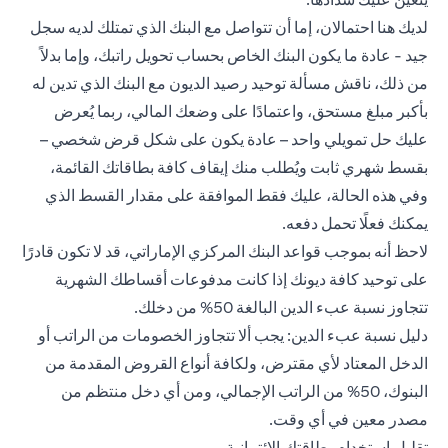
لديك هنا احتمالان، إما أن تتواصل مع البنك الذي تمتلك لديه سجل
جيد - عادة ما يكون البنك الخاص بحساب تحويل راتبك، وإما بدلاً
من ذلك، ناقش مسألة توحيد رصيد الديون مع البنك الذي تدين له
بأكبر مبلغ مستحق، واعتمادًا على وضعك المالي، ربما يُعرض
عليك حل تمويلي واحد – عادة يكون على شكل قرض شخصي –
بقسط شهري ثابت ويُطلب منك إيقاف كافة بطاقاتك القائمة،
وفي هذه الحالة، عليك فقط الموافقة على مقدار القسط الذي
يمكنك فعلًا تحمل دفعه.
لاحظ أنه بموجب قواعد البنك المركزي الإماراتي، قد لا تكون قادرًا
على توحيد كافة ديونك إذا كانت مدفوعات أقساطك الشهرية
تتجاوز نسبة عبء الدين البالغة 50% من دخلك.
دليل نسبة عبء الدين: يجب ألا تتجاوز الخصومات من الراتب أو
الدخل المعتاد لأي مقترض، ولكافة أنواع القروض المقدمة من
البنوك، 50% من الراتب الإجمالي، ومن أي دخل منتظم من
مصدر معين في أي وقت.
تقليل استخدام بطاقتك الائتمانية