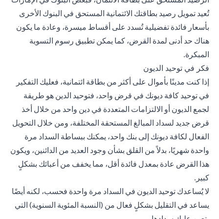
تُعيد تمويل رصيد بطاقتك الائتمانية المستحق في البنوك الأخرى
بأسعار فائدة تفضيلية تُسدد على أقساط ميسرة، وعادة ما يكون
هناك حد أدنى لمدة القرض، كما يمكن تطبيق رسوم التسوية
المبكرة.
فكر في توحيد الديون
إذا كنت مدينًا بأموال على أكثر من بطاقة ائتمانية، فعليك التفكير
في توحيد كافة ديونك في قرض واحد، فتوحيد الدين هو طريقة
لجمع الديون أو الالتزامات المتعددة في دين واحد من خلال أخذ
قرض جديد لسداد المبالغ المستحقة المختلفة، ومن خلال التحويل
الفعال لكافة ديونك إلى بنك واحد، يمكنك ببساطة السداد مرة
واحدة شهريًا، بدلاً من القلق بشأن وجود العديد من الدائنين، ويكون
هذا القرض عادة بمعدل فائدة أقل، مما يخفف من أعبائك بشكلٍ
كبير.
لا يُساعدك توحيد الديون في السداد مرة واحدة فحسب، لكنه أيضًا
يساعد في التقليل بشكلٍ فعال من (النسبة المئوية السنوية) التي
يتعين عليك سدادها.