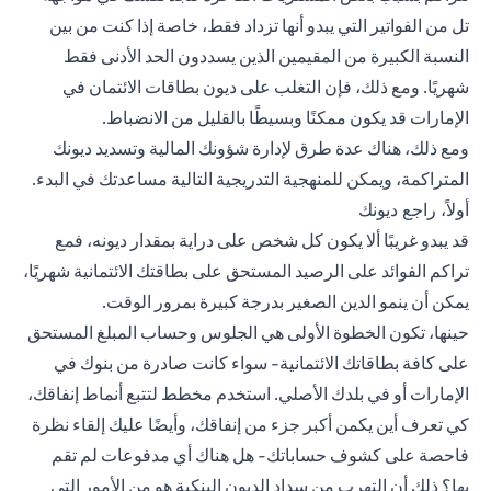
تل من الفواتير التي يبدو أنها تزداد فقط، خاصة إذا كنت من بين
النسبة الكبيرة من المقيمين الذين يسددون الحد الأدنى فقط
شهريًا. ومع ذلك، فإن التغلب على ديون بطاقات الائتمان في
الإمارات قد يكون ممكنًا وبسيطًا بالقليل من الانضباط.
ومع ذلك، هناك عدة طرق لإدارة شؤونك المالية وتسديد ديونك
المتراكمة، ويمكن للمنهجية التدريجية التالية مساعدتك في البدء.
أولاً، راجع ديونك
قد يبدو غريبًا ألا يكون كل شخص على دراية بمقدار ديونه، فمع
تراكم الفوائد على الرصيد المستحق على بطاقتك الائتمانية شهريًا،
يمكن أن ينمو الدين الصغير بدرجة كبيرة بمرور الوقت.
حينها، تكون الخطوة الأولى هي الجلوس وحساب المبلغ المستحق
على كافة بطاقاتك الائتمانية- سواء كانت صادرة من بنوك في
الإمارات أو في بلدك الأصلي. استخدم مخطط لتتبع أنماط إنفاقك،
كي تعرف أين يكمن أكبر جزء من إنفاقك، وأيضًا عليك إلقاء نظرة
فاحصة على كشوف حساباتك- هل هناك أي مدفوعات لم تقم
بها؟ ذلك أن التهرب من سداد الديون البنكية هو من الأمور التي