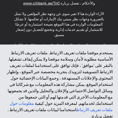
(opens in a new tab)
والأحكام ، تفضل بزيارة
www.citibank.ae/TnC
الآراء الواردة هنا لا تعبر سوى عن وجهة نظر المؤلفين ولا تمثل
بالضرورة وجهات نظر سيتي بنك الإمارات أو تعكسها. لا تشكل
المعلومات الواردة في هذا الموقع نصيحة استثمارية أو عرضًا
للاستثمار أو تقديم خدمات إدارية وتخضع للتعديل دون إشعار
مسبق.
لا يتم تقديم المنتجات والخدمات المذكورة في هذا الموقع للأفراد
المقيمين في الاتحاد الأوروبي أو المنطقة الاقتصادية الأوروبية أو
يستخدم موقعنا ملفات تعريف الارتباط. ملفات تعريف الارتباط
سويسرا أو غيرنسي أو جيرسي أو موناكو أو سان مارينو أو
الأساسية مطلوبة لأمان وسلامة موقعنا ولا يمكن إيقاف تشغيلها.
الفاتيكان أو جزيرة مان أو المملكة المتحدة أو خصوصية البيانات
بالنقر على 'موافق' ، فإنك توافق على استخدامنا لملفات تعريف
(لائحة حماية البيانات العامة \ قانون حماية البيانات الشخصية
الارتباط التسويقية لتزويدك بتجربة مخصصة عبر الموقع ، وإظهار
العامة \ قانون خصوصية نيوزيلندا). المحتوى الموجود في هذه
الصفحة ليس ولا ينبغي تفسيره على أنه عرض أو دعوة أو دعوة
المحتوى والإعلانات المستهدفة ، وجمع البيانات الإحصائية حول
لشراء أو بيع أي من المنتجات والخدمات المذكورة هنا لمثل هؤلاء
استخدام الموقع. يمكن مشاركة هذه المعلومات مع شركائنا في
الأفراد.
وسائل التواصل الاجتماعي والإعلان والتحليل والذين قد يجمعونها
مع المعلومات الأخرى التي قدمتها لهم أو التي جمعوها من
*GDPR – اللائحة العامة لحماية البيانات؛ * LGPD – Lei Geral de
استخدامك لخدماتهم. لمعرفة المزيد حول كيفية
معلومات حول
Proteção de Dados Pessoais ; *NZPA – قانون الخصوصية
النيوزيلندي
ملفات تعريف الارتباط
استخدامنا لبيانات ملفات تعريف الارتباط ،
تفضل بزيارة.