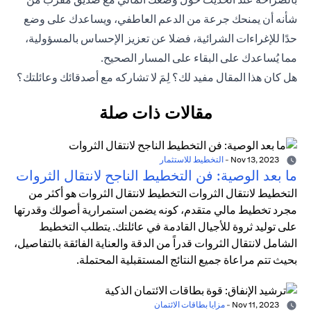
شأنه أن يمنحك جرعة من الدعم العاطفي، ويساعدك على وضع
حدًا للإغراءات الشرائية، فضلا عن تعزيز الإحساس بالمسؤولية،
مما يُساعدك على البقاء على المسار الصحيح.
هل كان هذا المقال مفيد لك؟ لِمَ لا تشاركه مع أصدقائك وعائلتك؟
مقالات ذات صلة
Nov 13, 2023
-
التخطيط للاستثمار
ما بعد الوصية: فن التخطيط الناجح لانتقال الثروات
التخطيط لانتقال الثروات التخطيط لانتقال الثروات هو أكثر من
مجرد تخطيط مالي متقدم، كونه يضمن استمرارية أصولك وقدرتها
على توليد ثروة للأجيال القادمة في عائلتك. يتطلب التخطيط
الشامل لانتقال الثروات قدراً من الدقة والعناية الفائقة بالتفاصيل،
بحيث تتم مراعاة جميع النتائج المستقبلية المحتملة.
Nov 11, 2023
-
مزايا بطاقات الائتمان