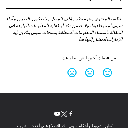
يعكس المحتوى وجهة نظر مؤلف المقال ولا يعكس بالضرورة آراء
سيتي أو موظفيها، ولا نضمن دقة أو كفاية المعلومات الواردة في
المقالة باستثناء المعلومات المتعلقة بمنتجات سيتي بنك إن.إيه-
الإمارات المشار إليها هنا
من فضلك أخبرنا عن انطباعك
opens in a new tab
opens in a new tab
opens in a new tab
تُطبق شروط وأحكام سيتي بنك. للاطلاع على أحدث الشروط