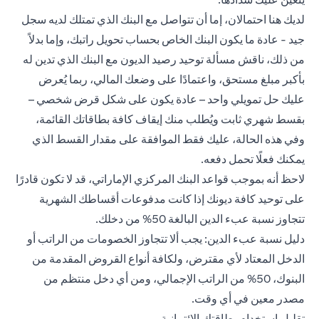
لديك هنا احتمالان، إما أن تتواصل مع البنك الذي تمتلك لديه سجل
جيد - عادة ما يكون البنك الخاص بحساب تحويل راتبك، وإما بدلاً
من ذلك، ناقش مسألة توحيد رصيد الديون مع البنك الذي تدين له
بأكبر مبلغ مستحق، واعتمادًا على وضعك المالي، ربما يُعرض
عليك حل تمويلي واحد – عادة يكون على شكل قرض شخصي –
بقسط شهري ثابت ويُطلب منك إيقاف كافة بطاقاتك القائمة،
وفي هذه الحالة، عليك فقط الموافقة على مقدار القسط الذي
يمكنك فعلًا تحمل دفعه.
لاحظ أنه بموجب قواعد البنك المركزي الإماراتي، قد لا تكون قادرًا
على توحيد كافة ديونك إذا كانت مدفوعات أقساطك الشهرية
تتجاوز نسبة عبء الدين البالغة 50% من دخلك.
دليل نسبة عبء الدين: يجب ألا تتجاوز الخصومات من الراتب أو
الدخل المعتاد لأي مقترض، ولكافة أنواع القروض المقدمة من
البنوك، 50% من الراتب الإجمالي، ومن أي دخل منتظم من
مصدر معين في أي وقت.
تقليل استخدام بطاقتك الائتمانية