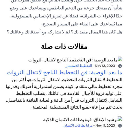
شأنه أن يمنحك جرعة من الدعم العاطفي، ويساعدك على وضع
حدًا للإغراءات الشرائية، فضلا عن تعزيز الإحساس بالمسؤولية،
مما يُساعدك على البقاء على المسار الصحيح.
هل كان هذا المقال مفيد لك؟ لِمَ لا تشاركه مع أصدقائك وعائلتك؟
مقالات ذات صلة
Nov 13, 2023
-
التخطيط للاستثمار
ما بعد الوصية: فن التخطيط الناجح لانتقال الثروات
التخطيط لانتقال الثروات التخطيط لانتقال الثروات هو أكثر من
مجرد تخطيط مالي متقدم، كونه يضمن استمرارية أصولك وقدرتها
على توليد ثروة للأجيال القادمة في عائلتك. يتطلب التخطيط
الشامل لانتقال الثروات قدراً من الدقة والعناية الفائقة بالتفاصيل،
بحيث تتم مراعاة جميع النتائج المستقبلية المحتملة.
Nov 11, 2023
-
مزايا بطاقات الائتمان