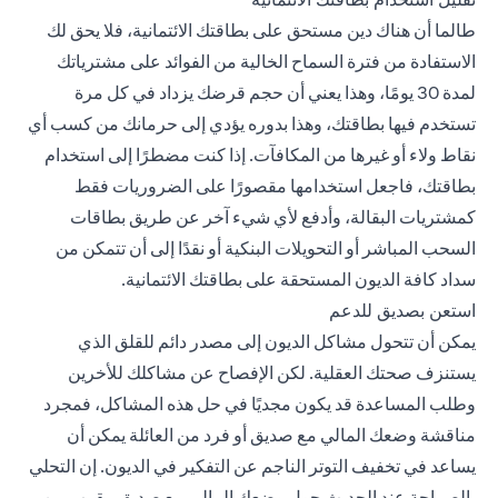
طالما أن هناك دين مستحق على بطاقتك الائتمانية، فلا يحق لك
الاستفادة من فترة السماح الخالية من الفوائد على مشترياتك
لمدة 30 يومًا، وهذا يعني أن حجم قرضك يزداد في كل مرة
تستخدم فيها بطاقتك، وهذا بدوره يؤدي إلى حرمانك من كسب أي
نقاط ولاء أو غيرها من المكافآت. إذا كنت مضطرًا إلى استخدام
بطاقتك، فاجعل استخدامها مقصورًا على الضروريات فقط
كمشتريات البقالة، وأدفع لأي شيء آخر عن طريق بطاقات
السحب المباشر أو التحويلات البنكية أو نقدًا إلى أن تتمكن من
سداد كافة الديون المستحقة على بطاقتك الائتمانية.
استعن بصديق للدعم
يمكن أن تتحول مشاكل الديون إلى مصدر دائم للقلق الذي
يستنزف صحتك العقلية. لكن الإفصاح عن مشاكلك للأخرين
وطلب المساعدة قد يكون مجديًا في حل هذه المشاكل، فمجرد
مناقشة وضعك المالي مع صديق أو فرد من العائلة يمكن أن
يساعد في تخفيف التوتر الناجم عن التفكير في الديون. إن التحلي
بالصراحة عند الحديث حول وضعك المالي مع صديق مقرب من