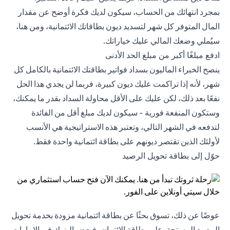
بمجرد انتهائك من الحساب، سيكون لديك فكرة أوضح عن مقدار
المال المتوفر كل شهر لتسديد ديون بطاقاتك الائتمانية، ومن هنا،
سيُملي وضعك المالي عليك خياراتك.
ادفع مبلغًا أكبر من مبلغ الحد الأدنى
ينصح الخبراء الماليون بسداد فواتير بطاقتك الائتمانية بالكامل كل
شهر، لأنه إذا تراكمت عليك ديون كبيرة، فربما لن يجدي هذا الحل
نفعًا بعد ذلك، لكن عليك على الأقل محاولة السداد بقدر ما يمكنك،
وستكون المنفعة فورية - سيكون لديك مبلغ أقل من الفائدة
لتدفعه في الشهر التالي، وتعتبر هذه الاستراتيجية هي الأنسب
لأولئك الذين تقتصر ديونهم على بطاقة ائتمانية واحدة فقط.
حوّل إلى بطاقة تحويل الرصيد
عوضًا عن ذلك، تسوق بحثًا عن بطاقة ائتمانية مزودة بخدمة تحويل
الرصيد المستحق على بطاقة الائتمان، فبعض البنوك في الإمارات