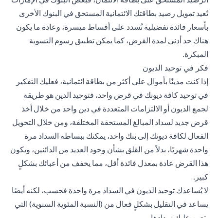
تُعيد تمويل رصيد بطاقتك الائتمانية المستحق في البنوك الأخرى
بأسعار فائدة تفضيلية تُسدد على أقساط ميسرة، وعادة ما يكون
هناك حد أدنى لمدة القرض، كما يمكن تطبيق رسوم التسوية
المبكرة.
فكر في توحيد الديون
إذا كنت مدينًا بأموال على أكثر من بطاقة ائتمانية، فعليك التفكير
في توحيد كافة ديونك في قرض واحد، فتوحيد الدين هو طريقة
لجمع الديون أو الالتزامات المتعددة في دين واحد من خلال أخذ
قرض جديد لسداد المبالغ المستحقة المختلفة، ومن خلال التحويل
الفعال لكافة ديونك إلى بنك واحد، يمكنك ببساطة السداد مرة
واحدة شهريًا، بدلاً من القلق بشأن وجود العديد من الدائنين، ويكون
هذا القرض عادة بمعدل فائدة أقل، مما يخفف من أعبائك بشكلٍ
كبير.
لا يُساعدك توحيد الديون في السداد مرة واحدة فحسب، لكنه أيضًا
يساعد في التقليل بشكلٍ فعال من (النسبة المئوية السنوية) التي
يتعين عليك سدادها.