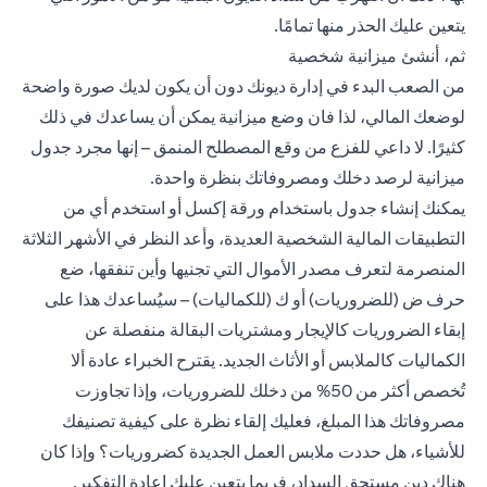
يتعين عليك الحذر منها تمامًا.
ثم، أنشئ ميزانية شخصية
من الصعب البدء في إدارة ديونك دون أن يكون لديك صورة واضحة
لوضعك المالي، لذا فان وضع ميزانية يمكن أن يساعدك في ذلك
كثيرًا. لا داعي للفزع من وقع المصطلح المنمق – إنها مجرد جدول
ميزانية لرصد دخلك ومصروفاتك بنظرة واحدة.
يمكنك إنشاء جدول باستخدام ورقة إكسل أو استخدم أي من
التطبيقات المالية الشخصية العديدة، وأعد النظر في الأشهر الثلاثة
المنصرمة لتعرف مصدر الأموال التي تجنيها وأين تنفقها، ضع
حرف ض (للضروريات) أو ك (للكماليات) – سيُساعدك هذا على
إبقاء الضروريات كالإيجار ومشتريات البقالة منفصلة عن
الكماليات كالملابس أو الأثاث الجديد. يقترح الخبراء عادة ألا
تُخصص أكثر من 50% من دخلك للضروريات، وإذا تجاوزت
مصروفاتك هذا المبلغ، فعليك إلقاء نظرة على كيفية تصنيفك
للأشياء، هل حددت ملابس العمل الجديدة كضروريات؟ وإذا كان
هناك دين مستحق السداد، فربما يتعين عليك إعادة التفكير.