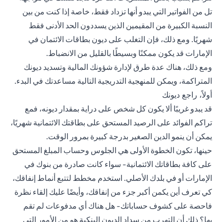
تل من الفواتير التي يبدو أنها تزداد فقط، خاصة إذا كنت من بين
النسبة الكبيرة من المقيمين الذين يسددون الحد الأدنى فقط
شهريًا. ومع ذلك، فإن التغلب على ديون بطاقات الائتمان في
الإمارات قد يكون ممكنًا وبسيطًا بالقليل من الانضباط.
ومع ذلك، هناك عدة طرق لإدارة شؤونك المالية وتسديد ديونك
المتراكمة، ويمكن للمنهجية التدريجية التالية مساعدتك في البدء.
أولاً، راجع ديونك
قد يبدو غريبًا ألا يكون كل شخص على دراية بمقدار ديونه، فمع
تراكم الفوائد على الرصيد المستحق على بطاقتك الائتمانية شهريًا،
يمكن أن ينمو الدين الصغير بدرجة كبيرة بمرور الوقت.
حينها، تكون الخطوة الأولى هي الجلوس وحساب المبلغ المستحق
على كافة بطاقاتك الائتمانية- سواء كانت صادرة من بنوك في
الإمارات أو في بلدك الأصلي. استخدم مخطط لتتبع أنماط إنفاقك،
كي تعرف أين يكمن أكبر جزء من إنفاقك، وأيضًا عليك إلقاء نظرة
فاحصة على كشوف حساباتك- هل هناك أي مدفوعات لم تقم
بها؟ ذلك أن التهرب من سداد الديون البنكية هو من الأمور التي