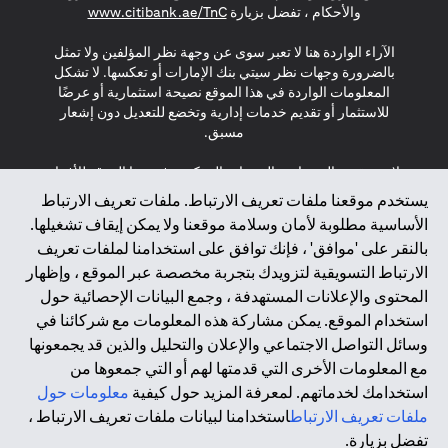
s in a new tab
والأحكام ، تفضل بزيارة
www.citibank.ae/TnC
الآراء الواردة هنا لا تعبر سوى عن وجهة نظر المؤلفين ولا تمثل
بالضرورة وجهات نظر سيتي بنك الإمارات أو تعكسها. لا تشكل
المعلومات الواردة في هذا الموقع نصيحة استثمارية أو عرضًا
للاستثمار أو تقديم خدمات إدارية وتخضع للتعديل دون إشعار
مسبق.
لا يتم تقديم المنتجات والخدمات المذكورة في هذا الموقع للأفراد
المقيمين في الاتحاد الأوروبي أو المنطقة الاقتصادية الأوروبية أو
يستخدم موقعنا ملفات تعريف الارتباط. ملفات تعريف الارتباط
سويسرا أو غيرنسي أو جيرسي أو موناكو أو سان مارينو أو
الأساسية مطلوبة لأمان وسلامة موقعنا ولا يمكن إيقاف تشغيلها.
الفاتيكان أو جزيرة مان أو المملكة المتحدة أو خصوصية البيانات
بالنقر على 'موافق' ، فإنك توافق على استخدامنا لملفات تعريف
(لائحة حماية البيانات العامة \ قانون حماية البيانات الشخصية
الارتباط التسويقية لتزويدك بتجربة مخصصة عبر الموقع ، وإظهار
العامة \ قانون خصوصية نيوزيلندا). المحتوى الموجود في هذه
الصفحة ليس ولا ينبغي تفسيره على أنه عرض أو دعوة أو دعوة
المحتوى والإعلانات المستهدفة ، وجمع البيانات الإحصائية حول
لشراء أو بيع أي من المنتجات والخدمات المذكورة هنا لمثل هؤلاء
استخدام الموقع. يمكن مشاركة هذه المعلومات مع شركائنا في
الأفراد.
وسائل التواصل الاجتماعي والإعلان والتحليل والذين قد يجمعونها
مع المعلومات الأخرى التي قدمتها لهم أو التي جمعوها من
*GDPR – اللائحة العامة لحماية البيانات؛ * LGPD – Lei Geral de
استخدامك لخدماتهم. لمعرفة المزيد حول كيفية
معلومات حول
Proteção de Dados Pessoais ; *NZPA – قانون الخصوصية
النيوزيلندي
ملفات تعريف الارتباط
استخدامنا لبيانات ملفات تعريف الارتباط ،
تفضل بزيارة.