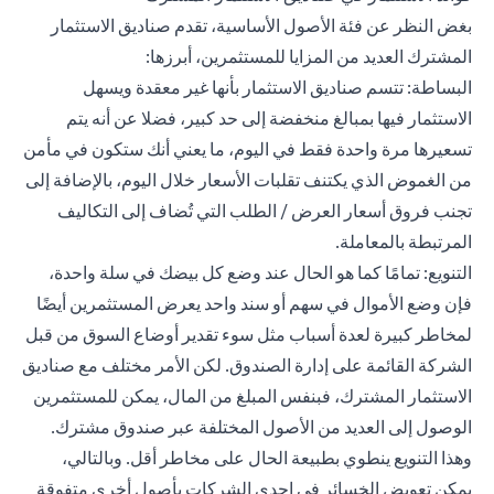
بغض النظر عن فئة الأصول الأساسية، تقدم صناديق الاستثمار
المشترك العديد من المزايا للمستثمرين، أبرزها:
البساطة: تتسم صناديق الاستثمار بأنها غير معقدة ويسهل
الاستثمار فيها بمبالغ منخفضة إلى حد كبير، فضلا عن أنه يتم
تسعيرها مرة واحدة فقط في اليوم، ما يعني أنك ستكون في مأمن
من الغموض الذي يكتنف تقلبات الأسعار خلال اليوم، بالإضافة إلى
تجنب فروق أسعار العرض / الطلب التي تُضاف إلى التكاليف
المرتبطة بالمعاملة.
التنويع: تمامًا كما هو الحال عند وضع كل بيضك في سلة واحدة،
فإن وضع الأموال في سهم أو سند واحد يعرض المستثمرين أيضًا
لمخاطر كبيرة لعدة أسباب مثل سوء تقدير أوضاع السوق من قبل
الشركة القائمة على إدارة الصندوق. لكن الأمر مختلف مع صناديق
الاستثمار المشترك، فبنفس المبلغ من المال، يمكن للمستثمرين
الوصول إلى العديد من الأصول المختلفة عبر صندوق مشترك.
وهذا التنويع ينطوي بطبيعة الحال على مخاطر أقل. وبالتالي،
يمكن تعويض الخسائر في إحدى الشركات بأصول أخرى متفوقة