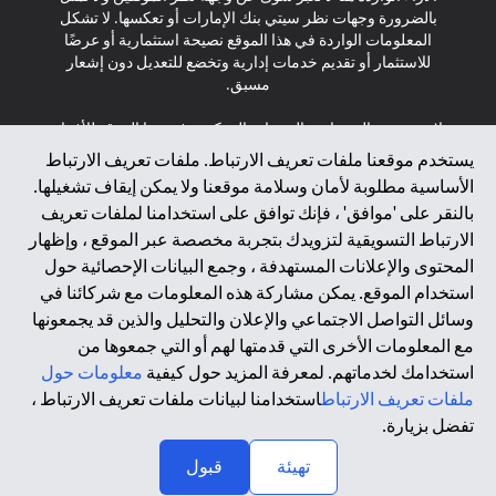
بالضرورة وجهات نظر سيتي بنك الإمارات أو تعكسها. لا تشكل
المعلومات الواردة في هذا الموقع نصيحة استثمارية أو عرضًا
للاستثمار أو تقديم خدمات إدارية وتخضع للتعديل دون إشعار
مسبق.
لا يتم تقديم المنتجات والخدمات المذكورة في هذا الموقع للأفراد
المقيمين في الاتحاد الأوروبي أو المنطقة الاقتصادية الأوروبية أو
يستخدم موقعنا ملفات تعريف الارتباط. ملفات تعريف الارتباط
سويسرا أو غيرنسي أو جيرسي أو موناكو أو سان مارينو أو
الأساسية مطلوبة لأمان وسلامة موقعنا ولا يمكن إيقاف تشغيلها.
الفاتيكان أو جزيرة مان أو المملكة المتحدة أو خصوصية البيانات
بالنقر على 'موافق' ، فإنك توافق على استخدامنا لملفات تعريف
(لائحة حماية البيانات العامة \ قانون حماية البيانات الشخصية
الارتباط التسويقية لتزويدك بتجربة مخصصة عبر الموقع ، وإظهار
العامة \ قانون خصوصية نيوزيلندا). المحتوى الموجود في هذه
الصفحة ليس ولا ينبغي تفسيره على أنه عرض أو دعوة أو دعوة
المحتوى والإعلانات المستهدفة ، وجمع البيانات الإحصائية حول
لشراء أو بيع أي من المنتجات والخدمات المذكورة هنا لمثل هؤلاء
استخدام الموقع. يمكن مشاركة هذه المعلومات مع شركائنا في
الأفراد.
وسائل التواصل الاجتماعي والإعلان والتحليل والذين قد يجمعونها
مع المعلومات الأخرى التي قدمتها لهم أو التي جمعوها من
*GDPR – اللائحة العامة لحماية البيانات؛ * LGPD – Lei Geral de
استخدامك لخدماتهم. لمعرفة المزيد حول كيفية
معلومات حول
Proteção de Dados Pessoais ; *NZPA – قانون الخصوصية
النيوزيلندي
ملفات تعريف الارتباط
استخدامنا لبيانات ملفات تعريف الارتباط ،
تفضل بزيارة.
↑
2025 citibank.ae
تهيئة
قبول