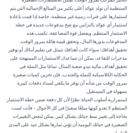
المنتظمة أن تولد عوائد أعلى بكثير من المبالغ الإجمالية التي يتم
استثمارها على فترات زمنية غير منتظمة، خاصة إذا قمت بإعادة
استثمار أي عوائد بالتزامن مع ضخ مدفوعات جديدة في خطة
الاستثمار المنتظم. وبفضل قوة المضاعفة، تكسب هذه
المدفوعات بدورها المال، وتحقق قيمة هائلة بمرور الوقت.
تحقيق أهدافك: سواء كانت أهدافك تتمثل في تعليم أبنائك أو توفير
مدخرات للتقاعد، يمكن أن تساعدك الاستثمارات الممنهجة على
تحقيق أهداف مالية تبدو صعبة المنال. تمامًا مثل النملة في
الحكاية الكلاسيكية للنملة والجندب، فإن تخزين كميات صغيرة
بمرور الوقت من شأنه أن يوفر ما يكفي لسداد دفعات كبيرة
بسهولة في المستقبل.
استمرارية أسلوب الحياة: نظرًا لأن كل دفعة ضمن خطة الاستثمار
المنتظم لا تعدو كونها مبلغًا صغيرًا في كل الأحوال - فأنت لست
بحاجة إلى تغيير نمط حياتك بشكل كبير. يمكن لبعض التغييرات
الصغيرة في حياتك اليومية أن تؤتي ثمارها بشكل جيد على المدى
الطويل.