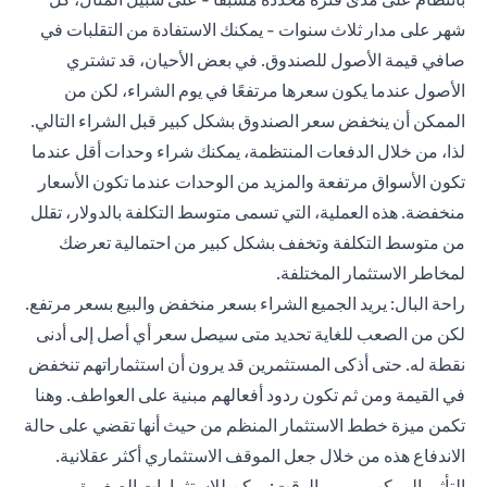
شهر على مدار ثلاث سنوات - يمكنك الاستفادة من التقلبات في
صافي قيمة الأصول للصندوق. في بعض الأحيان، قد تشتري
الأصول عندما يكون سعرها مرتفعًا في يوم الشراء، لكن من
الممكن أن ينخفض سعر الصندوق بشكل كبير قبل الشراء التالي.
لذا، من خلال الدفعات المنتظمة، يمكنك شراء وحدات أقل عندما
تكون الأسواق مرتفعة والمزيد من الوحدات عندما تكون الأسعار
منخفضة. هذه العملية، التي تسمى متوسط التكلفة بالدولار، تقلل
من متوسط التكلفة وتخفف بشكل كبير من احتمالية تعرضك
لمخاطر الاستثمار المختلفة.
راحة البال: يريد الجميع الشراء بسعر منخفض والبيع بسعر مرتفع.
لكن من الصعب للغاية تحديد متى سيصل سعر أي أصل إلى أدنى
نقطة له. حتى أذكى المستثمرين قد يرون أن استثماراتهم تنخفض
في القيمة ومن ثم تكون ردود أفعالهم مبنية على العواطف. وهنا
تكمن ميزة خطط الاستثمار المنظم من حيث أنها تقضي على حالة
الاندفاع هذه من خلال جعل الموقف الاستثماري أكثر عقلانية.
التأثير المركب بمرور الوقت: يمكن للاستثمارات الصغيرة