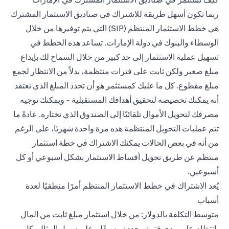
ربما تكون أسهل طريقة للاشتراك في صناديق الاستثمار المشترك
هي خطط الاستثمار المنتظم (SIP) التي يتم توفيرها من خلال
الوسطاء والبنوك في دولة الإمارات. تساعد هذه الخطط في
تسهيل عملية الاستثمار إلى حد كبير من خلال السماح لك بإيداع
مبلغ صغير ولكن ثابت على فترات منتظمة، بدلاً من الانتظار لجمع
مبلغ مقطوع. كل ما عليك كمستثمر هو أن تحدد المبلغ الذي تعتقد
أنه يمكنك تخصيصه لتحقيق أهدافك المستقبلية - ويمكنك توجيه
مصرفك لتحويل الأموال تلقائيًا إلى الصندوق الذي تختاره. عادةً ما
تتم عمليات التحويل المنتظمة هذه مرة واحدة شهريًا، على الرغم
من أنه في بعض الحالات يمكنك الاشتراك في خطة استثمار
منتظم عن طريق تحويل أقساط الاستثمار بشكل أسبوعي أو كل
أسبوعين.
يُعد الاشتراك في خطط الاستثمار المنتظم أمرًا منطقيًا لعدة
أسباب
متوسط التكلفة بالدولار: من خلال استثمار مبلغ ثابت من المال
بانتظام على مدى فترة محددة مسبقًا - على سبيل المثال، كل