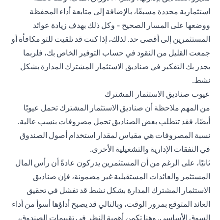
استثمارية محددة مسبقًا، بالإضافة إلى متابعة أداء المحفظة
ووضعها على المسار الصحيح - وكل ذلك بهدف زيادة عوائد
المستثمرين إلى أقصى حد. لذلك، إذا كنت قد تلقيت للتو مكافأة أو
جمعت القليل من النقود في حساب التوفير الخاص بك، فلربما
يجدر بك التفكير في صناديق الاستثمار المشترك المدارة بشكل
نشط.
عيوب صناديق الاستثمار المشترك
من المهم ملاحظة أن صناديق الاستثمار المشترك تحمل عيوبًا
أيضًا، فقد تتطلب بعض الصناديق تحمل مصروفات بنسب عالية.
نسبة المصروفات هي مقياس لمقدار استخدام أصول الصندوق
في النفقات الإدارية والتشغيلية الأخرى.
ثانيًا، على الرغم من أن المستثمرين يدركون عادةً أن رأس المال
المستثمر والعائدات المستقبلية غير مضمونة، فإن صناديق
الاستثمار المشترك المدارة بشكل نشط قد تفشل في تحقيق
العائد المتوقع بمرور الوقت، وبالتالي قد يصبح أداؤها أسوأ من أداء
السوق الأساسي. وهنا تكمن أهمية النظر في تقييمات الصندوق،