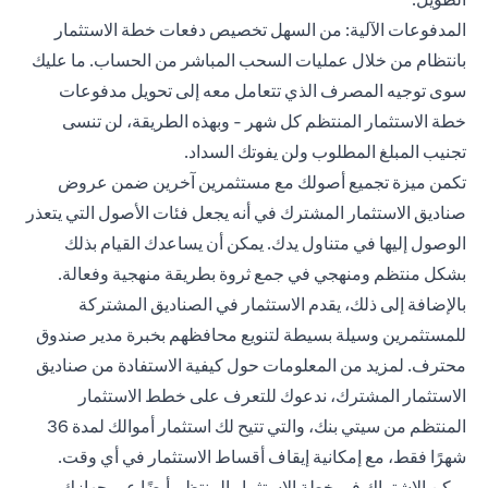
المدفوعات الآلية: من السهل تخصيص دفعات خطة الاستثمار
بانتظام من خلال عمليات السحب المباشر من الحساب. ما عليك
سوى توجيه المصرف الذي تتعامل معه إلى تحويل مدفوعات
خطة الاستثمار المنتظم كل شهر - وبهذه الطريقة، لن تنسى
تجنيب المبلغ المطلوب ولن يفوتك السداد.
تكمن ميزة تجميع أصولك مع مستثمرين آخرين ضمن عروض
صناديق الاستثمار المشترك في أنه يجعل فئات الأصول التي يتعذر
الوصول إليها في متناول يدك. يمكن أن يساعدك القيام بذلك
بشكل منتظم ومنهجي في جمع ثروة بطريقة منهجية وفعالة.
بالإضافة إلى ذلك، يقدم الاستثمار في الصناديق المشتركة
للمستثمرين وسيلة بسيطة لتنويع محافظهم بخبرة مدير صندوق
محترف. لمزيد من المعلومات حول كيفية الاستفادة من صناديق
الاستثمار المشترك، ندعوك للتعرف على خطط الاستثمار
المنتظم من سيتي بنك، والتي تتيح لك استثمار أموالك لمدة 36
شهرًا فقط، مع إمكانية إيقاف أقساط الاستثمار في أي وقت.
يمكن الاشتراك في خطة الاستثمار المنتظم أيضًا عبر جهازك