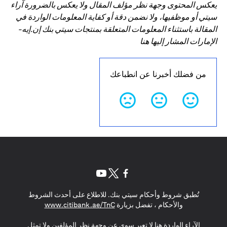
يعكس المحتوى وجهة نظر مؤلف المقال ولا يعكس بالضرورة آراء
سيتي أو موظفيها، ولا نضمن دقة أو كفاية المعلومات الواردة في
المقالة باستثناء المعلومات المتعلقة بمنتجات سيتي بنك إن.إيه-
الإمارات المشار إليها هنا
من فضلك أخبرنا عن انطباعك
(opens in a new tab)
(opens in a new tab)
(opens in a new tab)
تُطبق شروط وأحكام سيتي بنك. للاطلاع على أحدث الشروط
(opens in a new tab)
والأحكام ، تفضل بزيارة
www.citibank.ae/TnC
الآراء الواردة هنا لا تعبر سوى عن وجهة نظر المؤلفين ولا تمثل