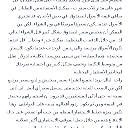
شهر على مدار ثلاث سنوات - يمكنك الاستفادة من التقلبات في
صافي قيمة الأصول للصندوق. في بعض الأحيان، قد تشتري
الأصول عندما يكون سعرها مرتفعًا في يوم الشراء، لكن من
الممكن أن ينخفض سعر الصندوق بشكل كبير قبل الشراء التالي.
لذا، من خلال الدفعات المنتظمة، يمكنك شراء وحدات أقل عندما
تكون الأسواق مرتفعة والمزيد من الوحدات عندما تكون الأسعار
منخفضة. هذه العملية، التي تسمى متوسط التكلفة بالدولار، تقلل
من متوسط التكلفة وتخفف بشكل كبير من احتمالية تعرضك
لمخاطر الاستثمار المختلفة.
راحة البال: يريد الجميع الشراء بسعر منخفض والبيع بسعر مرتفع.
لكن من الصعب للغاية تحديد متى سيصل سعر أي أصل إلى أدنى
نقطة له. حتى أذكى المستثمرين قد يرون أن استثماراتهم تنخفض
في القيمة ومن ثم تكون ردود أفعالهم مبنية على العواطف. وهنا
تكمن ميزة خطط الاستثمار المنظم من حيث أنها تقضي على حالة
الاندفاع هذه من خلال جعل الموقف الاستثماري أكثر عقلانية.
التأثير المركب بمرور الوقت: يمكن للاستثمارات الصغيرة