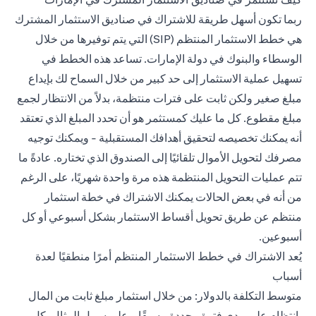
ربما تكون أسهل طريقة للاشتراك في صناديق الاستثمار المشترك
هي خطط الاستثمار المنتظم (SIP) التي يتم توفيرها من خلال
الوسطاء والبنوك في دولة الإمارات. تساعد هذه الخطط في
تسهيل عملية الاستثمار إلى حد كبير من خلال السماح لك بإيداع
مبلغ صغير ولكن ثابت على فترات منتظمة، بدلاً من الانتظار لجمع
مبلغ مقطوع. كل ما عليك كمستثمر هو أن تحدد المبلغ الذي تعتقد
أنه يمكنك تخصيصه لتحقيق أهدافك المستقبلية - ويمكنك توجيه
مصرفك لتحويل الأموال تلقائيًا إلى الصندوق الذي تختاره. عادةً ما
تتم عمليات التحويل المنتظمة هذه مرة واحدة شهريًا، على الرغم
من أنه في بعض الحالات يمكنك الاشتراك في خطة استثمار
منتظم عن طريق تحويل أقساط الاستثمار بشكل أسبوعي أو كل
أسبوعين.
يُعد الاشتراك في خطط الاستثمار المنتظم أمرًا منطقيًا لعدة
أسباب
متوسط التكلفة بالدولار: من خلال استثمار مبلغ ثابت من المال
بانتظام على مدى فترة محددة مسبقًا - على سبيل المثال، كل