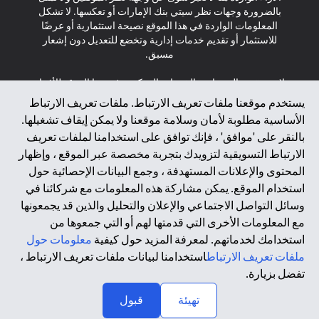
بالضرورة وجهات نظر سيتي بنك الإمارات أو تعكسها. لا تشكل
المعلومات الواردة في هذا الموقع نصيحة استثمارية أو عرضًا
للاستثمار أو تقديم خدمات إدارية وتخضع للتعديل دون إشعار
مسبق.
لا يتم تقديم المنتجات والخدمات المذكورة في هذا الموقع للأفراد
المقيمين في الاتحاد الأوروبي أو المنطقة الاقتصادية الأوروبية أو
يستخدم موقعنا ملفات تعريف الارتباط. ملفات تعريف الارتباط
سويسرا أو غيرنسي أو جيرسي أو موناكو أو سان مارينو أو
الأساسية مطلوبة لأمان وسلامة موقعنا ولا يمكن إيقاف تشغيلها.
الفاتيكان أو جزيرة مان أو المملكة المتحدة أو خصوصية البيانات
بالنقر على 'موافق' ، فإنك توافق على استخدامنا لملفات تعريف
(لائحة حماية البيانات العامة \ قانون حماية البيانات الشخصية
الارتباط التسويقية لتزويدك بتجربة مخصصة عبر الموقع ، وإظهار
العامة \ قانون خصوصية نيوزيلندا). المحتوى الموجود في هذه
الصفحة ليس ولا ينبغي تفسيره على أنه عرض أو دعوة أو دعوة
المحتوى والإعلانات المستهدفة ، وجمع البيانات الإحصائية حول
لشراء أو بيع أي من المنتجات والخدمات المذكورة هنا لمثل هؤلاء
استخدام الموقع. يمكن مشاركة هذه المعلومات مع شركائنا في
الأفراد.
وسائل التواصل الاجتماعي والإعلان والتحليل والذين قد يجمعونها
مع المعلومات الأخرى التي قدمتها لهم أو التي جمعوها من
*GDPR – اللائحة العامة لحماية البيانات؛ * LGPD – Lei Geral de
استخدامك لخدماتهم. لمعرفة المزيد حول كيفية
معلومات حول
Proteção de Dados Pessoais ; *NZPA – قانون الخصوصية
النيوزيلندي
ملفات تعريف الارتباط
استخدامنا لبيانات ملفات تعريف الارتباط ،
تفضل بزيارة.
↑
2025 citibank.ae
تهيئة
قبول