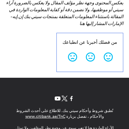
يعكس المحتوى وجهة نظر مؤلف المقال ولا يعكس بالضرورة آراء
سيتي أو موظفيها، ولا نضمن دقة أو كفاية المعلومات الواردة في
المقالة باستثناء المعلومات المتعلقة بمنتجات سيتي بنك إن.إيه-
الإمارات المشار إليها هنا
من فضلك أخبرنا عن انطباعك
opens in a new tab
opens in a new tab
opens in a new tab
تُطبق شروط وأحكام سيتي بنك. للاطلاع على أحدث الشروط
s in a new tab
والأحكام ، تفضل بزيارة
www.citibank.ae/TnC
الآراء الواردة هنا لا تعبر سوى عن وجهة نظر المؤلفين ولا تمثل