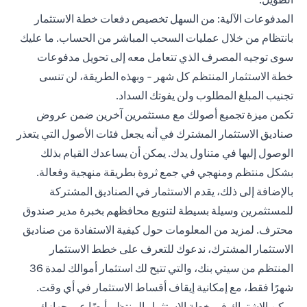
المدفوعات الآلية: من السهل تخصيص دفعات خطة الاستثمار
بانتظام من خلال عمليات السحب المباشر من الحساب. ما عليك
سوى توجيه المصرف الذي تتعامل معه إلى تحويل مدفوعات
خطة الاستثمار المنتظم كل شهر - وبهذه الطريقة، لن تنسى
تجنيب المبلغ المطلوب ولن يفوتك السداد.
تكمن ميزة تجميع أصولك مع مستثمرين آخرين ضمن عروض
صناديق الاستثمار المشترك في أنه يجعل فئات الأصول التي يتعذر
الوصول إليها في متناول يدك. يمكن أن يساعدك القيام بذلك
بشكل منتظم ومنهجي في جمع ثروة بطريقة منهجية وفعالة.
بالإضافة إلى ذلك، يقدم الاستثمار في الصناديق المشتركة
للمستثمرين وسيلة بسيطة لتنويع محافظهم بخبرة مدير صندوق
محترف. لمزيد من المعلومات حول كيفية الاستفادة من صناديق
الاستثمار المشترك، ندعوك للتعرف على خطط الاستثمار
المنتظم من سيتي بنك، والتي تتيح لك استثمار أموالك لمدة 36
شهرًا فقط، مع إمكانية إيقاف أقساط الاستثمار في أي وقت.
يمكن الاشتراك في خطة الاستثمار المنتظم أيضًا عبر جهازك