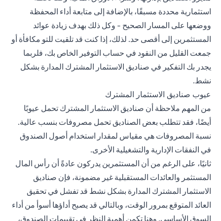
استثمارية محددة مسبقًا، بالإضافة إلى متابعة أداء المحفظة
ووضعها على المسار الصحيح - وكل ذلك بهدف زيادة عوائد
المستثمرين إلى أقصى حد. لذلك، إذا كنت قد تلقيت للتو مكافأة أو
جمعت القليل من النقود في حساب التوفير الخاص بك، فلربما
يجدر بك التفكير في صناديق الاستثمار المشترك المدارة بشكل
نشط.
عيوب صناديق الاستثمار المشترك
من المهم ملاحظة أن صناديق الاستثمار المشترك تحمل عيوبًا
أيضًا، فقد تتطلب بعض الصناديق تحمل مصروفات بنسب عالية.
نسبة المصروفات هي مقياس لمقدار استخدام أصول الصندوق
في النفقات الإدارية والتشغيلية الأخرى.
ثانيًا، على الرغم من أن المستثمرين يدركون عادةً أن رأس المال
المستثمر والعائدات المستقبلية غير مضمونة، فإن صناديق
الاستثمار المشترك المدارة بشكل نشط قد تفشل في تحقيق
العائد المتوقع بمرور الوقت، وبالتالي قد يصبح أداؤها أسوأ من أداء
السوق الأساسي. وهنا تكمن أهمية النظر في تقييمات الصندوق،