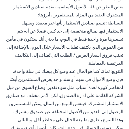
بغض النظر عن فئة الأصول الأساسية، تقدم صناديق الاستثمار
المشترك العديد من المزايا للمستثمرين، أبرزها:
البساطة: تتسم صناديق الاستثمار بأنها غير معقدة ويسهل
الاستثمار فيها بمبالغ منخفضة إلى حد كبير، فضلا عن أنه يتم
تسعيرها مرة واحدة فقط في اليوم، ما يعني أنك ستكون في مأمن
من الغموض الذي يكتنف تقلبات الأسعار خلال اليوم، بالإضافة إلى
تجنب فروق أسعار العرض / الطلب التي تُضاف إلى التكاليف
المرتبطة بالمعاملة.
التنويع: تمامًا كما هو الحال عند وضع كل بيضك في سلة واحدة،
فإن وضع الأموال في سهم أو سند واحد يعرض المستثمرين أيضًا
لمخاطر كبيرة لعدة أسباب مثل سوء تقدير أوضاع السوق من قبل
الشركة القائمة على إدارة الصندوق. لكن الأمر مختلف مع صناديق
الاستثمار المشترك، فبنفس المبلغ من المال، يمكن للمستثمرين
الوصول إلى العديد من الأصول المختلفة عبر صندوق مشترك.
وهذا التنويع ينطوي بطبيعة الحال على مخاطر أقل. وبالتالي،
يمكن تعويض الخسائر في إحدى الشركات بأصول أخرى متفوقة