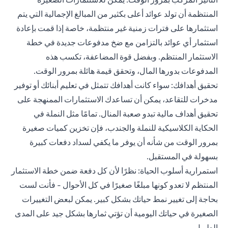
المنتظمة أن تولد عوائد أعلى بكثير من المبالغ الإجمالية التي يتم
استثمارها على فترات زمنية غير منتظمة، خاصة إذا قمت بإعادة
استثمار أي عوائد بالتزامن مع ضخ مدفوعات جديدة في خطة
الاستثمار المنتظم. وبفضل قوة المضاعفة، تكسب هذه
المدفوعات بدورها المال، وتحقق قيمة هائلة بمرور الوقت.
تحقيق أهدافك: سواء كانت أهدافك تتمثل في تعليم أبنائك أو توفير
مدخرات للتقاعد، يمكن أن تساعدك الاستثمارات الممنهجة على
تحقيق أهداف مالية تبدو صعبة المنال. تمامًا مثل النملة في
الحكاية الكلاسيكية للنملة والجندب، فإن تخزين كميات صغيرة
بمرور الوقت من شأنه أن يوفر ما يكفي لسداد دفعات كبيرة
بسهولة في المستقبل.
استمرارية أسلوب الحياة: نظرًا لأن كل دفعة ضمن خطة الاستثمار
المنتظم لا تعدو كونها مبلغًا صغيرًا في كل الأحوال - فأنت لست
بحاجة إلى تغيير نمط حياتك بشكل كبير. يمكن لبعض التغييرات
الصغيرة في حياتك اليومية أن تؤتي ثمارها بشكل جيد على المدى
الطويل.