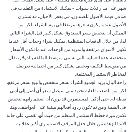
شهر على مدار ثلاث سنوات - يمكنك الاستفادة من التقلبات في
صافي قيمة الأصول للصندوق. في بعض الأحيان، قد تشتري
الأصول عندما يكون سعرها مرتفعًا في يوم الشراء، لكن من
الممكن أن ينخفض سعر الصندوق بشكل كبير قبل الشراء التالي.
لذا، من خلال الدفعات المنتظمة، يمكنك شراء وحدات أقل عندما
تكون الأسواق مرتفعة والمزيد من الوحدات عندما تكون الأسعار
منخفضة. هذه العملية، التي تسمى متوسط التكلفة بالدولار، تقلل
من متوسط التكلفة وتخفف بشكل كبير من احتمالية تعرضك
لمخاطر الاستثمار المختلفة.
راحة البال: يريد الجميع الشراء بسعر منخفض والبيع بسعر مرتفع.
لكن من الصعب للغاية تحديد متى سيصل سعر أي أصل إلى أدنى
نقطة له. حتى أذكى المستثمرين قد يرون أن استثماراتهم تنخفض
في القيمة ومن ثم تكون ردود أفعالهم مبنية على العواطف. وهنا
تكمن ميزة خطط الاستثمار المنظم من حيث أنها تقضي على حالة
الاندفاع هذه من خلال جعل الموقف الاستثماري أكثر عقلانية.
التأثير المركب بمرور الوقت: يمكن للاستثمارات الصغيرة