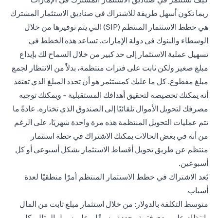
ربما تكون أسهل طريقة للاشتراك في صناديق الاستثمار المشترك
هي خطط الاستثمار المنتظم (SIP) التي يتم توفيرها من خلال
الوسطاء والبنوك في دولة الإمارات. تساعد هذه الخطط في
تسهيل عملية الاستثمار إلى حد كبير من خلال السماح لك بإيداع
مبلغ صغير ولكن ثابت على فترات منتظمة، بدلاً من الانتظار لجمع
مبلغ مقطوع. كل ما عليك كمستثمر هو أن تحدد المبلغ الذي تعتقد
أنه يمكنك تخصيصه لتحقيق أهدافك المستقبلية - ويمكنك توجيه
مصرفك لتحويل الأموال تلقائيًا إلى الصندوق الذي تختاره. عادةً ما
تتم عمليات التحويل المنتظمة هذه مرة واحدة شهريًا، على الرغم
من أنه في بعض الحالات يمكنك الاشتراك في خطة استثمار
منتظم عن طريق تحويل أقساط الاستثمار بشكل أسبوعي أو كل
أسبوعين.
يُعد الاشتراك في خطط الاستثمار المنتظم أمرًا منطقيًا لعدة
أسباب
متوسط التكلفة بالدولار: من خلال استثمار مبلغ ثابت من المال
بانتظام على مدى فترة محددة مسبقًا - على سبيل المثال، كل