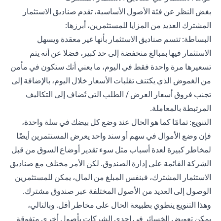
بغض النظر عن فئة الأصول الأساسية، تقدم صناديق الاستثمار
المشترك العديد من المزايا للمستثمرين، أبرزها:
البساطة: تتسم صناديق الاستثمار بأنها غير معقدة ويسهل
الاستثمار فيها بمبالغ منخفضة إلى حد كبير، فضلا عن أنه يتم
تسعيرها مرة واحدة فقط في اليوم، ما يعني أنك ستكون في مأمن
من الغموض الذي يكتنف تقلبات الأسعار خلال اليوم، بالإضافة إلى
تجنب فروق أسعار العرض / الطلب التي تُضاف إلى التكاليف
المرتبطة بالمعاملة.
التنويع: تمامًا كما هو الحال عند وضع كل بيضك في سلة واحدة،
فإن وضع الأموال في سهم أو سند واحد يعرض المستثمرين أيضًا
لمخاطر كبيرة لعدة أسباب مثل سوء تقدير أوضاع السوق من قبل
الشركة القائمة على إدارة الصندوق. لكن الأمر مختلف مع صناديق
الاستثمار المشترك، فبنفس المبلغ من المال، يمكن للمستثمرين
الوصول إلى العديد من الأصول المختلفة عبر صندوق مشترك.
وهذا التنويع ينطوي بطبيعة الحال على مخاطر أقل. وبالتالي،
يمكن تعويض الخسائر في إحدى الشركات بأصول أخرى متفوقة