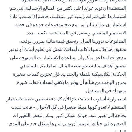
المنتظمة أن تولد عوائد أعلى بكثير من المبالغ الإجمالية التي يتم
استثمارها على فترات زمنية غير منتظمة، خاصة إذا قمت بإعادة
استثمار أي عوائد بالتزامن مع ضخ مدفوعات جديدة في خطة
الاستثمار المنتظم. وبفضل قوة المضاعفة، تكسب هذه
المدفوعات بدورها المال، وتحقق قيمة هائلة بمرور الوقت.
تحقيق أهدافك: سواء كانت أهدافك تتمثل في تعليم أبنائك أو توفير
مدخرات للتقاعد، يمكن أن تساعدك الاستثمارات الممنهجة على
تحقيق أهداف مالية تبدو صعبة المنال. تمامًا مثل النملة في
الحكاية الكلاسيكية للنملة والجندب، فإن تخزين كميات صغيرة
بمرور الوقت من شأنه أن يوفر ما يكفي لسداد دفعات كبيرة
بسهولة في المستقبل.
استمرارية أسلوب الحياة: نظرًا لأن كل دفعة ضمن خطة الاستثمار
المنتظم لا تعدو كونها مبلغًا صغيرًا في كل الأحوال - فأنت لست
بحاجة إلى تغيير نمط حياتك بشكل كبير. يمكن لبعض التغييرات
الصغيرة في حياتك اليومية أن تؤتي ثمارها بشكل جيد على المدى
الطويل.