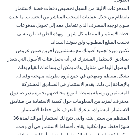
المدفوعات الآلية: من السهل تخصيص دفعات خطة الاستثمار
بانتظام من خلال عمليات السحب المباشر من الحساب. ما عليك
سوى توجيه المصرف الذي تتعامل معه إلى تحويل مدفوعات
خطة الاستثمار المنتظم كل شهر - وبهذه الطريقة، لن تنسى
تجنيب المبلغ المطلوب ولن يفوتك السداد.
تكمن ميزة تجميع أصولك مع مستثمرين آخرين ضمن عروض
صناديق الاستثمار المشترك في أنه يجعل فئات الأصول التي يتعذر
الوصول إليها في متناول يدك. يمكن أن يساعدك القيام بذلك
بشكل منتظم ومنهجي في جمع ثروة بطريقة منهجية وفعالة.
بالإضافة إلى ذلك، يقدم الاستثمار في الصناديق المشتركة
للمستثمرين وسيلة بسيطة لتنويع محافظهم بخبرة مدير صندوق
محترف. لمزيد من المعلومات حول كيفية الاستفادة من صناديق
الاستثمار المشترك، ندعوك للتعرف على خطط الاستثمار
المنتظم من سيتي بنك، والتي تتيح لك استثمار أموالك لمدة 36
شهرًا فقط، مع إمكانية إيقاف أقساط الاستثمار في أي وقت.
يمكن الاشتراك في خطة الاستثمار المنتظم أيضًا عبر جهازك