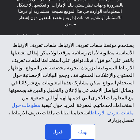
بالضرورة وجهات نظر سيتي بنك الإمارات أو تعكسها. لا تشكل
المعلومات الواردة في هذا الموقع نصيحة استثمارية أو عرضًا
للاستثمار أو تقديم خدمات إدارية وتخضع للتعديل دون إشعار
مسبق.
لا يتم تقديم المنتجات والخدمات المذكورة في هذا الموقع للأفراد
المقيمين في الاتحاد الأوروبي أو المنطقة الاقتصادية الأوروبية أو
يستخدم موقعنا ملفات تعريف الارتباط. ملفات تعريف الارتباط
سويسرا أو غيرنسي أو جيرسي أو موناكو أو سان مارينو أو
الأساسية مطلوبة لأمان وسلامة موقعنا ولا يمكن إيقاف تشغيلها.
الفاتيكان أو جزيرة مان أو المملكة المتحدة أو خصوصية البيانات
بالنقر على 'موافق' ، فإنك توافق على استخدامنا لملفات تعريف
(لائحة حماية البيانات العامة \ قانون حماية البيانات الشخصية
الارتباط التسويقية لتزويدك بتجربة مخصصة عبر الموقع ، وإظهار
العامة \ قانون خصوصية نيوزيلندا). المحتوى الموجود في هذه
الصفحة ليس ولا ينبغي تفسيره على أنه عرض أو دعوة أو دعوة
المحتوى والإعلانات المستهدفة ، وجمع البيانات الإحصائية حول
لشراء أو بيع أي من المنتجات والخدمات المذكورة هنا لمثل هؤلاء
استخدام الموقع. يمكن مشاركة هذه المعلومات مع شركائنا في
الأفراد.
وسائل التواصل الاجتماعي والإعلان والتحليل والذين قد يجمعونها
مع المعلومات الأخرى التي قدمتها لهم أو التي جمعوها من
*GDPR – اللائحة العامة لحماية البيانات؛ * LGPD – Lei Geral de
استخدامك لخدماتهم. لمعرفة المزيد حول كيفية
معلومات حول
Proteção de Dados Pessoais ; *NZPA – قانون الخصوصية
النيوزيلندي
ملفات تعريف الارتباط
استخدامنا لبيانات ملفات تعريف الارتباط ،
تفضل بزيارة.
↑
2025 citibank.ae
تهيئة
قبول