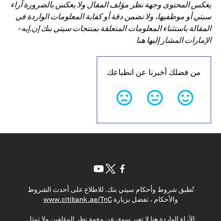
يعكس المحتوى وجهة نظر مؤلف المقال ولا يعكس بالضرورة آراء
سيتي أو موظفيها، ولا نضمن دقة أو كفاية المعلومات الواردة في
المقالة باستثناء المعلومات المتعلقة بمنتجات سيتي بنك إن.إيه-
الإمارات المشار إليها هنا
من فضلك أخبرنا عن انطباعك
(opens in a new tab)
(opens in a new tab)
(opens in a new tab)
تُطبق شروط وأحكام سيتي بنك. للاطلاع على أحدث الشروط
(opens in a new tab)
والأحكام ، تفضل بزيارة
www.citibank.ae/TnC
الآراء الواردة هنا لا تعبر سوى عن وجهة نظر المؤلفين ولا تمثل