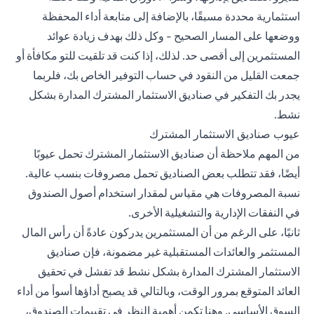
استثمارية محددة مسبقًا، بالإضافة إلى متابعة أداء المحفظة
ووضعها على المسار الصحيح - وكل ذلك بهدف زيادة عوائد
المستثمرين إلى أقصى حد. لذلك، إذا كنت قد تلقيت للتو مكافأة أو
جمعت القليل من النقود في حساب التوفير الخاص بك، فلربما
يجدر بك التفكير في صناديق الاستثمار المشترك المدارة بشكل
نشط.
عيوب صناديق الاستثمار المشترك
من المهم ملاحظة أن صناديق الاستثمار المشترك تحمل عيوبًا
أيضًا، فقد تتطلب بعض الصناديق تحمل مصروفات بنسب عالية.
نسبة المصروفات هي مقياس لمقدار استخدام أصول الصندوق
في النفقات الإدارية والتشغيلية الأخرى.
ثانيًا، على الرغم من أن المستثمرين يدركون عادةً أن رأس المال
المستثمر والعائدات المستقبلية غير مضمونة، فإن صناديق
الاستثمار المشترك المدارة بشكل نشط قد تفشل في تحقيق
العائد المتوقع بمرور الوقت، وبالتالي قد يصبح أداؤها أسوأ من أداء
السوق الأساسي. وهنا تكمن أهمية النظر في تقييمات الصندوق،