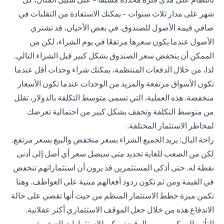
شهر على مدار ثلاث سنوات - يمكنك الاستفادة من التقلبات في
صافي قيمة الأصول للصندوق. في بعض الأحيان، قد تشتري
الأصول عندما يكون سعرها مرتفعًا في يوم الشراء، لكن من
الممكن أن ينخفض سعر الصندوق بشكل كبير قبل الشراء التالي.
لذا، من خلال الدفعات المنتظمة، يمكنك شراء وحدات أقل عندما
تكون الأسواق مرتفعة والمزيد من الوحدات عندما تكون الأسعار
منخفضة. هذه العملية، التي تسمى متوسط التكلفة بالدولار، تقلل
من متوسط التكلفة وتخفف بشكل كبير من احتمالية تعرضك
لمخاطر الاستثمار المختلفة.
راحة البال: يريد الجميع الشراء بسعر منخفض والبيع بسعر مرتفع.
لكن من الصعب للغاية تحديد متى سيصل سعر أي أصل إلى أدنى
نقطة له. حتى أذكى المستثمرين قد يرون أن استثماراتهم تنخفض
في القيمة ومن ثم تكون ردود أفعالهم مبنية على العواطف. وهنا
تكمن ميزة خطط الاستثمار المنظم من حيث أنها تقضي على حالة
الاندفاع هذه من خلال جعل الموقف الاستثماري أكثر عقلانية.
التأثير المركب بمرور الوقت: يمكن للاستثمارات الصغيرة