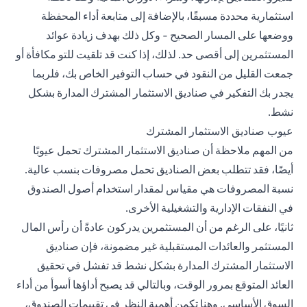
استثمارية محددة مسبقًا، بالإضافة إلى متابعة أداء المحفظة
ووضعها على المسار الصحيح - وكل ذلك بهدف زيادة عوائد
المستثمرين إلى أقصى حد. لذلك، إذا كنت قد تلقيت للتو مكافأة أو
جمعت القليل من النقود في حساب التوفير الخاص بك، فلربما
يجدر بك التفكير في صناديق الاستثمار المشترك المدارة بشكل
نشط.
عيوب صناديق الاستثمار المشترك
من المهم ملاحظة أن صناديق الاستثمار المشترك تحمل عيوبًا
أيضًا، فقد تتطلب بعض الصناديق تحمل مصروفات بنسب عالية.
نسبة المصروفات هي مقياس لمقدار استخدام أصول الصندوق
في النفقات الإدارية والتشغيلية الأخرى.
ثانيًا، على الرغم من أن المستثمرين يدركون عادةً أن رأس المال
المستثمر والعائدات المستقبلية غير مضمونة، فإن صناديق
الاستثمار المشترك المدارة بشكل نشط قد تفشل في تحقيق
العائد المتوقع بمرور الوقت، وبالتالي قد يصبح أداؤها أسوأ من أداء
السوق الأساسي. وهنا تكمن أهمية النظر في تقييمات الصندوق،