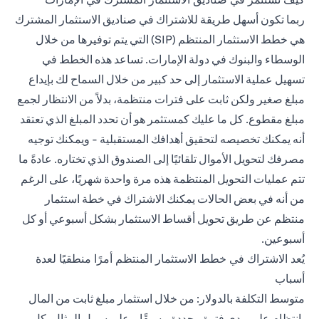
ربما تكون أسهل طريقة للاشتراك في صناديق الاستثمار المشترك
هي خطط الاستثمار المنتظم (SIP) التي يتم توفيرها من خلال
الوسطاء والبنوك في دولة الإمارات. تساعد هذه الخطط في
تسهيل عملية الاستثمار إلى حد كبير من خلال السماح لك بإيداع
مبلغ صغير ولكن ثابت على فترات منتظمة، بدلاً من الانتظار لجمع
مبلغ مقطوع. كل ما عليك كمستثمر هو أن تحدد المبلغ الذي تعتقد
أنه يمكنك تخصيصه لتحقيق أهدافك المستقبلية - ويمكنك توجيه
مصرفك لتحويل الأموال تلقائيًا إلى الصندوق الذي تختاره. عادةً ما
تتم عمليات التحويل المنتظمة هذه مرة واحدة شهريًا، على الرغم
من أنه في بعض الحالات يمكنك الاشتراك في خطة استثمار
منتظم عن طريق تحويل أقساط الاستثمار بشكل أسبوعي أو كل
أسبوعين.
يُعد الاشتراك في خطط الاستثمار المنتظم أمرًا منطقيًا لعدة
أسباب
متوسط التكلفة بالدولار: من خلال استثمار مبلغ ثابت من المال
بانتظام على مدى فترة محددة مسبقًا - على سبيل المثال، كل