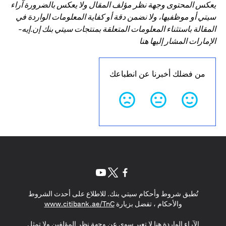
يعكس المحتوى وجهة نظر مؤلف المقال ولا يعكس بالضرورة آراء
سيتي أو موظفيها، ولا نضمن دقة أو كفاية المعلومات الواردة في
المقالة باستثناء المعلومات المتعلقة بمنتجات سيتي بنك إن.إيه-
الإمارات المشار إليها هنا
من فضلك أخبرنا عن انطباعك
opens in a new tab
opens in a new tab
opens in a new tab
تُطبق شروط وأحكام سيتي بنك. للاطلاع على أحدث الشروط
s in a new tab
والأحكام ، تفضل بزيارة
www.citibank.ae/TnC
الآراء الواردة هنا لا تعبر سوى عن وجهة نظر المؤلفين ولا تمثل