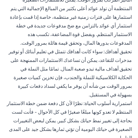
المنتظمة أن تولد عوائد أعلى بكثير من المبالغ الإجمالية التي يتم
استثمارها على فترات زمنية غير منتظمة، خاصة إذا قمت بإعادة
استثمار أي عوائد بالتزامن مع ضخ مدفوعات جديدة في خطة
الاستثمار المنتظم. وبفضل قوة المضاعفة، تكسب هذه
المدفوعات بدورها المال، وتحقق قيمة هائلة بمرور الوقت.
تحقيق أهدافك: سواء كانت أهدافك تتمثل في تعليم أبنائك أو توفير
مدخرات للتقاعد، يمكن أن تساعدك الاستثمارات الممنهجة على
تحقيق أهداف مالية تبدو صعبة المنال. تمامًا مثل النملة في
الحكاية الكلاسيكية للنملة والجندب، فإن تخزين كميات صغيرة
بمرور الوقت من شأنه أن يوفر ما يكفي لسداد دفعات كبيرة
بسهولة في المستقبل.
استمرارية أسلوب الحياة: نظرًا لأن كل دفعة ضمن خطة الاستثمار
المنتظم لا تعدو كونها مبلغًا صغيرًا في كل الأحوال - فأنت لست
بحاجة إلى تغيير نمط حياتك بشكل كبير. يمكن لبعض التغييرات
الصغيرة في حياتك اليومية أن تؤتي ثمارها بشكل جيد على المدى
الطويل.