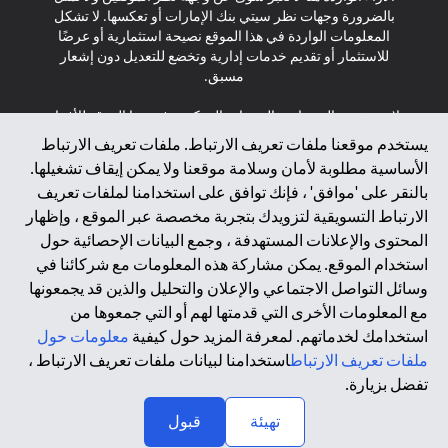
بالضرورة وجهات نظر سيتي بنك الإمارات أو تعكسها. لا تشكل
المعلومات الواردة في هذا الموقع نصيحة استثمارية أو عرضًا
للاستثمار أو تقديم خدمات إدارية وتخضع للتعديل دون إشعار
مسبق.
لا يتم تقديم المنتجات والخدمات المذكورة في هذا الموقع للأفراد
المقيمين في الاتحاد الأوروبي أو المنطقة الاقتصادية الأوروبية أو
يستخدم موقعنا ملفات تعريف الارتباط. ملفات تعريف الارتباط
سويسرا أو غيرنسي أو جيرسي أو موناكو أو سان مارينو أو
الأساسية مطلوبة لأمان وسلامة موقعنا ولا يمكن إيقاف تشغيلها.
الفاتيكان أو جزيرة مان أو المملكة المتحدة أو خصوصية البيانات
بالنقر على 'موافق' ، فإنك توافق على استخدامنا لملفات تعريف
(لائحة حماية البيانات العامة \ قانون حماية البيانات الشخصية
الارتباط التسويقية لتزويدك بتجربة مخصصة عبر الموقع ، وإظهار
العامة \ قانون خصوصية نيوزيلندا). المحتوى الموجود في هذه
الصفحة ليس ولا ينبغي تفسيره على أنه عرض أو دعوة أو دعوة
المحتوى والإعلانات المستهدفة ، وجمع البيانات الإحصائية حول
لشراء أو بيع أي من المنتجات والخدمات المذكورة هنا لمثل هؤلاء
استخدام الموقع. يمكن مشاركة هذه المعلومات مع شركائنا في
الأفراد.
وسائل التواصل الاجتماعي والإعلان والتحليل والذين قد يجمعونها
مع المعلومات الأخرى التي قدمتها لهم أو التي جمعوها من
*GDPR – اللائحة العامة لحماية البيانات؛ * LGPD – Lei Geral de
استخدامك لخدماتهم. لمعرفة المزيد حول كيفية
معلومات حول
Proteção de Dados Pessoais ; *NZPA – قانون الخصوصية
النيوزيلندي
ملفات تعريف الارتباط
استخدامنا لبيانات ملفات تعريف الارتباط ،
تفضل بزيارة.
↑
2025 citibank.ae
تهيئة
قبول