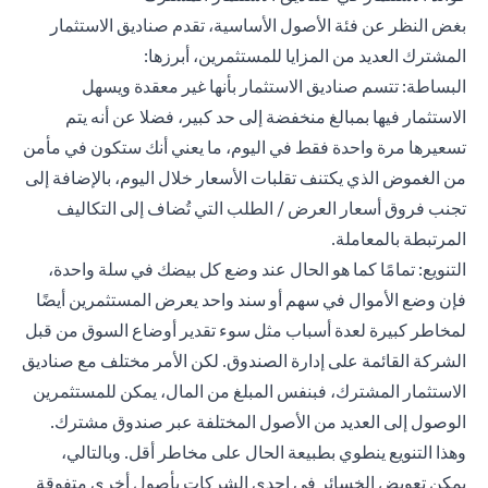
بغض النظر عن فئة الأصول الأساسية، تقدم صناديق الاستثمار
المشترك العديد من المزايا للمستثمرين، أبرزها:
البساطة: تتسم صناديق الاستثمار بأنها غير معقدة ويسهل
الاستثمار فيها بمبالغ منخفضة إلى حد كبير، فضلا عن أنه يتم
تسعيرها مرة واحدة فقط في اليوم، ما يعني أنك ستكون في مأمن
من الغموض الذي يكتنف تقلبات الأسعار خلال اليوم، بالإضافة إلى
تجنب فروق أسعار العرض / الطلب التي تُضاف إلى التكاليف
المرتبطة بالمعاملة.
التنويع: تمامًا كما هو الحال عند وضع كل بيضك في سلة واحدة،
فإن وضع الأموال في سهم أو سند واحد يعرض المستثمرين أيضًا
لمخاطر كبيرة لعدة أسباب مثل سوء تقدير أوضاع السوق من قبل
الشركة القائمة على إدارة الصندوق. لكن الأمر مختلف مع صناديق
الاستثمار المشترك، فبنفس المبلغ من المال، يمكن للمستثمرين
الوصول إلى العديد من الأصول المختلفة عبر صندوق مشترك.
وهذا التنويع ينطوي بطبيعة الحال على مخاطر أقل. وبالتالي،
يمكن تعويض الخسائر في إحدى الشركات بأصول أخرى متفوقة