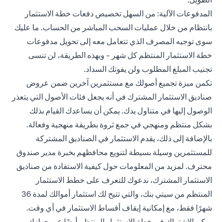
المدفوعات الآلية: من السهل تخصيص دفعات خطة الاستثمار
بانتظام من خلال عمليات السحب المباشر من الحساب. ما عليك
سوى توجيه المصرف الذي تتعامل معه إلى تحويل مدفوعات
خطة الاستثمار المنتظم كل شهر - وبهذه الطريقة، لن تنسى
تجنيب المبلغ المطلوب ولن يفوتك السداد.
تكمن ميزة تجميع أصولك مع مستثمرين آخرين ضمن عروض
صناديق الاستثمار المشترك في أنه يجعل فئات الأصول التي يتعذر
الوصول إليها في متناول يدك. يمكن أن يساعدك القيام بذلك
بشكل منتظم ومنهجي في جمع ثروة بطريقة منهجية وفعالة.
بالإضافة إلى ذلك، يقدم الاستثمار في الصناديق المشتركة
للمستثمرين وسيلة بسيطة لتنويع محافظهم بخبرة مدير صندوق
محترف. لمزيد من المعلومات حول كيفية الاستفادة من صناديق
الاستثمار المشترك، ندعوك للتعرف على خطط الاستثمار
المنتظم من سيتي بنك، والتي تتيح لك استثمار أموالك لمدة 36
شهرًا فقط، مع إمكانية إيقاف أقساط الاستثمار في أي وقت.
يمكن الاشتراك في خطة الاستثمار المنتظم أيضًا عبر جهازك