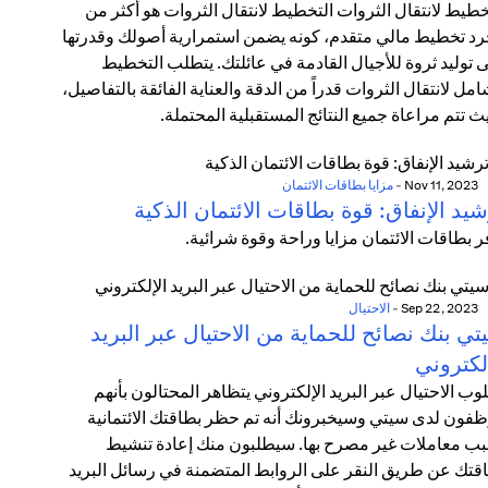
خطيط لانتقال الثروات التخطيط لانتقال الثروات هو أكثر من
د تخطيط مالي متقدم، كونه يضمن استمرارية أصولك وقدرتها
 توليد ثروة للأجيال القادمة في عائلتك. يتطلب التخطيط
امل لانتقال الثروات قدراً من الدقة والعناية الفائقة بالتفاصيل،
ث تتم مراعاة جميع النتائج المستقبلية المحتملة.
Nov 11, 2023
-
مزايا بطاقات الائتمان
يد الإنفاق: قوة بطاقات الائتمان الذكية
ر بطاقات الائتمان مزايا وراحة وقوة شرائية.
Sep 22, 2023
-
الاحتيال
ي بنك نصائح للحماية من الاحتيال عبر البريد
لكتروني
وب الاحتيال عبر البريد الإلكتروني يتظاهر المحتالون بأنهم
فون لدى سيتي وسيخبرونك أنه تم حظر بطاقتك الائتمانية
ب معاملات غير مصرح بها. سيطلبون منك إعادة تنشيط
قتك عن طريق النقر على الروابط المتضمنة في رسائل البريد