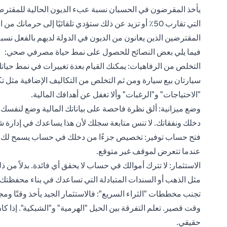
يأخذ المقرضون في الحسبان نسبة عبء الديون الحالية للمقترضي
التي تقارب 50٪ أو تزيد عن ذلك ستؤدي تلقائيًا إلى حر
المقترضين الذين يعانون من الديون في الدولة لديهم بالفعل نسب
فيما يلي بعض النصائح للحصول على نمط حياة مصرفي صحي:
التخلص من الرفاهيات: يمكنك القيام بعدة تغييرات في نمط حياتك 
سيارتان بيع سيارة ومن ثم التخلص من التكاليف الإضافية مثل تكال
"الاحتياجات" و"الرغبات" وألا تغفل عن أهدافك المالية.
وضع ميزانية: ألق نظرة فاحصة على بياناتك المالية وضع لنفسك 
دخلك ونفقاتك. لا تنس متابعة سجلك لأن هذا يساعدك في إدارة ش
فتح حساب توفير: تخصيص جزءًا من دخلك في حساب يسمح لك بم
عندما تتعرض لموقف غير متوقع.
الاستثمار: لا تترك أموالك في حساب لا يحقق أي فائدة. بدلاً 
مثل الذهب أو السندات المتبادلة التي تساعدك في بناء محفظتك ا
تجنب مخططات "الثراء السريع": فالاستثمار الجيد يأخذ وقتًا ومج
وقت قصير. تعلم التفرقة بين الحيل "الهرمية" و"الشبكية". إذا ك
حقيقي.