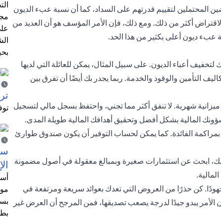
الت
ن المحتملين لتقييم قدرتهم على السداد، كما أن نسبة عبء الديون
مجر
مانك من الاقتراض أكثر من ذلك. ومع ذلك، فإن الأمر المؤسف هو أن العديد من
على
ة عبء ديون أعلى بكثير من هذا الحد.
الش
بحي
لتخفيف أعباء الديون. على سبيل المثال، يمكن للعائلة التي لديها
يف التأمين والوقود والخدمة. ربما يجدر بك أيضًا أن تفرق بين
ترش
ميزانية شهرية. لا تنفق أكثر مما تجني، واحتفظ بسجل مالي لتسجيل
توف
ؤونك المالية بشكل أفضل وتحقيق أهدافك المالية طويلة المدى.
راكمة الفائدة. كما يمكن لحساب التوفير أن يكون صندوق طوارئ
سيت
من ذلك، ابحث عن استثمارات صغيرة وبمبالغ معقولة في أصول مضمونة
الإ
لمالية.
أسل
هودًا. كن حذرًا من العروض التي تعدك بعوائد سريعة ومرتفعة في
موظ
بسب
ان الأمر يبدو جيدًا لدرجة يصعب تصديقها، فمن المرجح أن العرض غير
بطا