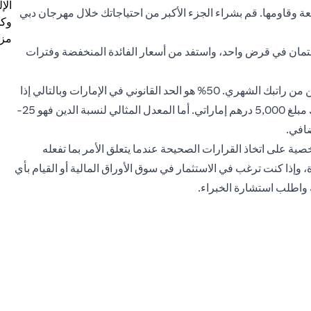
الإ
وقاومها. قم بشراء الجزء الأكبر من احتياجاتك خلال مهرجان دبي
وكل
مزي
ائتمان في قرض واحد، واستفد من أسعار الفائدة المنخفضة وفترات
تحكم في نسبة عبء الدين: نسبة عبء الدين هي مبلغ سداد الدين من راتبك الشهري. 50% هو الحد القانوني في الإمارات وبالتالي إذا
كان راتبك 10,000 درهم إماراتي، تأكد ألا تتجاوز مدفوعات ديونك مبلغ 5,000 درهم إماراتي. أما المعدل المثالي لنسبة الدين فهو 25-
ية على اتخاذ القرارات الصحيحة عندما يتعلق الأمر بما تفعله
ة، وإذا كنت ترغب في الاستثمار في سوق الأوراق المالية أو القيام بأي
عه واطلب استشارة الخبراء.