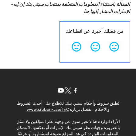
المقالة باستثناء المعلومات المتعلقة بمنتجات سيتي بنك إن.إيه-
الإمارات المشار إليها هنا
من فضلك أخبرنا عن انطباعك
(opens in a new tab)
(opens in a new tab)
(opens in a new tab)
تُطبق شروط وأحكام سيتي بنك. للاطلاع على أحدث الشروط
(opens in a new tab)
والأحكام ، تفضل بزيارة
www.citibank.ae/TnC
الآراء الواردة هنا لا تعبر سوى عن وجهة نظر المؤلفين ولا تمثل
بالضرورة وجهات نظر سيتي بنك الإمارات أو تعكسها. لا تشكل
المعلومات الواردة في هذا الموقع نصيحة استثمارية أو عرضًا