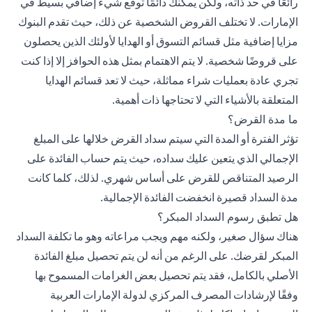
رائعًا في حد ذاته، ولكن يمكنك دائمًا توقع شيء إضافي بسيط في
الإمارات. لا تختلف القروض الشخصية عن ذلك، حيث تقدم البنوك
مزايا إضافية مثل قسائم التسوق أو الهدايا لأولئك الذين يحصلون
على قروضًا شخصية. لا يتم الاهتمام بمثل هذه الحوافز إلا إذا كنت
تجري عادة بعمليات شراء مماثلة، حيث لا تعد قسائم الهدايا
المتعلقة بالأشياء التي لا تحتاجها ذات أهمية.
ما مدة القرض؟
تؤثر الفترة أو المدة التي سيتم سداد القرض خلالها على المبلغ
الإجمالي الذي يتعين عليك سداده، حيث يتم حساب الفائدة على
الرصيد المتناقص للقرض على أساس شهري. لذلك، كلما كانت
مدة السداد قصيرة انخفضت الفائدة الإجمالية.
هل تطبق رسوم السداد المبكر؟
هناك سؤال صغير، ولكنه مهم ويجب مراعاته وهو ما تكلفة السداد
المبكر لقرضك. على الرغم من أنه لن يتم تحصيل مبلغ الفائدة
الأصلي بالكامل، فقد يتم تحصيل بعض الغرامات المسموح بها
وفقًا لإرشادات المصرف المركزي لدولة الإمارات العربية