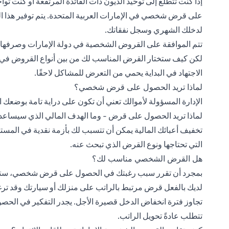
إذا كنت تتطلع إلى توحيد الديون ذات الفائدة المرتفعة أو كنت 
على قرض شخصي في الإمارات العربية المتحدة. يتم توفير هذا الخي
لدخلك الشهري وسجل نفقاتك.
تتم الموافقة على القروض الشخصية في دولة الإمارات وصرفها بشكل عام
لكن كيف ستختار القرض المناسب لك من بين أنواع القروض في ا
الاجتهاد في البداية يحمي من التعرض للمشاكل لاحقًا.
لماذا تريد الحصول على قرض شخصي؟
الإدارة المسؤولة لأموالك تعني أن تكون على دراية تامة بوضعك
لماذا تريد الحصول على قرض - وما الهدف المالي الذي سيساعدك
تخفيف أعبائك المالية يمكن أن تتسبب لك بأزمة نقدية في المستق
التي تحتاجها ونوع القرض الذي تبحث عنه.
هل القرض الشخصي مناسب لك؟
بمجرد أن تقرر سبب رغبتك في الحصول على قرض شخصي، ستحتاج إل
لديك بالفعل قرض مرتبط بالراتب على منزلك أو سيارتك وقد ت
تجاوز فترة انخفاض الدخل قصيرة الأجل. يجدر التفكير في الح
تتطلب عادةً تحويل الراتب.