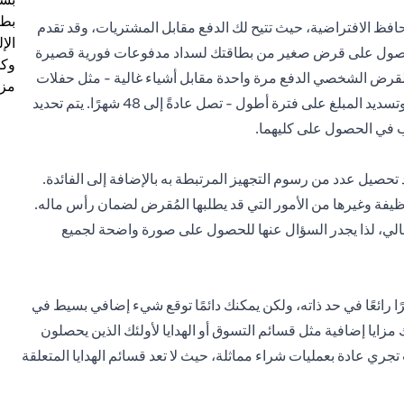
بطا
محافظ الافتراضية، حيث تتيح لك الدفع مقابل المشتريات، وقد تقدم
الإ
ن الحصول على قرض صغير من بطاقتك لسداد مدفوعات فورية قصيرة
وكل
ك القرض الشخصي الدفع مرة واحدة مقابل أشياء غالية - مثل حفلات
مزي
الزواج في العائلة. كما يتيح لك دفع فاتورة كبيرة في وقت واحد، وتسديد المبلغ على فترة أطول - تصل عادةً إلى 48 شهرًا. يتم تحديد
غب في الحصول على كليهما.
صيل عدد من رسوم التجهيز المرتبطة به بالإضافة إلى الفائدة.
يفة وغيرها من الأمور التي قد يطلبها المُقرض لضمان رأس ماله.
إجمالي، لذا يجدر السؤال عنها للحصول على صورة واضحة لجميع
رًا رائعًا في حد ذاته، ولكن يمكنك دائمًا توقع شيء إضافي بسيط في
زايا إضافية مثل قسائم التسوق أو الهدايا لأولئك الذين يحصلون
 تجري عادة بعمليات شراء مماثلة، حيث لا تعد قسائم الهدايا المتعلقة