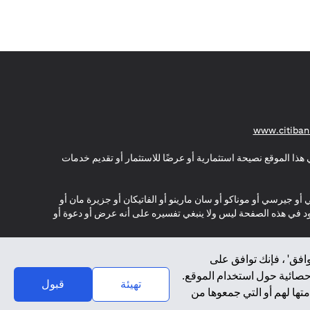
opens in a new tab
www.citiban
هذا الموقع نصيحة استثمارية أو عرضًا للاستثمار أو تقديم خدمات
ي أو جيرسي أو موناكو أو سان مارينو أو الفاتيكان أو جزيرة مان أو
موجود في هذه الصفحة ليس ولا ينبغي تفسيره على أنه عرض أو دعوة أو
افق' ، فإنك توافق على
إحصائية حول استخدام الموقع.
تهيئة
قبول
تها لهم أو التي جمعوها من