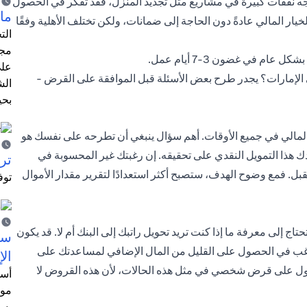
تواجه نفقات كبيرة في مشاريع مثل تجديد المنزل، فقد تفكر في الحصول
ما 
ار المالي عادةً دون الحاجة إلى ضمانات، ولكن تختلف الأهلية وفقًا
الت
مجر
 في غضون 3-7 أيام عمل.
على
لإمارات؟ يجدر طرح بعض الأسئلة قبل الموافقة على القرض -
الش
بحي
 المالي في جميع الأوقات. أهم سؤال ينبغي أن تطرحه على نفسك هو
 هذا التمويل النقدي على تحقيقه. إن رغبتك غير المحسوبة في
ترش
بل. فمع وضوح الهدف، ستصبح أكثر استعدادًا لتقرير مقدار الأموال
توف
ى معرفة ما إذا كنت تريد تحويل راتبك إلى البنك أم لا. قد يكون
سيت
رغب في الحصول على القليل من المال الإضافي لمساعدتك على
الإ
صول على قرض شخصي في مثل هذه الحالات، لأن هذه القروض لا
أسل
موظ
بسب