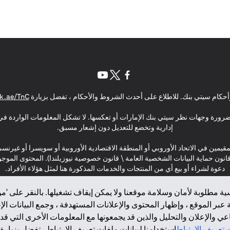
opens in a new tab
opens in a new tab
opens in a new tab
حكام سيتي بنك. للاطلاع على أحدث الشروط والأحكام ، تفضل بزيارة
k.ae/TnC
بالضرورة وجهات نظر سيتي بنك الإمارات أو تعكسها. لا تشكل المعلومات الواردة في 
إدارية وتخضع للتعديل دون إشعار مسبق.
مقيمين في الاتحاد الأوروبي أو المنطقة الاقتصادية الأوروبية أو سويسرا أو غيرنس
\ قانون حماية البيانات الشخصية العامة \ قانون خصوصية نيوزيلندا). المحتوى ال
دعوة لشراء أو بيع أي من المنتجات والخدمات المذكورة هنا لمثل هؤلاء الأفراد.
ة مطلوبة لأمان وسلامة موقعنا ولا يمكن إيقاف تشغيلها. بالنقر على 'مو
بر الموقع ، وإظهار المحتوى والإعلانات المستهدفة ، وجمع البيانات ال
 والإعلان والتحليل والذين قد يجمعونها مع المعلومات الأخرى التي قدم
2025 citibank.ae
تعريف الارتباط
استخدامنا لبيانات ملفات تعريف الارتباط ، تفضل بزيارة.