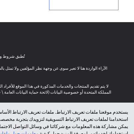
تُطبق شروط وأ
الآراء الواردة هنا لا تعبر سوى عن وجهة نظر المؤلفين ولا تمثل 
لا يتم تقديم المنتجات والخدمات المذكورة في هذا الموقع للأفراد ال
المملكة المتحدة أو خصوصية البيانات (لائحة حماية البيانات العامة 
*GDPR – اللائحة العامة لحماية البيانات؛ * LGPD – Lei Geral de Proteção de Dados Pessoais ; *NZPA – قانون الخصوصية النيوزيلندي
يستخدم موقعنا ملفات تعريف الارتباط. ملفات تعريف الارتباط الأساسي
استخدامنا لملفات تعريف الارتباط التسويقية لتزويدك بتجربة مخصصة ع
↑
يمكن مشاركة هذه المعلومات مع شركائنا في وسائل التواصل الاجتماعي
استخدامك لخدماتهم. لمعرفة المزيد حول كيفية
معلومات حول ملفات 