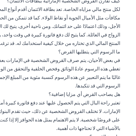
كيف تقارن القروض الشخصية الإماراتية ببطاقات الائتمان؟
لكل منتج مالي مزاياه الخاصة. تعد بطاقة الائتمان أقدم أنواع ال
مكافآت مثل الأميال الجوية أو نقاط الولاء. كما قد تتمكن م
الأجل، وذلك اعتمادًا على حد ائتمانك. ومن ناحية أخرى، يتيح ل
المنتج المالي الذي تختاره من خلال كيفية استخدامك له. قد تر
ما الرسوم التي يتطلبها القرض؟
في بعض الأحيان، يتم صرف القروض الشخصية في الإمارات بعد تح
تغطي هذه الرسوم عادةً الوثائق وفحص الخلفية والتحقق من الوظ
غالبًا ما يتم التعبير عن هذه الرسوم كنسبة مئوية من المبلغ ال
الرسوم التي قد تتكبدها.
هل يصاحب القرض أي مزايا إضافية؟
تعتبر راحة البال التي يتم الحصول عليها عند دفع فاتورة كبيرة أم
الإمارات. لا تختلف القروض الشخصية عن ذلك، حيث تقدم البنوك م
على قروضًا شخصية. لا يتم الاهتمام بمثل هذه الحوافز إلا إذا كنت
بالأشياء التي لا تحتاجها ذات أهمية.