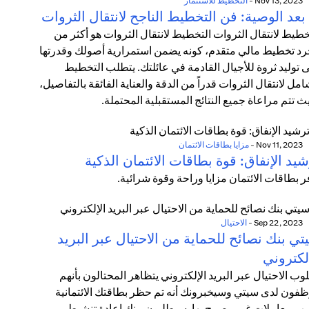
Nov 13, 2023
-
التخطيط للاستثمار
بعد الوصية: فن التخطيط الناجح لانتقال الثروات
خطيط لانتقال الثروات التخطيط لانتقال الثروات هو أكثر من
د تخطيط مالي متقدم، كونه يضمن استمرارية أصولك وقدرتها
 توليد ثروة للأجيال القادمة في عائلتك. يتطلب التخطيط
امل لانتقال الثروات قدراً من الدقة والعناية الفائقة بالتفاصيل،
ث تتم مراعاة جميع النتائج المستقبلية المحتملة.
Nov 11, 2023
-
مزايا بطاقات الائتمان
يد الإنفاق: قوة بطاقات الائتمان الذكية
ر بطاقات الائتمان مزايا وراحة وقوة شرائية.
Sep 22, 2023
-
الاحتيال
ي بنك نصائح للحماية من الاحتيال عبر البريد
لكتروني
وب الاحتيال عبر البريد الإلكتروني يتظاهر المحتالون بأنهم
فون لدى سيتي وسيخبرونك أنه تم حظر بطاقتك الائتمانية
ب معاملات غير مصرح بها. سيطلبون منك إعادة تنشيط