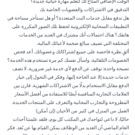
الوقت الإضافي المتاح لك لتعلم مهارة حياتية جديدة؟
التدقيق في الاشتراكات والعضويات الخاصة بك
هل تدفع مقابل خدمات البث المتعددة؟ أو هل تستأجر مساحة في
التطبيقات السحابية الإلكترونية لحفظ تلك الصور المكررة على
هاتفك؟ هناك احتمالات أنك مشترك في العديد من الخدمات
المختلفة التي تضيف مبالغ ضخمة لأعبائك المالية.
ألقِ نظرة فاحصة على جميع اشتراكاتك وعضوياتك. أعد فحص
الخصومات التلقائية، واسأل نفسك كم مرة تستخدم هذه الخدمة؟
نصيحة واحدة: توقف عن الدفع لأي خدمة غير ضرورية. لا تضف
خدمات جديدة إلا عند الحاجة إليها، وفكر في التحول إلى خيار
الدفع مقابل الاستخدام بدلًا من الاشتراكات الشهرية. قارن بين
العلامات التجارية المنافسة أيضًا للاستفادة من أفضل الأسعار
المطروحة والتجارب المجانية والتعرف على المنتجات الجديدة.
العمل من المنزل في كثير من الأحيان (إن أمكن)
حاليًا، لا داعي لتواجدك في المكتب كل يوم، فلقد علمتنا أحداث
العام الماضي أن العديد من الوظائف يمكن القيام بها عن بُعد. فكر