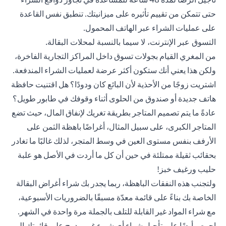
حتى تتمكن من تقييم تأثيره على ميزانيتك. تنطبق نفس القاعدة
على عمليات الشراء عبر الهاتف المحمول.
التسوق عبر الإنترنت، لا سيما بالنسبة لمحلات البقالة.
من المغري القيام بجولات تسوق داخل المراكز التجارية الفاخرة،
ولكن هذا يعني أنك ستكون أكثر عرضة لعمليات الشراء المندفعة.
اشتريت زوجًا من الأحذية لأن البائع كان ودودًا؟ هل اقتنيت حافظة
هاتف جديدة أو صندوق من الحلوى أثناء وقوفك في طابور طويل؟
عادةً ما يتم تصميم المتاجر بطريقة تغريك لإنفاق المال، حيث تضع
المتاجر الكبرى، على سبيل المثال، أغراضًا باهظة الثمن على
الأرفف بنفس مستوى العين في وسط المتجر، لذلك غالبًا ما تغادر
بحقائب ثقيلة ممتلئة في حين أن كل ما أردت في الأصل هو علبة
حليب ورغيف خبز!
ولتجنب هذه النفقات الباهظة، ربما يجدر بك شراء أغراض البقالة
الخاصة بك بناءً على قائمة معدّة مسبقًا بالضروريات الأسبوعية،
مع شراء المواد غير القابلة للتلف بالجملة مرة واحدة في الشهر.
احرص أيضًا على تأجيل شراء أي شيء غير مدرج على قائمتك إلى