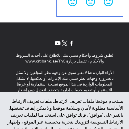
(opens in a new tab)
(opens in a new tab)
(opens in a new tab)
تُطبق شروط وأحكام سيتي بنك. للاطلاع على أحدث الشروط
(opens in a new tab)
والأحكام ، تفضل بزيارة
www.citibank.ae/TnC
الآراء الواردة هنا لا تعبر سوى عن وجهة نظر المؤلفين ولا تمثل
بالضرورة وجهات نظر سيتي بنك الإمارات أو تعكسها. لا تشكل
المعلومات الواردة في هذا الموقع نصيحة استثمارية أو عرضًا
للاستثمار أو تقديم خدمات إدارية وتخضع للتعديل دون إشعار
مسبق.
يستخدم موقعنا ملفات تعريف الارتباط. ملفات تعريف الارتباط
لا يتم تقديم المنتجات والخدمات المذكورة في هذا الموقع للأفراد
الأساسية مطلوبة لأمان وسلامة موقعنا ولا يمكن إيقاف تشغيلها.
المقيمين في الاتحاد الأوروبي أو المنطقة الاقتصادية الأوروبية أو
بالنقر على 'موافق' ، فإنك توافق على استخدامنا لملفات تعريف
سويسرا أو غيرنسي أو جيرسي أو موناكو أو سان مارينو أو
الارتباط التسويقية لتزويدك بتجربة مخصصة عبر الموقع ، وإظهار
الفاتيكان أو جزيرة مان أو المملكة المتحدة أو خصوصية البيانات
المحتوى والإعلانات المستهدفة ، وجمع البيانات الإحصائية حول