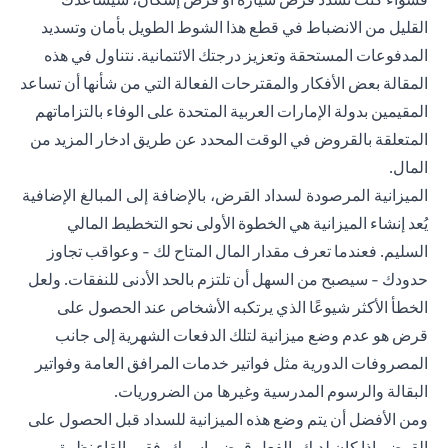
القليل من الانضباط في قطع هذا الشوط الطويل بأمان وتسديد
المدفوعات المستحقة وتعزيز درجتك الائتمانية. نتناول في هذه
المقالة بعض الأفكار والمقترحات الفعالة التي من شأنها أن تساعد
المقيمين بدولة الإمارات العربية المتحدة على الوفاء بالتزاماتهم
المتعلقة بالقروض في الوقت المحدد عن طريق ادخار المزيد من
المال.
الميزانية المرصودة لسداد القرض، بالإضافة إلى المبالغ الإضافية
يُعد إنشاء الميزانية هي الخطوة الأولى نحو التخطيط المالي
السليم. فعندما تعرف مقدار المال المتاح لك - وعواقب تجاوز
حدودك - سيصبح من السهل أن تلتزم بالحد الأدنى للنفقات. ولعل
الخطأ الأكثر شيوعًا الذي يرتكبه الأشخاص عند الحصول على
قرض هو عدم وضع ميزانية لتلك الدفعات الشهرية إلى جانب
المصروفات الدورية مثل فواتير خدمات المرافق العامة وفواتير
البقالة والرسوم المدرسية وغيرها من الضروريات.
ومن الأفضل أن يتم وضع هذه الميزانية للسداد قبل الحصول على
القرض. إذا كان لديك بالفعل قرض باسمك، فقم بإلقاء نظرة