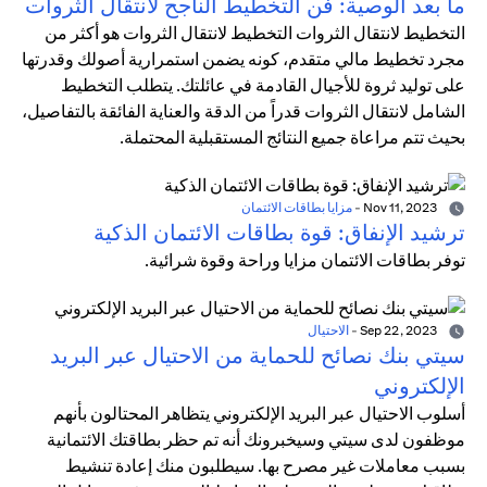
ما بعد الوصية: فن التخطيط الناجح لانتقال الثروات
التخطيط لانتقال الثروات التخطيط لانتقال الثروات هو أكثر من
مجرد تخطيط مالي متقدم، كونه يضمن استمرارية أصولك وقدرتها
على توليد ثروة للأجيال القادمة في عائلتك. يتطلب التخطيط
الشامل لانتقال الثروات قدراً من الدقة والعناية الفائقة بالتفاصيل،
بحيث تتم مراعاة جميع النتائج المستقبلية المحتملة.
Nov 11, 2023
-
مزايا بطاقات الائتمان
ترشيد الإنفاق: قوة بطاقات الائتمان الذكية
توفر بطاقات الائتمان مزايا وراحة وقوة شرائية.
Sep 22, 2023
-
الاحتيال
سيتي بنك نصائح للحماية من الاحتيال عبر البريد
الإلكتروني
أسلوب الاحتيال عبر البريد الإلكتروني يتظاهر المحتالون بأنهم
موظفون لدى سيتي وسيخبرونك أنه تم حظر بطاقتك الائتمانية
بسبب معاملات غير مصرح بها. سيطلبون منك إعادة تنشيط