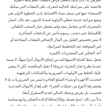
فاحصة على ميزانيتك الحالية لتتعرف على النفقات التي يمكنك
الاستغناء عنها في سبيل سداد الأقساط. إذن، الخطوة الأولى هي
وضع ميزانية جديدة تعطي الأولوية لسداد الديون. بعد ذلك، اتصل
بالمصرف الذي تتعامل معه وقم بتفعيل خيار السحب التلقائي
للأقساط حتى تتجنب رسوم تأخير عن الدفعات المتأخرة.
لا تنس تخصيص القليل من المال الإضافي للنفقات المفاجئة أو
غير المتوقعة عند التخطيط لميزانيتك.
أعد التفكير في المشتريات الكبيرة
يجعل نمط الحياة الاستهلاكية من إنفاق الأموال أمرًا سهلًا، لا سيما
عندما يطرح تجار التجزئة عروضًا لا تقبل المنافسة. لكن لا ينبغي
عليك الخلط بين الأولويات الضرورية والكماليات الترفيهية،
فتحديث الأجهزة أو شراء السلع الفاخرة ليس من الضروريات، إذ لا
يقتصر هذا النوع من عمليات الشراء على إهدار الأموال المدخرة
فحسب، بل يعرض وضعك المالي لعدم الاستقرار أيضًا.
بدلاً من ذلك، امنح نفسك وقتًا إضافيًا لإعادة التفكير واتبع سياسة
تأجيل الرضا لمدة 48 ساعة للمساعدة في تجاوز دوافع الشراء