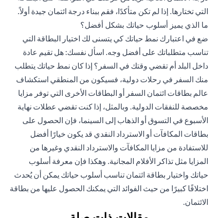
التي تختارها. إذا لم تكن متأكدًا، فقم
ببناء درجة ائتمان جيدة
أولاً.
ما الذي يميز أسلوب حياتك بشكل أفضل؟
ضع في اعتبارك نمط حياتك كي يتسنى لك اختيار البطاقة التي
تناسب متطلباتك على أفضل وجه. اسأل نفسك: هل تقيم عادة
داخل البلد أم تقضي وقتك في السفر؟ إذا كان نمط حياتك يتطلب
منك السفر في رحلات دولية، فسيكون من المنطقي استكشاف
عالم بطاقات ائتمان السفر أو البطاقات الأخرى التي توفر مزايا
مخصصة للنفقات الدولية. وبالمثل، إذا كنت تقضي عطلات نهاية
الأسبوع في التسوق أو الذهاب إلى السينما، فإن الحصول على
بطاقات المكافآت أو الاسترداد النقدي قد يكون خيارًا أفضل
للاستفادة من مزايا المكافآت والاسترداد النقدي وغيرها من
المزايا مثل تذاكر الأفلام المجانية. وهكذا فإن معرفة أسلوب
حياتك واختيار بطاقة ائتمان تناسب أسلوب حياتك يمكن أن يُحدث
اختلافًا كبيرًا من حيث الفوائد التي يمكنك الحصول عليها من بطاقة
الائتمان.
مقالات ذات صلة