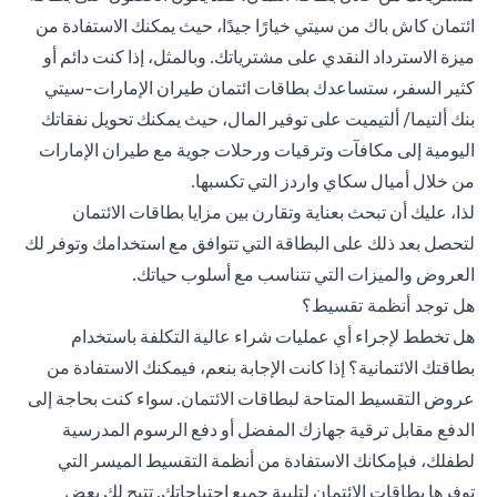
ائتمان كاش باك من سيتي خيارًا جيدًا، حيث يمكنك الاستفادة من
ميزة الاسترداد النقدي على مشترياتك. وبالمثل، إذا كنت دائم أو
كثير السفر، ستساعدك بطاقات ائتمان طيران الإمارات-سيتي
بنك ألتيما/ ألتيميت على توفير المال، حيث يمكنك تحويل نفقاتك
اليومية إلى مكافآت وترقيات ورحلات جوية مع طيران الإمارات
من خلال أميال سكاي واردز التي تكسبها.
لذا، عليك أن تبحث بعناية وتقارن بين مزايا بطاقات الائتمان
لتحصل بعد ذلك على البطاقة التي تتوافق مع استخدامك وتوفر لك
العروض والميزات التي تتناسب مع أسلوب حياتك.
هل توجد أنظمة تقسيط؟
هل تخطط لإجراء أي عمليات شراء عالية التكلفة باستخدام
بطاقتك الائتمانية؟ إذا كانت الإجابة بنعم، فيمكنك الاستفادة من
عروض التقسيط المتاحة لبطاقات الائتمان. سواء كنت بحاجة إلى
الدفع مقابل ترقية جهازك المفضل أو دفع الرسوم المدرسية
لطفلك، فبإمكانك الاستفادة من أنظمة
التقسيط الميسر
التي
توفرها بطاقات الائتمان لتلبية جميع احتياجاتك. تتيح لك بعض