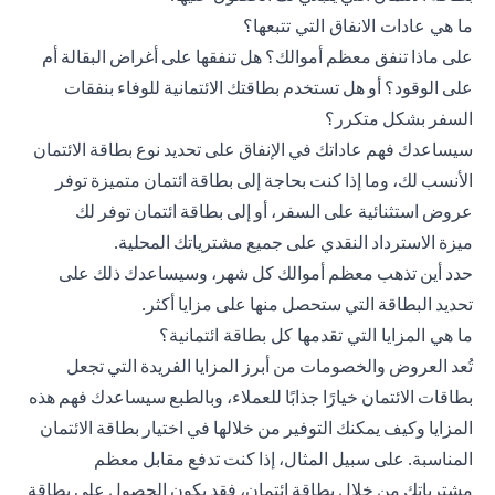
ما هي عادات الانفاق التي تتبعها؟
على ماذا تنفق معظم أموالك؟ هل تنفقها على أغراض البقالة أم
على الوقود؟ أو هل تستخدم بطاقتك الائتمانية للوفاء بنفقات
السفر بشكل متكرر؟
سيساعدك فهم عاداتك في الإنفاق على تحديد نوع بطاقة الائتمان
الأنسب لك، وما إذا كنت بحاجة إلى بطاقة ائتمان متميزة توفر
عروض استثنائية على السفر، أو إلى بطاقة ائتمان توفر لك
ميزة
الاسترداد النقدي
على جميع مشترياتك المحلية.
حدد أين تذهب معظم أموالك كل شهر، وسيساعدك ذلك على
تحديد البطاقة التي ستحصل منها على مزايا أكثر.
ما هي المزايا التي تقدمها كل بطاقة ائتمانية؟
تُعد العروض والخصومات من أبرز المزايا الفريدة التي تجعل
بطاقات الائتمان خيارًا جذابًا للعملاء، وبالطبع سيساعدك فهم هذه
المزايا وكيف يمكنك التوفير من خلالها في اختيار بطاقة الائتمان
المناسبة. على سبيل المثال، إذا كنت تدفع مقابل معظم
مشترياتك من خلال بطاقة ائتمان، فقد يكون الحصول على بطاقة