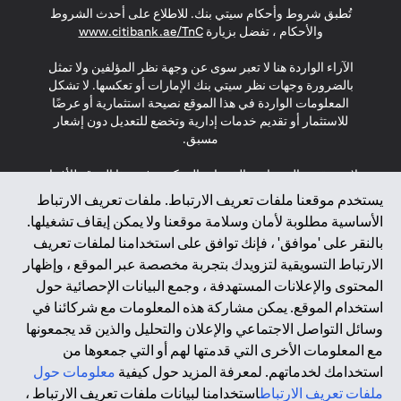
تُطبق شروط وأحكام سيتي بنك. للاطلاع على أحدث الشروط
(opens in a new tab)
والأحكام ، تفضل بزيارة
www.citibank.ae/TnC
الآراء الواردة هنا لا تعبر سوى عن وجهة نظر المؤلفين ولا تمثل
بالضرورة وجهات نظر سيتي بنك الإمارات أو تعكسها. لا تشكل
المعلومات الواردة في هذا الموقع نصيحة استثمارية أو عرضًا
للاستثمار أو تقديم خدمات إدارية وتخضع للتعديل دون إشعار
مسبق.
لا يتم تقديم المنتجات والخدمات المذكورة في هذا الموقع للأفراد
المقيمين في الاتحاد الأوروبي أو المنطقة الاقتصادية الأوروبية أو
يستخدم موقعنا ملفات تعريف الارتباط. ملفات تعريف الارتباط
سويسرا أو غيرنسي أو جيرسي أو موناكو أو سان مارينو أو
الأساسية مطلوبة لأمان وسلامة موقعنا ولا يمكن إيقاف تشغيلها.
الفاتيكان أو جزيرة مان أو المملكة المتحدة أو خصوصية البيانات
بالنقر على 'موافق' ، فإنك توافق على استخدامنا لملفات تعريف
(لائحة حماية البيانات العامة \ قانون حماية البيانات الشخصية
الارتباط التسويقية لتزويدك بتجربة مخصصة عبر الموقع ، وإظهار
العامة \ قانون خصوصية نيوزيلندا). المحتوى الموجود في هذه
الصفحة ليس ولا ينبغي تفسيره على أنه عرض أو دعوة أو دعوة
المحتوى والإعلانات المستهدفة ، وجمع البيانات الإحصائية حول
لشراء أو بيع أي من المنتجات والخدمات المذكورة هنا لمثل هؤلاء
استخدام الموقع. يمكن مشاركة هذه المعلومات مع شركائنا في
الأفراد.
وسائل التواصل الاجتماعي والإعلان والتحليل والذين قد يجمعونها
مع المعلومات الأخرى التي قدمتها لهم أو التي جمعوها من
*GDPR – اللائحة العامة لحماية البيانات؛ * LGPD – Lei Geral de
استخدامك لخدماتهم. لمعرفة المزيد حول كيفية
معلومات حول
Proteção de Dados Pessoais ; *NZPA – قانون الخصوصية
النيوزيلندي
ملفات تعريف الارتباط
استخدامنا لبيانات ملفات تعريف الارتباط ،