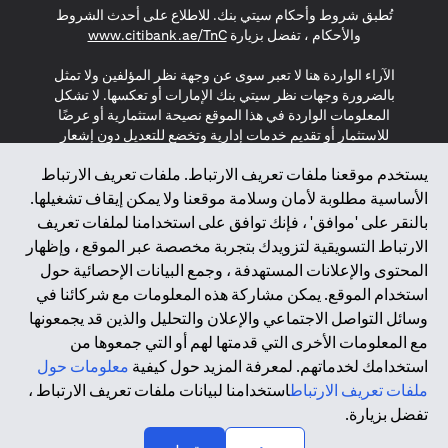
تُطبق شروط وأحكام سيتي بنك. للاطلاع على أحدث الشروط
(opens in a new tab)
والأحكام ، تفضل بزيارة
www.citibank.ae/TnC
الآراء الواردة هنا لا تعبر سوى عن وجهة نظر المؤلفين ولا تمثل
بالضرورة وجهات نظر سيتي بنك الإمارات أو تعكسها. لا تشكل
المعلومات الواردة في هذا الموقع نصيحة استثمارية أو عرضًا
للاستثمار أو تقديم خدمات إدارية وتخضع للتعديل دون إشعار
مسبق.
يستخدم موقعنا ملفات تعريف الارتباط. ملفات تعريف الارتباط
لا يتم تقديم المنتجات والخدمات المذكورة في هذا الموقع للأفراد
الأساسية مطلوبة لأمان وسلامة موقعنا ولا يمكن إيقاف تشغيلها.
المقيمين في الاتحاد الأوروبي أو المنطقة الاقتصادية الأوروبية أو
بالنقر على 'موافق' ، فإنك توافق على استخدامنا لملفات تعريف
سويسرا أو غيرنسي أو جيرسي أو موناكو أو سان مارينو أو
الارتباط التسويقية لتزويدك بتجربة مخصصة عبر الموقع ، وإظهار
الفاتيكان أو جزيرة مان أو المملكة المتحدة أو خصوصية البيانات
المحتوى والإعلانات المستهدفة ، وجمع البيانات الإحصائية حول
(لائحة حماية البيانات العامة \ قانون حماية البيانات الشخصية
استخدام الموقع. يمكن مشاركة هذه المعلومات مع شركائنا في
العامة \ قانون خصوصية نيوزيلندا). المحتوى الموجود في هذه
الصفحة ليس ولا ينبغي تفسيره على أنه عرض أو دعوة أو دعوة
وسائل التواصل الاجتماعي والإعلان والتحليل والذين قد يجمعونها
لشراء أو بيع أي من المنتجات والخدمات المذكورة هنا لمثل هؤلاء
مع المعلومات الأخرى التي قدمتها لهم أو التي جمعوها من
الأفراد.
استخدامك لخدماتهم. لمعرفة المزيد حول كيفية
معلومات حول
ملفات تعريف الارتباط
استخدامنا لبيانات ملفات تعريف الارتباط ،
*GDPR – اللائحة العامة لحماية البيانات؛ * LGPD – Lei Geral de
تفضل بزيارة.
Proteção de Dados Pessoais ; *NZPA – قانون الخصوصية
النيوزيلندي