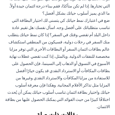
التي تختارها. إذا لم تكن متأكدًا، فقم
ببناء درجة ائتمان جيدة
أولاً.
ما الذي يميز أسلوب حياتك بشكل أفضل؟
ضع في اعتبارك نمط حياتك كي يتسنى لك اختيار البطاقة التي
تناسب متطلباتك على أفضل وجه. اسأل نفسك: هل تقيم عادة
داخل البلد أم تقضي وقتك في السفر؟ إذا كان نمط حياتك يتطلب
منك السفر في رحلات دولية، فسيكون من المنطقي استكشاف
عالم بطاقات ائتمان السفر أو البطاقات الأخرى التي توفر مزايا
مخصصة للنفقات الدولية. وبالمثل، إذا كنت تقضي عطلات نهاية
الأسبوع في التسوق أو الذهاب إلى السينما، فإن الحصول على
بطاقات المكافآت أو الاسترداد النقدي قد يكون خيارًا أفضل
للاستفادة من مزايا المكافآت والاسترداد النقدي وغيرها من
المزايا مثل تذاكر الأفلام المجانية. وهكذا فإن معرفة أسلوب
حياتك واختيار بطاقة ائتمان تناسب أسلوب حياتك يمكن أن يُحدث
اختلافًا كبيرًا من حيث الفوائد التي يمكنك الحصول عليها من بطاقة
الائتمان.
مقالات ذات صلة