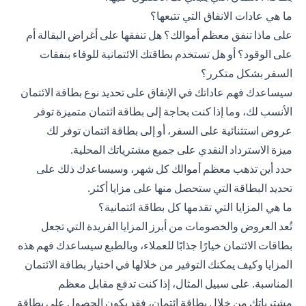
ما هي عادات الانفاق التي تتبعها؟
على ماذا تنفق معظم أموالك؟ هل تنفقها على أغراض البقالة أم
على الوقود؟ أو هل تستخدم بطاقتك الائتمانية للوفاء بنفقات
السفر بشكل متكرر؟
سيساعدك فهم عاداتك في الإنفاق على تحديد نوع بطاقة الائتمان
الأنسب لك، وما إذا كنت بحاجة إلى بطاقة ائتمان متميزة توفر
عروض استثنائية على السفر، أو إلى بطاقة ائتمان توفر لك
ميزة
الاسترداد النقدي
على جميع مشترياتك المحلية.
حدد أين تذهب معظم أموالك كل شهر، وسيساعدك ذلك على
تحديد البطاقة التي ستحصل منها على مزايا أكثر.
ما هي المزايا التي تقدمها كل بطاقة ائتمانية؟
تُعد العروض والخصومات من أبرز المزايا الفريدة التي تجعل
بطاقات الائتمان خيارًا جذابًا للعملاء، وبالطبع سيساعدك فهم هذه
المزايا وكيف يمكنك التوفير من خلالها في اختيار بطاقة الائتمان
المناسبة. على سبيل المثال، إذا كنت تدفع مقابل معظم
مشترياتك من خلال بطاقة ائتمان، فقد يكون الحصول على بطاقة