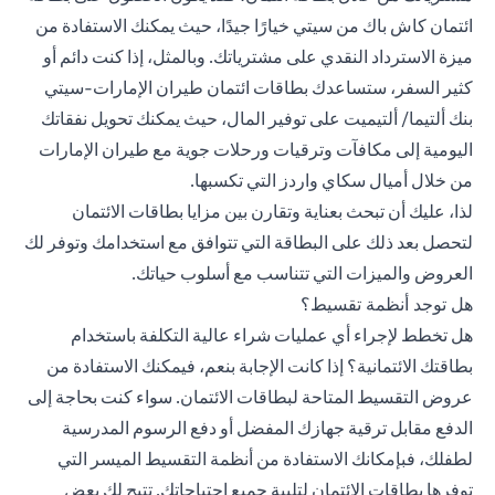
ائتمان كاش باك من سيتي خيارًا جيدًا، حيث يمكنك الاستفادة من
ميزة الاسترداد النقدي على مشترياتك. وبالمثل، إذا كنت دائم أو
كثير السفر، ستساعدك بطاقات ائتمان طيران الإمارات-سيتي
بنك ألتيما/ ألتيميت على توفير المال، حيث يمكنك تحويل نفقاتك
اليومية إلى مكافآت وترقيات ورحلات جوية مع طيران الإمارات
من خلال أميال سكاي واردز التي تكسبها.
لذا، عليك أن تبحث بعناية وتقارن بين مزايا بطاقات الائتمان
لتحصل بعد ذلك على البطاقة التي تتوافق مع استخدامك وتوفر لك
العروض والميزات التي تتناسب مع أسلوب حياتك.
هل توجد أنظمة تقسيط؟
هل تخطط لإجراء أي عمليات شراء عالية التكلفة باستخدام
بطاقتك الائتمانية؟ إذا كانت الإجابة بنعم، فيمكنك الاستفادة من
عروض التقسيط المتاحة لبطاقات الائتمان. سواء كنت بحاجة إلى
الدفع مقابل ترقية جهازك المفضل أو دفع الرسوم المدرسية
لطفلك، فبإمكانك الاستفادة من أنظمة
التقسيط الميسر
التي
توفرها بطاقات الائتمان لتلبية جميع احتياجاتك. تتيح لك بعض