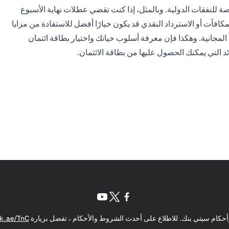
ة للنفقات الدولية. وبالمثل، إذا كنت تقضي عطلات نهاية الأسبوع
افآت أو الاسترداد النقدي قد يكون خيارًا أفضل للاستفادة من مزايا
م المجانية. وهكذا فإن معرفة أسلوب حياتك واختيار بطاقة ائتمان
ئد التي يمكنك الحصول عليها من بطاقة الائتمان.
(opens in a new tab)
(opens in a new tab)
(opens in a new tab)
حكام سيتي بنك. للاطلاع على أحدث الشروط والأحكام ، تفضل بزيارة
k.ae/TnC