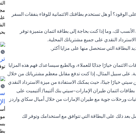
الت
مجر
لى الوقود؟ أو هل تستخدم بطاقتك الائتمانية للوفاء بنفقات السفر
على
الش
الأنسب لك، وما إذا كنت بحاجة إلى بطاقة ائتمان متميزة توفر
بحي
الاسترداد النقدي
على جميع مشترياتك المحلية.
البطاقة التي ستحصل منها على مزايا أكثر.
ترش
 الائتمان خيارًا جذابًا للعملاء، وبالطبع سيساعدك فهم هذه المزايا
توف
سبة. على سبيل المثال، إذا كنت تدفع مقابل معظم مشترياتك من خلال
يتي خيارًا جيدًا، حيث يمكنك الاستفادة من ميزة الاسترداد النقدي
بطاقات ائتمان طيران الإمارات-سيتي بنك ألتيما/ ألتيميت على
سيت
رقيات ورحلات جوية مع طيران الإمارات من خلال أميال سكاي واردز
الإ
أسل
حصل بعد ذلك على البطاقة التي تتوافق مع استخدامك وتوفر لك
موظ
بسب
بطا