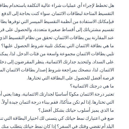
هل تخطط لإجراء أي عمليات شراء عالية التكلفة باستخدام بطاقتك
التقسيط المتاحة لبطاقات الائتمان. سواء كنت بحاجة إلى الدفع
فبإمكانك الاستفادة من أنظمة
التقسيط الميسر
التي توفرها بطاق
تقسيم مشترياتك إلى أقساط صغيرة متعددة، والحصول على قر
عند المقارنة بين بطاقات الائتمان، تحقق من نظام التقسيط الذي
ما هي بطاقة الائتمان التي يمكنك تلبية شروط الحصول عليها؟
تلبي بطاقات الائتمان مجموعة واسعة من فئات الدخل. لذا، يمكنك 
على السداد. ولتحديد جدارتك الائتمانية، ينظر المقرضون إلى د
الائتمان. لذا، ننصحك بمراجعة شروط إصدار بطاقات الائتمان المخت
فرصة أفضل للحصول على البطاقة التي تختارها.
ما هي درجتك الائتمانية؟
تعتبر درجة الائتمان مكونًا أساسيًا لجدارتك الائتمانية، وهذا يعن
التي تختارها. إذا لم تكن متأكدًا، فقم
ببناء درجة ائتمان جيدة
أولاً.
ما الذي يميز أسلوب حياتك بشكل أفضل؟
ضع في اعتبارك نمط حياتك كي يتسنى لك اختيار البطاقة التي 
البلد أم تقضي وقتك في السفر؟ إذا كان نمط حياتك يتطلب من