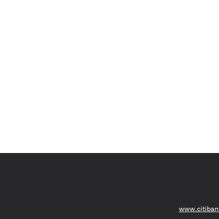
(opens in a new tab)
www.citiban