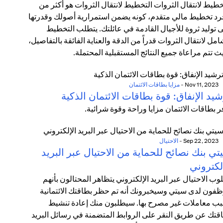
خطيط لانتقال الثروات التخطيط لانتقال الثروات هو أكثر من
د تخطيط مالي متقدم، كونه يضمن استمرارية أصولك وقدرتها
 توليد ثروة للأجيال القادمة في عائلتك. يتطلب التخطيط
امل لانتقال الثروات قدراً من الدقة والعناية الفائقة بالتفاصيل،
ث تتم مراعاة جميع النتائج المستقبلية المحتملة.
Nov 11, 2023
-
مزايا بطاقات الائتمان
يد الإنفاق: قوة بطاقات الائتمان الذكية
ر بطاقات الائتمان مزايا وراحة وقوة شرائية.
Sep 22, 2023
-
الاحتيال
ي بنك نصائح للحماية من الاحتيال عبر البريد
لكتروني
وب الاحتيال عبر البريد الإلكتروني يتظاهر المحتالون بأنهم
فون لدى سيتي وسيخبرونك أنه تم حظر بطاقتك الائتمانية
ب معاملات غير مصرح بها. سيطلبون منك إعادة تنشيط
قتك عن طريق النقر على الروابط المتضمنة في رسائل البريد