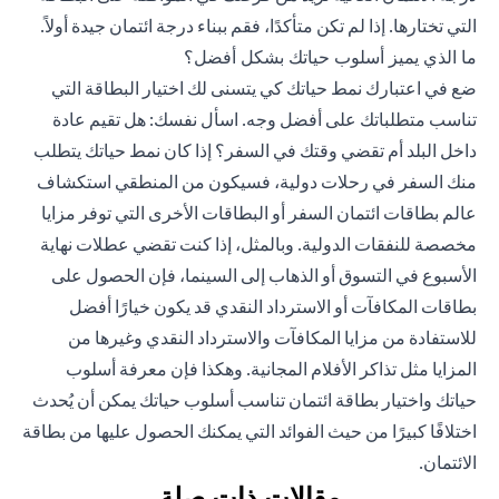
التي تختارها. إذا لم تكن متأكدًا، فقم
ببناء درجة ائتمان جيدة
أولاً.
ما الذي يميز أسلوب حياتك بشكل أفضل؟
ضع في اعتبارك نمط حياتك كي يتسنى لك اختيار البطاقة التي
تناسب متطلباتك على أفضل وجه. اسأل نفسك: هل تقيم عادة
داخل البلد أم تقضي وقتك في السفر؟ إذا كان نمط حياتك يتطلب
منك السفر في رحلات دولية، فسيكون من المنطقي استكشاف
عالم بطاقات ائتمان السفر أو البطاقات الأخرى التي توفر مزايا
مخصصة للنفقات الدولية. وبالمثل، إذا كنت تقضي عطلات نهاية
الأسبوع في التسوق أو الذهاب إلى السينما، فإن الحصول على
بطاقات المكافآت أو الاسترداد النقدي قد يكون خيارًا أفضل
للاستفادة من مزايا المكافآت والاسترداد النقدي وغيرها من
المزايا مثل تذاكر الأفلام المجانية. وهكذا فإن معرفة أسلوب
حياتك واختيار بطاقة ائتمان تناسب أسلوب حياتك يمكن أن يُحدث
اختلافًا كبيرًا من حيث الفوائد التي يمكنك الحصول عليها من بطاقة
الائتمان.
مقالات ذات صلة