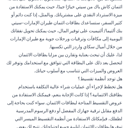
ائتمان كاش باك من سيتي خيارًا جيدًا، حيث يمكنك الاستفادة من
ميزة الاسترداد النقدي على مشترياتك. وبالمثل، إذا كنت دائم أو
كثير السفر، ستساعدك بطاقات ائتمان طيران الإمارات-سيتي
بنك ألتيما/ ألتيميت على توفير المال، حيث يمكنك تحويل نفقاتك
اليومية إلى مكافآت وترقيات ورحلات جوية مع طيران الإمارات
من خلال أميال سكاي واردز التي تكسبها.
لذا، عليك أن تبحث بعناية وتقارن بين مزايا بطاقات الائتمان
لتحصل بعد ذلك على البطاقة التي تتوافق مع استخدامك وتوفر لك
العروض والميزات التي تتناسب مع أسلوب حياتك.
هل توجد أنظمة تقسيط؟
هل تخطط لإجراء أي عمليات شراء عالية التكلفة باستخدام
بطاقتك الائتمانية؟ إذا كانت الإجابة بنعم، فيمكنك الاستفادة من
عروض التقسيط المتاحة لبطاقات الائتمان. سواء كنت بحاجة إلى
الدفع مقابل ترقية جهازك المفضل أو دفع الرسوم المدرسية
لطفلك، فبإمكانك الاستفادة من أنظمة
التقسيط الميسر
التي
توفرها بطاقات الائتمان لتلبية جميع احتياجاتك. تتيح لك بعض