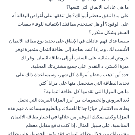
ما هي عادات الانفاق التي تتبعها؟
على ماذا تنفق معظم أموالك؟ هل تنفقها على أغراض البقالة أم
على الوقود؟ أو هل تستخدم بطاقتك الائتمانية للوفاء بنفقات
السفر بشكل متكرر؟
سيساعدك فهم عاداتك في الإنفاق على تحديد نوع بطاقة الائتمان
الأنسب لك، وما إذا كنت بحاجة إلى بطاقة ائتمان متميزة توفر
عروض استثنائية على السفر، أو إلى بطاقة ائتمان توفر لك
ميزة
الاسترداد النقدي
على جميع مشترياتك المحلية.
حدد أين تذهب معظم أموالك كل شهر، وسيساعدك ذلك على
تحديد البطاقة التي ستحصل منها على مزايا أكثر.
ما هي المزايا التي تقدمها كل بطاقة ائتمانية؟
تُعد العروض والخصومات من أبرز المزايا الفريدة التي تجعل
بطاقات الائتمان خيارًا جذابًا للعملاء، وبالطبع سيساعدك فهم هذه
المزايا وكيف يمكنك التوفير من خلالها في اختيار بطاقة الائتمان
المناسبة. على سبيل المثال، إذا كنت تدفع مقابل معظم
مشترياتك من خلال بطاقة ائتمان، فقد يكون الحصول على بطاقة