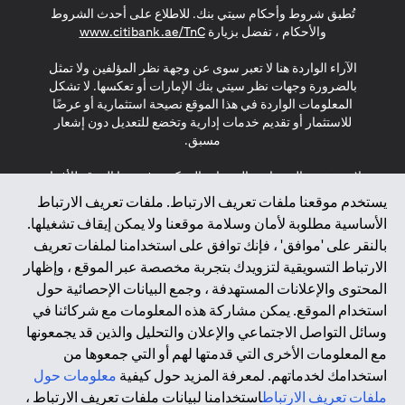
تُطبق شروط وأحكام سيتي بنك. للاطلاع على أحدث الشروط
(opens in a new tab)
والأحكام ، تفضل بزيارة
www.citibank.ae/TnC
الآراء الواردة هنا لا تعبر سوى عن وجهة نظر المؤلفين ولا تمثل
بالضرورة وجهات نظر سيتي بنك الإمارات أو تعكسها. لا تشكل
المعلومات الواردة في هذا الموقع نصيحة استثمارية أو عرضًا
للاستثمار أو تقديم خدمات إدارية وتخضع للتعديل دون إشعار
مسبق.
لا يتم تقديم المنتجات والخدمات المذكورة في هذا الموقع للأفراد
المقيمين في الاتحاد الأوروبي أو المنطقة الاقتصادية الأوروبية أو
يستخدم موقعنا ملفات تعريف الارتباط. ملفات تعريف الارتباط
سويسرا أو غيرنسي أو جيرسي أو موناكو أو سان مارينو أو
الأساسية مطلوبة لأمان وسلامة موقعنا ولا يمكن إيقاف تشغيلها.
الفاتيكان أو جزيرة مان أو المملكة المتحدة أو خصوصية البيانات
بالنقر على 'موافق' ، فإنك توافق على استخدامنا لملفات تعريف
(لائحة حماية البيانات العامة \ قانون حماية البيانات الشخصية
الارتباط التسويقية لتزويدك بتجربة مخصصة عبر الموقع ، وإظهار
العامة \ قانون خصوصية نيوزيلندا). المحتوى الموجود في هذه
الصفحة ليس ولا ينبغي تفسيره على أنه عرض أو دعوة أو دعوة
المحتوى والإعلانات المستهدفة ، وجمع البيانات الإحصائية حول
لشراء أو بيع أي من المنتجات والخدمات المذكورة هنا لمثل هؤلاء
استخدام الموقع. يمكن مشاركة هذه المعلومات مع شركائنا في
الأفراد.
وسائل التواصل الاجتماعي والإعلان والتحليل والذين قد يجمعونها
مع المعلومات الأخرى التي قدمتها لهم أو التي جمعوها من
*GDPR – اللائحة العامة لحماية البيانات؛ * LGPD – Lei Geral de
استخدامك لخدماتهم. لمعرفة المزيد حول كيفية
معلومات حول
Proteção de Dados Pessoais ; *NZPA – قانون الخصوصية
النيوزيلندي
ملفات تعريف الارتباط
استخدامنا لبيانات ملفات تعريف الارتباط ،