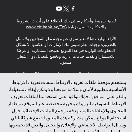
opens in a new tab
opens in a new tab
opens in a new tab
تُطبق شروط وأحكام سيتي بنك. للاطلاع على أحدث الشروط
s in a new tab
والأحكام ، تفضل بزيارة
www.citibank.ae/TnC
الآراء الواردة هنا لا تعبر سوى عن وجهة نظر المؤلفين ولا تمثل
بالضرورة وجهات نظر سيتي بنك الإمارات أو تعكسها. لا تشكل
المعلومات الواردة في هذا الموقع نصيحة استثمارية أو عرضًا
للاستثمار أو تقديم خدمات إدارية وتخضع للتعديل دون إشعار
مسبق.
لا يتم تقديم المنتجات والخدمات المذكورة في هذا الموقع للأفراد
المقيمين في الاتحاد الأوروبي أو المنطقة الاقتصادية الأوروبية أو
يستخدم موقعنا ملفات تعريف الارتباط. ملفات تعريف الارتباط
سويسرا أو غيرنسي أو جيرسي أو موناكو أو سان مارينو أو
الأساسية مطلوبة لأمان وسلامة موقعنا ولا يمكن إيقاف تشغيلها.
الفاتيكان أو جزيرة مان أو المملكة المتحدة أو خصوصية البيانات
بالنقر على 'موافق' ، فإنك توافق على استخدامنا لملفات تعريف
(لائحة حماية البيانات العامة \ قانون حماية البيانات الشخصية
الارتباط التسويقية لتزويدك بتجربة مخصصة عبر الموقع ، وإظهار
العامة \ قانون خصوصية نيوزيلندا). المحتوى الموجود في هذه
الصفحة ليس ولا ينبغي تفسيره على أنه عرض أو دعوة أو دعوة
المحتوى والإعلانات المستهدفة ، وجمع البيانات الإحصائية حول
لشراء أو بيع أي من المنتجات والخدمات المذكورة هنا لمثل هؤلاء
استخدام الموقع. يمكن مشاركة هذه المعلومات مع شركائنا في
الأفراد.
وسائل التواصل الاجتماعي والإعلان والتحليل والذين قد يجمعونها
مع المعلومات الأخرى التي قدمتها لهم أو التي جمعوها من