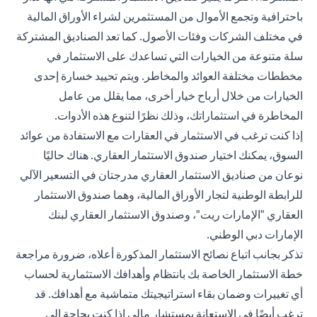
باحترافية وتجمع الأموال من المستثمرين لشراء الأوراق المالية
في مختلف الشركات وفئات الأصول. كما تعد الصناديق المشتركة
سلة متنوعة من الخيارات التي تساعدك على الاستثمار في
مخططات مختلفة العوائد والمخاطر. ويتم تحييد خسارة إحدى
الخيارات من خلال أرباح خيار أخرى، مما يقلل من عامل
المخاطرة في استثماراتك، وذلك نظرًا لتنوع هذه الأدوات.
إذا كنت ترغب في الاستثمار في العقارات مع الاستفادة من عوائد
السوق، يمكنك اختيار صندوق الاستثمار العقاري. هناك حاليًا
نوعان من صناديق الاستثمار العقاري مدرجتان في التسعير الآلي
للرابطة الوطنية لتجار الأوراق المالية، وهما صندوق الاستثمار
العقاري "الإمارات ريت"، وصندوق الاستثمار العقاري لبنك
الإمارات دبي الوطني.
تذكر بجانب اتباع نصائح الاستثمار المذكورة أعلاه، ضرورة مراجعة
خطة الاستثمار الخاصة بك بانتظام وأهدافك الاستثمارية لحساب
أي تغييرات وضمان بقاء استراتيجيتك متماشية مع أهدافك. قد
ترغب أيضًا في الاستعانة بمستشار مالي إذا كنت بحاجة إلى