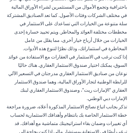
باحترافية وتجمع الأموال من المستثمرين لشراء الأوراق المالية
في مختلف الشركات وفئات الأصول. كما تعد الصناديق المشتركة
سلة متنوعة من الخيارات التي تساعدك على الاستثمار في
مخططات مختلفة العوائد والمخاطر. ويتم تحييد خسارة إحدى
الخيارات من خلال أرباح خيار أخرى، مما يقلل من عامل
المخاطرة في استثماراتك، وذلك نظرًا لتنوع هذه الأدوات.
إذا كنت ترغب في الاستثمار في العقارات مع الاستفادة من عوائد
السوق، يمكنك اختيار صندوق الاستثمار العقاري. هناك حاليًا
نوعان من صناديق الاستثمار العقاري مدرجتان في التسعير الآلي
للرابطة الوطنية لتجار الأوراق المالية، وهما صندوق الاستثمار
العقاري "الإمارات ريت"، وصندوق الاستثمار العقاري لبنك
الإمارات دبي الوطني.
تذكر بجانب اتباع نصائح الاستثمار المذكورة أعلاه، ضرورة مراجعة
خطة الاستثمار الخاصة بك بانتظام وأهدافك الاستثمارية لحساب
أي تغييرات وضمان بقاء استراتيجيتك متماشية مع أهدافك. قد
ترغب أيضًا في الاستعانة بمستشار مالي إذا كنت بحاجة إلى