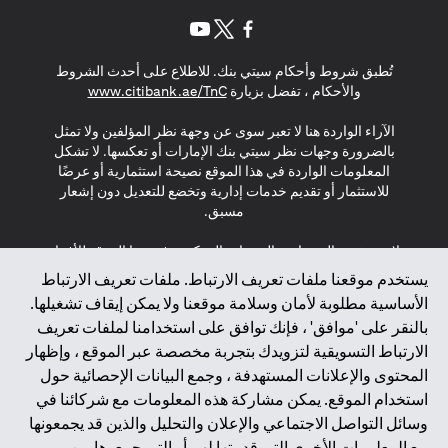
(opens in a new tab)
(opens in a new tab)
(opens in a new tab)
تُطبق شروط وأحكام سيتي بنك. للاطلاع على أحدث الشروط
(opens in a new tab)
والأحكام ، تفضل بزيارة
www.citibank.ae/TnC
الآراء الواردة هنا لا تعبر سوى عن وجهة نظر المؤلفين ولا تمثل
بالضرورة وجهات نظر سيتي بنك الإمارات أو تعكسها. لا تشكل
المعلومات الواردة في هذا الموقع نصيحة استثمارية أو عرضًا
للاستثمار أو تقديم خدمات إدارية وتخضع للتعديل دون إشعار
مسبق.
لا يتم تقديم المنتجات والخدمات المذكورة في هذا الموقع للأفراد
المقيمين في الاتحاد الأوروبي أو المنطقة الاقتصادية الأوروبية أو
يستخدم موقعنا ملفات تعريف الارتباط. ملفات تعريف الارتباط
سويسرا أو غيرنسي أو جيرسي أو موناكو أو سان مارينو أو
الأساسية مطلوبة لأمان وسلامة موقعنا ولا يمكن إيقاف تشغيلها.
الفاتيكان أو جزيرة مان أو المملكة المتحدة أو خصوصية البيانات
بالنقر على 'موافق' ، فإنك توافق على استخدامنا لملفات تعريف
(لائحة حماية البيانات العامة \ قانون حماية البيانات الشخصية
الارتباط التسويقية لتزويدك بتجربة مخصصة عبر الموقع ، وإظهار
العامة \ قانون خصوصية نيوزيلندا). المحتوى الموجود في هذه
الصفحة ليس ولا ينبغي تفسيره على أنه عرض أو دعوة أو دعوة
المحتوى والإعلانات المستهدفة ، وجمع البيانات الإحصائية حول
لشراء أو بيع أي من المنتجات والخدمات المذكورة هنا لمثل هؤلاء
استخدام الموقع. يمكن مشاركة هذه المعلومات مع شركائنا في
الأفراد.
وسائل التواصل الاجتماعي والإعلان والتحليل والذين قد يجمعونها
مع المعلومات الأخرى التي قدمتها لهم أو التي جمعوها من