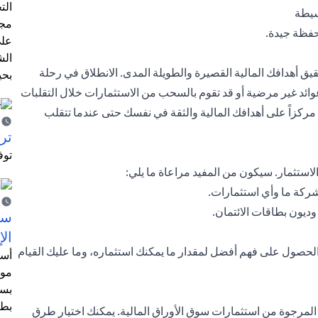
الت
بسيطة
مجر
حفظة جيدة.
على
الش
هدافك المالية القصيرة والطويلة المدى. الانطلاق في رحلة
بحي
وائد غير مرضية أو قد تقوم بالسحب من الاستثمارات خلال التقلبات
ركزاً على أهدافك المالية والثقة في نفسك حتى عندما تتقلب
ترش
توف
ستثمار. سيكون من المفيد مراعاة ما يلي:
ركة ما وأي استثمارات.
وديون بطاقات الائتمان.
سيت
الإ
صول على فهم أفضل لمقدار ما يمكنك استثماره، وما عليك القيام
أسل
موظ
بسب
بطا
د المرجوة من استثمارات سوق الأوراق المالية. يمكنك اختيار طرق