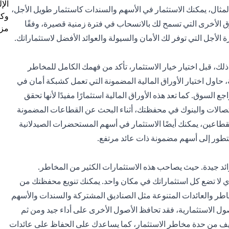
الإ
مثال، يمكنك الاستثمار في الأسهم والسندات كاستثمار طويل الأجل،
وكل
 الأخرى التي تسمح لك بالانسحاب في فترة زمنية قصيرة، وفقًا
مزي
الأجل التي توفر لك الأمان والسيولة والعوائد الأفضل لاستثماراتك.
ذلك، قبل اختيار
خيار الاستثمار
، تأكد من فهمك الكامل للمخاطر
، حاول اختيار الأوراق المالية المضمونة التي تعمل كشبكة أمان في
السوق. كما تعد هذه الأوراق المالية استثمارًا مفيدًا لأنها تحقق
لاتصالات والبنوك في محفظتك، أثناء البحث عن القطاعات المضمونة
طاعين، يمكنك أيضًا الاستثمار في أسهم المستحضرات الصيدلانية
وتتطور إلى أسهم مضمونة ذات عائد مرتفع.
د جيدة. حيث يصاحب هذه الاستثمارات الكثير من المخاطر.
أي لا تضع كل استثماراتك في مكان واحد. يمكنك تنويع محفظتك من
خاطر والعائدات المتنوعة مثل الصناديق المشتركة والسندات والأسهم
أصول الاستثمارية، فقد تحافظ الأصول الأخرى على أداء جيد ومن ثم
خفيف من حدة مخاطر الاستثمار، كما يساعدك على الحفاظ على عائدات