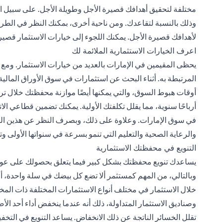
مختلفة لتحقيق أهدافك قصيرة الأجل وطويلة الأجل. على سبيل ال
وذلك بالنسبة لتقاعدك. ومن ناحية أخرى، بمكنك النظر في الطرق
لأهدافك قصيرة الأجل. يمكنك اللجوء إلى خيارات الاستثمار قصيرة 
اعرف الخيارات الاستثمارية الملائمة لك
يحظى المقيمين في الإمارات بالعديد من خيارات الاستثمار. ومع 
المرتبطة به. أثناء البحث عن استثمارات في سوق الأوراق المالية
أوقات هبوط السوق، والتي يمكنها أيضًا موازنة محفظتك خلال تراجع 
أرباحًا سنوية، مما يقلل تكلفتك الأولية. يمكنك تضمين قطاعي ا
في سوق الإمارات. وعلاوة على ذلك، وبصرف النظر عن هذين الق
والرعاية الصحية والتعليم التي تنمو بسرعة في سنواتها الأولى 
التنويع في محفظتك الاستثمارية
يساعدك تنويع محفظتك بشكل كبير فيما يتعلق بحصولك على عوائ
وبالتالي، من المهم كمستثمر ألا تضع كل بيضك في سلة واحدة، 
خلال الاستثمار في مختلف أنواع الاستثمارات المختلفة ذات الم
وصناديق الاستثمار المتداولة، ذلك أنه عندما ينخفض أداء أحد ال
تقلل الخسائر الناتجة عن ذلك الانخفاض. يساعد التنويع في الت