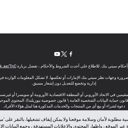
opens in a new tab
opens in a new tab
opens in a new tab
حكام سيتي بنك. للاطلاع على أحدث الشروط والأحكام ، تفضل بزيارة
k.ae/TnC
بالضرورة وجهات نظر سيتي بنك الإمارات أو تعكسها. لا تشكل المعلومات الواردة في 
إدارية وتخضع للتعديل دون إشعار مسبق.
مقيمين في الاتحاد الأوروبي أو المنطقة الاقتصادية الأوروبية أو سويسرا أو غيرنس
\ قانون حماية البيانات الشخصية العامة \ قانون خصوصية نيوزيلندا). المحتوى ال
دعوة لشراء أو بيع أي من المنتجات والخدمات المذكورة هنا لمثل هؤلاء الأفراد.
ة مطلوبة لأمان وسلامة موقعنا ولا يمكن إيقاف تشغيلها. بالنقر على 'مو
بر الموقع ، وإظهار المحتوى والإعلانات المستهدفة ، وجمع البيانات ال