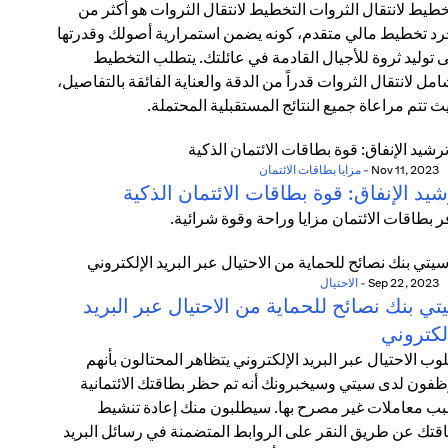
خطيط لانتقال الثروات التخطيط لانتقال الثروات هو أكثر من
د تخطيط مالي متقدم، كونه يضمن استمرارية أصولك وقدرتها
 توليد ثروة للأجيال القادمة في عائلتك. يتطلب التخطيط
امل لانتقال الثروات قدراً من الدقة والعناية الفائقة بالتفاصيل،
ث تتم مراعاة جميع النتائج المستقبلية المحتملة.
Nov 11, 2023
-
مزايا بطاقات الائتمان
يد الإنفاق: قوة بطاقات الائتمان الذكية
ر بطاقات الائتمان مزايا وراحة وقوة شرائية.
Sep 22, 2023
-
الاحتيال
ي بنك نصائح للحماية من الاحتيال عبر البريد
لكتروني
وب الاحتيال عبر البريد الإلكتروني يتظاهر المحتالون بأنهم
فون لدى سيتي وسيخبرونك أنه تم حظر بطاقتك الائتمانية
ب معاملات غير مصرح بها. سيطلبون منك إعادة تنشيط
قتك عن طريق النقر على الروابط المتضمنة في رسائل البريد