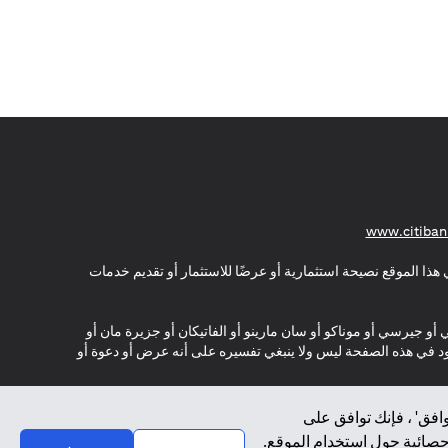
opens in a new tab
www.citiban
هذا الموقع نصيحة استثمارية أو عرضًا للاستثمار أو تقديم خدمات
ي أو جيرسي أو موناكو أو سان مارينو أو الفاتيكان أو جزيرة مان أو
موجود في هذه الصفحة ليس ولا ينبغي تفسيره على أنه عرض أو دعوة أو
افق' ، فإنك توافق على
إحصائية حول استخدام الموقع.