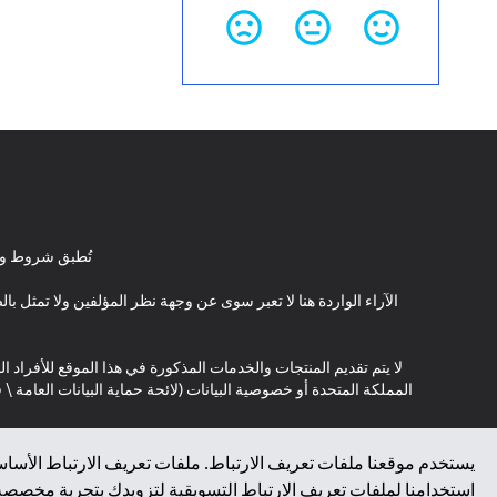
تُطبق شروط وأ
الآراء الواردة هنا لا تعبر سوى عن وجهة نظر المؤلفين ولا تمثل 
لا يتم تقديم المنتجات والخدمات المذكورة في هذا الموقع للأفراد ال
المملكة المتحدة أو خصوصية البيانات (لائحة حماية البيانات العامة 
*GDPR – اللائحة العامة لحماية البيانات؛ * LGPD – Lei Geral de Proteção de Dados Pessoais ; *NZPA – قانون الخصوصية النيوزيلندي
يستخدم موقعنا ملفات تعريف الارتباط. ملفات تعريف الارتباط الأساسي
استخدامنا لملفات تعريف الارتباط التسويقية لتزويدك بتجربة مخصصة ع