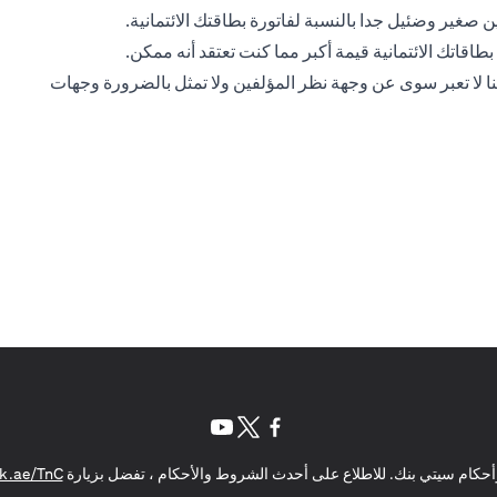
ن صغير وضئيل جدا بالنسبة لفاتورة بطاقتك الائتمانية.
طاقاتك الائتمانية قيمة أكبر
مما كنت تعتقد أنه ممكن.
ا لا تعبر سوى عن وجهة نظر المؤلفين ولا تمثل بالضرورة وجهات
opens in a new tab
opens in a new tab
opens in a new tab
حكام سيتي بنك. للاطلاع على أحدث الشروط والأحكام ، تفضل بزيارة
k.ae/TnC