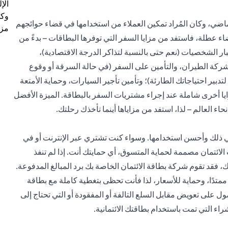
الإ
وكل
ضي، وكان المُراد تمكين العملاء من استخدامها في قضاء حوائجهم
مزي
 عطلة، فاستفد من مزايا السفر التي توفرها البطاقات – بدءً من
ار الشخصيات (نعم حتى بالنسبة لتذاكر الدرجة الاقتصادية)،
ركة الطيران، والتأمين على السفر (في حالة السرقة أو وقوع
ر احتياجاتك الطارئة)؛ وتأمين تأجير السيارات، وحماية الأمتعة
زايا أخرى شاملة عند إجراء مشتريات السفر بالبطاقة. الميزة الأفضل
ء العالم – لذا، استفد من مزاياها أينما تأخذك رحلتك.
 ذلك وأحسن استخدامها. وسواء كنت تشتري عبر الإنترنت أو في
 الائتمان مصممة لحماية المتسوق، أي حمايتك أنت. إذا لم تنفذ
يك، فقد تقوم شركة بطاقة الائتمان الخاصة بك برد المبالغ المدفوعة.
متدًا، وحماية للأسعار، لذا فأنت تحظى بتغطية كاملة مع بطاقة
ل على تعويض مقابل السلع التالفة أو المفقودة أو التي تحتاج إلى
اء التي تمت باستخدام بطاقتك الائتمانية.