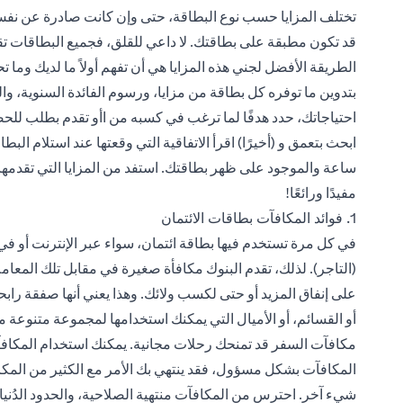
تختلف المزايا حسب نوع البطاقة، حتى وإن كانت صادرة عن نفس ا
قد تكون مطبقة على بطاقتك. لا داعي للقلق، فجميع البطاقات تقدم ح
الطريقة الأفضل لجني هذه المزايا هي أن تفهم أولاً ما لديك وما 
بتدوين ما توفره كل بطاقة من مزايا، ورسوم الفائدة السنوية، وال
احتياجاتك، حدد هدفًا لما ترغب في كسبه من ا
أو تقدم بطلب للحص
ساعة والموجود على ظهر بطاقتك. استفد من المزايا التي تقدمها 
مفيدًا ورائعًا!
1. فوائد المكافآت بطاقات الائتمان
في كل مرة تستخدم فيها بطاقة ائتمان، سواء عبر الإنترنت أو في 
(التاجر). لذلك، تقدم البنوك مكافأة صغيرة في مقابل تلك المع
على إنفاق المزيد أو حتى لكسب ولائك. وهذا يعني أنها صفقة رابح
أو القسائم، أو الأميال التي يمكنك استخدامها لمجموعة متنوعة م
مكافآت السفر قد تمنحك رحلات مجانية. يمكنك استخدام المكافآت أو
المكافآت بشكل مسؤول، فقد ينتهي بك الأمر مع الكثير من المكا
شيء آخر. احترس من المكافآت منتهية الصلاحية، والحدود الدُنيا ل