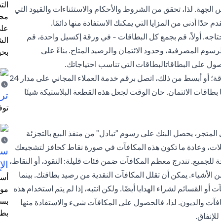
الت
لجهة. لذا، تحقق من الشروط والأحكام والاستثناءات والقيود التي
مجر
دًا أدنى من المزايا التي يمكنك الاستفادة منها دائمًا.
على
تحتاجه. أولاً، قم بجمع كل البطاقات - في ورقة إكسيل واحدة، قم
الش
رسوم المصرفية، وحدود الائتمان والرصيد المتاح. بناءً على
بحي
ول على البطاقات
البطاقات التي تناسب احتياجاتك.
ابحث بتعمق و (أخيرًا) اقرأ الاتفاقية التي وقعتها عند استلام البطاقة؛ أو أبسط من ذلك، اتصل برقم خدمة العملاء المجاني على مدار 24
بطاقات الائتمان. حان الوقت لجعل هذه القطعة البلاستيكة شيئَا
ترش
توف
المتجر، يحصل البنك على رسوم "تبادل" من منفذ البيع بالتجزئة
املات، وعادة ما تكون هذه المكافآت في صورة نقاط كحافز لتشجيعك
سيت
ة للجميع. تندرج معظم المكافآت ضمن فئات قليلة: النقود، أو النقاط،
الإ
ن الأشياء. يمكن أن تقلل المكافآت النقدية من رصيد بطاقتك. بينما
أسل
 القسائم لشراء الهدايا أيضًا. ولكن انتبه، إذا لم يتم استخدام هذه
موظ
بسب
فآت والديون. لذا، فالحصول على المكافآت شيء والاستفادة منها
بطا
لإنفاق.