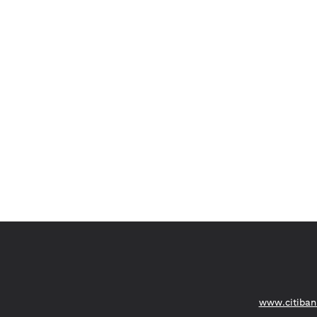
opens in a new tab
www.citiban