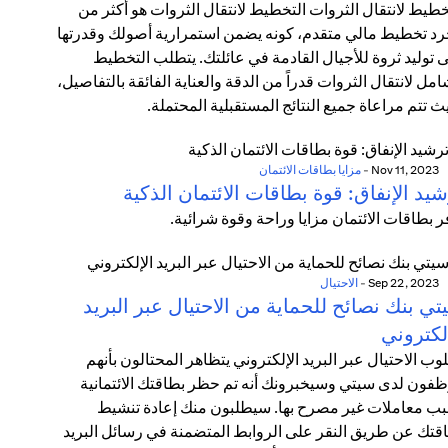
خطيط لانتقال الثروات التخطيط لانتقال الثروات هو أكثر من
د تخطيط مالي متقدم، كونه يضمن استمرارية أصولك وقدرتها
 توليد ثروة للأجيال القادمة في عائلتك. يتطلب التخطيط
امل لانتقال الثروات قدراً من الدقة والعناية الفائقة بالتفاصيل،
ث تتم مراعاة جميع النتائج المستقبلية المحتملة.
Nov 11, 2023
-
مزايا بطاقات الائتمان
يد الإنفاق: قوة بطاقات الائتمان الذكية
ر بطاقات الائتمان مزايا وراحة وقوة شرائية.
Sep 22, 2023
-
الاحتيال
ي بنك نصائح للحماية من الاحتيال عبر البريد
لكتروني
وب الاحتيال عبر البريد الإلكتروني يتظاهر المحتالون بأنهم
فون لدى سيتي وسيخبرونك أنه تم حظر بطاقتك الائتمانية
ب معاملات غير مصرح بها. سيطلبون منك إعادة تنشيط
قتك عن طريق النقر على الروابط المتضمنة في رسائل البريد