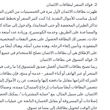
2. فوائد السفر لبطاقات الائتمان
ظهرت بطاقات الائتمان لأول مرة في الخمسينيات من القرن الما
كبديل مناسب للأموال النقدية. إذا كنت
كثير السفر
أو تخطط لقضاء
تذاكر الطيران المخفضة (أو حتى المجانية)، والدخول إلى صالة كب
والمساعدة على الطريق، وخدمة الكونسيرج، وزيادة عدد أمتعة ش
حادث، تضمن لك البطاقة الحصول على بعض النفقات الشخصية لتدبي
المفقودة، وتأمين إلغاء الرحلة، وهذه مجرد أمثلة. وهناك أيضًا م
على الإطلاق هي أن بطاقات الائتمان تصلح للاستخدام في جميع أنحا
3. فوائد التسوق في بطاقات الائتمان
ربما تصبح بطاقات الائتمان أفضل صديق للمتسوق إذا ما رغب في
المتجر أو عبر الهاتف أو أثناء السفر - خدمة أو منتج، فإن بطاقات
الشركة التزامها مقابل ما دفعته إليها وامتنعت عن رد الأموال إل
تتضمن البطاقات أيضًا سياسات إرجاع (استبدال) ممتدة، وضمانًا م
الائتمان. على سبيل المثال، مع "حماية المشتريات"، يمكنك الحصو
إصلاحات أو المسروقة أو مقابل الخسارة الناتجة عن عمليات الشر
حان الوقت لتحويل بطاقتك إلى مساعد تسوق.