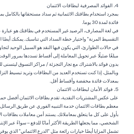
4. الفوائد المصرفية لبطاقات الائتمان
بمجرد استخدام بطاقتك الائتمانية ثم سداد مستحقاتها بالكام
فائدة لمدة 30 يوما.
في لغة المصارف، الرصيد غير المستخدم في بطاقتك هو عبارة 
التقسيط المرنة" واختيار خطة السداد التي تناسبك. يمكنك أيضًا
في حالات الطوارئ، التي يكون فيها النقد هو السبيل الوحيد لتجاو
مبلغًا ضئيلًا عبر تحويل المعاملة إلى أقساط تسددها بمرور الوق
بدون فوائد بالاشتراك مع تجار التجزئة / مراكز التسوق ليتسنى
وبالمثل، إذا كنت تستخدم العديد من البطاقات وتريد تبسيط التزا
بمعدلات فائدة مخفضة وأقساط أقل.
5. فوائد الأمان لبطاقات الائتمان
على عكس المشتريات النقدية، تقدم بطاقات الائتمان أفضل حماية 
معظم بطاقات الائتمان خدمة التنبيه الفوري عن طريق الرسائل الق
بأول على كل ما يتعلق بمعاملاتك. يستند أمن معاملات بطاقات الائ
الشخصي، مما يجعلها الطريقة الأكثر أمانًا للدفع – سواءً عبر الإ
تشمل المزايا أيضًا خيارات رائعة مثل "الدرع الائتماني" الذي ي