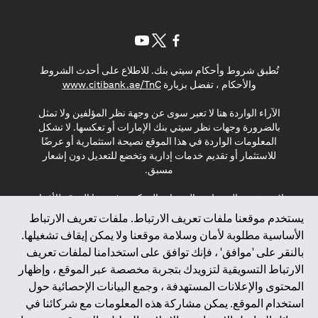
(opens in a new tab)
(opens in a new tab)
(opens in a new tab)
تُطبق شروط وأحكام سيتي بنك. للاطلاع على أحدث الشروط
(opens in a new tab)
والأحكام ، تفضل بزيارة
www.citibank.ae/TnC
الآراء الواردة هنا لا تعبر سوى عن وجهة نظر المؤلفين ولا تمثل
بالضرورة وجهات نظر سيتي بنك الإمارات أو تعكسها. لا تشكل
المعلومات الواردة في هذا الموقع نصيحة استثمارية أو عرضًا
للاستثمار أو تقديم خدمات إدارية وتخضع للتعديل دون إشعار
مسبق.
لا يتم تقديم المنتجات والخدمات المذكورة في هذا الموقع للأفراد
المقيمين في الاتحاد الأوروبي أو المنطقة الاقتصادية الأوروبية أو
يستخدم موقعنا ملفات تعريف الارتباط. ملفات تعريف الارتباط
سويسرا أو غيرنسي أو جيرسي أو موناكو أو سان مارينو أو
الأساسية مطلوبة لأمان وسلامة موقعنا ولا يمكن إيقاف تشغيلها.
الفاتيكان أو جزيرة مان أو المملكة المتحدة أو خصوصية البيانات
بالنقر على 'موافق' ، فإنك توافق على استخدامنا لملفات تعريف
(لائحة حماية البيانات العامة \ قانون حماية البيانات الشخصية
الارتباط التسويقية لتزويدك بتجربة مخصصة عبر الموقع ، وإظهار
العامة \ قانون خصوصية نيوزيلندا). المحتوى الموجود في هذه
الصفحة ليس ولا ينبغي تفسيره على أنه عرض أو دعوة أو دعوة
المحتوى والإعلانات المستهدفة ، وجمع البيانات الإحصائية حول
لشراء أو بيع أي من المنتجات والخدمات المذكورة هنا لمثل هؤلاء
استخدام الموقع. يمكن مشاركة هذه المعلومات مع شركائنا في
الأفراد.