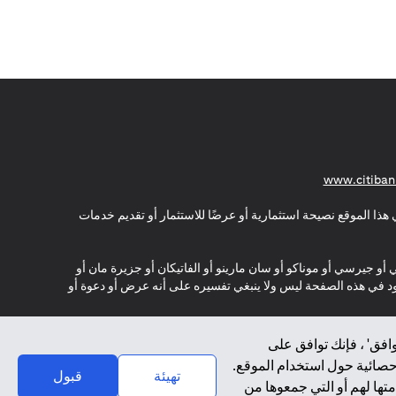
(opens in a new tab)
www.citiban
هذا الموقع نصيحة استثمارية أو عرضًا للاستثمار أو تقديم خدمات
ي أو جيرسي أو موناكو أو سان مارينو أو الفاتيكان أو جزيرة مان أو
موجود في هذه الصفحة ليس ولا ينبغي تفسيره على أنه عرض أو دعوة أو
افق' ، فإنك توافق على
إحصائية حول استخدام الموقع.
تهيئة
قبول
تها لهم أو التي جمعوها من