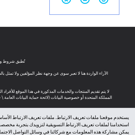
تُطبق شروط وأ
الآراء الواردة هنا لا تعبر سوى عن وجهة نظر المؤلفين ولا تمثل 
لا يتم تقديم المنتجات والخدمات المذكورة في هذا الموقع للأفراد ال
المملكة المتحدة أو خصوصية البيانات (لائحة حماية البيانات العامة 
*GDPR – اللائحة العامة لحماية البيانات؛ * LGPD – Lei Geral de Proteção de Dados Pessoais ; *NZPA – قانون الخصوصية النيوزيلندي
يستخدم موقعنا ملفات تعريف الارتباط. ملفات تعريف الارتباط الأساسي
استخدامنا لملفات تعريف الارتباط التسويقية لتزويدك بتجربة مخصصة ع
↑
يمكن مشاركة هذه المعلومات مع شركائنا في وسائل التواصل الاجتماعي