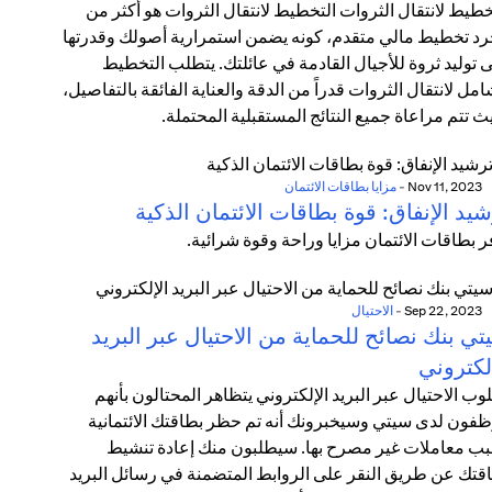
خطيط لانتقال الثروات التخطيط لانتقال الثروات هو أكثر من
د تخطيط مالي متقدم، كونه يضمن استمرارية أصولك وقدرتها
 توليد ثروة للأجيال القادمة في عائلتك. يتطلب التخطيط
امل لانتقال الثروات قدراً من الدقة والعناية الفائقة بالتفاصيل،
ث تتم مراعاة جميع النتائج المستقبلية المحتملة.
Nov 11, 2023
-
مزايا بطاقات الائتمان
يد الإنفاق: قوة بطاقات الائتمان الذكية
ر بطاقات الائتمان مزايا وراحة وقوة شرائية.
Sep 22, 2023
-
الاحتيال
ي بنك نصائح للحماية من الاحتيال عبر البريد
لكتروني
وب الاحتيال عبر البريد الإلكتروني يتظاهر المحتالون بأنهم
فون لدى سيتي وسيخبرونك أنه تم حظر بطاقتك الائتمانية
ب معاملات غير مصرح بها. سيطلبون منك إعادة تنشيط
قتك عن طريق النقر على الروابط المتضمنة في رسائل البريد