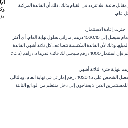
الإ
قابل فائدة، فلا تتردد في القيام بذلك، ذلك أن الفائدة المركبة
وكل
ل عام.
مزي
ما يعنيه هذا هو أن مبلغ 1000 درهم إماراتي المستثمر في بداية العام سيصل إلى 1020.15 درهم إماراتي بحلول نهاية العام، أي أكثر
ستثمار المبلغ. وذلك لأن الفائدة المكتسبة تتضاعف كل ثلاثة أشهر. الفائدة
بنسبة 2٪ في السنة تعني فائدة بنسبة 0.5٪ في ربع السنة. ومن ثم فإن استثمار 1000 درهم سيجني لك فائدة قدرها 5 دراهم (0.5٪
وبتكرار هذه العملية في الفترات الربع السنوية الثلاثة التالية، سيحصل الشخص على 1020.15 درهم إماراتي في نهاية العام، وبالتالي
أعلى من الفائدة البالغة 2٪. لذلك، يمكن للمستثمرين الذين لا يحتاجون إلى دخل منتظم من الودائع الثابتة