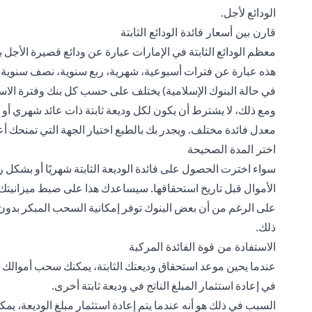
الودائع لأجل.
قارن بين أسعار فائدة الودائع الثابتة
هذه عبارة عن فترات أسبوعية، شهرية، ربع سنوية، نصف سنوية، وس
في حالة البنوك الإسلامية) يختلف على حسب كل بنك وفترة الاس
ومع ذلك، لا يشترط أن يكون لكل وديعة ثابتة ذات عائد شهري أ
معدل فائدة مختلف. ويجدر بك بالطبع اختيار الجهة التي تمنحك أع
اختر المدة الصحيحة
سواء اخترت الحصول على فائدة الوديعة الثابتة شهريًا أو بشكل 
الأموال قبل تاريخ استحقاقها. سيساعدك هذا على ضبط ميزاني
على الرغم من أن بعض البنوك توفر إمكانية السحب المبكر بدون ت
ذلك.
الاستفادة من قوة الفائدة المركبة
عندما يحين موعد استحقاق وديعتك الثابتة، يمكنك سحب أموالك 
في إعادة استثمار المبلغ الناتج في وديعة ثابتة أخرى.
السبب في ذلك هو أنه عندما يتم إعادة استثمار مبلغ الوديعة، يمك