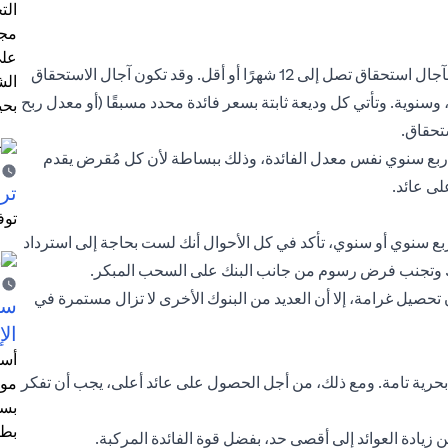
الت
مجر
على
معظم الودائع الثابتة في الإمارات عبارة عن ودائع قصيرة الأجل بآجال استحقاق تصل إلى 12 شهرًا أو أقل. وقد تكون آجال الاستحقاق
الش
نوية. وتأتي كل وديعة ثابتة بسعر فائدة محدد مسبقًا (أو معدل ربح
بحي
تحقاق.
و ربع سنوي نفس معدل الفائدة، وذلك ببساطة لأن كل مُقرض يقدم
لى عائد.
ترش
توف
ربع سنوي أو سنوي، تأكد في كل الأحوال أنك لست بحاجة إلى استرداد
تك وتجنب فرض رسوم من جانب البنك على السحب المبكر.
حصيل غرامة، إلا أن العديد من البنوك الأخرى لا تزال مستمرة في
سيت
الإ
أسل
بحرية تامة. ومع ذلك، من أجل الحصول على عائد أعلى، يجب أن تفكر
موظ
بسب
بطا
ن زيادة العوائد إلى أقصى حد، بفضل قوة الفائدة المركبة.