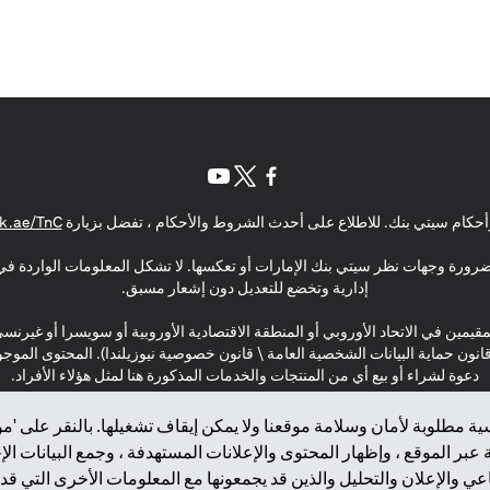
(opens in a new tab)
(opens in a new tab)
(opens in a new tab)
حكام سيتي بنك. للاطلاع على أحدث الشروط والأحكام ، تفضل بزيارة
k.ae/TnC
بالضرورة وجهات نظر سيتي بنك الإمارات أو تعكسها. لا تشكل المعلومات الواردة في 
إدارية وتخضع للتعديل دون إشعار مسبق.
مقيمين في الاتحاد الأوروبي أو المنطقة الاقتصادية الأوروبية أو سويسرا أو غيرنس
\ قانون حماية البيانات الشخصية العامة \ قانون خصوصية نيوزيلندا). المحتوى ال
دعوة لشراء أو بيع أي من المنتجات والخدمات المذكورة هنا لمثل هؤلاء الأفراد.
ة مطلوبة لأمان وسلامة موقعنا ولا يمكن إيقاف تشغيلها. بالنقر على 'مو
بر الموقع ، وإظهار المحتوى والإعلانات المستهدفة ، وجمع البيانات ال
 والإعلان والتحليل والذين قد يجمعونها مع المعلومات الأخرى التي قدم
2025 citibank.ae