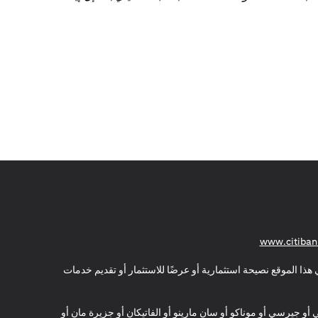
(opens in a new tab)
www.citiban
هذا الموقع نصيحة استثمارية أو عرضًا للاستثمار أو تقديم خدمات
ي أو جيرسي أو موناكو أو سان مارينو أو الفاتيكان أو جزيرة مان أو