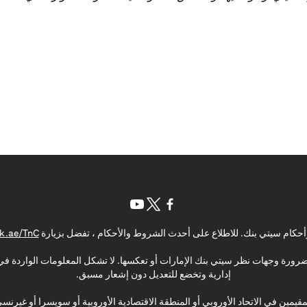
(opens in a new tab)
(opens in a new tab)
(opens in a new tab)
حكام سيتي بنك. للاطلاع على أحدث الشروط والأحكام ، تفضل بزيارة
k.ae/TnC
بالضرورة وجهات نظر سيتي بنك الإمارات أو تعكسها. لا تشكل المعلومات الواردة في 
إدارية وتخضع للتعديل دون إشعار مسبق.
مقيمين في الاتحاد الأوروبي أو المنطقة الاقتصادية الأوروبية أو سويسرا أو غيرنس