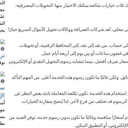
الت
ثلاث خيارات شائعة يمكنك الاختيار منها:
التحويلات المصرفية
،
مجر
على
الش
محلي، تُعد شركات الصرافة ووكالات تحويل الأموال السريع خيارًا
بحي
حساب، من نقد إلى نقد، إلى المحافظ الرقمية، أو تحويلات
ي غضون ساعات أو بين يوم إلى أربعة أيام عمل.
ترش
أسعار صرف أفضل، بينما تتشابه رسوم التحويل النقدي أو الإلكتروني
توف
ق، ولكن غالبًا ما تكون رسوم هذه الخدمة أعلى. من المهم التأكد
سيت
تخدام هذه الخدمة. تكون تكلفة المعاملة ثابتة بغض النظر عن
الإ
 الرسوم قد تختلف من فرع لآخر، لذا يُنصح بمقارنة الخيارات.
أسل
موظ
بسب
قدم أسعارًا منافسة وغالبًا ما تكون بدون رسوم خدمة. توفر العديد من
بطا
لإلكتروني، أو التطبيق البنكي.