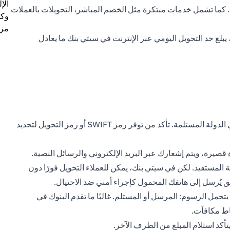
الإ
ة. كما تشمل خدمات مبتكرة مثل الخصم المباشر، التحويلات بالعملات
وكل
مزي
يبلغ حد التحويل اليومي عبر الإنترنت في سيتي بنك ما يعادل
أدخل اسم المستفيد، اسم البنك، رقم الحساب، وعنوان البنك في الدولة المستلمة. تأكد من توفر رمز SWIFT أو رمز التحويل لتحديد
 قصيرة، ويتم إشعارك عبر البريد الإلكتروني والرسائل النصية.
 التحويل بعد مرور 24 ساعة من إضافة المستفيد. لكن في سيتي بنك، يمكن للعملاء التحويل فورًا دون
ق يُرسل إلى هاتفك المحمول كإجراء أمني ضد الاحتيال.
تحمل الرسوم: المرسل أو المستلم. غالبًا ما تقدم البنوك في
قاط مكافآت.
يتأكد استلام المبلغ من الطرف الآخر.