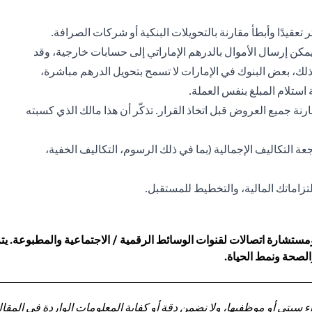
كثر تعقيدًا وأبطأ مقارنة بالتحويلات البنكية أو شركات الصرافة.
بعض المنصات الدولية مثل Currency Fair أو Moneycorp، يمكن إرسال الأموال بالدرهم الإماراتي إلى حسابات خارجية، وقد
 ذلك، بعض البنوك في الإمارات لا تسمح بتحويل الدرهم مباشرة،
ية استلام المبلغ بنفس العملة.
رنة جميع العروض قبل اتخاذ القرار. تذكّر أن هذا مالك الذي كسبته
التكاليف الإجمالية (بما في ذلك الرسوم، التكاليف الخفية،
لتزاماتك المالية، والتخطيط للمستقبل.
شارة اتصالات لقنوات الوسائط الرقمية / الاجتماعية والمطبوعة. يتراو
والصحة ونمط الحياة.
تي أو موظفيها، ولا نضمن دقة أو كفاية المعلومات الواردة في المقالة 