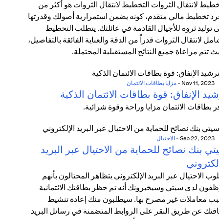
خطيط لانتقال الثروات التخطيط لانتقال الثروات هو أكثر من
د تخطيط مالي متقدم، كونه يضمن استمرارية أصولك وقدرتها
 توليد ثروة للأجيال القادمة في عائلتك. يتطلب التخطيط
امل لانتقال الثروات قدراً من الدقة والعناية الفائقة بالتفاصيل،
ث تتم مراعاة جميع النتائج المستقبلية المحتملة.
Nov 11, 2023
-
مزايا بطاقات الائتمان
يد الإنفاق: قوة بطاقات الائتمان الذكية
ر بطاقات الائتمان مزايا وراحة وقوة شرائية.
Sep 22, 2023
-
الاحتيال
ي بنك نصائح للحماية من الاحتيال عبر البريد
لكتروني
وب الاحتيال عبر البريد الإلكتروني يتظاهر المحتالون بأنهم
فون لدى سيتي وسيخبرونك أنه تم حظر بطاقتك الائتمانية
ب معاملات غير مصرح بها. سيطلبون منك إعادة تنشيط
قتك عن طريق النقر على الروابط المتضمنة في رسائل البريد