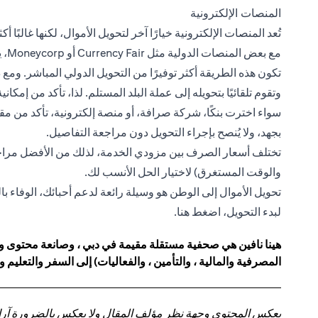
المنصات الإلكترونية
تُعد المنصات الإلكترونية خيارًا آخر لتحويل الأموال، لكنها غالبًا أ
مع 
تكون هذه الطريقة أكثر توفيرًا من التحويل الدولي المباشر. ومع
وتقوم تلقائيًا بتحويله إلى عملة البلد المستلم. لذا، تأكد من إمكان
سواء اخترت بنكًا، شركة صرافة، أو منصة إلكترونية، تأكد من مقا
بجهد، ولا يُنصح بإجراء التحويل دون مراجعة التفاصيل.
تختلف أسعار الصرف بين مزودي الخدمة، لذلك من الأفضل مراجعة 
والوقت المستغرق) لاختيار الحل الأنسب لك.
تحويل الأموال إلى الوطن هو وسيلة رائعة لدعم أحبائك، الوفاء با
لبدء التحويل،
اضغط هنا.
هينا نافين هي صحفية مستقلة مقيمة في دبي ، وصانعة محتوى ومست
المصرفية والمالية ، والتأمين ، والفعاليات) إلى السفر والتعليم 
يعكس المحتوى وجهة نظر مؤلف المقال ولا يعكس بالضرورة آراء سي