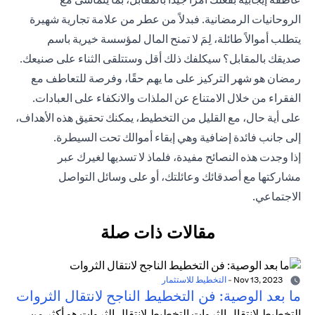
الروحانيات الرمضانية. فبدلاً من عطر من علامة تجارية شهيرة
يتطلب أموالاً طائلة، لِمَ لا تمنح المال لمؤسسة خيرية باسم
صديقك بالمقابل؟ سيكلفك ذلك أقل وستتلقى الثناء على صنيعك.
رمضان هو شهر التركيز على ما يهم حقًا، وفرصة للتعاطف مع
الفقراء من خلال الامتناع عن الملذات والانكفاء على العبادات.
على أية حال، مع القليل من التخطيط، يمكنك تحقيق هذه الأهداف،
إلى جانب فائدة إضافية وهي إبقاء أموالك تحت السيطرة.
إذا وجدت هذه النصائح مفيدة، فلماذ لا تسديها لغيرك عبر
مشاركتها مع أصدقائك وعائلتك، أو على وسائل التواصل
الاجتماعي.
مقالات ذات صلة
Nov 13, 2023
-
التخطيط للاستثمار
ما بعد الوصية: فن التخطيط الناجح لانتقال الثروات
التخطيط لانتقال الثروات التخطيط لانتقال الثروات هو أكثر من