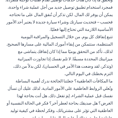
فمجرد استخدام تطبيق توصيل جديد من أجل عملية شراء واحدة،
يمكن أن يوفر لك المال. لكن تذكر أن تُنفق المال على ما تحتاجه
فحسب – فتحديث سيارتك وشراء سيارة جديدة لا يعتبر أحد الأمور
الأساسية اللازمة التي تحتاج إليها فعليًا.
تتبع إنفاقك كل يوم. من خلال التسجيل والمراقبة اليومية
المنتظمة، ستتمكن من إبقاء أمورك المالية على مسارها الصحيح.
لذلك، تأكد من التحقق يوميًا مما إذا كان إنفاقك يتماشى مع
ميزانيتك المحددة مسبقًا. لا تلم نفسك إذا تجاوزت الميزانية
(وتذكر، لقد وضعت هذا الأمر في الحسبان)، لكن بدلاً من ذلك،
التزم بخطتك في اليوم التالي.
ما المكافآت العاطفية؟ جعلتنا الجائحة ندرك أهمية البساطة
ونُعلي الروابط العاطفية على الأمور المادية. لذلك عليك أن تسأل
نفسك قبل عملية الشراء، لِمَ تفعل ذلك. هل أنت بحاجة لهذا
الغرض؟ هل صديقك بحاجة لعطر آخر؟ فكر في الحالة النفسية أو
العاطفية التي تؤثر على مشترياتك، وفكر لحظة في كيفية توليد
عاطفة إيجابية بفعلك أمرًا جيدًا بالمقابل، بما يتماشى مع