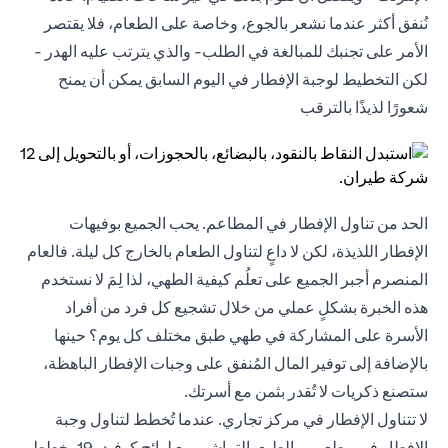
نُنفق أكثر عندما نشعر بالجوع، وخاصة على الطعام، فلا يقتصر
الأمر على تجنبك للمبالغة في الطلب- والذي يترتب عليه الهدر -
لكن التخطيط لوجبة الإفطار في اليوم السابق يمكن أن يمنح
شعورًا لذيذًا بالترقب
الحد من تناول الإفطار في المطاعم. يحب الجميع بوفيهات
الإفطار اللذيذة، لكن لا داعٍ لتناول الطعام بالخارج كل ليلة. فالعام
المنصرم أجبر الجميع على تعلُم كيفية الطهي، لذا لِمَ لا نستخدم
هذه الخبرة بشكلٍ عملي من خلال تشجيع كل فرد من أفراد
الأسرة على المشاركة في طهي طبق مختلف كل يوم؟ حينها
بالإضافة إلى توفير المال المُنفق على وجبات الإفطار الباهظة،
ستصنع ذكريات لا تُقدر بثمن مع أسرتك.
لا تتناول الإفطار في مركز تجاري. عندما تُخطط لتناول وجبة
الإفطار في مطعم - بالطبع بالتماشي مع لوائح كوفيد-19، خطط