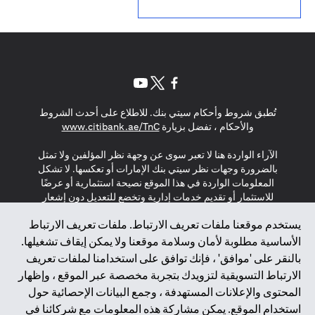
(opens in a new tab)
(opens in a new tab)
(opens in a new tab)
تُطبق شروط وأحكام سيتي بنك. للاطلاع على أحدث الشروط
(opens in a new tab)
والأحكام ، تفضل بزيارة
www.citibank.ae/TnC
الآراء الواردة هنا لا تعبر سوى عن وجهة نظر المؤلفين ولا تمثل
بالضرورة وجهات نظر سيتي بنك الإمارات أو تعكسها. لا تشكل
المعلومات الواردة في هذا الموقع نصيحة استثمارية أو عرضًا
للاستثمار أو تقديم خدمات إدارية وتخضع للتعديل دون إشعار
مسبق.
يستخدم موقعنا ملفات تعريف الارتباط. ملفات تعريف الارتباط
لا يتم تقديم المنتجات والخدمات المذكورة في هذا الموقع للأفراد
الأساسية مطلوبة لأمان وسلامة موقعنا ولا يمكن إيقاف تشغيلها.
المقيمين في الاتحاد الأوروبي أو المنطقة الاقتصادية الأوروبية أو
بالنقر على 'موافق' ، فإنك توافق على استخدامنا لملفات تعريف
سويسرا أو غيرنسي أو جيرسي أو موناكو أو سان مارينو أو
الارتباط التسويقية لتزويدك بتجربة مخصصة عبر الموقع ، وإظهار
الفاتيكان أو جزيرة مان أو المملكة المتحدة أو خصوصية البيانات
المحتوى والإعلانات المستهدفة ، وجمع البيانات الإحصائية حول
(لائحة حماية البيانات العامة \ قانون حماية البيانات الشخصية
استخدام الموقع. يمكن مشاركة هذه المعلومات مع شركائنا في
العامة \ قانون خصوصية نيوزيلندا). المحتوى الموجود في هذه