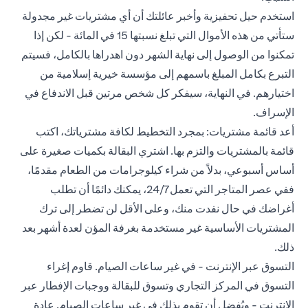
استخدم حيل تحفيزية وأخبر عائلتك أن أي مشتريات غير مجدولة
ستأتي من هذه الأموال التي تبلغ نسبتها 15 في المائة - لكن إذا
تمكنوا من الوصول إلى نهاية الشهر دون اهدراها بالكامل، فسيتم
التبرع بكامل المبلغ باسمهم إلى مؤسسة خيرية إسلامية من
اختيارهم. في النهاية، سيفكر كل شخص مرتين قبل الاندفاع في
الإسراف.
أعد قائمة مشتريات: بمجرد التخطيط لكافة مشترياتك، اكتب
قائمة بالمشتريات والتزم بها. اشتري البقالة بكميات صغيرة على
أساس أسبوعي، بدلاً من شراء كيلوجرامات من الطعام مقدمًا،
ففي عصر المتاجر التي تعمل 24/7، يمكنك دائمًا أن تطلب
أغراضك في حال نفدت منك، وعلى الأقل لن تضطر إلى ترك
المشتريات الأساسية غير مستخدمة بغرفة المؤن لعدة أشهر بعد
ذلك.
التسوق عبر الإنترنت - في غير ساعات الصيام. قاوم إغراء
التسوق في المركز التجاري وتسوق للبقالة ووجبات الإفطار عبر
الإنترنت - ويُفضل أن تقوم بذلك في غير ساعات الصيام. عادة