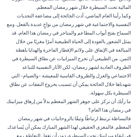
المالية تحت السيطرة خلال شهر رمضان المعظم.
وكما رأينا العام الماضي، أدت الجائحة إلى مضاعفة التحديات
النفسية والاجتماعية في شهر رمضان من نواحٍ عديدة بالفعل. ومع
السماح بفتح أبواب المطاعم والمتاجر في رمضان هذا العام، قد
يمثل الشعور بالعودة إلى الحياة الطبيعية أمرًا مغريًا من خلال
المبالغة في الإنفاق على ولائم الإفطار الفاخرة والهدايا باهظة
الثمن. من الطبيعي أن تخرج الميزانيات عن نطاق السيطرة في
الظروف العادية لشهر رمضان، لكن الآثار النفسية للتباعد
الاجتماعي والعزل والظروف القاسية للمعيشة -والصيام- التي
شهدناها خلال الجائحة يمكن أن تتسبب بخروج النفقات عن نطاق
السيطرة بكل سهولة.
ما رأيك أن نركز على جوهر الشهر المعظم بدلاً من إرهاق ميزانيتك
في رمضان هذا العام؟
فالبساطة ترتبط ارتباطًا وثيقًا بالروحانيات في شهر رمضان
المعظم. فالمغزى الحقيقي لهذا الشهر المبارك يمكن أن يُساعدك
في إبقاء ميزانيتك تحت السيطرة، دون أن تغفل التعاطف مع