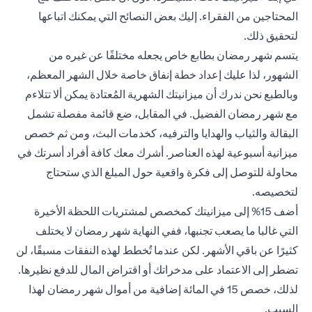
المحتاجين من الفقراء. إليك بعض النصائح التي يمكنك اتباعها
لتحقيق ذلك.
يتسم شهر رمضان بطابع خاص يجعله مختلفًا عن غيره من
الشهور، لذا عليك إعداد خطة إنفاق خاصة خلال الشهر المعظم،
وبالطبع نحن ندرك أن ميزانيتك الشهرية المُعتادة يمكن ألا تتلاءم
مع شهر رمضان الفضيل. في المقابل، ضع قائمة مفصلة تشمل
البقالة والثياب والهدايا والترفيه، كخدمات البث، ومن ثم خصص
ميزانية أسبوعية لهذه العناصر. أشرك معك كافة أفراد أسرتك في
محاولة للتوصل إلى فكرة واقعية حول المبلغ الذي ستحتاج
لتخصيصه.
أضف 15% إلى ميزانيتك كمخصص لمشتريات اللحظة الأخيرة
التي غالبا ما يصعب تجنبها، ففي النهاية شهر رمضان لا يختلف
كثيرًا عن باقي الأشهر. لكن عندما تُخطط لهذه النفقات مسبقًا، لن
تضطر إلى الاعتماد على مدخراتك أو اقتراض المال للدفع نظيرها.
لذلك، خصص 15 في المائة إضافية من أموال شهر رمضان لهذا
السبب.